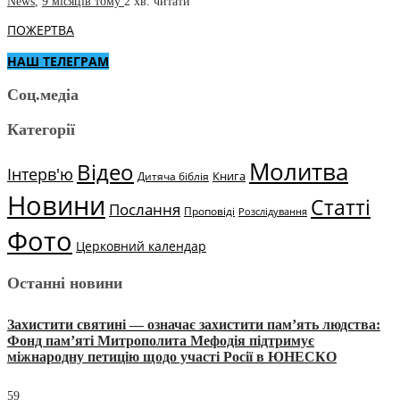
News
,
9 місяців тому
2 хв.
читати
ПОЖЕРТВА
НАШ ТЕЛЕГРАМ
Соц.медіа
Категорії
Молитва
Відео
Інтерв'ю
Книга
Дитяча біблія
Новини
Статті
Послання
Проповіді
Розслідування
Фото
Церковний календар
Останні новини
Захистити святині — означає захистити пам’ять людства:
Фонд пам’яті Митрополита Мефодія підтримує
міжнародну петицію щодо участі Росії в ЮНЕСКО
59