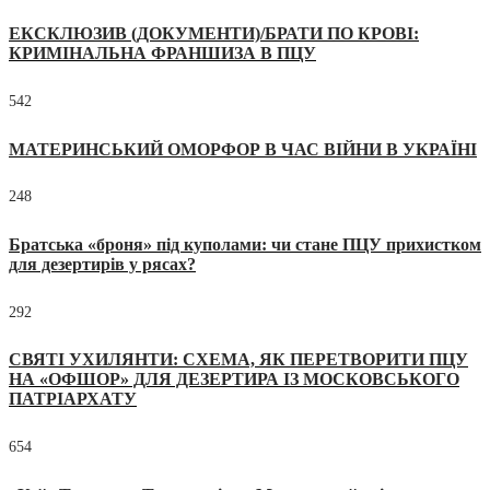
ЕКСКЛЮЗИВ (ДОКУМЕНТИ)/БРАТИ ПО КРОВІ:
КРИМІНАЛЬНА ФРАНШИЗА В ПЦУ
542
МАТЕРИНСЬКИЙ ОМОРФОР В ЧАС ВІЙНИ В УКРАЇНІ
248
Братська «броня» під куполами: чи стане ПЦУ прихистком
для дезертирів у рясах?
292
СВЯТІ УХИЛЯНТИ: СХЕМА, ЯК ПЕРЕТВОРИТИ ПЦУ
НА «ОФШОР» ДЛЯ ДЕЗЕРТИРА ІЗ МОСКОВСЬКОГО
ПАТРІАРХАТУ
654