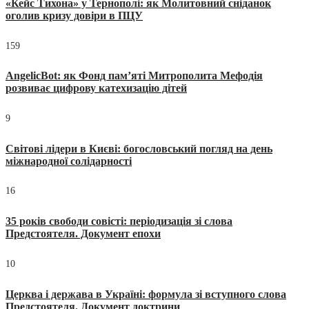
«Кейс Тихона» у Тернополі: як Молитовний сніданок
оголив кризу довіри в ПЦУ
159
AngelicBot: як Фонд пам’яті Митрополита Мефодія
розвиває цифрову катехизацію дітей
9
Світові лідери в Києві: богословський погляд на день
міжнародної солідарності
16
35 років свободи совісті: періодизація зі слова
Предстоятеля. Документ епохи
10
Церква і держава в Україні: формула зі вступного слова
Предстоятеля. Документ доктрини