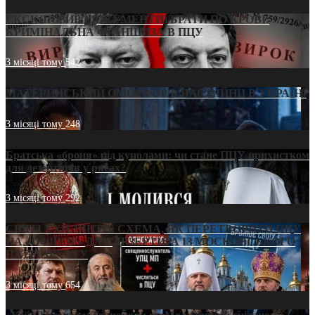
ЕКСКЛЮЗИВ (ДОКУМЕНТИ)/БРАТИ ПО КРОВІ:
КРИМІНАЛЬНА ФРАНШИЗА В ПЦУ
3 місяці тому
542
МАТЕРИНСЬКИЙ ОМОРФОР В ЧАС ВІЙНИ В УКРАЇНІ
3 місяці тому
248
Братська «броня» під куполами: чи стане ПЦУ прихистком
для дезертирів у рясах?
3 місяці тому
292
СВЯТІ УХИЛЯНТИ: СХЕМА, ЯК ПЕРЕТВОРИТИ ПЦУ
НА «ОФШОР» ДЛЯ ДЕЗЕРТИРА ІЗ МОСКОВСЬКОГО
ПАТРІАРХАТУ
3 місяці тому
654