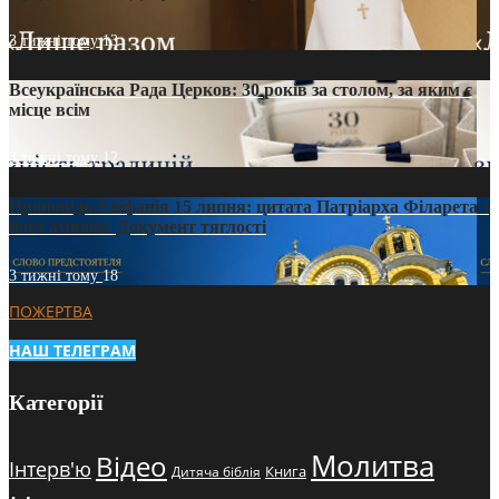
3 тижні тому
13
Всеукраїнська Рада Церков: 30 років за столом, за яким є
місце всім
3 тижні тому
12
Проповідь Епіфанія 15 липня: цитата Патріарха Філарета з
його амвона. Документ тяглості
3 тижні тому
18
ПОЖЕРТВА
НАШ ТЕЛЕГРАМ
Категорії
Молитва
Відео
Інтерв'ю
Книга
Дитяча біблія