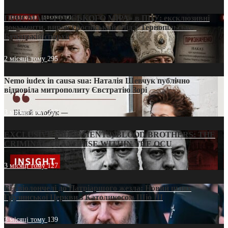
ПРИСМАК «РУССЬКОГО МІРА» в ПЦУ: ексклюзивні
документи, вирок і російський слід у Тернопільсько-
Бучацькій єпархії
2 місяці тому
295
Nemo iudex in causa sua: Наталія Шевчук публічно
відповіла митрополиту Євстратію Зорі
3 місяці тому
213
EXCLUSIVE (DOCUMENTS)/BLOOD BROTHERS: THE
CRIMINAL FRANCHISE WITHIN THE OCU
3 місяці тому
127
Від віолончелі до Патріаршого жезла: Новий шлях
Грузинської Церкви з Католикосом Шіо III
3 місяці тому
139