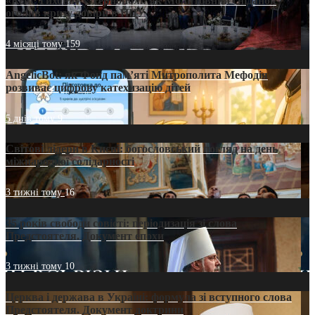
«Кейс Тихона» у Тернополі: як Молитовний сніданок
оголив кризу довіри в ПЦУ
4 місяці тому
159
AngelicBot: як Фонд пам’яті Митрополита Мефодія
розвиває цифрову катехизацію дітей
5 днів тому
9
Світові лідери в Києві: богословський погляд на день
міжнародної солідарності
3 тижні тому
16
35 років свободи совісті: періодизація зі слова
Предстоятеля. Документ епохи
3 тижні тому
10
Церква і держава в Україні: формула зі вступного слова
Предстоятеля. Документ доктрини