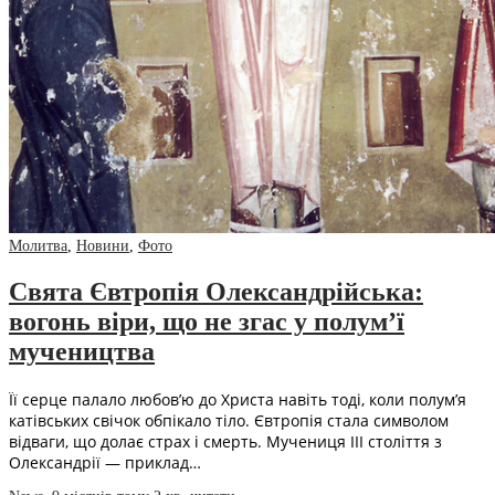
Молитва
,
Новини
,
Фото
Свята Євтропія Олександрійська:
вогонь віри, що не згас у полум’ї
мучеництва
Її серце палало любов’ю до Христа навіть тоді, коли полум’я
катівських свічок обпікало тіло. Євтропія стала символом
відваги, що долає страх і смерть. Мучениця III століття з
Олександрії — приклад…