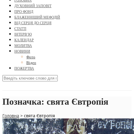
ГОЛОВНА
ДУХОВНИЙ ЗАПОВІТ
ПРО ФОНД
БЛАЖЕННІШИЙ МЕФОДІЙ
ВІД СЕРЦЯ ДО СЕРЦЯ
СТАТТІ
ІНТЕРВ’Ю
КАЛЕНДАР
МОЛИТВА
НОВИНИ
Фото
Відео
ПОЖЕРТВА
Позначка:
свята Євтропія
Головна
>
свята Євтропія