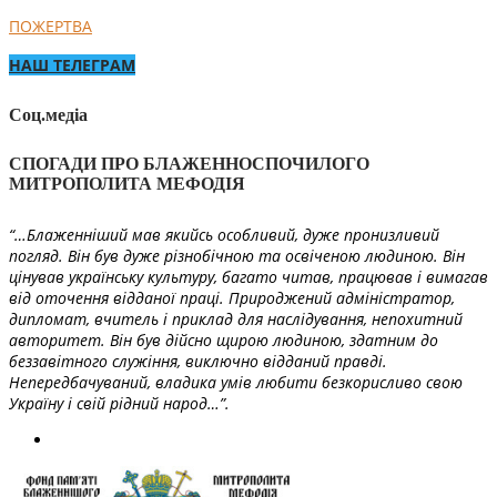
ПОЖЕРТВА
НАШ ТЕЛЕГРАМ
Соц.медіа
СПОГАДИ ПРО БЛАЖЕННОСПОЧИЛОГО
МИТРОПОЛИТА МЕФОДІЯ
“…Блаженніший мав якийсь особливий, дуже пронизливий
погляд. Він був дуже різнобічною та освіченою людиною. Він
цінував українську культуру, багато читав, працював і вимагав
від оточення відданої праці. Природжений адміністратор,
дипломат, вчитель і приклад для наслідування, непохитний
авторитет. Він був дійсно щирою людиною, здатним до
беззавітного служіння, виключно відданий правді.
Непередбачуваний, владика умів любити безкорисливо свою
Україну і свій рідний народ…”.