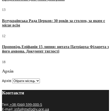
13
Всеукраїнська Рада Церков: 30 років за столом, за яким є
місце всім
12
Проповідь Епіфанія 15 липня: цитата Патріарха Філарета з
його амвона. Документ тяглості
18
Архів
Архів
Контакти
Тел:
+38 (044) 599-000-5
E-mail:
info@mefodiy.org.ua