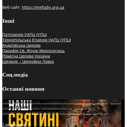
Веб-сайт:
https://mefodiy.org.ua
Інші
Патріархія УАПЦ (УПЦ)
Тернопільська Єпархія УАПЦ (УПЦ)
Андріївська Церква
Парафія Св. Жінок-Мироносиць
Помісна Церква України
Щедрик – Церковна Лавка
Соц.медіа
Останні новини
Захистити святині — означає захистити пам’ять людства:
Фонд пам’яті Митрополита Мефодія підтримує
міжнародну петицію щодо участі Росії в ЮНЕСКО
1 місяць тому
59