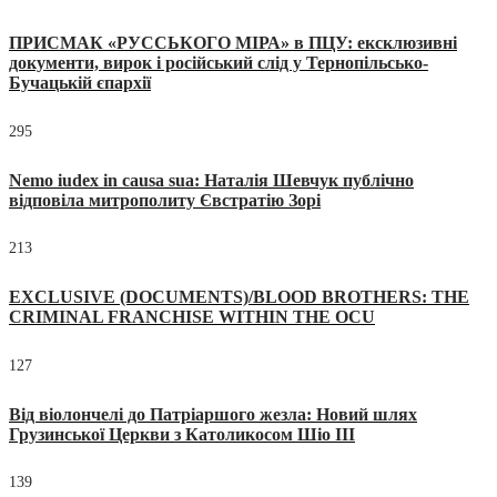
ПРИСМАК «РУССЬКОГО МІРА» в ПЦУ: ексклюзивні
документи, вирок і російський слід у Тернопільсько-
Бучацькій єпархії
295
Nemo iudex in causa sua: Наталія Шевчук публічно
відповіла митрополиту Євстратію Зорі
213
EXCLUSIVE (DOCUMENTS)/BLOOD BROTHERS: THE
CRIMINAL FRANCHISE WITHIN THE OCU
127
Від віолончелі до Патріаршого жезла: Новий шлях
Грузинської Церкви з Католикосом Шіо III
139