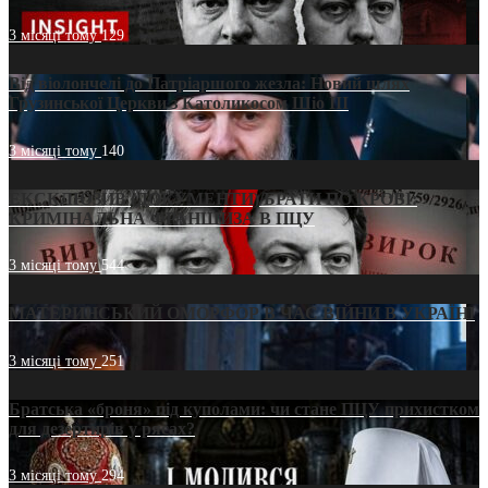
3 місяці тому
129
Від віолончелі до Патріаршого жезла: Новий шлях
Грузинської Церкви з Католикосом Шіо III
3 місяці тому
140
ЕКСКЛЮЗИВ (ДОКУМЕНТИ)/БРАТИ ПО КРОВІ:
КРИМІНАЛЬНА ФРАНШИЗА В ПЦУ
3 місяці тому
544
МАТЕРИНСЬКИЙ ОМОРФОР В ЧАС ВІЙНИ В УКРАЇНІ
3 місяці тому
251
Братська «броня» під куполами: чи стане ПЦУ прихистком
для дезертирів у рясах?
3 місяці тому
294