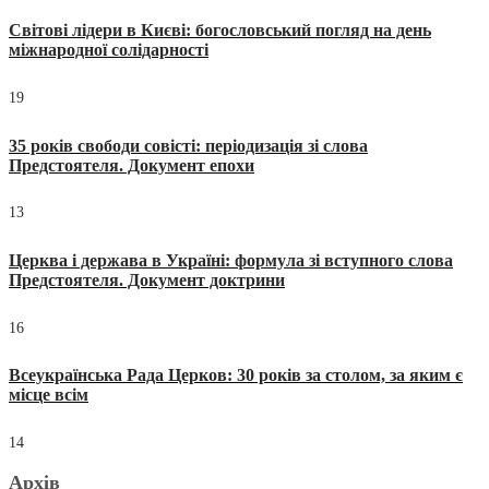
Світові лідери в Києві: богословський погляд на день
міжнародної солідарності
19
35 років свободи совісті: періодизація зі слова
Предстоятеля. Документ епохи
13
Церква і держава в Україні: формула зі вступного слова
Предстоятеля. Документ доктрини
16
Всеукраїнська Рада Церков: 30 років за столом, за яким є
місце всім
14
Архів