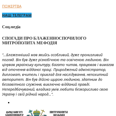
ПОЖЕРТВА
НАШ ТЕЛЕГРАМ
Соц.медіа
СПОГАДИ ПРО БЛАЖЕННОСПОЧИЛОГО
МИТРОПОЛИТА МЕФОДІЯ
“…Блаженніший мав якийсь особливий, дуже пронизливий
погляд. Він був дуже різнобічною та освіченою людиною. Він
цінував українську культуру, багато читав, працював і вимагав
від оточення відданої праці. Природжений адміністратор,
дипломат, вчитель і приклад для наслідування, непохитний
авторитет. Він був дійсно щирою людиною, здатним до
беззавітного служіння, виключно відданий правді.
Непередбачуваний, владика умів любити безкорисливо свою
Україну і свій рідний народ…”.