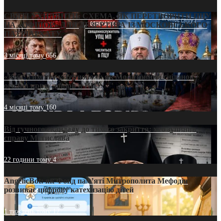
СВЯТІ УХИЛЯНТИ: СХЕМА, ЯК ПЕРЕТВОРИТИ ПЦУ
НА «ОФШОР» ДЛЯ ДЕЗЕРТИРА ІЗ МОСКОВСЬКОГО
ПАТРІАРХАТУ
3 місяці тому
656
«Кейс Тихона» у Тернополі: як Молитовний сніданок
оголив кризу довіри в ПЦУ
4 місяці тому
160
Від гучного скандалу до тихого закриття: хто зупинив
справу Мстислава
22 години тому
4
AngelicBot: як Фонд пам’яті Митрополита Мефодія
розвиває цифрову катехизацію дітей
1 тиждень тому
12