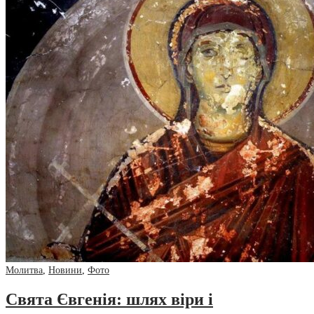
Молитва
,
Новини
,
Фото
Свята Євгенія: шлях віри і