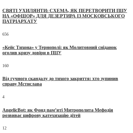
СВЯТІ УХИЛЯНТИ: СХЕМА, ЯК ПЕРЕТВОРИТИ ПЦУ
НА «ОФШОР» ДЛЯ ДЕЗЕРТИРА ІЗ МОСКОВСЬКОГО
ПАТРІАРХАТУ
656
«Кейс Тихона» у Тернополі: як Молитовний сніданок
оголив кризу довіри в ПЦУ
160
Від гучного скандалу до тихого закриття: хто зупинив
справу Мстислава
4
AngelicBot: як Фонд пам’яті Митрополита Мефодія
розвиває цифрову катехизацію дітей
12