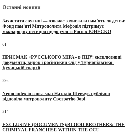
Останні новини
Захистити святині — означає захистити пам’ять людства:
Фонд пам’яті Митрополита Мефодія підтримує
міжнародну петицію щодо участі Росії в ЮНЕСКО
61
ПРИСМАК «РУССЬКОГО МІРА» в ПЦУ: ексклюзивні
документи, вирок і російський слід у Тернопільсько-
Бучацькій єпархії
298
Nemo iudex in causa sua: Наталія Шевчук публічно
відповіла митрополиту Євстратію Зорі
214
EXCLUSIVE (DOCUMENTS)/BLOOD BROTHERS: THE
CRIMINAL FRANCHISE WITHIN THE OCU