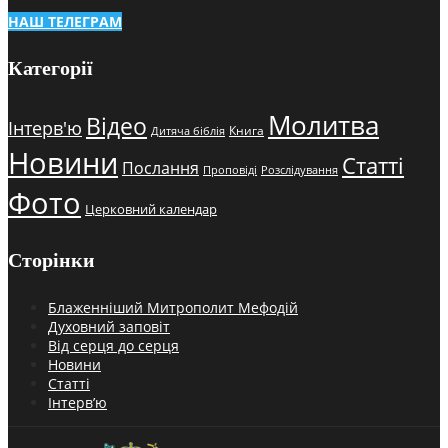
НАШ ТЕЛЕГРАМ
Категорії
Молитва
Відео
Інтерв'ю
Книга
Дитяча біблія
Новини
Статті
Послання
Проповіді
Розслідування
Фото
Церковний календар
Сторінки
Блаженніший Митрополит Мефодій
Духовний заповіт
Від серця до серця
Новини
Статті
Інтерв’ю