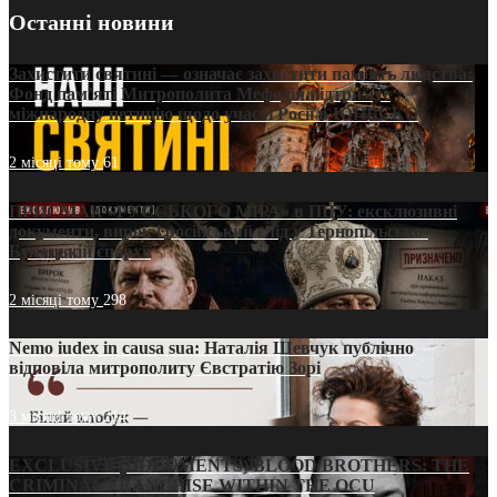
Останні новини
Захистити святині — означає захистити пам’ять людства:
Фонд пам’яті Митрополита Мефодія підтримує
міжнародну петицію щодо участі Росії в ЮНЕСКО
2 місяці тому
61
ПРИСМАК «РУССЬКОГО МІРА» в ПЦУ: ексклюзивні
документи, вирок і російський слід у Тернопільсько-
Бучацькій єпархії
2 місяці тому
298
Nemo iudex in causa sua: Наталія Шевчук публічно
відповіла митрополиту Євстратію Зорі
3 місяці тому
214
EXCLUSIVE (DOCUMENTS)/BLOOD BROTHERS: THE
CRIMINAL FRANCHISE WITHIN THE OCU