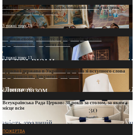
Світові лідери в Києві: богословський погляд на день
міжнародної солідарності
3 тижні тому
19
35 років свободи совісті: періодизація зі слова
Предстоятеля. Документ епохи
3 тижні тому
13
Церква і держава в Україні: формула зі вступного слова
Предстоятеля. Документ доктрини
3 тижні тому
16
Всеукраїнська Рада Церков: 30 років за столом, за яким є
місце всім
3 тижні тому
14
ПОЖЕРТВА