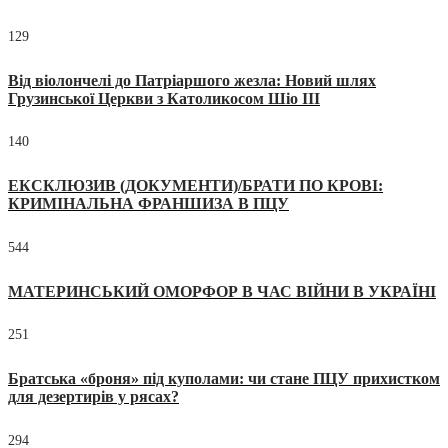
129
Від віолончелі до Патріаршого жезла: Новий шлях
Грузинської Церкви з Католикосом Шіо III
140
ЕКСКЛЮЗИВ (ДОКУМЕНТИ)/БРАТИ ПО КРОВІ:
КРИМІНАЛЬНА ФРАНШИЗА В ПЦУ
544
МАТЕРИНСЬКИЙ ОМОРФОР В ЧАС ВІЙНИ В УКРАЇНІ
251
Братська «броня» під куполами: чи стане ПЦУ прихистком
для дезертирів у рясах?
294