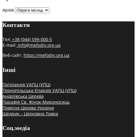
Архів
Контакти
Тел:
+38 (044) 599-000-5
E-mail:
info@mefodiy.org.ua
Веб-сайт:
https://mefodiy.org.ua
Інші
Патріархія УАПЦ (УПЦ)
Тернопільська Єпархія УАПЦ (УПЦ)
Андріївська Церква
Парафія Св. Жінок-Мироносиць
Помісна Церква України
Щедрик – Церковна Лавка
Соц.медіа