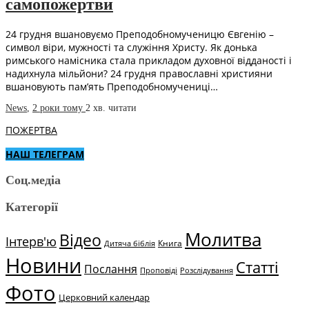
самопожертви
24 грудня вшановуємо Преподобномученицю Євгенію –
символ віри, мужності та служіння Христу. Як донька
римського намісника стала прикладом духовної відданості і
надихнула мільйони? 24 грудня православні християни
вшановують пам’ять Преподобномучениці…
News
,
2 роки тому
2 хв.
читати
ПОЖЕРТВА
НАШ ТЕЛЕГРАМ
Соц.медіа
Категорії
Молитва
Відео
Інтерв'ю
Книга
Дитяча біблія
Новини
Статті
Послання
Проповіді
Розслідування
Фото
Церковний календар