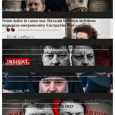
2 місяці тому
298
Nemo iudex in causa sua: Наталія Шевчук публічно
відповіла митрополиту Євстратію Зорі
3 місяці тому
214
EXCLUSIVE (DOCUMENTS)/BLOOD BROTHERS: THE
CRIMINAL FRANCHISE WITHIN THE OCU
3 місяці тому
129
Від віолончелі до Патріаршого жезла: Новий шлях
Грузинської Церкви з Католикосом Шіо III
3 місяці тому
140
ЕКСКЛЮЗИВ (ДОКУМЕНТИ)/БРАТИ ПО КРОВІ:
КРИМІНАЛЬНА ФРАНШИЗА В ПЦУ