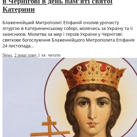
в Чернігові в день пам’яті святої
Катерини
Блаженнійший Митрополит Епіфаній очолив урочисту
літургію в Катерининському соборі, молячись за Україну та її
захисників. Молитва за мир і героїв України у Чернігові:
святкове богослужіння Блаженнійшого Митрополита Епіфанія
24 листопада…
News
,
2 роки тому
1 хв.
читати