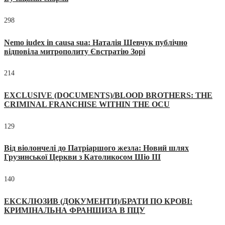
298
Nemo iudex in causa sua: Наталія Шевчук публічно
відповіла митрополиту Євстратію Зорі
214
EXCLUSIVE (DOCUMENTS)/BLOOD BROTHERS: THE
CRIMINAL FRANCHISE WITHIN THE OCU
129
Від віолончелі до Патріаршого жезла: Новий шлях
Грузинської Церкви з Католикосом Шіо III
140
ЕКСКЛЮЗИВ (ДОКУМЕНТИ)/БРАТИ ПО КРОВІ:
КРИМІНАЛЬНА ФРАНШИЗА В ПЦУ