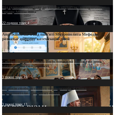
Від гучного скандалу до тихого закриття: хто зупинив
справу Мстислава
22 години тому
4
AngelicBot: як Фонд пам’яті Митрополита Мефодія
розвиває цифрову катехизацію дітей
1 тиждень тому
12
Світові лідери в Києві: богословський погляд на день
міжнародної солідарності
3 тижні тому
19
35 років свободи совісті: періодизація зі слова
Предстоятеля. Документ епохи
3 тижні тому
13