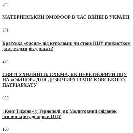
544
МАТЕРИНСЬКИЙ ОМОРФОР В ЧАС ВІЙНИ В УКРАЇНІ
251
Братська «броня» під куполами: чи стане ПЦУ прихистком
для дезертирів у рясах?
294
СВЯТІ УХИЛЯНТИ: СХЕМА, ЯК ПЕРЕТВОРИТИ ПЦУ
НА «ОФШОР» ДЛЯ ДЕЗЕРТИРА ІЗ МОСКОВСЬКОГО
ПАТРІАРХАТУ
655
«Кейс Тихона» у Тернополі: як Молитовний сніданок
оголив кризу довіри в ПЦУ
160