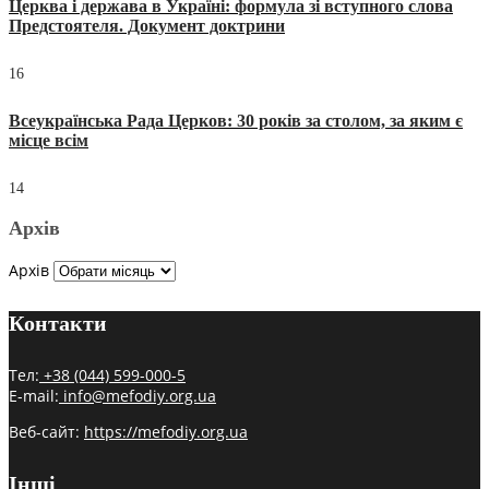
Церква і держава в Україні: формула зі вступного слова
Предстоятеля. Документ доктрини
16
Всеукраїнська Рада Церков: 30 років за столом, за яким є
місце всім
14
Архів
Архів
Контакти
Тел:
+38 (044) 599-000-5
E-mail:
info@mefodiy.org.ua
Веб-сайт:
https://mefodiy.org.ua
Інші