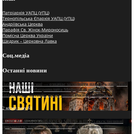
Патріархія УАПЦ (УПЦ)
Тернопільська Єпархія УАПЦ (УПЦ)
Андріївська Церква
Парафія Св. Жінок-Мироносиць
Помісна Церква України
Щедрик – Церковна Лавка
Соц.медіа
Останні новини
Захистити святині — означає захистити пам’ять людства:
Фонд пам’яті Митрополита Мефодія підтримує
міжнародну петицію щодо участі Росії в ЮНЕСКО
2 місяці тому
61
ПРИСМАК «РУССЬКОГО МІРА» в ПЦУ: ексклюзивні
документи, вирок і російський слід у Тернопільсько-
Бучацькій єпархії