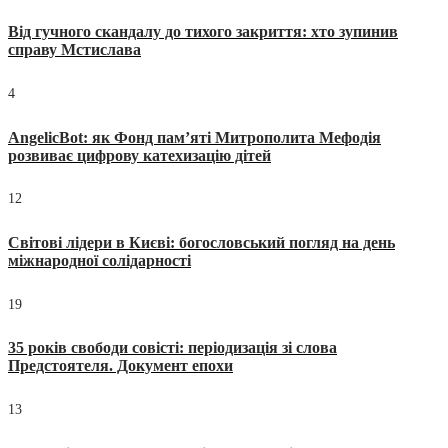
Від гучного скандалу до тихого закриття: хто зупинив
справу Мстислава
4
AngelicBot: як Фонд пам’яті Митрополита Мефодія
розвиває цифрову катехизацію дітей
12
Світові лідери в Києві: богословський погляд на день
міжнародної солідарності
19
35 років свободи совісті: періодизація зі слова
Предстоятеля. Документ епохи
13