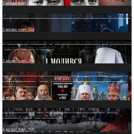
3 місяці тому
544
МАТЕРИНСЬКИЙ ОМОРФОР В ЧАС ВІЙНИ В УКРАЇНІ
3 місяці тому
251
Братська «броня» під куполами: чи стане ПЦУ прихистком
для дезертирів у рясах?
3 місяці тому
294
СВЯТІ УХИЛЯНТИ: СХЕМА, ЯК ПЕРЕТВОРИТИ ПЦУ
НА «ОФШОР» ДЛЯ ДЕЗЕРТИРА ІЗ МОСКОВСЬКОГО
ПАТРІАРХАТУ
3 місяці тому
655
«Кейс Тихона» у Тернополі: як Молитовний сніданок
оголив кризу довіри в ПЦУ
4 місяці тому
160