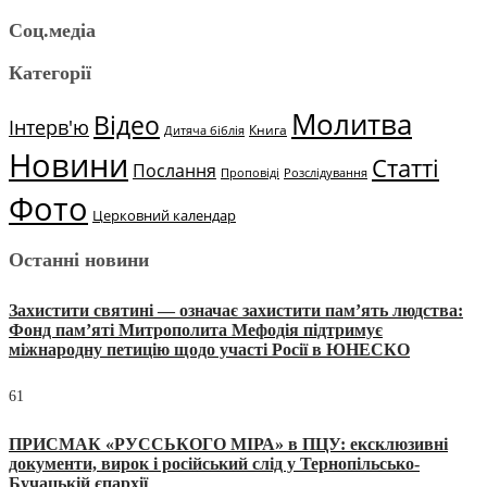
Соц.медіа
Категорії
Молитва
Відео
Інтерв'ю
Книга
Дитяча біблія
Новини
Статті
Послання
Проповіді
Розслідування
Фото
Церковний календар
Останні новини
Захистити святині — означає захистити пам’ять людства:
Фонд пам’яті Митрополита Мефодія підтримує
міжнародну петицію щодо участі Росії в ЮНЕСКО
61
ПРИСМАК «РУССЬКОГО МІРА» в ПЦУ: ексклюзивні
документи, вирок і російський слід у Тернопільсько-
Бучацькій єпархії