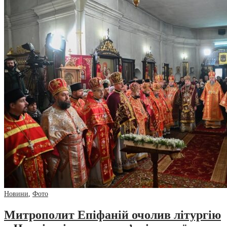
Новини
,
Фото
Митрополит Епіфаній очолив літургію