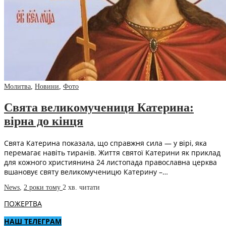
Молитва
,
Новини
,
Фото
Свята великомучениця Катерина:
вірна до кінця
Свята Катерина показала, що справжня сила — у вірі, яка
перемагає навіть тиранів. Життя святої Катерини як приклад
для кожного християнина 24 листопада православна церква
вшановує святу великомученицю Катерину –…
News
,
2 роки тому
2 хв.
читати
ПОЖЕРТВА
НАШ ТЕЛЕГРАМ