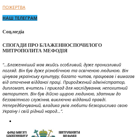
ПОЖЕРТВА
НАШ ТЕЛЕГРАМ
Соц.медіа
СПОГАДИ ПРО БЛАЖЕННОСПОЧИЛОГО
МИТРОПОЛИТА МЕФОДІЯ
“…Блаженніший мав якийсь особливий, дуже пронизливий
погляд. Він був дуже різнобічною та освіченою людиною. Він
цінував українську культуру, багато читав, працював і вимагав
від оточення відданої праці. Природжений адміністратор,
дипломат, вчитель і приклад для наслідування, непохитний
авторитет. Він був дійсно щирою людиною, здатним до
беззавітного служіння, виключно відданий правді.
Непередбачуваний, владика умів любити безкорисливо свою
Україну і свій рідний народ…”.