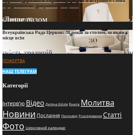
Церква і держава в Україні: формула зі вступного слова
Предстоятеля. Документ доктрини
3 тижні тому
16
Всеукраїнська Рада Церков: 30 років за столом, за яким є
місце всім
3 тижні тому
14
ПОЖЕРТВА
НАШ ТЕЛЕГРАМ
Категорії
Молитва
Відео
Інтерв'ю
Книга
Дитяча біблія
Новини
Статті
Послання
Проповіді
Розслідування
Фото
Церковний календар