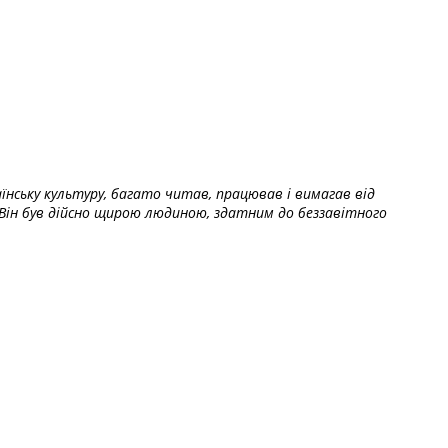
їнську культуру, багато читав, працював і вимагав від
Він був дійсно щирою людиною, здатним до беззавітного