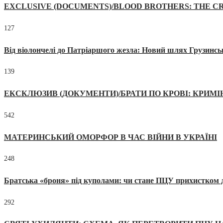
EXCLUSIVE (DOCUMENTS)/BLOOD BROTHERS: THE CR
127
Від віолончелі до Патріаршого жезла: Новий шлях Грузинсь
139
ЕКСКЛЮЗИВ (ДОКУМЕНТИ)/БРАТИ ПО КРОВІ: КРИМ
542
МАТЕРИНСЬКИЙ ОМОРФОР В ЧАС ВІЙНИ В УКРАЇНІ
248
Братська «броня» під куполами: чи стане ПЦУ прихистком д
292