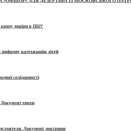
А «ОФШОР» ДЛЯ ДЕЗЕРТИРА ІЗ МОСКОВСЬКОГО ПАТР
 кризу довіри в ПЦУ
 цифрову катехизацію дітей
одної солідарності
я. Документ епохи
редстоятеля. Документ доктрини