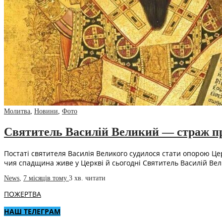
Молитва
,
Новини
,
Фото
Святитель Василій Великий — страж пр
Постаті святителя Василія Великого судилося стати опорою Це
чия спадщина живе у Церкві й сьогодні Святитель Василій Ве
News
,
7 місяців тому
3 хв.
читати
ПОЖЕРТВА
НАШ ТЕЛЕГРАМ