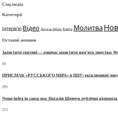
Соц.медіа
Категорії
Но
Молитва
Відео
Інтерв'ю
Книга
Дитяча біблія
Останні новини
Захистити святині — означає захистити пам’ять людства: 
59
ПРИСМАК «РУССЬКОГО МІРА» в ПЦУ: ексклюзивні документи
295
Nemo iudex in causa sua: Наталія Шевчук публічно відповіл
213