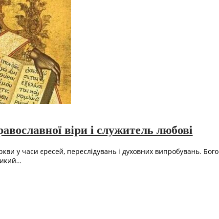
авославної віри і служитель любові
ркви у часи єресей, переслідувань і духовних випробувань. Бог
ликий…