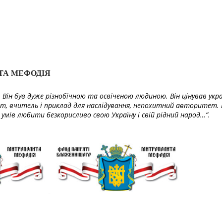
ТА МЕФОДІЯ
Він був дуже різнобічною та освіченою людиною. Він цінував укра
т, вчитель і приклад для наслідування, непохитний авторитет. 
умів любити безкорисливо свою Україну і свій рідний народ…”.