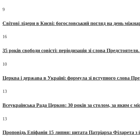
9
Світові лідери в Києві: богословський погляд на день міжнар
16
35 років свободи совісті: періодизація зі слова Предстоятел
10
Церква і держава в Україні: формула зі вступного слова П
13
Всеукраїнська Рада Церков: 30 років за столом, за яким є мі
13
Проповідь Епіфанія 15 липня: цитата Патріарха Філарета з 