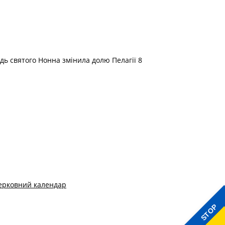
ідь святого Нонна змінила долю Пелагії 8
ерковний календар
STOP