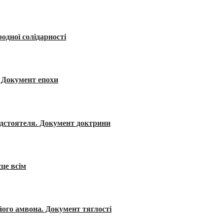
одної солідарності
я. Документ епохи
редстоятеля. Документ доктрини
сце всім
його амвона. Документ тяглості