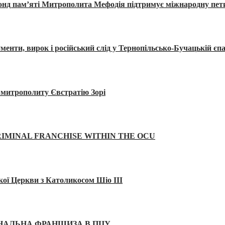
Фонд пам’яті Митрополита Мефодія підтримує міжнародну пе
, вирок і російський слід у Тернопільсько-Бучацькій єпа
а митрополиту Євстратію Зорі
IMINAL FRANCHISE WITHIN THE OCU
кої Церкви з Католикосом Шіо III
ІНАЛЬНА ФРАНШИЗА В ПЦУ