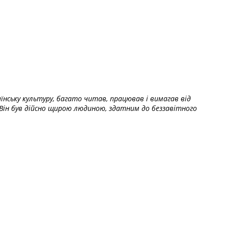
їнську культуру, багато читав, працював і вимагав від
Він був дійсно щирою людиною, здатним до беззавітного