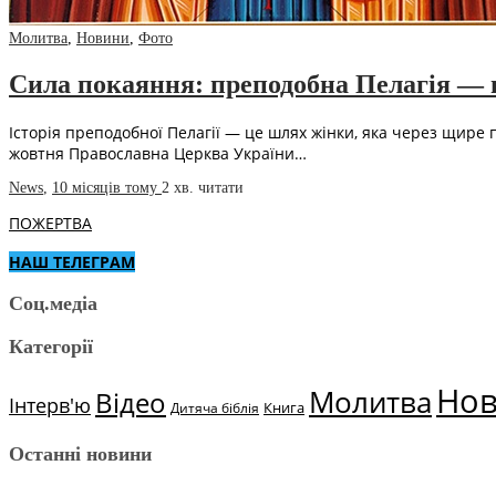
Молитва
,
Новини
,
Фото
Сила покаяння: преподобна Пелагія — ві
Історія преподобної Пелагії — це шлях жінки, яка через щире 
жовтня Православна Церква України…
News
,
10 місяців тому
2 хв.
читати
ПОЖЕРТВА
НАШ ТЕЛЕГРАМ
Соц.медіа
Категорії
Но
Молитва
Відео
Інтерв'ю
Книга
Дитяча біблія
Останні новини