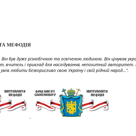
ТА МЕФОДІЯ
Він був дуже різнобічною та освіченою людиною. Він цінував укра
т, вчитель і приклад для наслідування, непохитний авторитет. 
умів любити безкорисливо свою Україну і свій рідний народ…”.