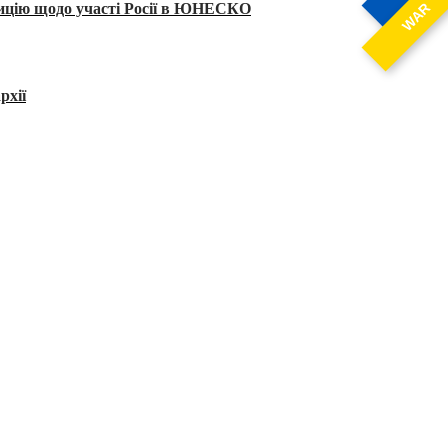
тицію щодо участі Росії в ЮНЕСКО
WAR
рхії