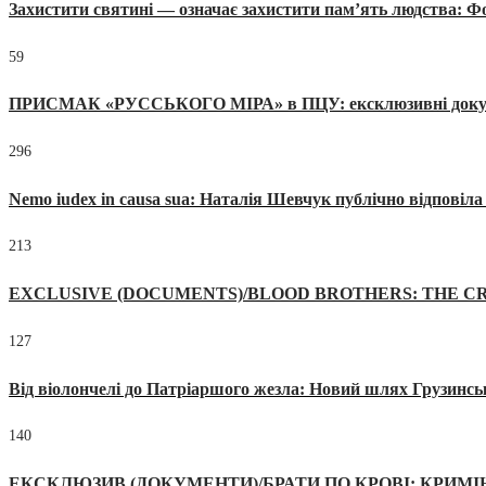
Захистити святині — означає захистити пам’ять людства: 
59
ПРИСМАК «РУССЬКОГО МІРА» в ПЦУ: ексклюзивні документи
296
Nemo iudex in causa sua: Наталія Шевчук публічно відповіл
213
EXCLUSIVE (DOCUMENTS)/BLOOD BROTHERS: THE CR
127
Від віолончелі до Патріаршого жезла: Новий шлях Грузинсь
140
ЕКСКЛЮЗИВ (ДОКУМЕНТИ)/БРАТИ ПО КРОВІ: КРИМ