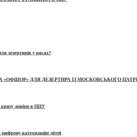
ля дезертирів у рясах?
А «ОФШОР» ДЛЯ ДЕЗЕРТИРА ІЗ МОСКОВСЬКОГО ПАТР
 кризу довіри в ПЦУ
 цифрову катехизацію дітей