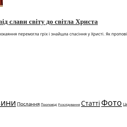
д слави світу до світла Христа
покаяння перемогла гріх і знайшла спасіння у Христі. Як пропов
вини
Фото
Статті
Послання
Ц
Проповіді
Розслідування