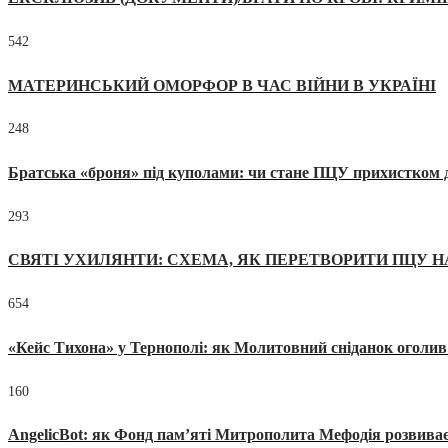
542
МАТЕРИНСЬКИЙ ОМОРФОР В ЧАС ВІЙНИ В УКРАЇНІ
248
Братська «броня» під куполами: чи стане ПЦУ прихистком д
293
СВЯТІ УХИЛЯНТИ: СХЕМА, ЯК ПЕРЕТВОРИТИ ПЦУ Н
654
«Кейс Тихона» у Тернополі: як Молитовний сніданок оголив
160
AngelicBot: як Фонд пам’яті Митрополита Мефодія розвиває