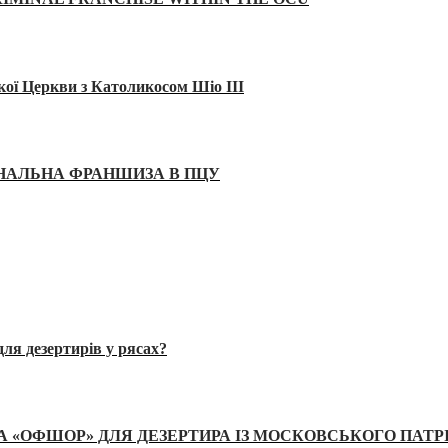
кої Церкви з Католикосом Шіо III
ІНАЛЬНА ФРАНШИЗА В ПЦУ
ля дезертирів у рясах?
А «ОФШОР» ДЛЯ ДЕЗЕРТИРА ІЗ МОСКОВСЬКОГО ПАТР