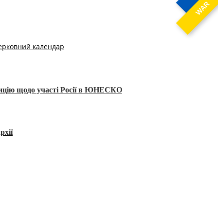
WAR
ерковний календар
тицію щодо участі Росії в ЮНЕСКО
рхії