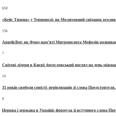
650
«Кейс Тихона» у Тернополі: як Молитовний сніданок оголив
156
AngelicBot: як Фонд пам’яті Митрополита Мефодія розвиває
7
Світові лідери в Києві: богословський погляд на день міжнар
14
35 років свободи совісті: періодизація зі слова Предстоятел
8
Церква і держава в Україні: формула зі вступного слова П