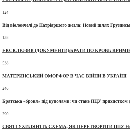
124
Від віолончелі до Патріаршого жезла: Новий шлях Грузинсь
138
ЕКСКЛЮЗИВ (ДОКУМЕНТИ)/БРАТИ ПО КРОВІ: КРИМ
538
МАТЕРИНСЬКИЙ ОМОРФОР В ЧАС ВІЙНИ В УКРАЇНІ
246
Братська «броня» під куполами: чи стане ПЦУ прихистком д
290
СВЯТІ УХИЛЯНТИ: СХЕМА, ЯК ПЕРЕТВОРИТИ ПЦУ Н