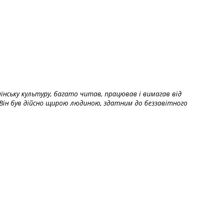
їнську культуру, багато читав, працював і вимагав від
Він був дійсно щирою людиною, здатним до беззавітного