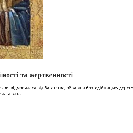
йності та жертвенності
ркви, відмовилася від багатства, обравши благодійницьку дорог
ихильність…