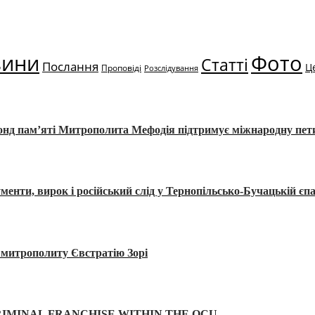
вини
Фото
Статті
Послання
Ц
Проповіді
Розслідування
Фонд пам’яті Митрополита Мефодія підтримує міжнародну пе
, вирок і російський слід у Тернопільсько-Бучацькій єпа
а митрополиту Євстратію Зорі
IMINAL FRANCHISE WITHIN THE OCU