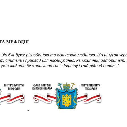
ТА МЕФОДІЯ
Він був дуже різнобічною та освіченою людиною. Він цінував укра
т, вчитель і приклад для наслідування, непохитний авторитет. 
умів любити безкорисливо свою Україну і свій рідний народ…”.