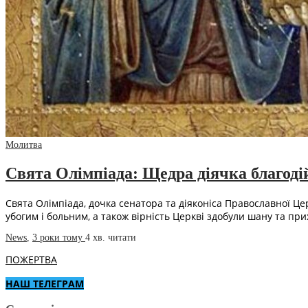
Молитва
Свята Олімпіада: Щедра діячка благоді
Свята Олімпіада, дочка сенатора та діяконіса Православної Це
убогим і больним, а також вірність Церкві здобули шану та пр
News
,
3 роки тому
4 хв.
читати
ПОЖЕРТВА
НАШ ТЕЛЕГРАМ