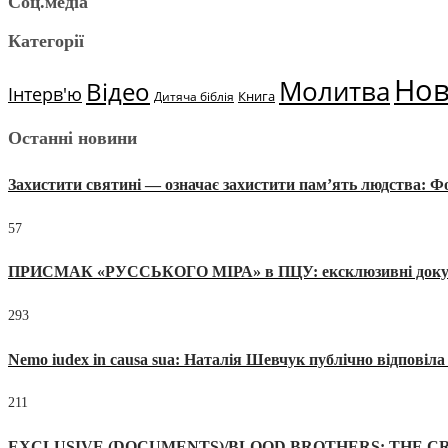
Соц.медіа
Категорії
Но
Молитва
Відео
Інтерв'ю
Книга
Дитяча біблія
Останні новини
Захистити святині — означає захистити пам’ять людства: 
57
ПРИСМАК «РУССЬКОГО МІРА» в ПЦУ: ексклюзивні документи
293
Nemo iudex in causa sua: Наталія Шевчук публічно відповіл
211
EXCLUSIVE (DOCUMENTS)/BLOOD BROTHERS: THE CR