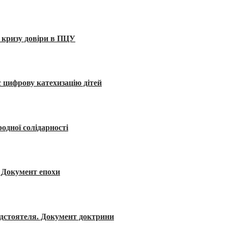
 кризу довіри в ПЦУ
 цифрову катехизацію дітей
одної солідарності
я. Документ епохи
редстоятеля. Документ доктрини