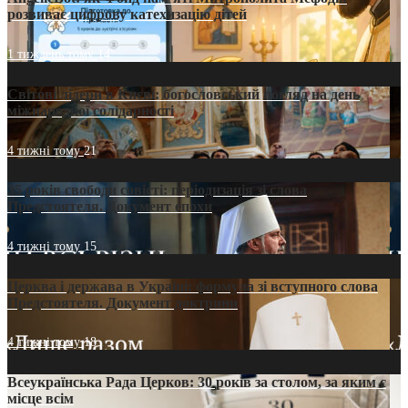
розвиває цифрову катехизацію дітей
1 тиждень тому
14
Світові лідери в Києві: богословський погляд на день
міжнародної солідарності
4 тижні тому
21
35 років свободи совісті: періодизація зі слова
Предстоятеля. Документ епохи
4 тижні тому
15
Церква і держава в Україні: формула зі вступного слова
Предстоятеля. Документ доктрини
4 тижні тому
18
Всеукраїнська Рада Церков: 30 років за столом, за яким є
місце всім