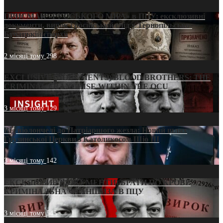
ПРИСМАК «РУССЬКОГО МІРА» в ПЦУ: ексклюзивні
документи, вирок і російський слід у Тернопільсько-
Бучацькій єпархії
2 місяці тому
298
EXCLUSIVE (DOCUMENTS)/BLOOD BROTHERS: THE
CRIMINAL FRANCHISE WITHIN THE OCU
3 місяці тому
129
Від віолончелі до Патріаршого жезла: Новий шлях
Грузинської Церкви з Католикосом Шіо III
3 місяці тому
142
ЕКСКЛЮЗИВ (ДОКУМЕНТИ)/БРАТИ ПО КРОВІ:
КРИМІНАЛЬНА ФРАНШИЗА В ПЦУ
3 місяці тому
545