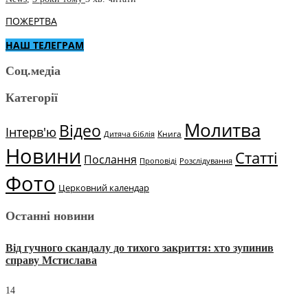
ПОЖЕРТВА
НАШ ТЕЛЕГРАМ
Соц.медіа
Категорії
Молитва
Відео
Інтерв'ю
Книга
Дитяча біблія
Новини
Статті
Послання
Проповіді
Розслідування
Фото
Церковний календар
Останні новини
Від гучного скандалу до тихого закриття: хто зупинив
справу Мстислава
14