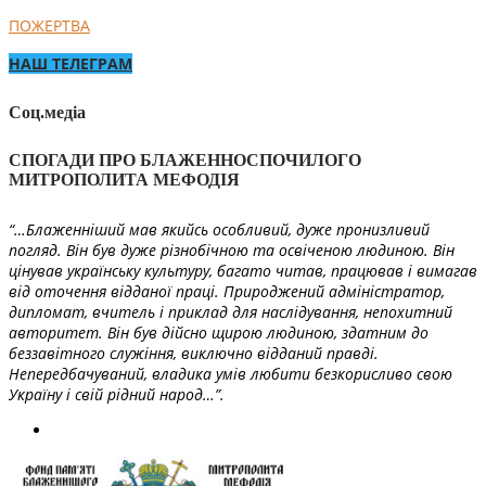
ПОЖЕРТВА
НАШ ТЕЛЕГРАМ
Соц.медіа
СПОГАДИ ПРО БЛАЖЕННОСПОЧИЛОГО
МИТРОПОЛИТА МЕФОДІЯ
“…Блаженніший мав якийсь особливий, дуже пронизливий
погляд. Він був дуже різнобічною та освіченою людиною. Він
цінував українську культуру, багато читав, працював і вимагав
від оточення відданої праці. Природжений адміністратор,
дипломат, вчитель і приклад для наслідування, непохитний
авторитет. Він був дійсно щирою людиною, здатним до
беззавітного служіння, виключно відданий правді.
Непередбачуваний, владика умів любити безкорисливо свою
Україну і свій рідний народ…”.