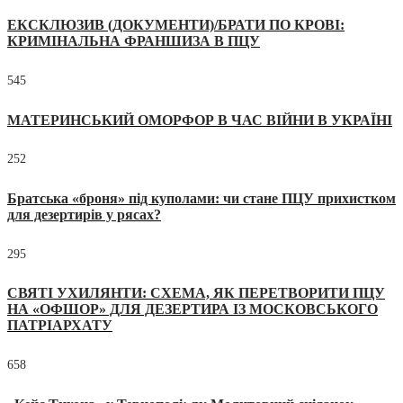
ЕКСКЛЮЗИВ (ДОКУМЕНТИ)/БРАТИ ПО КРОВІ:
КРИМІНАЛЬНА ФРАНШИЗА В ПЦУ
545
МАТЕРИНСЬКИЙ ОМОРФОР В ЧАС ВІЙНИ В УКРАЇНІ
252
Братська «броня» під куполами: чи стане ПЦУ прихистком
для дезертирів у рясах?
295
СВЯТІ УХИЛЯНТИ: СХЕМА, ЯК ПЕРЕТВОРИТИ ПЦУ
НА «ОФШОР» ДЛЯ ДЕЗЕРТИРА ІЗ МОСКОВСЬКОГО
ПАТРІАРХАТУ
658