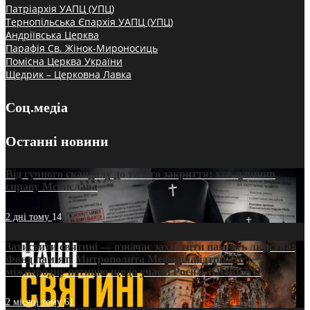
Патріархія УАПЦ (УПЦ)
Тернопільська Єпархія УАПЦ (УПЦ)
Андріївська Церква
Парафія Св. Жінок-Мироносиць
Помісна Церква України
Щедрик – Церковна Лавка
Соц.медіа
Останні новини
Від гучного скандалу до тихого закриття: хто зупинив
справу Мстислава
2 дні тому
14
Захистити святині — означає захистити пам’ять людства:
Фонд пам’яті Митрополита Мефодія підтримує
міжнародну петицію щодо участі Росії в ЮНЕСКО
2 місяці тому
61