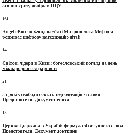
«Кейс Тихона» у Тернополі: як Молитовний сніданок
оголив кризу довіри в ПЦУ
161
AngelicBot: як Фонд пам’яті Митрополита Мефодія
розвиває цифрову катехизацію дітей
14
Світові лідери в Києві: богословський погляд на день
міжнародної солідарності
21
35 років свободи совісті: періодизація зі слова
Предстоятеля. Документ епохи
15
Церква і держава в Україні: формула зі вступного слова
Предстоятеля. Документ доктрини