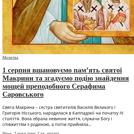
Молитва
1 серпня вшановуємо пам’ять святої
Макрини та згадуємо подію знайдення
мощей преподобного Серафима
Саровського
Свята Макрина – сестра святителів Василія Великого і
Григорія Нісського, народилася в Каппадокії на початку IV
століття. Вона обрала невинне життя, служачи Богу і
співжиттям з родиною, а потім прийняла…
News
,
3 роки тому
3 хв.
читати