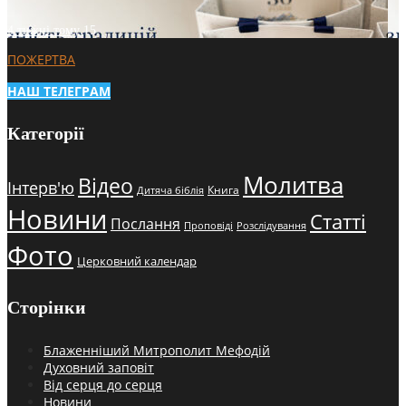
4 тижні тому
15
ПОЖЕРТВА
НАШ ТЕЛЕГРАМ
Категорії
Молитва
Відео
Інтерв'ю
Книга
Дитяча біблія
Новини
Статті
Послання
Проповіді
Розслідування
Фото
Церковний календар
Сторінки
Блаженніший Митрополит Мефодій
Духовний заповіт
Від серця до серця
Новини