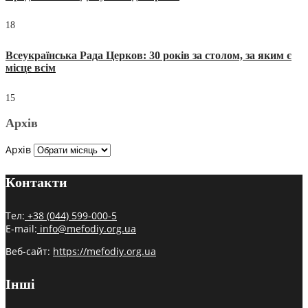
18
Всеукраїнська Рада Церков: 30 років за столом, за яким є
місце всім
15
Архів
Архів
Контакти
Тел:
+38 (044) 599-000-5
E-mail:
info@mefodiy.org.ua
Веб-сайт:
https://mefodiy.org.ua
Інші