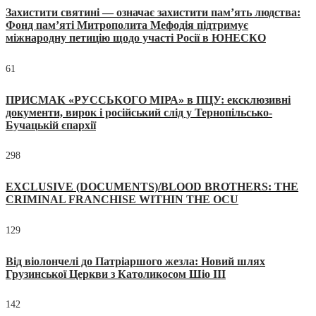
Захистити святині — означає захистити пам’ять людства:
Фонд пам’яті Митрополита Мефодія підтримує
міжнародну петицію щодо участі Росії в ЮНЕСКО
61
ПРИСМАК «РУССЬКОГО МІРА» в ПЦУ: ексклюзивні
документи, вирок і російський слід у Тернопільсько-
Бучацькій єпархії
298
EXCLUSIVE (DOCUMENTS)/BLOOD BROTHERS: THE
CRIMINAL FRANCHISE WITHIN THE OCU
129
Від віолончелі до Патріаршого жезла: Новий шлях
Грузинської Церкви з Католикосом Шіо III
142