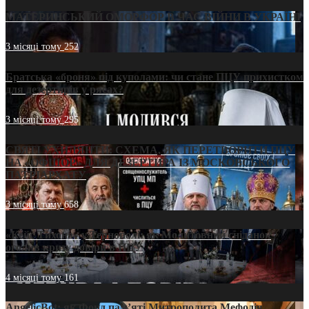
МАТЕРИНСЬКИЙ ОМОРФОР В ЧАС ВІЙНИ В УКРАЇНІ
3 місяці тому
252
Братська «броня» під куполами: чи стане ПЦУ прихистком
для дезертирів у рясах?
3 місяці тому
295
СВЯТІ УХИЛЯНТИ: СХЕМА, ЯК ПЕРЕТВОРИТИ ПЦУ
НА «ОФШОР» ДЛЯ ДЕЗЕРТИРА ІЗ МОСКОВСЬКОГО
ПАТРІАРХАТУ
3 місяці тому
658
«Кейс Тихона» у Тернополі: як Молитовний сніданок
оголив кризу довіри в ПЦУ
4 місяці тому
161
AngelicBot: як Фонд пам’яті Митрополита Мефодія