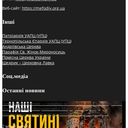
Веб-сайт:
https://mefodiy.org.ua
Інші
Патріархія УАПЦ (УПЦ)
Тернопільська Єпархія УАПЦ (УПЦ)
Андріївська Церква
Парафія Св. Жінок-Мироносиць
Помісна Церква України
Щедрик – Церковна Лавка
Соц.медіа
Останні новини
Захистити святині — означає захистити пам’ять людства:
Фонд пам’яті Митрополита Мефодія підтримує
міжнародну петицію щодо участі Росії в ЮНЕСКО
2 місяці тому
61