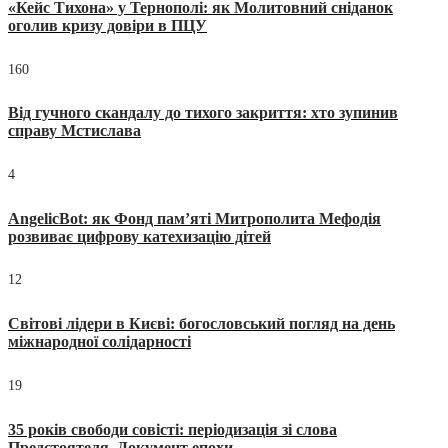
«Кейс Тихона» у Тернополі: як Молитовний сніданок
оголив кризу довіри в ПЦУ
160
Від гучного скандалу до тихого закриття: хто зупинив
справу Мстислава
4
AngelicBot: як Фонд пам’яті Митрополита Мефодія
розвиває цифрову катехизацію дітей
12
Світові лідери в Києві: богословський погляд на день
міжнародної солідарності
19
35 років свободи совісті: періодизація зі слова
Предстоятеля. Документ епохи