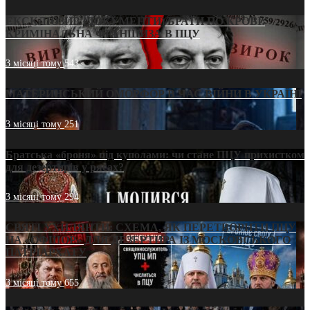
ЕКСКЛЮЗИВ (ДОКУМЕНТИ)/БРАТИ ПО КРОВІ:
КРИМІНАЛЬНА ФРАНШИЗА В ПЦУ
3 місяці тому
543
МАТЕРИНСЬКИЙ ОМОРФОР В ЧАС ВІЙНИ В УКРАЇНІ
3 місяці тому
251
Братська «броня» під куполами: чи стане ПЦУ прихистком
для дезертирів у рясах?
3 місяці тому
294
СВЯТІ УХИЛЯНТИ: СХЕМА, ЯК ПЕРЕТВОРИТИ ПЦУ
НА «ОФШОР» ДЛЯ ДЕЗЕРТИРА ІЗ МОСКОВСЬКОГО
ПАТРІАРХАТУ
3 місяці тому
655