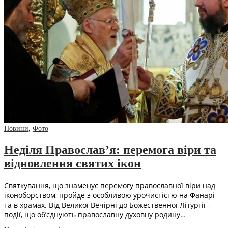
Новини
,
Фото
Неділя Православ’я: перемога віри та
відновлення святих ікон
Святкування, що знаменує перемогу православної віри над
іконоборством, пройде з особливою урочистістю на Фанарі
та в храмах. Від Великої Вечірні до Божественної Літургії –
події, що об’єднують православну духовну родину…