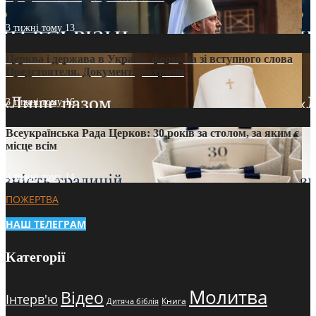
3 тижні тому
13
Церква і держава в Україні: формула зі вступного слова
Предстоятеля. Документ доктрини
3 тижні тому
16
Всеукраїнська Рада Церков: 30 років за столом, за яким є
місце всім
3 тижні тому
14
ПОЖЕРТВА
НАШ ТЕЛЕГРАМ
Категорії
Молитва
Відео
Інтерв'ю
Книга
Дитяча біблія