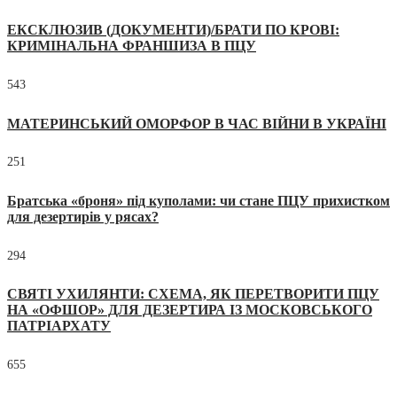
ЕКСКЛЮЗИВ (ДОКУМЕНТИ)/БРАТИ ПО КРОВІ:
КРИМІНАЛЬНА ФРАНШИЗА В ПЦУ
543
МАТЕРИНСЬКИЙ ОМОРФОР В ЧАС ВІЙНИ В УКРАЇНІ
251
Братська «броня» під куполами: чи стане ПЦУ прихистком
для дезертирів у рясах?
294
СВЯТІ УХИЛЯНТИ: СХЕМА, ЯК ПЕРЕТВОРИТИ ПЦУ
НА «ОФШОР» ДЛЯ ДЕЗЕРТИРА ІЗ МОСКОВСЬКОГО
ПАТРІАРХАТУ
655