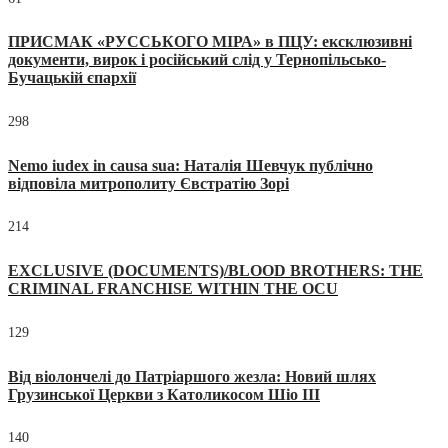
ПРИСМАК «РУССЬКОГО МІРА» в ПЦУ: ексклюзивні
документи, вирок і російський слід у Тернопільсько-
Бучацькій єпархії
298
Nemo iudex in causa sua: Наталія Шевчук публічно
відповіла митрополиту Євстратію Зорі
214
EXCLUSIVE (DOCUMENTS)/BLOOD BROTHERS: THE
CRIMINAL FRANCHISE WITHIN THE OCU
129
Від віолончелі до Патріаршого жезла: Новий шлях
Грузинської Церкви з Католикосом Шіо III
140