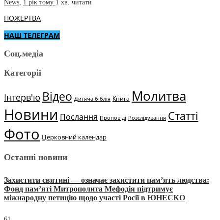
News
,
1 рік тому
1 хв.
читати
ПОЖЕРТВА
НАШ ТЕЛЕГРАМ
Соц.медіа
Категорії
Молитва
Відео
Інтерв'ю
Книга
Дитяча біблія
Новини
Статті
Послання
Проповіді
Розслідування
Фото
Церковний календар
Останні новини
Захистити святині — означає захистити пам’ять людства:
Фонд пам’яті Митрополита Мефодія підтримує
міжнародну петицію щодо участі Росії в ЮНЕСКО
61