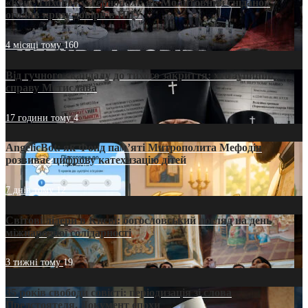
«Кейс Тихона» у Тернополі: як Молитовний сніданок
оголив кризу довіри в ПЦУ
4 місяці тому
160
Від гучного скандалу до тихого закриття: хто зупинив
справу Мстислава
17 години тому
4
AngelicBot: як Фонд пам’яті Митрополита Мефодія
розвиває цифрову катехизацію дітей
7 днів тому
12
Світові лідери в Києві: богословський погляд на день
міжнародної солідарності
3 тижні тому
19
35 років свободи совісті: періодизація зі слова
Предстоятеля. Документ епохи