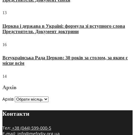
13
Церква і держава в Україні: формула зі вступного слова
Предстоятеля. Документ доктрини
16
Всеукраїнська Рада Церков: 30 років за столом, за яким є
місце всім
14
Архів
Архів
Контакти
Тел:
+38 (044) 599-000-5
E-mail:
info@mefodiy.org.ua