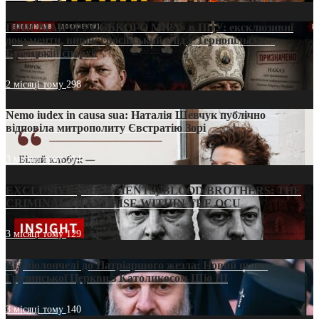
ПРИСМАК «РУССЬКОГО МІРА» в ПЦУ: ексклюзивні
документи, вирок і російський слід у Тернопільсько-
Бучацькій єпархії
2 місяці тому
298
Nemo iudex in causa sua: Наталія Шевчук публічно
відповіла митрополиту Євстратію Зорі
3 місяці тому
214
EXCLUSIVE (DOCUMENTS)/BLOOD BROTHERS: THE
CRIMINAL FRANCHISE WITHIN THE OCU
3 місяці тому
129
Від віолончелі до Патріаршого жезла: Новий шлях
Грузинської Церкви з Католикосом Шіо III
3 місяці тому
140