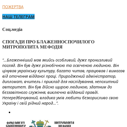
ПОЖЕРТВА
НАШ ТЕЛЕГРАМ
Соц.медіа
СПОГАДИ ПРО БЛАЖЕННОСПОЧИЛОГО
МИТРОПОЛИТА МЕФОДІЯ
“…Блаженніший мав якийсь особливий, дуже пронизливий
погляд. Він був дуже різнобічною та освіченою людиною. Він
цінував українську культуру, багато читав, працював і вимагав
від оточення відданої праці. Природжений адміністратор,
дипломат, вчитель і приклад для наслідування, непохитний
авторитет. Він був дійсно щирою людиною, здатним до
беззавітного служіння, виключно відданий правді.
Непередбачуваний, владика умів любити безкорисливо свою
Україну і свій рідний народ…”.