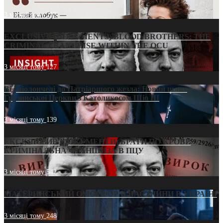
3 місяці тому
213
EXCLUSIVE (DOCUMENTS)/BLOOD BROTHERS: THE
CRIMINAL FRANCHISE WITHIN THE OCU
3 місяці тому
127
Від віолончелі до Патріаршого жезла: Новий шлях
Грузинської Церкви з Католикосом Шіо III
3 місяці тому
139
ЕКСКЛЮЗИВ (ДОКУМЕНТИ)/БРАТИ ПО КРОВІ:
КРИМІНАЛЬНА ФРАНШИЗА В ПЦУ
3 місяці тому
542
МАТЕРИНСЬКИЙ ОМОРФОР В ЧАС ВІЙНИ В УКРАЇНІ
3 місяці тому
248