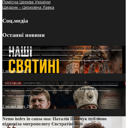
Помісна Церква України
Щедрик – Церковна Лавка
Соц.медіа
Останні новини
Захистити святині — означає захистити пам’ять людства:
Фонд пам’яті Митрополита Мефодія підтримує
міжнародну петицію щодо участі Росії в ЮНЕСКО
1 місяць тому
59
ПРИСМАК «РУССЬКОГО МІРА» в ПЦУ: ексклюзивні
документи, вирок і російський слід у Тернопільсько-
Бучацькій єпархії
2 місяці тому
295
Nemo iudex in causa sua: Наталія Шевчук публічно
відповіла митрополиту Євстратію Зорі