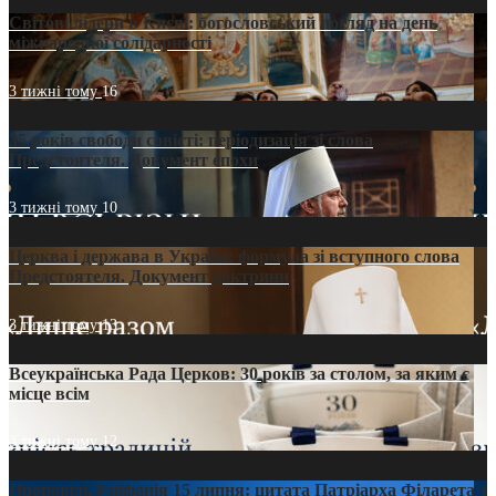
Світові лідери в Києві: богословський погляд на день
міжнародної солідарності
3 тижні тому
16
35 років свободи совісті: періодизація зі слова
Предстоятеля. Документ епохи
3 тижні тому
10
Церква і держава в Україні: формула зі вступного слова
Предстоятеля. Документ доктрини
3 тижні тому
13
Всеукраїнська Рада Церков: 30 років за столом, за яким є
місце всім
3 тижні тому
12
Проповідь Епіфанія 15 липня: цитата Патріарха Філарета з