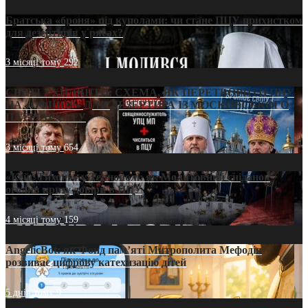
Братська «броня» під куполами: чи стане ПЦУ прихистком
для дезертирів у рясах?
3 місяці тому
292
СВЯТІ УХИЛЯНТИ: СХЕМА, ЯК ПЕРЕТВОРИТИ ПЦУ
НА «ОФШОР» ДЛЯ ДЕЗЕРТИРА ІЗ МОСКОВСЬКОГО
ПАТРІАРХАТУ
3 місяці тому
654
«Кейс Тихона» у Тернополі: як Молитовний сніданок
оголив кризу довіри в ПЦУ
4 місяці тому
159
AngelicBot: як Фонд пам’яті Митрополита Мефодія
розвиває цифрову катехизацію дітей
5 днів тому
9