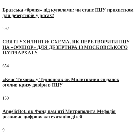
Братська «броня» під куполами: чи стане ПЦУ прихистком
для дезертирів у рясах?
292
СВЯТІ УХИЛЯНТИ: СХЕМА, ЯК ПЕРЕТВОРИТИ ПЦУ
НА «ОФШОР» ДЛЯ ДЕЗЕРТИРА ІЗ МОСКОВСЬКОГО
ПАТРІАРХАТУ
654
«Кейс Тихона» у Тернополі: як Молитовний сніданок
оголив кризу довіри в ПЦУ
159
AngelicBot: як Фонд пам’яті Митрополита Мефодія
розвиває цифрову катехизацію дітей
9