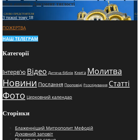
його амвона. Документ тяглості
3 тижні тому
18
ПОЖЕРТВА
НАШ ТЕЛЕГРАМ
Категорії
Молитва
Відео
Інтерв'ю
Книга
Дитяча біблія
Новини
Статті
Послання
Проповіді
Розслідування
Фото
Церковний календар
Сторінки
Блаженніший Митрополит Мефодій
Духовний заповіт
Від серця до серця