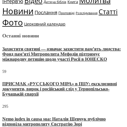
Молитва
Відео
Інтерв'ю
Книга
Дитяча біблія
Новини
Статті
Послання
Проповіді
Розслідування
Фото
Церковний календар
Останні новини
Захистити святині — означає захистити пам’ять людства:
Фонд пам’яті Митрополита Мефодія підтримує
міжнародну петицію щодо участі Росії в ЮНЕСКО
59
ПРИСМАК «РУССЬКОГО МІРА» в ПЦУ: ексклюзивні
документи, вирок і російський слід у Тернопільсько-
Бучацькій єпархії
295
Nemo iudex in causa sua: Наталія Шевчук публічно
відповіла митрополиту Євстратію Зорі