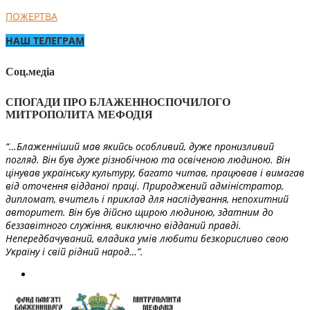
ПОЖЕРТВА
НАШ ТЕЛЕГРАМ
Соц.медіа
СПОГАДИ ПРО БЛАЖЕННОСПОЧИЛОГО
МИТРОПОЛИТА МЕФОДІЯ
“…Блаженніший мав якийсь особливий, дуже пронизливий
погляд. Він був дуже різнобічною та освіченою людиною. Він
цінував українську культуру, багато читав, працював і вимагав
від оточення відданої праці. Природжений адміністратор,
дипломат, вчитель і приклад для наслідування, непохитний
авторитет. Він був дійсно щирою людиною, здатним до
беззавітного служіння, виключно відданий правді.
Непередбачуваний, владика умів любити безкорисливо свою
Україну і свій рідний народ…”.