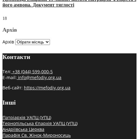
його амвона. Документ тяглості
18
Архів
Архів
Контакти
Тел:
+38 (044) 599-000-5
E-mail:
info@mefodiy.org.ua
Веб-сайт:
https://mefodiy.org.ua
Інші
Патріархія УАПЦ (УПЦ)
Тернопільська Єпархія УАПЦ (УПЦ)
Андріївська Церква
Парафія Св. Жінок-Мироносиць