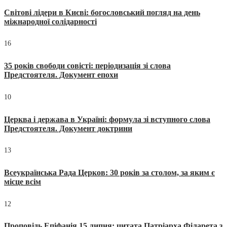
Світові лідери в Києві: богословський погляд на день
міжнародної солідарності
16
35 років свободи совісті: періодизація зі слова
Предстоятеля. Документ епохи
10
Церква і держава в Україні: формула зі вступного слова
Предстоятеля. Документ доктрини
13
Всеукраїнська Рада Церков: 30 років за столом, за яким є
місце всім
12
Проповідь Епіфанія 15 липня: цитата Патріарха Філарета з