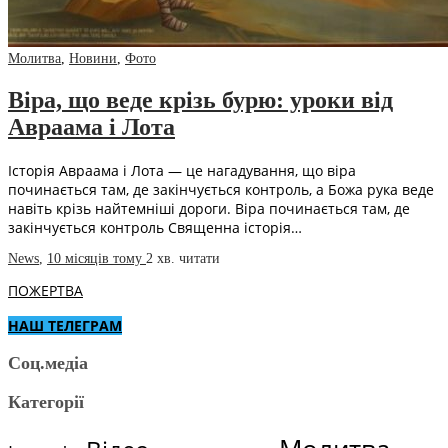
Молитва
,
Новини
,
Фото
Віра, що веде крізь бурю: уроки від
Авраама і Лота
Історія Авраама і Лота — це нагадування, що віра
починається там, де закінчується контроль, а Божа рука веде
навіть крізь найтемніші дороги. Віра починається там, де
закінчується контроль Священна історія…
News
,
10 місяців тому
2 хв.
читати
ПОЖЕРТВА
НАШ ТЕЛЕГРАМ
Соц.медіа
Категорії