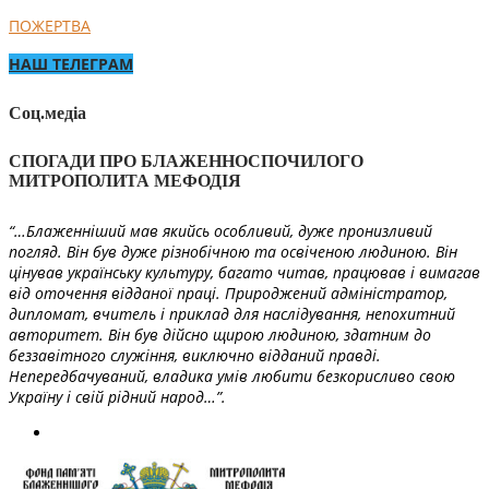
ПОЖЕРТВА
НАШ ТЕЛЕГРАМ
Соц.медіа
СПОГАДИ ПРО БЛАЖЕННОСПОЧИЛОГО
МИТРОПОЛИТА МЕФОДІЯ
“…Блаженніший мав якийсь особливий, дуже пронизливий
погляд. Він був дуже різнобічною та освіченою людиною. Він
цінував українську культуру, багато читав, працював і вимагав
від оточення відданої праці. Природжений адміністратор,
дипломат, вчитель і приклад для наслідування, непохитний
авторитет. Він був дійсно щирою людиною, здатним до
беззавітного служіння, виключно відданий правді.
Непередбачуваний, владика умів любити безкорисливо свою
Україну і свій рідний народ…”.