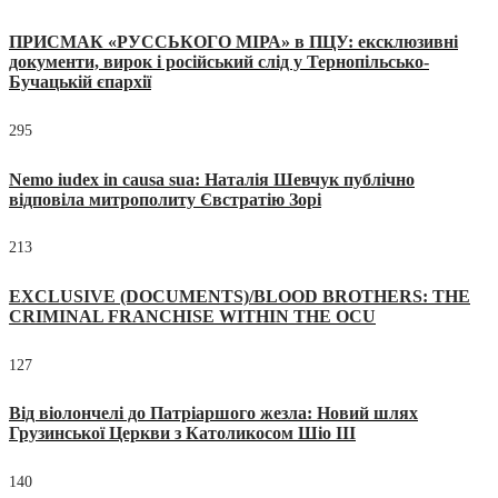
ПРИСМАК «РУССЬКОГО МІРА» в ПЦУ: ексклюзивні
документи, вирок і російський слід у Тернопільсько-
Бучацькій єпархії
295
Nemo iudex in causa sua: Наталія Шевчук публічно
відповіла митрополиту Євстратію Зорі
213
EXCLUSIVE (DOCUMENTS)/BLOOD BROTHERS: THE
CRIMINAL FRANCHISE WITHIN THE OCU
127
Від віолончелі до Патріаршого жезла: Новий шлях
Грузинської Церкви з Католикосом Шіо III
140