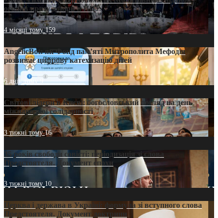
оголив кризу довіри в ПЦУ
4 місяці тому
159
AngelicBot: як Фонд пам’яті Митрополита Мефодія
розвиває цифрову катехизацію дітей
6 днів тому
9
Світові лідери в Києві: богословський погляд на день
міжнародної солідарності
3 тижні тому
16
35 років свободи совісті: періодизація зі слова
Предстоятеля. Документ епохи
3 тижні тому
10
Церква і держава в Україні: формула зі вступного слова
Предстоятеля. Документ доктрини