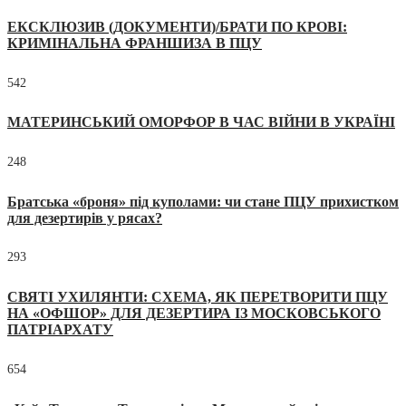
ЕКСКЛЮЗИВ (ДОКУМЕНТИ)/БРАТИ ПО КРОВІ:
КРИМІНАЛЬНА ФРАНШИЗА В ПЦУ
542
МАТЕРИНСЬКИЙ ОМОРФОР В ЧАС ВІЙНИ В УКРАЇНІ
248
Братська «броня» під куполами: чи стане ПЦУ прихистком
для дезертирів у рясах?
293
СВЯТІ УХИЛЯНТИ: СХЕМА, ЯК ПЕРЕТВОРИТИ ПЦУ
НА «ОФШОР» ДЛЯ ДЕЗЕРТИРА ІЗ МОСКОВСЬКОГО
ПАТРІАРХАТУ
654