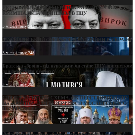
ЕКСКЛЮЗИВ (ДОКУМЕНТИ)/БРАТИ ПО КРОВІ:
КРИМІНАЛЬНА ФРАНШИЗА В ПЦУ
3 місяці тому
542
МАТЕРИНСЬКИЙ ОМОРФОР В ЧАС ВІЙНИ В УКРАЇНІ
3 місяці тому
248
Братська «броня» під куполами: чи стане ПЦУ прихистком
для дезертирів у рясах?
3 місяці тому
293
СВЯТІ УХИЛЯНТИ: СХЕМА, ЯК ПЕРЕТВОРИТИ ПЦУ
НА «ОФШОР» ДЛЯ ДЕЗЕРТИРА ІЗ МОСКОВСЬКОГО
ПАТРІАРХАТУ
3 місяці тому
654
«Кейс Тихона» у Тернополі: як Молитовний сніданок