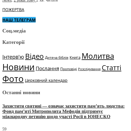
News
,
2 роки тому
2 хв.
читати
ПОЖЕРТВА
НАШ ТЕЛЕГРАМ
Соц.медіа
Категорії
Молитва
Відео
Інтерв'ю
Книга
Дитяча біблія
Новини
Статті
Послання
Проповіді
Розслідування
Фото
Церковний календар
Останні новини
Захистити святині — означає захистити пам’ять людства:
Фонд пам’яті Митрополита Мефодія підтримує
міжнародну петицію щодо участі Росії в ЮНЕСКО
59