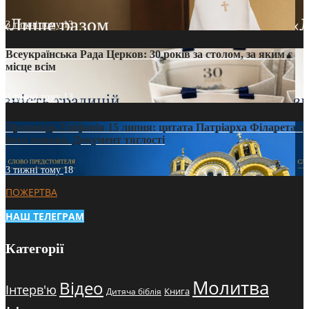
3 тижні тому
13
Всеукраїнська Рада Церков: 30 років за столом, за яким є
місце всім
3 тижні тому
13
Проповідь Епіфанія 15 липня: цитата Патріарха Філарета з
його амвона. Документ тяглості
3 тижні тому
18
ПОЖЕРТВА
НАШ ТЕЛЕГРАМ
Категорії
Молитва
Відео
Інтерв'ю
Книга
Дитяча біблія