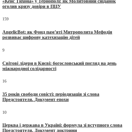
«Кейс Тихона» у Тернополі: як Молитовний сніданок
оголив кризу довіри в ПЦУ
159
AngelicBot: як Фонд пам’яті Митрополита Мефодія
розвиває цифрову катехизацію дітей
9
Світові лідери в Києві: богословський погляд на день
міжнародної солідарності
16
35 років свободи совісті: періодизація зі слова
Предстоятеля. Документ епохи
10
Церква і держава в Україні: формула зі вступного слова
Предстоятеля. Документ доктрини