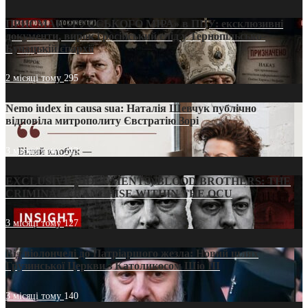
ПРИСМАК «РУССЬКОГО МІРА» в ПЦУ: ексклюзивні
документи, вирок і російський слід у Тернопільсько-
Бучацькій єпархії
2 місяці тому
295
Nemo iudex in causa sua: Наталія Шевчук публічно
відповіла митрополиту Євстратію Зорі
3 місяці тому
213
EXCLUSIVE (DOCUMENTS)/BLOOD BROTHERS: THE
CRIMINAL FRANCHISE WITHIN THE OCU
3 місяці тому
127
Від віолончелі до Патріаршого жезла: Новий шлях
Грузинської Церкви з Католикосом Шіо III
3 місяці тому
140