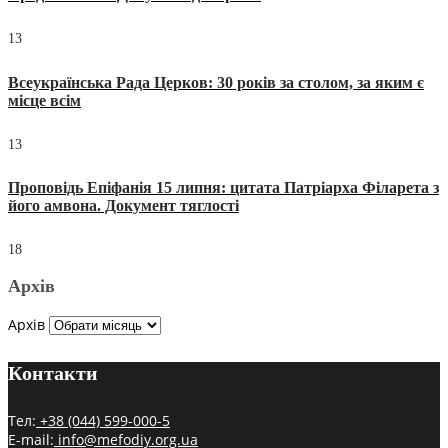
13
Всеукраїнська Рада Церков: 30 років за столом, за яким є
місце всім
13
Проповідь Епіфанія 15 липня: цитата Патріарха Філарета з
його амвона. Документ тяглості
18
Архів
Архів
Контакти
Тел:
+38 (044) 599-000-5
E-mail:
info@mefodiy.org.ua