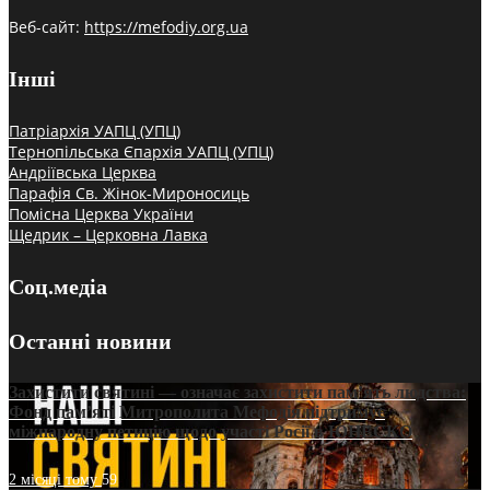
Веб-сайт:
https://mefodiy.org.ua
Інші
Патріархія УАПЦ (УПЦ)
Тернопільська Єпархія УАПЦ (УПЦ)
Андріївська Церква
Парафія Св. Жінок-Мироносиць
Помісна Церква України
Щедрик – Церковна Лавка
Соц.медіа
Останні новини
Захистити святині — означає захистити пам’ять людства:
Фонд пам’яті Митрополита Мефодія підтримує
міжнародну петицію щодо участі Росії в ЮНЕСКО
2 місяці тому
59