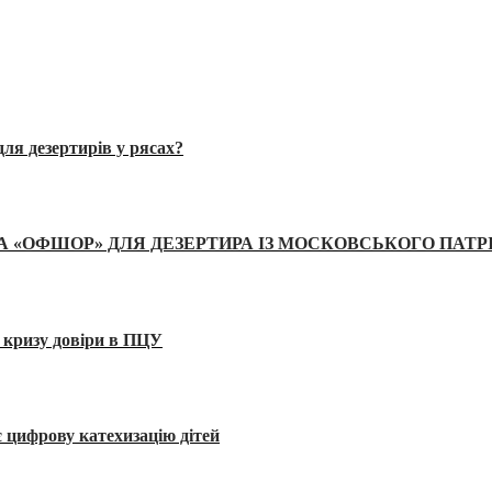
ля дезертирів у рясах?
А «ОФШОР» ДЛЯ ДЕЗЕРТИРА ІЗ МОСКОВСЬКОГО ПАТР
 кризу довіри в ПЦУ
 цифрову катехизацію дітей