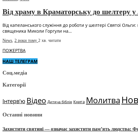
Від храму в Краматорську до шелтеру 
Від капеланського служіння до роботи у шелтері Святої Ольги:
священика Миколи Горгули на…
News
,
2 роки тому
2 хв.
читати
ПОЖЕРТВА
НАШ ТЕЛЕГРАМ
Соц.медіа
Категорії
Но
Молитва
Відео
Інтерв'ю
Книга
Дитяча біблія
Останні новини
Захистити святині — означає захистити пам’ять людства: 