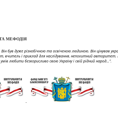
ТА МЕФОДІЯ
Він був дуже різнобічною та освіченою людиною. Він цінував укра
т, вчитель і приклад для наслідування, непохитний авторитет. 
умів любити безкорисливо свою Україну і свій рідний народ…”.