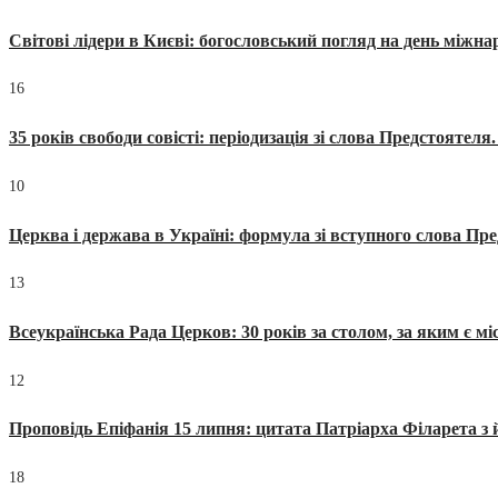
Світові лідери в Києві: богословський погляд на день міжнар
16
35 років свободи совісті: періодизація зі слова Предстоятел
10
Церква і держава в Україні: формула зі вступного слова П
13
Всеукраїнська Рада Церков: 30 років за столом, за яким є мі
12
Проповідь Епіфанія 15 липня: цитата Патріарха Філарета з 
18