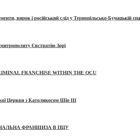
, вирок і російський слід у Тернопільсько-Бучацькій єпа
а митрополиту Євстратію Зорі
IMINAL FRANCHISE WITHIN THE OCU
кої Церкви з Католикосом Шіо III
ІНАЛЬНА ФРАНШИЗА В ПЦУ