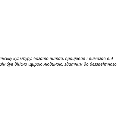
їнську культуру, багато читав, працював і вимагав від
Він був дійсно щирою людиною, здатним до беззавітного