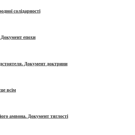
одної солідарності
я. Документ епохи
редстоятеля. Документ доктрини
сце всім
його амвона. Документ тяглості