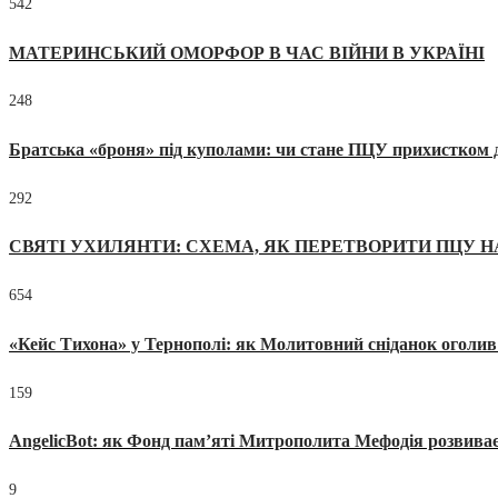
542
МАТЕРИНСЬКИЙ ОМОРФОР В ЧАС ВІЙНИ В УКРАЇНІ
248
Братська «броня» під куполами: чи стане ПЦУ прихистком д
292
СВЯТІ УХИЛЯНТИ: СХЕМА, ЯК ПЕРЕТВОРИТИ ПЦУ Н
654
«Кейс Тихона» у Тернополі: як Молитовний сніданок оголив
159
AngelicBot: як Фонд пам’яті Митрополита Мефодія розвиває
9