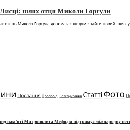
у Лисці: шлях отця Миколи Горгули
 як отець Микола Горгула допомагає людям знайти новий шлях у 
вини
Фото
Статті
Послання
Ц
Проповіді
Розслідування
Фонд пам’яті Митрополита Мефодія підтримує міжнародну пе