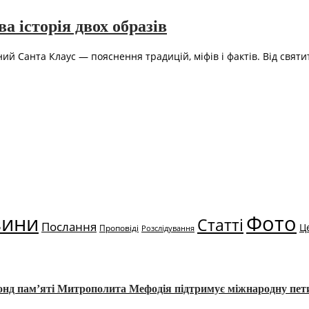
 історія двох образів
й Санта Клаус — пояснення традицій, міфів і фактів. Від святи
вини
Фото
Статті
Послання
Ц
Проповіді
Розслідування
Фонд пам’яті Митрополита Мефодія підтримує міжнародну пе