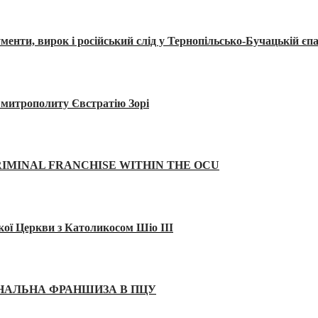
, вирок і російський слід у Тернопільсько-Бучацькій єпа
а митрополиту Євстратію Зорі
IMINAL FRANCHISE WITHIN THE OCU
кої Церкви з Католикосом Шіо III
ІНАЛЬНА ФРАНШИЗА В ПЦУ