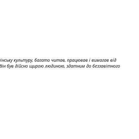
їнську культуру, багато читав, працював і вимагав від
Він був дійсно щирою людиною, здатним до беззавітного