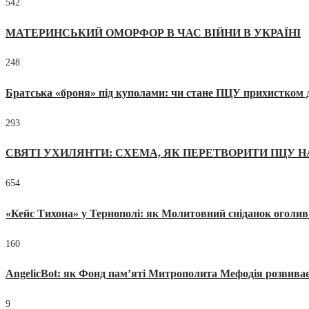
542
МАТЕРИНСЬКИЙ ОМОРФОР В ЧАС ВІЙНИ В УКРАЇНІ
248
Братська «броня» під куполами: чи стане ПЦУ прихистком д
293
СВЯТІ УХИЛЯНТИ: СХЕМА, ЯК ПЕРЕТВОРИТИ ПЦУ Н
654
«Кейс Тихона» у Тернополі: як Молитовний сніданок оголив
160
AngelicBot: як Фонд пам’яті Митрополита Мефодія розвиває
9