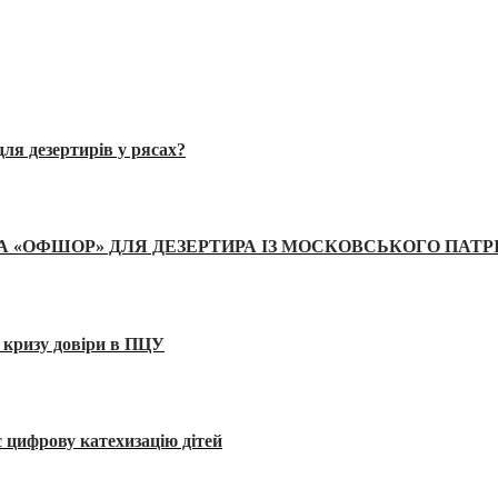
ля дезертирів у рясах?
А «ОФШОР» ДЛЯ ДЕЗЕРТИРА ІЗ МОСКОВСЬКОГО ПАТР
 кризу довіри в ПЦУ
 цифрову катехизацію дітей