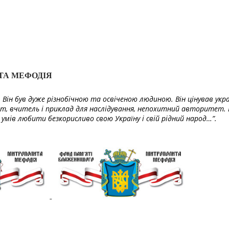
ТА МЕФОДІЯ
Він був дуже різнобічною та освіченою людиною. Він цінував укра
т, вчитель і приклад для наслідування, непохитний авторитет. 
умів любити безкорисливо свою Україну і свій рідний народ…”.