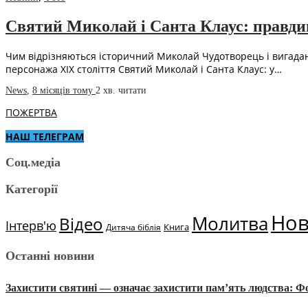
Святий Миколай і Санта Клаус: правдива
Чим відрізняються історичний Миколай Чудотворець і вигадани
персонажа XIX століття Святий Миколай і Санта Клаус: у…
News
,
8 місяців тому
2 хв.
читати
ПОЖЕРТВА
НАШ ТЕЛЕГРАМ
Соц.медіа
Категорії
Но
Молитва
Відео
Інтерв'ю
Книга
Дитяча біблія
Останні новини
Захистити святині — означає захистити пам’ять людства: 