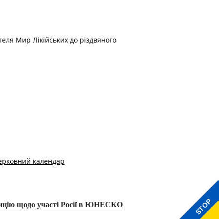
теля Мир Лікійських до різдвяного
ерковний календар
STOP
тицію щодо участі Росії в ЮНЕСКО