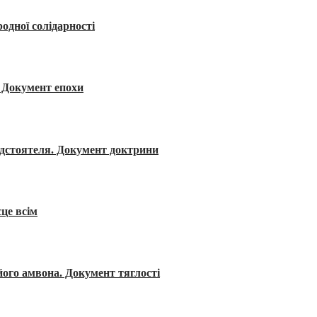
одної солідарності
я. Документ епохи
редстоятеля. Документ доктрини
сце всім
його амвона. Документ тяглості