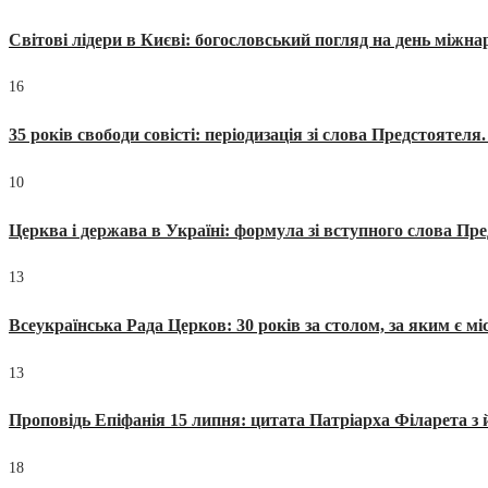
Світові лідери в Києві: богословський погляд на день міжнар
16
35 років свободи совісті: періодизація зі слова Предстоятел
10
Церква і держава в Україні: формула зі вступного слова П
13
Всеукраїнська Рада Церков: 30 років за столом, за яким є мі
13
Проповідь Епіфанія 15 липня: цитата Патріарха Філарета з 
18