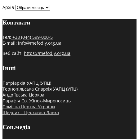
Архів
Контакти
Тел:
+38 (044) 599-000-5
E-mail:
info@mefodiy.org.ua
Веб-сайт:
https://mefodiy.org.ua
Інші
Патріархія УАПЦ (УПЦ)
Тернопільська Єпархія УАПЦ (УПЦ)
Андріївська Церква
Парафія Св. Жінок-Мироносиць
Помісна Церква України
Щедрик – Церковна Лавка
Соц.медіа