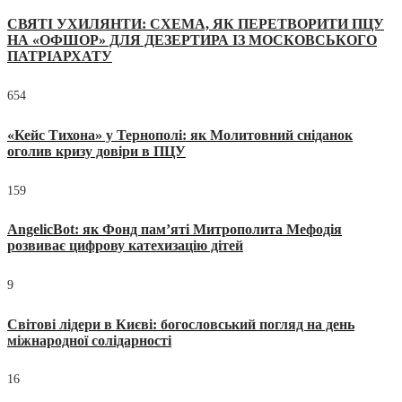
СВЯТІ УХИЛЯНТИ: СХЕМА, ЯК ПЕРЕТВОРИТИ ПЦУ
НА «ОФШОР» ДЛЯ ДЕЗЕРТИРА ІЗ МОСКОВСЬКОГО
ПАТРІАРХАТУ
654
«Кейс Тихона» у Тернополі: як Молитовний сніданок
оголив кризу довіри в ПЦУ
159
AngelicBot: як Фонд пам’яті Митрополита Мефодія
розвиває цифрову катехизацію дітей
9
Світові лідери в Києві: богословський погляд на день
міжнародної солідарності
16