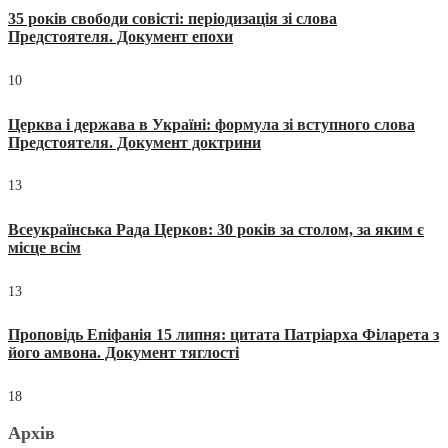
35 років свободи совісті: періодизація зі слова
Предстоятеля. Документ епохи
10
Церква і держава в Україні: формула зі вступного слова
Предстоятеля. Документ доктрини
13
Всеукраїнська Рада Церков: 30 років за столом, за яким є
місце всім
13
Проповідь Епіфанія 15 липня: цитата Патріарха Філарета з
його амвона. Документ тяглості
18
Архів