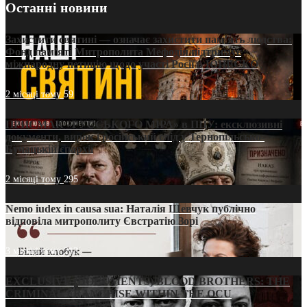
Останні новини
Захистити святині — означає захистити пам’ять людства:
Фонд пам’яті Митрополита Мефодія підтримує
міжнародну петицію щодо участі Росії в ЮНЕСКО
2 місяці тому
59
ПРИСМАК «РУССЬКОГО МІРА» в ПЦУ: ексклюзивні
документи, вирок і російський слід у Тернопільсько-
Бучацькій єпархії
2 місяці тому
295
Nemo iudex in causa sua: Наталія Шевчук публічно
відповіла митрополиту Євстратію Зорі
3 місяці тому
213
EXCLUSIVE (DOCUMENTS)/BLOOD BROTHERS: THE
CRIMINAL FRANCHISE WITHIN THE OCU