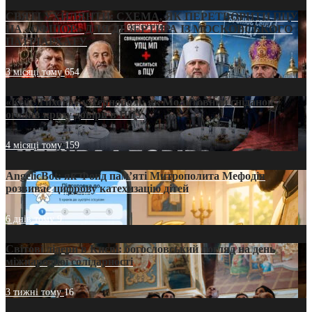
СВЯТІ УХИЛЯНТИ: СХЕМА, ЯК ПЕРЕТВОРИТИ ПЦУ
НА «ОФШОР» ДЛЯ ДЕЗЕРТИРА ІЗ МОСКОВСЬКОГО
ПАТРІАРХАТУ
3 місяці тому
654
«Кейс Тихона» у Тернополі: як Молитовний сніданок
оголив кризу довіри в ПЦУ
4 місяці тому
159
AngelicBot: як Фонд пам’яті Митрополита Мефодія
розвиває цифрову катехизацію дітей
6 днів тому
9
Світові лідери в Києві: богословський погляд на день
міжнародної солідарності
3 тижні тому
16