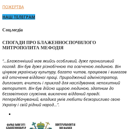
ПОЖЕРТВА
НАШ ТЕЛЕГРАМ
Соц.медіа
СПОГАДИ ПРО БЛАЖЕННОСПОЧИЛОГО
МИТРОПОЛИТА МЕФОДІЯ
“…Блаженніший мав якийсь особливий, дуже пронизливий
погляд. Він був дуже різнобічною та освіченою людиною. Він
цінував українську культуру, багато читав, працював і вимагав
від оточення відданої праці. Природжений адміністратор,
дипломат, вчитель і приклад для наслідування, непохитний
авторитет. Він був дійсно щирою людиною, здатним до
беззавітного служіння, виключно відданий правді.
Непередбачуваний, владика умів любити безкорисливо свою
Україну і свій рідний народ…”.