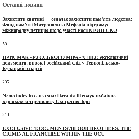
Останні новини
Захистити святині — означає захистити пам’ять людства:
Фонд пам’яті Митрополита Мефодія підтримує
міжнародну петицію щодо участі Росії в ЮНЕСКО
59
ПРИСМАК «РУССЬКОГО МІРА» в ПЦУ: ексклюзивні
документи, вирок і російський слід у Тернопільсько-
Бучацькій єпархії
295
Nemo iudex in causa sua: Наталія Шевчук публічно
відповіла митрополиту Євстратію Зорі
213
EXCLUSIVE (DOCUMENTS)/BLOOD BROTHERS: THE
CRIMINAL FRANCHISE WITHIN THE OCU