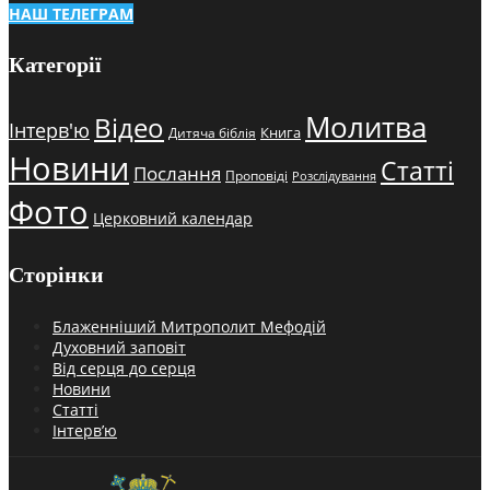
НАШ ТЕЛЕГРАМ
Категорії
Молитва
Відео
Інтерв'ю
Книга
Дитяча біблія
Новини
Статті
Послання
Проповіді
Розслідування
Фото
Церковний календар
Сторінки
Блаженніший Митрополит Мефодій
Духовний заповіт
Від серця до серця
Новини
Статті
Інтерв’ю