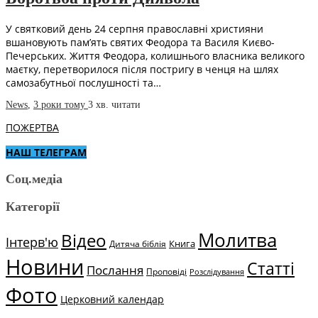
У святковий день 24 серпня православні християни
вшановують пам’ять святих Феодора та Василя Києво-
Печерських. Життя Феодора, колишнього власника великого
маєтку, перетворилося після постригу в ченця на шлях
самозабутньої послушності та…
News
,
3 роки тому
3 хв.
читати
ПОЖЕРТВА
НАШ ТЕЛЕГРАМ
Соц.медіа
Категорії
Молитва
Відео
Інтерв'ю
Книга
Дитяча біблія
Новини
Статті
Послання
Проповіді
Розслідування
Фото
Церковний календар