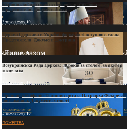
35 років свободи совісті: періодизація зі слова
Предстоятеля. Документ епохи
3 тижні тому
10
Церква і держава в Україні: формула зі вступного слова
Предстоятеля. Документ доктрини
3 тижні тому
13
Всеукраїнська Рада Церков: 30 років за столом, за яким є
місце всім
3 тижні тому
13
Проповідь Епіфанія 15 липня: цитата Патріарха Філарета з
його амвона. Документ тяглості
3 тижні тому
18
ПОЖЕРТВА