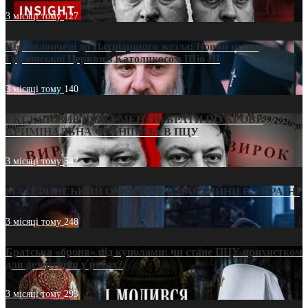
3 місяці тому
127
Від віолончелі до Патріаршого жезла: Новий шлях
Грузинської Церкви з Католикосом Шіо III
3 місяці тому
140
ЕКСКЛЮЗИВ (ДОКУМЕНТИ)/БРАТИ ПО КРОВІ:
КРИМІНАЛЬНА ФРАНШИЗА В ПЦУ
3 місяці тому
542
МАТЕРИНСЬКИЙ ОМОРФОР В ЧАС ВІЙНИ В УКРАЇНІ
3 місяці тому
248
Братська «броня» під куполами: чи стане ПЦУ прихистком
для дезертирів у рясах?
3 місяці тому
293