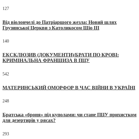
127
Від віолончелі до Патріаршого жезла: Новий шлях
Грузинської Церкви з Католикосом Шіо III
140
ЕКСКЛЮЗИВ (ДОКУМЕНТИ)/БРАТИ ПО КРОВІ:
КРИМІНАЛЬНА ФРАНШИЗА В ПЦУ
542
МАТЕРИНСЬКИЙ ОМОРФОР В ЧАС ВІЙНИ В УКРАЇНІ
248
Братська «броня» під куполами: чи стане ПЦУ прихистком
для дезертирів у рясах?
293