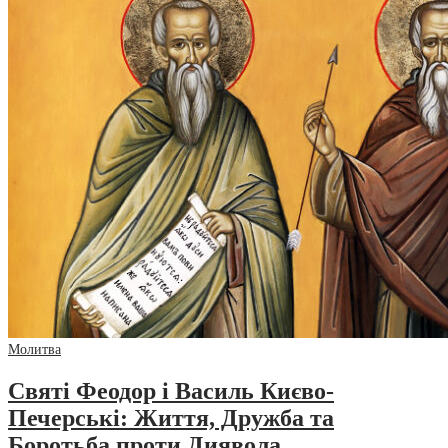
Молитва
Святі Феодор і Василь Києво-
Печерські: Життя, Дружба та
Боротьба проти Диявола