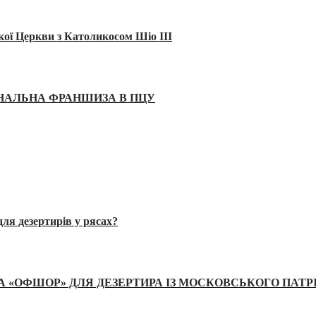
кої Церкви з Католикосом Шіо III
ІНАЛЬНА ФРАНШИЗА В ПЦУ
ля дезертирів у рясах?
А «ОФШОР» ДЛЯ ДЕЗЕРТИРА ІЗ МОСКОВСЬКОГО ПАТР