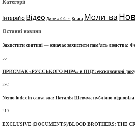
Категорії
Но
Молитва
Відео
Інтерв'ю
Книга
Дитяча біблія
Останні новини
Захистити святині — означає захистити пам’ять людства: 
56
ПРИСМАК «РУССЬКОГО МІРА» в ПЦУ: ексклюзивні документи
292
Nemo iudex in causa sua: Наталія Шевчук публічно відповіл
210
EXCLUSIVE (DOCUMENTS)/BLOOD BROTHERS: THE CR