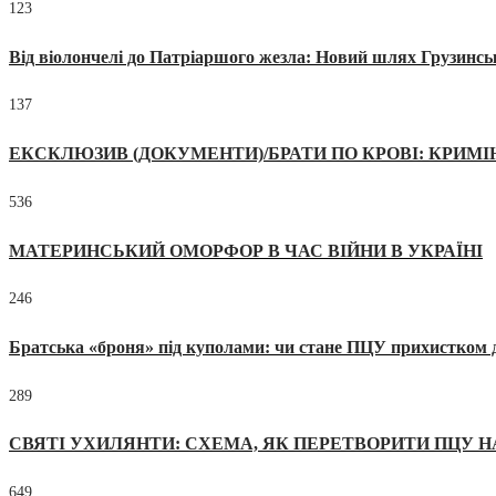
123
Від віолончелі до Патріаршого жезла: Новий шлях Грузинсь
137
ЕКСКЛЮЗИВ (ДОКУМЕНТИ)/БРАТИ ПО КРОВІ: КРИМ
536
МАТЕРИНСЬКИЙ ОМОРФОР В ЧАС ВІЙНИ В УКРАЇНІ
246
Братська «броня» під куполами: чи стане ПЦУ прихистком д
289
СВЯТІ УХИЛЯНТИ: СХЕМА, ЯК ПЕРЕТВОРИТИ ПЦУ Н
649