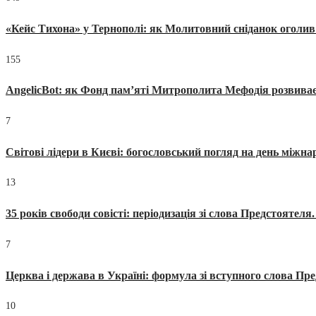
«Кейс Тихона» у Тернополі: як Молитовний сніданок оголив
155
AngelicBot: як Фонд пам’яті Митрополита Мефодія розвиває
7
Світові лідери в Києві: богословський погляд на день міжнар
13
35 років свободи совісті: періодизація зі слова Предстоятел
7
Церква і держава в Україні: формула зі вступного слова П
10