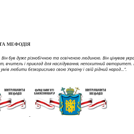
ТА МЕФОДІЯ
Він був дуже різнобічною та освіченою людиною. Він цінував укра
т, вчитель і приклад для наслідування, непохитний авторитет. 
умів любити безкорисливо свою Україну і свій рідний народ…”.