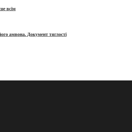
сце всім
його амвона. Документ тяглості