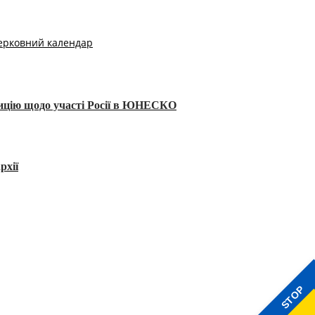
ерковний календар
тицію щодо участі Росії в ЮНЕСКО
рхії
STOP