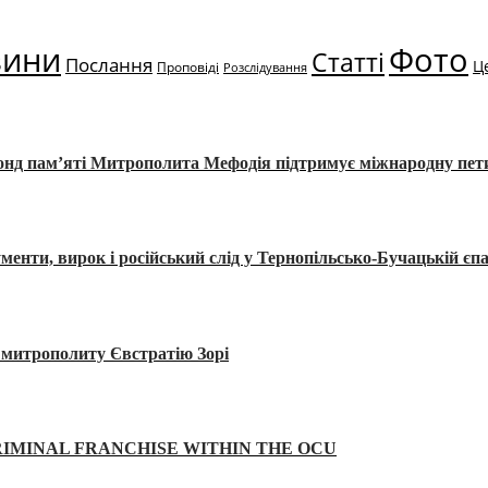
вини
Фото
Статті
Послання
Ц
Проповіді
Розслідування
Фонд пам’яті Митрополита Мефодія підтримує міжнародну пе
, вирок і російський слід у Тернопільсько-Бучацькій єпа
а митрополиту Євстратію Зорі
IMINAL FRANCHISE WITHIN THE OCU