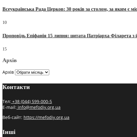
Всеукраїнська Рада Церков: 30 років за столом, за яким є мі
10
Проповідь Епіфанія 15 липня: цитата Патріарха Філарета з 
15
Архів
Архів
Контакти
Тел:
+38 (044) 599-000-5
E-mail:
info@mefodiy.org.ua
Веб-сайт:
https://mefodiy.org.ua
Інші