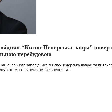
відник “Києво-Печерська лавра” поверт
ільною перебудовою
аціонального заповідника “Києво-Печерська лавра” та виявила
имогу УПЦ МП про негайне звільнення та…