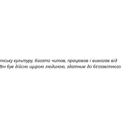
їнську культуру, багато читав, працював і вимагав від
Він був дійсно щирою людиною, здатним до беззавітного