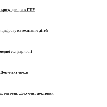
 кризу довіри в ПЦУ
 цифрову катехизацію дітей
одної солідарності
я. Документ епохи
редстоятеля. Документ доктрини