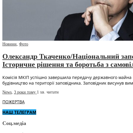
Новини
,
Фото
Олександр Ткаченко/Національний запо
Історичне рішення та боротьба з самов
Комісія МКІП успішно завершила передачу державного майна Н
будівництво на території заповідника. Заповідник висунув в
News
,
3 роки тому
1 хв.
читати
ПОЖЕРТВА
НАШ ТЕЛЕГРАМ
Соц.медіа