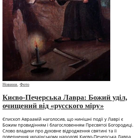
Новини
,
Фото
Києво-Печерська Лавра: Божий уділ,
очищений від «русского міру»
Єпископ Авраамій наголосив, що нинішні події у Лаврі є
Божим провидінням і благословенням Пресвятої Богородиці.
Слово владики про духовне відродження святині та її
повернення українському народові Києво-Печерська Лавра