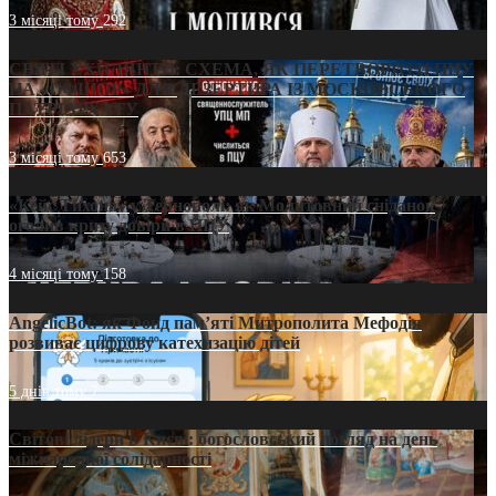
3 місяці тому
292
СВЯТІ УХИЛЯНТИ: СХЕМА, ЯК ПЕРЕТВОРИТИ ПЦУ
НА «ОФШОР» ДЛЯ ДЕЗЕРТИРА ІЗ МОСКОВСЬКОГО
ПАТРІАРХАТУ
3 місяці тому
653
«Кейс Тихона» у Тернополі: як Молитовний сніданок
оголив кризу довіри в ПЦУ
4 місяці тому
158
AngelicBot: як Фонд пам’яті Митрополита Мефодія
розвиває цифрову катехизацію дітей
5 днів тому
7
Світові лідери в Києві: богословський погляд на день
міжнародної солідарності