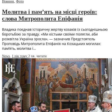
Новини
,
Фото
Молитва і пам’ять на місці героїв:
слова Митрополита Епіфанія
Владика поєднав історичну жертву козаків із сьогоднішньою
боротьбою за правду. «Ми кістьми своїми полягли, аби
розквітла Україна зросла», — зазначив Предстоятель
Проповідь Митрополита Епіфанія на Козацьких могилах:
пам’ять, молитва і…
News
,
1 рік тому
2 хв.
читати