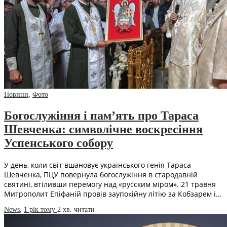
Новини
,
Фото
Богослужіння і пам’ять про Тараса
Шевченка: символічне воскресіння
Успенського собору
У день, коли світ вшановує українського генія Тараса
Шевченка, ПЦУ повернула богослужіння в стародавній
святині, втіливши перемогу над «русским міром». 21 травня
Митрополит Епіфаній провів заупокійну літію за Кобзарем і…
News
,
1 рік тому
2 хв.
читати