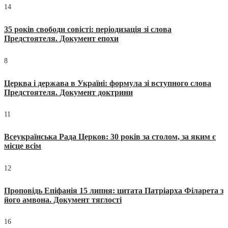
14
35 років свободи совісті: періодизація зі слова
Предстоятеля. Документ епохи
8
Церква і держава в Україні: формула зі вступного слова
Предстоятеля. Документ доктрини
11
Всеукраїнська Рада Церков: 30 років за столом, за яким є
місце всім
12
Проповідь Епіфанія 15 липня: цитата Патріарха Філарета з
його амвона. Документ тяглості
16