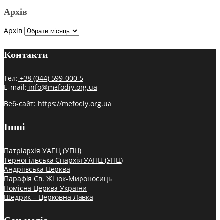
Архів
Архів
Контакти
Тел:
+38 (044) 599-000-5
E-mail:
info@mefodiy.org.ua
Веб-сайт:
https://mefodiy.org.ua
Інші
Патріархія УАПЦ (УПЦ)
Тернопільська Єпархія УАПЦ (УПЦ)
Андріївська Церква
Парафія Св. Жінок-Мироносиць
Помісна Церква України
Щедрик – Церковна Лавка