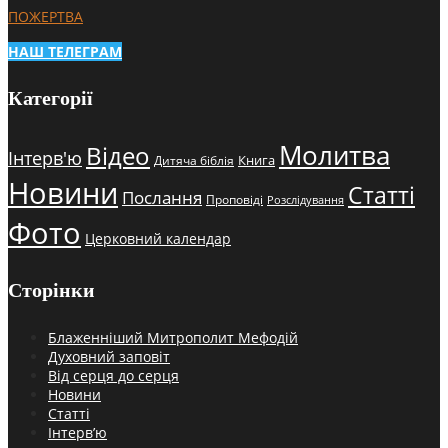
ПОЖЕРТВА
НАШ ТЕЛЕГРАМ
Категорії
Молитва
Відео
Інтерв'ю
Книга
Дитяча біблія
Новини
Статті
Послання
Проповіді
Розслідування
Фото
Церковний календар
Сторінки
Блаженніший Митрополит Мефодій
Духовний заповіт
Від серця до серця
Новини
Статті
Інтерв’ю