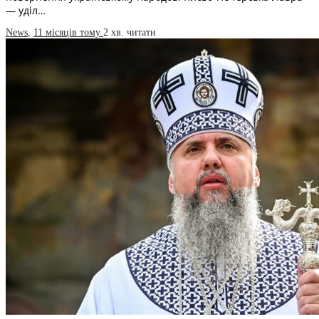
— уділ…
News
,
11 місяців тому
2 хв.
читати