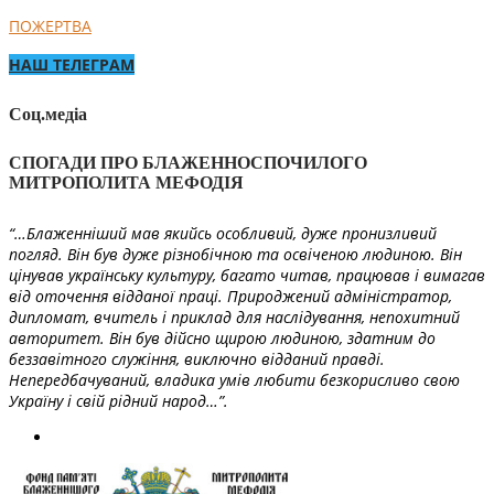
ПОЖЕРТВА
НАШ ТЕЛЕГРАМ
Соц.медіа
СПОГАДИ ПРО БЛАЖЕННОСПОЧИЛОГО
МИТРОПОЛИТА МЕФОДІЯ
“…Блаженніший мав якийсь особливий, дуже пронизливий
погляд. Він був дуже різнобічною та освіченою людиною. Він
цінував українську культуру, багато читав, працював і вимагав
від оточення відданої праці. Природжений адміністратор,
дипломат, вчитель і приклад для наслідування, непохитний
авторитет. Він був дійсно щирою людиною, здатним до
беззавітного служіння, виключно відданий правді.
Непередбачуваний, владика умів любити безкорисливо свою
Україну і свій рідний народ…”.