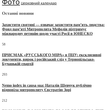
Фото
Церковний календар
Останні новини
Захистити святині — означає захистити пам’ять людства:
Фонд пам’яті Митрополита Мефодія підтримує
міжнародну петицію щодо участі Росії в ЮНЕСКО
58
ПРИСМАК «РУССЬКОГО МІРА» в ПЦУ: ексклюзивні
документи, вирок і російський слід у Тернопільсько-
Бучацькій єпархії
293
Nemo iudex in causa sua: Наталія Шевчук публічно
відповіла митрополиту Євстратію Зорі
212