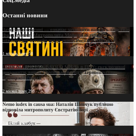
Соц.медіа
Останні новини
Захистити святині — означає захистити пам’ять людства:
Фонд пам’яті Митрополита Мефодія підтримує
міжнародну петицію щодо участі Росії в ЮНЕСКО
1 місяць тому
58
ПРИСМАК «РУССЬКОГО МІРА» в ПЦУ: ексклюзивні
документи, вирок і російський слід у Тернопільсько-
Бучацькій єпархії
2 місяці тому
293
Nemo iudex in causa sua: Наталія Шевчук публічно
відповіла митрополиту Євстратію Зорі
3 місяці тому
212