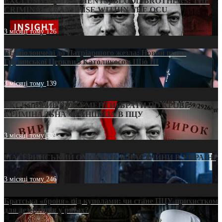
EXCLUSIVE (DOCUMENTS)/BLOOD BROTHERS: THE
CRIMINAL FRANCHISE WITHIN THE OCU
3 місяці тому
126
Від віолончелі до Патріаршого жезла: Новий шлях
Грузинської Церкви з Католикосом Шіо III
3 місяці тому
139
ЕКСКЛЮЗИВ (ДОКУМЕНТИ)/БРАТИ ПО КРОВІ:
КРИМІНАЛЬНА ФРАНШИЗА В ПЦУ
3 місяці тому
539
МАТЕРИНСЬКИЙ ОМОРФОР В ЧАС ВІЙНИ В УКРАЇНІ
3 місяці тому
246
Братська «броня» під куполами: чи стане ПЦУ прихистком
для дезертирів у рясах?