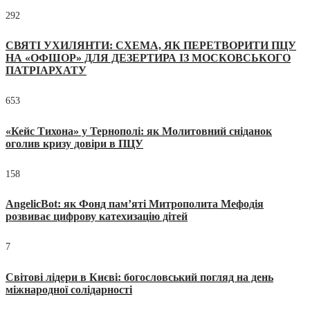
292
СВЯТІ УХИЛЯНТИ: СХЕМА, ЯК ПЕРЕТВОРИТИ ПЦУ
НА «ОФШОР» ДЛЯ ДЕЗЕРТИРА ІЗ МОСКОВСЬКОГО
ПАТРІАРХАТУ
653
«Кейс Тихона» у Тернополі: як Молитовний сніданок
оголив кризу довіри в ПЦУ
158
AngelicBot: як Фонд пам’яті Митрополита Мефодія
розвиває цифрову катехизацію дітей
7
Світові лідери в Києві: богословський погляд на день
міжнародної солідарності