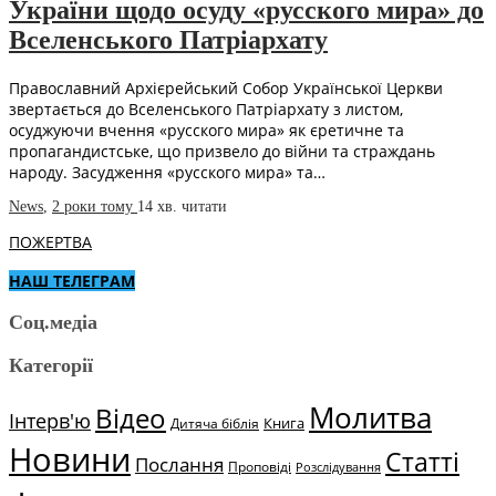
України щодо осуду «русского мира» до
Вселенського Патріархату
Православний Архієрейський Собор Української Церкви
звертається до Вселенського Патріархату з листом,
осуджуючи вчення «русского мира» як єретичне та
пропагандистське, що призвело до війни та страждань
народу. Засудження «русского мира» та…
News
,
2 роки тому
14 хв.
читати
ПОЖЕРТВА
НАШ ТЕЛЕГРАМ
Соц.медіа
Категорії
Молитва
Відео
Інтерв'ю
Книга
Дитяча біблія
Новини
Статті
Послання
Проповіді
Розслідування