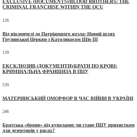
EXCLUSIVE (DOCUMENTS)/BLOOD BROTHERS: THE
CRIMINAL FRANCHISE WITHIN THE OCU
126
Від віолончелі до Патріаршого жезла: Новий шлях
Грузинської Церкви з Католикосом Шіо III
139
ЕКСКЛЮЗИВ (ДОКУМЕНТИ)/БРАТИ ПО КРОВІ:
КРИМІНАЛЬНА ФРАНШИЗА В ПЦУ
539
МАТЕРИНСЬКИЙ ОМОРФОР В ЧАС ВІЙНИ В УКРАЇНІ
246
Братська «броня» під куполами: чи стане ПЦУ прихистком
для дезертирів у рясах?