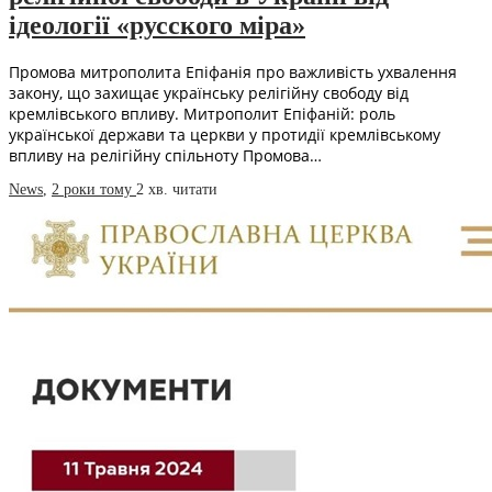
ідеології «русского міра»
Промова митрополита Епіфанія про важливість ухвалення
закону, що захищає українську релігійну свободу від
кремлівського впливу. Митрополит Епіфаній: роль
української держави та церкви у протидії кремлівському
впливу на релігійну спільноту Промова…
News
,
2 роки тому
2 хв.
читати