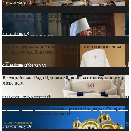
3 тижні тому
14
35 років свободи совісті: періодизація зі слова
Предстоятеля. Документ епохи
3 тижні тому
8
Церква і держава в Україні: формула зі вступного слова
Предстоятеля. Документ доктрини
3 тижні тому
11
Всеукраїнська Рада Церков: 30 років за столом, за яким є
місце всім
3 тижні тому
12
Проповідь Епіфанія 15 липня: цитата Патріарха Філарета з
його амвона. Документ тяглості
3 тижні тому
16