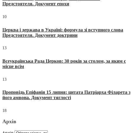
Предстоятеля. Документ епохи
10
Церква і держава в Україні: формула зі вступного слова
Предстоятеля. Документ доктрини
13
Всеукраїнська Рада Церков: 30 років за столом, за яким є
місце всім
13
Проповідь Епіфанія 15 липня: цитата Патріарха Філарета з
його амвона. Документ тяглості
18
Архів
Архів