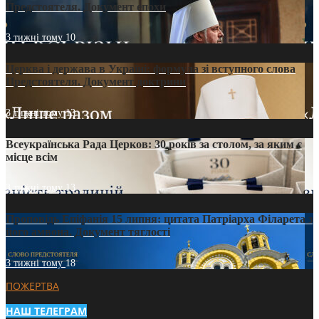
Предстоятеля. Документ епохи
3 тижні тому
10
Церква і держава в Україні: формула зі вступного слова
Предстоятеля. Документ доктрини
3 тижні тому
13
Всеукраїнська Рада Церков: 30 років за столом, за яким є
місце всім
3 тижні тому
13
Проповідь Епіфанія 15 липня: цитата Патріарха Філарета з
його амвона. Документ тяглості
3 тижні тому
18
ПОЖЕРТВА
НАШ ТЕЛЕГРАМ