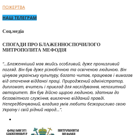
ПОЖЕРТВА
НАШ ТЕЛЕГРАМ
Соц.медіа
СПОГАДИ ПРО БЛАЖЕННОСПОЧИЛОГО
МИТРОПОЛИТА МЕФОДІЯ
“…Блаженніший мав якийсь особливий, дуже пронизливий
погляд. Він був дуже різнобічною та освіченою людиною. Він
цінував українську культуру, багато читав, працював і вимагав
від оточення відданої праці. Природжений адміністратор,
дипломат, вчитель і приклад для наслідування, непохитний
авторитет. Він був дійсно щирою людиною, здатним до
беззавітного служіння, виключно відданий правді.
Непередбачуваний, владика умів любити безкорисливо свою
Україну і свій рідний народ…”.