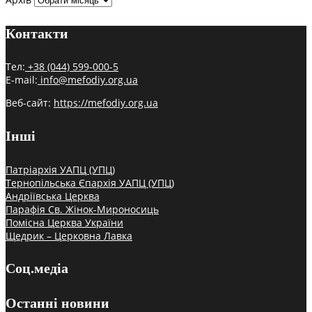
Контакти
Тел:
+38 (044) 599-000-5
E-mail:
info@mefodiy.org.ua
Веб-сайт:
https://mefodiy.org.ua
Інші
Патріархія УАПЦ (УПЦ)
Тернопільська Єпархія УАПЦ (УПЦ)
Андріївська Церква
Парафія Св. Жінок-Мироносиць
Помісна Церква України
Щедрик – Церковна Лавка
Соц.медіа
Останні новини