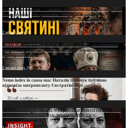
Захистити святині — означає захистити пам’ять людства:
Фонд пам’яті Митрополита Мефодія підтримує
міжнародну петицію щодо участі Росії в ЮНЕСКО
2 місяці тому
59
ПРИСМАК «РУССЬКОГО МІРА» в ПЦУ: ексклюзивні
документи, вирок і російський слід у Тернопільсько-
Бучацькій єпархії
2 місяці тому
295
Nemo iudex in causa sua: Наталія Шевчук публічно
відповіла митрополиту Євстратію Зорі
3 місяці тому
213
EXCLUSIVE (DOCUMENTS)/BLOOD BROTHERS: THE
CRIMINAL FRANCHISE WITHIN THE OCU
3 місяці тому
127