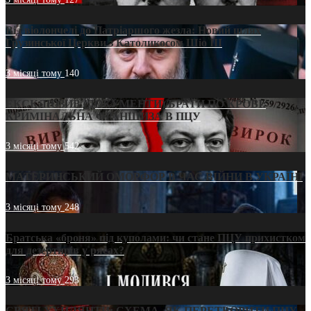
Від віолончелі до Патріаршого жезла: Новий шлях
Грузинської Церкви з Католикосом Шіо III
3 місяці тому
140
ЕКСКЛЮЗИВ (ДОКУМЕНТИ)/БРАТИ ПО КРОВІ:
КРИМІНАЛЬНА ФРАНШИЗА В ПЦУ
3 місяці тому
542
МАТЕРИНСЬКИЙ ОМОРФОР В ЧАС ВІЙНИ В УКРАЇНІ
3 місяці тому
248
Братська «броня» під куполами: чи стане ПЦУ прихистком
для дезертирів у рясах?
3 місяці тому
293
СВЯТІ УХИЛЯНТИ: СХЕМА, ЯК ПЕРЕТВОРИТИ ПЦУ