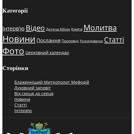
Категорії
Молитва
Відео
Інтерв'ю
Книга
Дитяча біблія
Новини
Статті
Послання
Проповіді
Розслідування
Фото
Церковний календар
Сторінки
Блаженніший Митрополит Мефодій
Духовний заповіт
Від серця до серця
Новини
Статті
Інтерв’ю