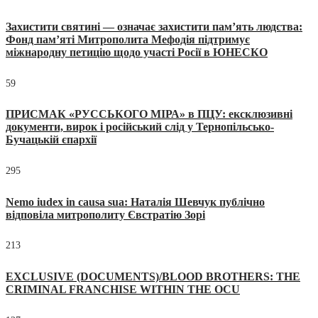
Захистити святині — означає захистити пам’ять людства:
Фонд пам’яті Митрополита Мефодія підтримує
міжнародну петицію щодо участі Росії в ЮНЕСКО
59
ПРИСМАК «РУССЬКОГО МІРА» в ПЦУ: ексклюзивні
документи, вирок і російський слід у Тернопільсько-
Бучацькій єпархії
295
Nemo iudex in causa sua: Наталія Шевчук публічно
відповіла митрополиту Євстратію Зорі
213
EXCLUSIVE (DOCUMENTS)/BLOOD BROTHERS: THE
CRIMINAL FRANCHISE WITHIN THE OCU