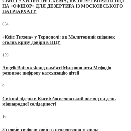
СВЯТІ УХИЛЯНТИ: СХЕМА, ЯК ПЕРЕТВОРИТИ ПЦУ
НА «ОФШОР» ДЛЯ ДЕЗЕРТИРА ІЗ МОСКОВСЬКОГО
ПАТРІАРХАТУ
654
«Кейс Тихона» у Тернополі: як Молитовний сніданок
оголив кризу довіри в ПЦУ
159
AngelicBot: як Фонд пам’яті Митрополита Мефодія
розвиває цифрову катехизацію дітей
9
Світові лідери в Києві: богословський погляд на день
міжнародної солідарності
16
35 років свободи совісті: періодизація зі слова