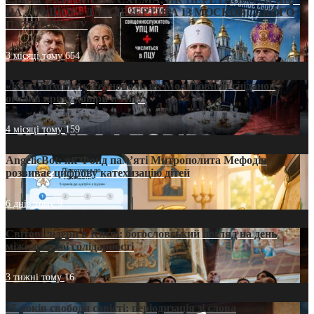
НА «ОФШОР» ДЛЯ ДЕЗЕРТИРА ІЗ МОСКОВСЬКОГО
ПАТРІАРХАТУ
3 місяці тому
654
«Кейс Тихона» у Тернополі: як Молитовний сніданок
оголив кризу довіри в ПЦУ
4 місяці тому
159
AngelicBot: як Фонд пам’яті Митрополита Мефодія
розвиває цифрову катехизацію дітей
6 днів тому
9
Світові лідери в Києві: богословський погляд на день
міжнародної солідарності
3 тижні тому
16
35 років свободи совісті: періодизація зі слова