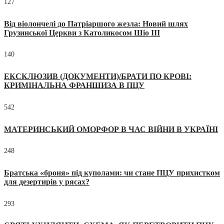
127
Від віолончелі до Патріаршого жезла: Новий шлях
Грузинської Церкви з Католикосом Шіо III
140
ЕКСКЛЮЗИВ (ДОКУМЕНТИ)/БРАТИ ПО КРОВІ:
КРИМІНАЛЬНА ФРАНШИЗА В ПЦУ
542
МАТЕРИНСЬКИЙ ОМОРФОР В ЧАС ВІЙНИ В УКРАЇНІ
248
Братська «броня» під куполами: чи стане ПЦУ прихистком
для дезертирів у рясах?
293