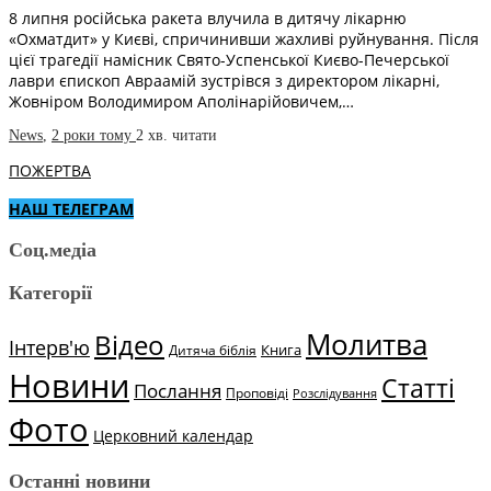
8 липня російська ракета влучила в дитячу лікарню
«Охматдит» у Києві, спричинивши жахливі руйнування. Після
цієї трагедії намісник Свято-Успенської Києво-Печерської
лаври єпископ Авраамій зустрівся з директором лікарні,
Жовніром Володимиром Аполінарійовичем,…
News
,
2 роки тому
2 хв.
читати
ПОЖЕРТВА
НАШ ТЕЛЕГРАМ
Соц.медіа
Категорії
Молитва
Відео
Інтерв'ю
Книга
Дитяча біблія
Новини
Статті
Послання
Проповіді
Розслідування
Фото
Церковний календар
Останні новини