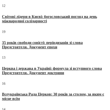
12
Світові лідери в Києві: богословський погляд на день
міжнародної солідарності
19
35 років свободи совісті: періодизація зі слова
Предстоятеля. Документ епохи
13
Церква і держава в Україні: формула зі вступного слова
Предстоятеля. Документ доктрини
16
Всеукраїнська Рада Церков: 30 років за столом, за яким є
місце всім
14