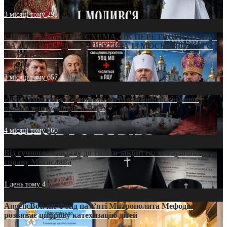
3 місяці тому
295
СВЯТІ УХИЛЯНТИ: СХЕМА, ЯК ПЕРЕТВОРИТИ ПЦУ
НА «ОФШОР» ДЛЯ ДЕЗЕРТИРА ІЗ МОСКОВСЬКОГО
ПАТРІАРХАТУ
3 місяці тому
657
«Кейс Тихона» у Тернополі: як Молитовний сніданок
оголив кризу довіри в ПЦУ
4 місяці тому
160
Від гучного скандалу до тихого закриття: хто зупинив
справу Мстислава
1 день тому
4
AngelicBot: як Фонд пам’яті Митрополита Мефодія
розвиває цифрову катехизацію дітей