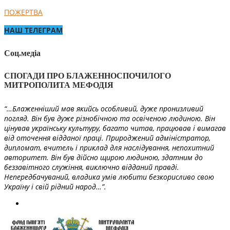
ПОЖЕРТВА
НАШ ТЕЛЕГРАМ
Соц.медіа
СПОГАДИ ПРО БЛАЖЕННОСПОЧИЛОГО
МИТРОПОЛИТА МЕФОДІЯ
“…Блаженніший мав якийсь особливий, дуже пронизливий
погляд. Він був дуже різнобічною та освіченою людиною. Він
цінував українську культуру, багато читав, працював і вимагав
від оточення відданої праці. Природжений адміністратор,
дипломат, вчитель і приклад для наслідування, непохитний
авторитет. Він був дійсно щирою людиною, здатним до
беззавітного служіння, виключно відданий правді.
Непередбачуваний, владика умів любити безкорисливо свою
Україну і свій рідний народ…”.