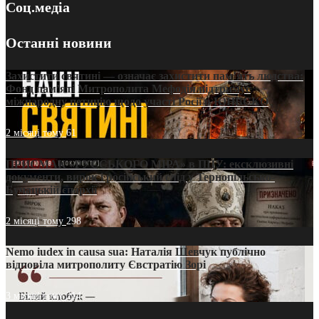
Соц.медіа
Останні новини
Захистити святині — означає захистити пам’ять людства:
Фонд пам’яті Митрополита Мефодія підтримує
міжнародну петицію щодо участі Росії в ЮНЕСКО
2 місяці тому
61
ПРИСМАК «РУССЬКОГО МІРА» в ПЦУ: ексклюзивні
документи, вирок і російський слід у Тернопільсько-
Бучацькій єпархії
2 місяці тому
298
Nemo iudex in causa sua: Наталія Шевчук публічно
відповіла митрополиту Євстратію Зорі
3 місяці тому
214