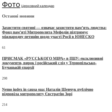
Фото
Церковний календар
Останні новини
Захистити святині — означає захистити пам’ять людства:
Фонд пам’яті Митрополита Мефодія підтримує
міжнародну петицію щодо участі Росії в ЮНЕСКО
61
ПРИСМАК «РУССЬКОГО МІРА» в ПЦУ: ексклюзивні
документи, вирок і російський слід у Тернопільсько-
Бучацькій єпархії
298
Nemo iudex in causa sua: Наталія Шевчук публічно
відповіла митрополиту Євстратію Зорі
214