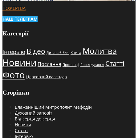
ПОЖЕРТВА
НАШ ТЕЛЕГРАМ
Категорії
Молитва
Відео
Інтерв'ю
Книга
Дитяча біблія
Новини
Статті
Послання
Проповіді
Розслідування
Фото
Церковний календар
Сторінки
Блаженніший Митрополит Мефодій
Духовний заповіт
Від серця до серця
Новини
Статті
Інтерв’ю