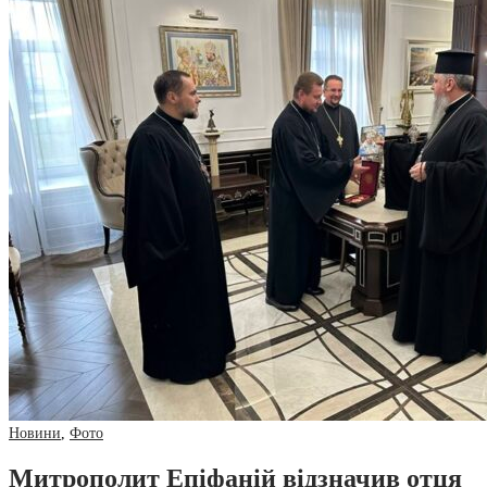
Новини
,
Фото
Митрополит Епіфаній відзначив отця