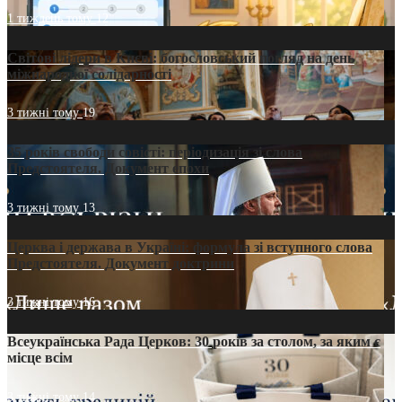
1 тиждень тому
12
Світові лідери в Києві: богословський погляд на день
міжнародної солідарності
3 тижні тому
19
35 років свободи совісті: періодизація зі слова
Предстоятеля. Документ епохи
3 тижні тому
13
Церква і держава в Україні: формула зі вступного слова
Предстоятеля. Документ доктрини
3 тижні тому
16
Всеукраїнська Рада Церков: 30 років за столом, за яким є
місце всім
3 тижні тому
14