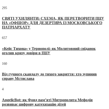
295
СВЯТІ УХИЛЯНТИ: СХЕМА, ЯК ПЕРЕТВОРИТИ ПЦУ
НА «ОФШОР» ДЛЯ ДЕЗЕРТИРА ІЗ МОСКОВСЬКОГО
ПАТРІАРХАТУ
657
«Кейс Тихона» у Тернополі: як Молитовний сніданок
оголив кризу довіри в ПЦУ
160
Від гучного скандалу до тихого закриття: хто зупинив
справу Мстислава
4
AngelicBot: як Фонд пам’яті Митрополита Мефодія
розвиває цифрову катехизацію дітей