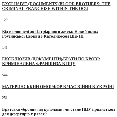
EXCLUSIVE (DOCUMENTS)/BLOOD BROTHERS: THE
CRIMINAL FRANCHISE WITHIN THE OCU
129
Від віолончелі до Патріаршого жезла: Новий шлях
Грузинської Церкви з Католикосом Шіо III
141
ЕКСКЛЮЗИВ (ДОКУМЕНТИ)/БРАТИ ПО КРОВІ:
КРИМІНАЛЬНА ФРАНШИЗА В ПЦУ
544
МАТЕРИНСЬКИЙ ОМОРФОР В ЧАС ВІЙНИ В УКРАЇНІ
251
Братська «броня» під куполами: чи стане ПЦУ прихистком
для дезертирів у рясах?