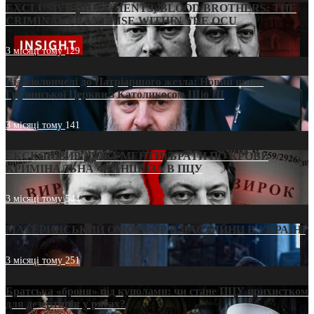
EXCLUSIVE (DOCUMENTS)/BLOOD BROTHERS: THE
CRIMINAL FRANCHISE WITHIN THE OCU
3 місяці тому
129
Від віолончелі до Патріаршого жезла: Новий шлях
Грузинської Церкви з Католикосом Шіо III
3 місяці тому
141
ЕКСКЛЮЗИВ (ДОКУМЕНТИ)/БРАТИ ПО КРОВІ:
КРИМІНАЛЬНА ФРАНШИЗА В ПЦУ
3 місяці тому
544
МАТЕРИНСЬКИЙ ОМОРФОР В ЧАС ВІЙНИ В УКРАЇНІ
3 місяці тому
251
Братська «броня» під куполами: чи стане ПЦУ прихистком
для дезертирів у рясах?