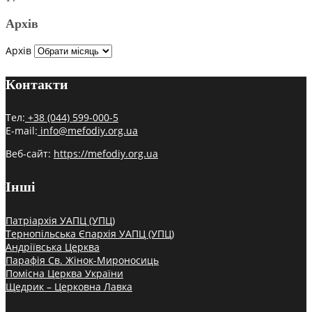
Архів
Архів
Контакти
Тел:
+38 (044) 599-000-5
E-mail:
info@mefodiy.org.ua
Веб-сайт:
https://mefodiy.org.ua
Інші
Патріархія УАПЦ (УПЦ)
Тернопільська Єпархія УАПЦ (УПЦ)
Андріївська Церква
Парафія Св. Жінок-Мироносиць
Помісна Церква України
Щедрик – Церковна Лавка