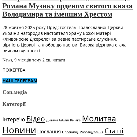
Романа Музику орденом святого князя
Володимира та іменним Хрестом
28 жовтня 2025 року Предстоятель Православної Церкви
України нагородив настоятеля храму Божої Матері
«Живоносне Джерело» за ревне пастирське служіння,
вірність Церкві та любов до пастви. Висока відзнака стала
виявом вдячності…
News
,
9 місяців тому
2 хв.
читати
ПОЖЕРТВА
НАШ ТЕЛЕГРАМ
Соц.медіа
Категорії
Молитва
Відео
Інтерв'ю
Книга
Дитяча біблія
Новини
Статті
Послання
Проповіді
Розслідування