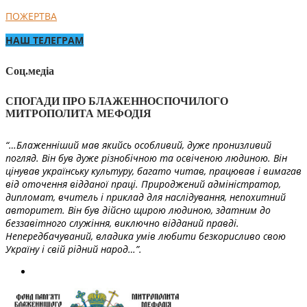
ПОЖЕРТВА
НАШ ТЕЛЕГРАМ
Соц.медіа
СПОГАДИ ПРО БЛАЖЕННОСПОЧИЛОГО
МИТРОПОЛИТА МЕФОДІЯ
“…Блаженніший мав якийсь особливий, дуже пронизливий
погляд. Він був дуже різнобічною та освіченою людиною. Він
цінував українську культуру, багато читав, працював і вимагав
від оточення відданої праці. Природжений адміністратор,
дипломат, вчитель і приклад для наслідування, непохитний
авторитет. Він був дійсно щирою людиною, здатним до
беззавітного служіння, виключно відданий правді.
Непередбачуваний, владика умів любити безкорисливо свою
Україну і свій рідний народ…”.