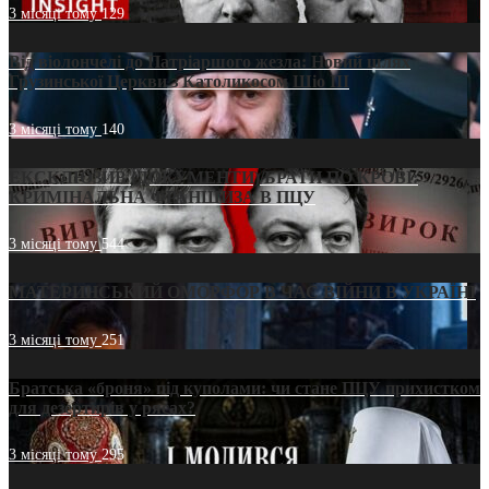
3 місяці тому
129
Від віолончелі до Патріаршого жезла: Новий шлях
Грузинської Церкви з Католикосом Шіо III
3 місяці тому
140
ЕКСКЛЮЗИВ (ДОКУМЕНТИ)/БРАТИ ПО КРОВІ:
КРИМІНАЛЬНА ФРАНШИЗА В ПЦУ
3 місяці тому
544
МАТЕРИНСЬКИЙ ОМОРФОР В ЧАС ВІЙНИ В УКРАЇНІ
3 місяці тому
251
Братська «броня» під куполами: чи стане ПЦУ прихистком
для дезертирів у рясах?
3 місяці тому
295