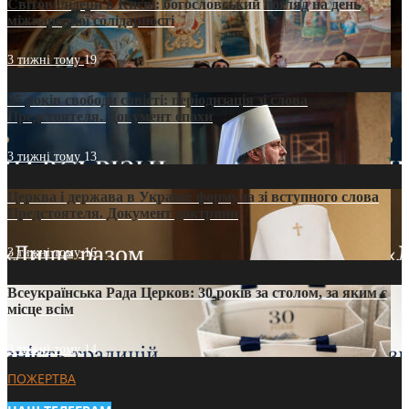
Світові лідери в Києві: богословський погляд на день
міжнародної солідарності
3 тижні тому
19
35 років свободи совісті: періодизація зі слова
Предстоятеля. Документ епохи
3 тижні тому
13
Церква і держава в Україні: формула зі вступного слова
Предстоятеля. Документ доктрини
3 тижні тому
16
Всеукраїнська Рада Церков: 30 років за столом, за яким є
місце всім
3 тижні тому
14
ПОЖЕРТВА