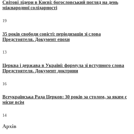
Світові лідери в Києві: богословський погляд на день
міжнародної солідарності
19
35 років свободи совісті: періодизація зі слова
Предстоятеля. Документ епохи
13
Церква і держава в Україні: формула зі вступного слова
Предстоятеля. Документ доктрини
16
Всеукраїнська Рада Церков: 30 років за столом, за яким є
місце всім
14
Архів