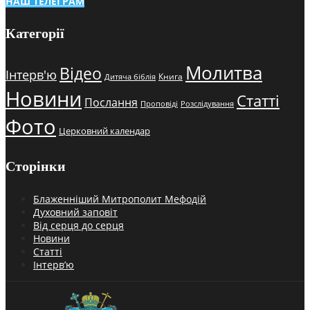
НАШ ТЕЛЕГРАМ
Категорії
Молитва
Відео
Інтерв'ю
Книга
Дитяча біблія
Новини
Статті
Послання
Проповіді
Розслідування
Фото
Церковний календар
Сторінки
Блаженніший Митрополит Мефодій
Духовний заповіт
Від серця до серця
Новини
Статті
Інтерв’ю