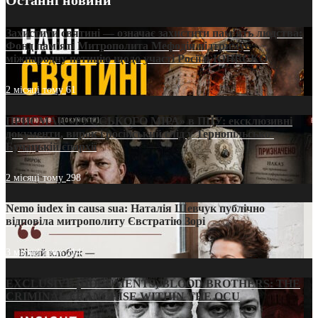
Захистити святині — означає захистити пам’ять людства:
Фонд пам’яті Митрополита Мефодія підтримує
міжнародну петицію щодо участі Росії в ЮНЕСКО
2 місяці тому
61
ПРИСМАК «РУССЬКОГО МІРА» в ПЦУ: ексклюзивні
документи, вирок і російський слід у Тернопільсько-
Бучацькій єпархії
2 місяці тому
298
Nemo iudex in causa sua: Наталія Шевчук публічно
відповіла митрополиту Євстратію Зорі
3 місяці тому
214
EXCLUSIVE (DOCUMENTS)/BLOOD BROTHERS: THE
CRIMINAL FRANCHISE WITHIN THE OCU