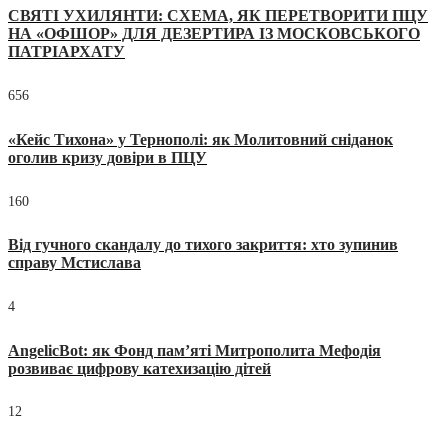
СВЯТІ УХИЛЯНТИ: СХЕМА, ЯК ПЕРЕТВОРИТИ ПЦУ
НА «ОФШОР» ДЛЯ ДЕЗЕРТИРА ІЗ МОСКОВСЬКОГО
ПАТРІАРХАТУ
656
«Кейс Тихона» у Тернополі: як Молитовний сніданок
оголив кризу довіри в ПЦУ
160
Від гучного скандалу до тихого закриття: хто зупинив
справу Мстислава
4
AngelicBot: як Фонд пам’яті Митрополита Мефодія
розвиває цифрову катехизацію дітей
12