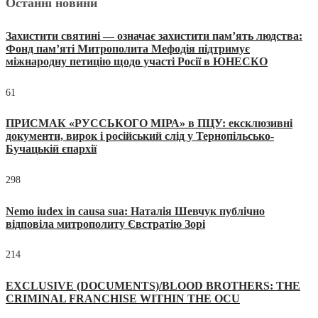
Останні новини
Захистити святині — означає захистити пам’ять людства:
Фонд пам’яті Митрополита Мефодія підтримує
міжнародну петицію щодо участі Росії в ЮНЕСКО
61
ПРИСМАК «РУССЬКОГО МІРА» в ПЦУ: ексклюзивні
документи, вирок і російський слід у Тернопільсько-
Бучацькій єпархії
298
Nemo iudex in causa sua: Наталія Шевчук публічно
відповіла митрополиту Євстратію Зорі
214
EXCLUSIVE (DOCUMENTS)/BLOOD BROTHERS: THE
CRIMINAL FRANCHISE WITHIN THE OCU