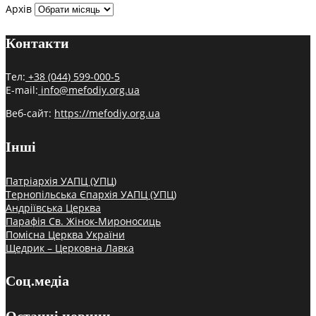
Архів
Контакти
Тел:
+38 (044) 599-000-5
E-mail:
info@mefodiy.org.ua
Веб-сайт:
https://mefodiy.org.ua
Інші
Патріархія УАПЦ (УПЦ)
Тернопільська Єпархія УАПЦ (УПЦ)
Андріївська Церква
Парафія Св. Жінок-Мироносиць
Помісна Церква України
Щедрик – Церковна Лавка
Соц.медіа
Останні новини