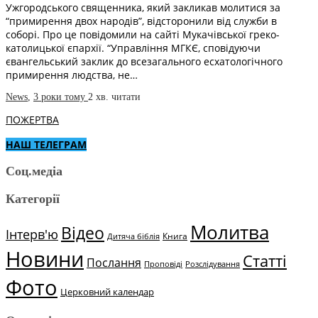
Ужгородського священника, який закликав молитися за
“примирення двох народів”, відсторонили від служби в
соборі. Про це повідомили на сайті Мукачівської греко-
католицької єпархії. “Управління МГКЄ, сповідуючи
євангельський заклик до всезагального есхатологічного
примирення людства, не…
News
,
3 роки тому
2 хв.
читати
ПОЖЕРТВА
НАШ ТЕЛЕГРАМ
Соц.медіа
Категорії
Молитва
Відео
Інтерв'ю
Книга
Дитяча біблія
Новини
Статті
Послання
Проповіді
Розслідування
Фото
Церковний календар