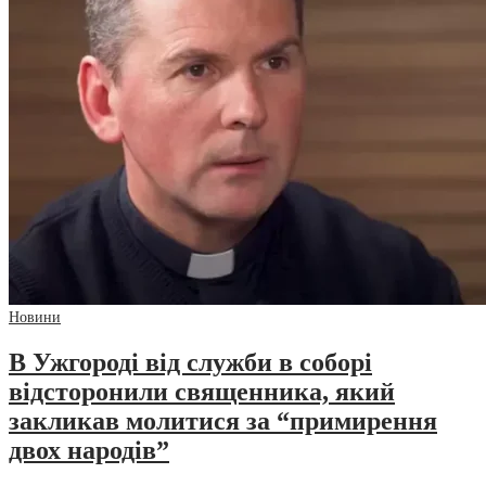
Новини
В Ужгороді від служби в соборі
відсторонили священника, який
закликав молитися за “примирення
двох народів”