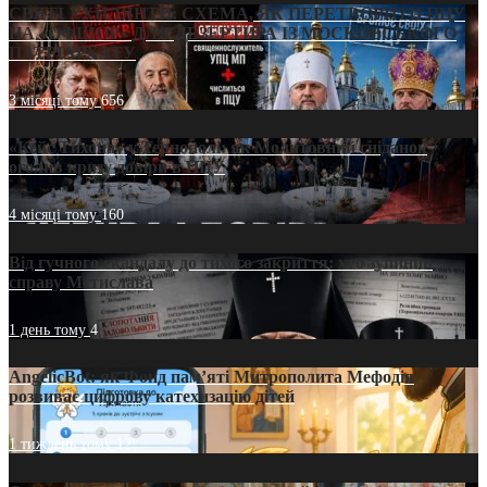
СВЯТІ УХИЛЯНТИ: СХЕМА, ЯК ПЕРЕТВОРИТИ ПЦУ
НА «ОФШОР» ДЛЯ ДЕЗЕРТИРА ІЗ МОСКОВСЬКОГО
ПАТРІАРХАТУ
3 місяці тому
656
«Кейс Тихона» у Тернополі: як Молитовний сніданок
оголив кризу довіри в ПЦУ
4 місяці тому
160
Від гучного скандалу до тихого закриття: хто зупинив
справу Мстислава
1 день тому
4
AngelicBot: як Фонд пам’яті Митрополита Мефодія
розвиває цифрову катехизацію дітей
1 тиждень тому
12