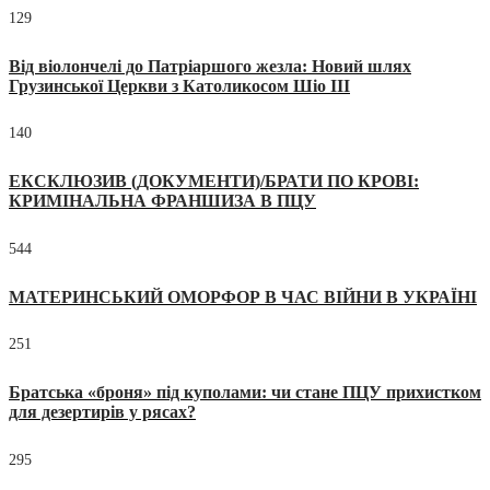
129
Від віолончелі до Патріаршого жезла: Новий шлях
Грузинської Церкви з Католикосом Шіо III
140
ЕКСКЛЮЗИВ (ДОКУМЕНТИ)/БРАТИ ПО КРОВІ:
КРИМІНАЛЬНА ФРАНШИЗА В ПЦУ
544
МАТЕРИНСЬКИЙ ОМОРФОР В ЧАС ВІЙНИ В УКРАЇНІ
251
Братська «броня» під куполами: чи стане ПЦУ прихистком
для дезертирів у рясах?
295