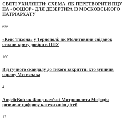
СВЯТІ УХИЛЯНТИ: СХЕМА, ЯК ПЕРЕТВОРИТИ ПЦУ
НА «ОФШОР» ДЛЯ ДЕЗЕРТИРА ІЗ МОСКОВСЬКОГО
ПАТРІАРХАТУ
656
«Кейс Тихона» у Тернополі: як Молитовний сніданок
оголив кризу довіри в ПЦУ
160
Від гучного скандалу до тихого закриття: хто зупинив
справу Мстислава
4
AngelicBot: як Фонд пам’яті Митрополита Мефодія
розвиває цифрову катехизацію дітей
12