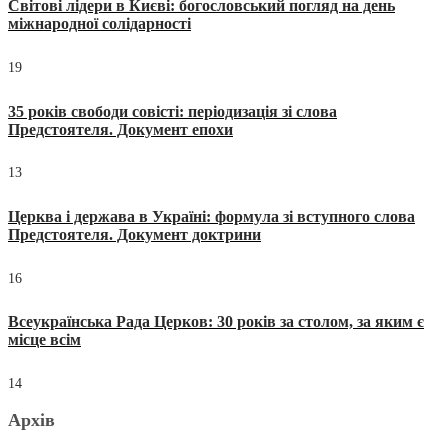
Світові лідери в Києві: богословський погляд на день
міжнародної солідарності
19
35 років свободи совісті: періодизація зі слова
Предстоятеля. Документ епохи
13
Церква і держава в Україні: формула зі вступного слова
Предстоятеля. Документ доктрини
16
Всеукраїнська Рада Церков: 30 років за столом, за яким є
місце всім
14
Архів