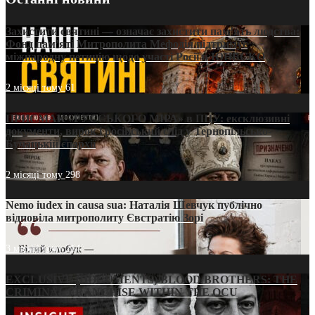
Захистити святині — означає захистити пам’ять людства:
Фонд пам’яті Митрополита Мефодія підтримує
міжнародну петицію щодо участі Росії в ЮНЕСКО
2 місяці тому
61
ПРИСМАК «РУССЬКОГО МІРА» в ПЦУ: ексклюзивні
документи, вирок і російський слід у Тернопільсько-
Бучацькій єпархії
2 місяці тому
298
Nemo iudex in causa sua: Наталія Шевчук публічно
відповіла митрополиту Євстратію Зорі
3 місяці тому
214
EXCLUSIVE (DOCUMENTS)/BLOOD BROTHERS: THE
CRIMINAL FRANCHISE WITHIN THE OCU