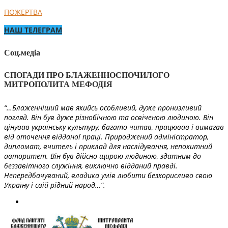
ПОЖЕРТВА
НАШ ТЕЛЕГРАМ
Соц.медіа
СПОГАДИ ПРО БЛАЖЕННОСПОЧИЛОГО
МИТРОПОЛИТА МЕФОДІЯ
“…Блаженніший мав якийсь особливий, дуже пронизливий
погляд. Він був дуже різнобічною та освіченою людиною. Він
цінував українську культуру, багато читав, працював і вимагав
від оточення відданої праці. Природжений адміністратор,
дипломат, вчитель і приклад для наслідування, непохитний
авторитет. Він був дійсно щирою людиною, здатним до
беззавітного служіння, виключно відданий правді.
Непередбачуваний, владика умів любити безкорисливо свою
Україну і свій рідний народ…”.