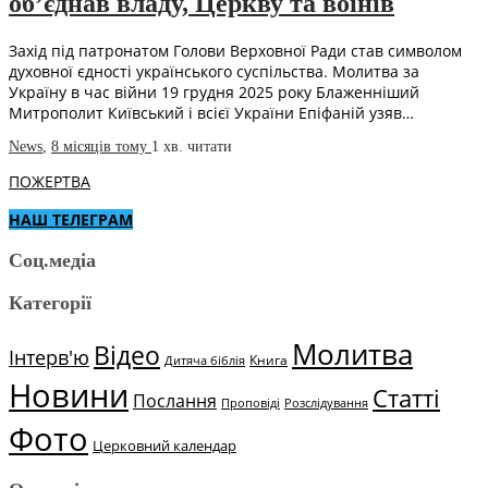
об’єднав владу, Церкву та воїнів
Захід під патронатом Голови Верховної Ради став символом
духовної єдності українського суспільства. Молитва за
Україну в час війни 19 грудня 2025 року Блаженніший
Митрополит Київський і всієї України Епіфаній узяв…
News
,
8 місяців тому
1 хв.
читати
ПОЖЕРТВА
НАШ ТЕЛЕГРАМ
Соц.медіа
Категорії
Молитва
Відео
Інтерв'ю
Книга
Дитяча біблія
Новини
Статті
Послання
Проповіді
Розслідування
Фото
Церковний календар