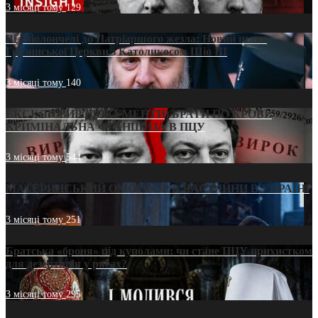
3 місяці тому
129
Від віолончелі до Патріаршого жезла: Новий шлях
Грузинської Церкви з Католикосом Шіо III
3 місяці тому
140
ЕКСКЛЮЗИВ (ДОКУМЕНТИ)/БРАТИ ПО КРОВІ:
КРИМІНАЛЬНА ФРАНШИЗА В ПЦУ
3 місяці тому
544
МАТЕРИНСЬКИЙ ОМОРФОР В ЧАС ВІЙНИ В УКРАЇНІ
3 місяці тому
251
Братська «броня» під куполами: чи стане ПЦУ прихистком
для дезертирів у рясах?
3 місяці тому
295