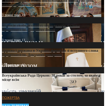
Світові лідери в Києві: богословський погляд на день
міжнародної солідарності
3 тижні тому
19
35 років свободи совісті: періодизація зі слова
Предстоятеля. Документ епохи
3 тижні тому
13
Церква і держава в Україні: формула зі вступного слова
Предстоятеля. Документ доктрини
3 тижні тому
16
Всеукраїнська Рада Церков: 30 років за столом, за яким є
місце всім
3 тижні тому
14
ПОЖЕРТВА
НАШ ТЕЛЕГРАМ