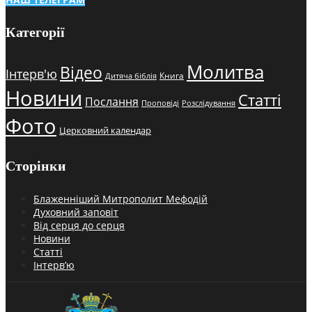
Категорії
Молитва
Відео
Інтерв'ю
Книга
Дитяча біблія
Новини
Статті
Послання
Проповіді
Розслідування
Фото
Церковний календар
Сторінки
Блаженніший Митрополит Мефодій
Духовний заповіт
Від серця до серця
Новини
Статті
Інтерв’ю