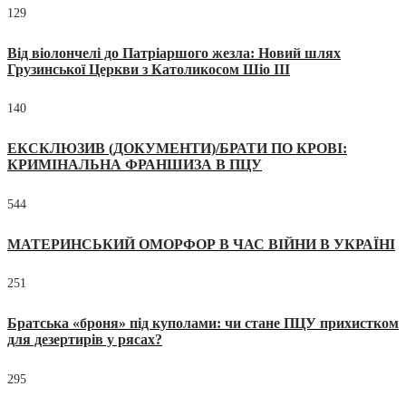
129
Від віолончелі до Патріаршого жезла: Новий шлях
Грузинської Церкви з Католикосом Шіо III
140
ЕКСКЛЮЗИВ (ДОКУМЕНТИ)/БРАТИ ПО КРОВІ:
КРИМІНАЛЬНА ФРАНШИЗА В ПЦУ
544
МАТЕРИНСЬКИЙ ОМОРФОР В ЧАС ВІЙНИ В УКРАЇНІ
251
Братська «броня» під куполами: чи стане ПЦУ прихистком
для дезертирів у рясах?
295