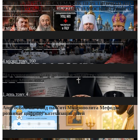
СВЯТІ УХИЛЯНТИ: СХЕМА, ЯК ПЕРЕТВОРИТИ ПЦУ
НА «ОФШОР» ДЛЯ ДЕЗЕРТИРА ІЗ МОСКОВСЬКОГО
ПАТРІАРХАТУ
3 місяці тому
656
«Кейс Тихона» у Тернополі: як Молитовний сніданок
оголив кризу довіри в ПЦУ
4 місяці тому
160
Від гучного скандалу до тихого закриття: хто зупинив
справу Мстислава
1 день тому
4
AngelicBot: як Фонд пам’яті Митрополита Мефодія
розвиває цифрову катехизацію дітей
1 тиждень тому
12