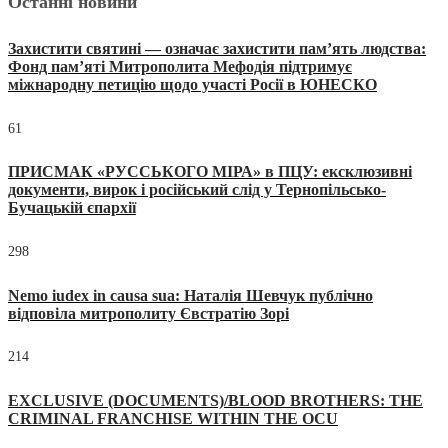
Останні новини
Захистити святині — означає захистити пам’ять людства:
Фонд пам’яті Митрополита Мефодія підтримує
міжнародну петицію щодо участі Росії в ЮНЕСКО
61
ПРИСМАК «РУССЬКОГО МІРА» в ПЦУ: ексклюзивні
документи, вирок і російський слід у Тернопільсько-
Бучацькій єпархії
298
Nemo iudex in causa sua: Наталія Шевчук публічно
відповіла митрополиту Євстратію Зорі
214
EXCLUSIVE (DOCUMENTS)/BLOOD BROTHERS: THE
CRIMINAL FRANCHISE WITHIN THE OCU