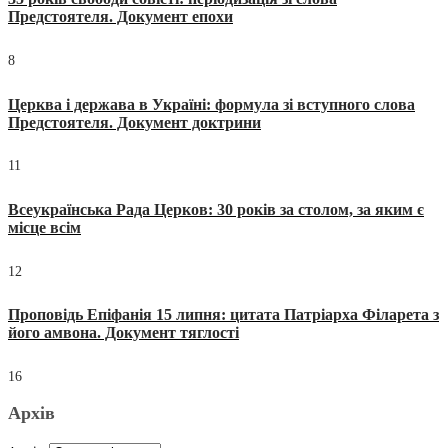
Предстоятеля. Документ епохи
8
Церква і держава в Україні: формула зі вступного слова
Предстоятеля. Документ доктрини
11
Всеукраїнська Рада Церков: 30 років за столом, за яким є
місце всім
12
Проповідь Епіфанія 15 липня: цитата Патріарха Філарета з
його амвона. Документ тяглості
16
Архів