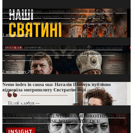
Захистити святині — означає захистити пам’ять людства:
Фонд пам’яті Митрополита Мефодія підтримує
міжнародну петицію щодо участі Росії в ЮНЕСКО
1 місяць тому
57
ПРИСМАК «РУССЬКОГО МІРА» в ПЦУ: ексклюзивні
документи, вирок і російський слід у Тернопільсько-
Бучацькій єпархії
2 місяці тому
293
Nemo iudex in causa sua: Наталія Шевчук публічно
відповіла митрополиту Євстратію Зорі
3 місяці тому
212
EXCLUSIVE (DOCUMENTS)/BLOOD BROTHERS: THE
CRIMINAL FRANCHISE WITHIN THE OCU