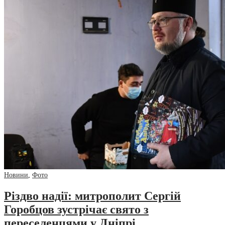
Новини
,
Фото
Різдво надії: митрополит Сергій
Горобцов зустрічає свято з
переселенцями у Дніпрі