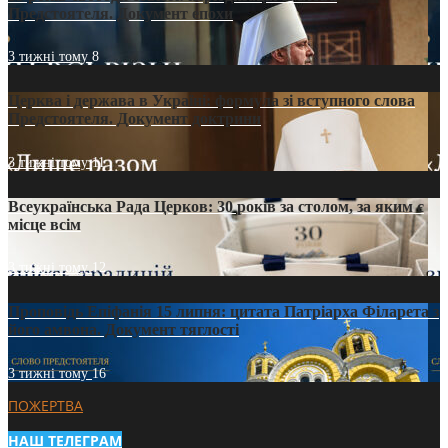
Предстоятеля. Документ епохи
3 тижні тому
8
Церква і держава в Україні: формула зі вступного слова
Предстоятеля. Документ доктрини
3 тижні тому
11
Всеукраїнська Рада Церков: 30 років за столом, за яким є
місце всім
3 тижні тому
12
Проповідь Епіфанія 15 липня: цитата Патріарха Філарета з
його амвона. Документ тяглості
3 тижні тому
16
ПОЖЕРТВА
НАШ ТЕЛЕГРАМ