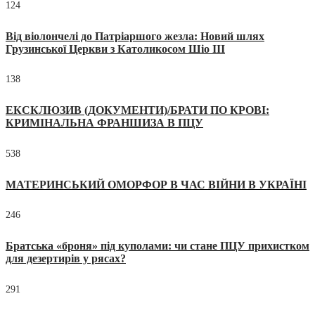
124
Від віолончелі до Патріаршого жезла: Новий шлях
Грузинської Церкви з Католикосом Шіо III
138
ЕКСКЛЮЗИВ (ДОКУМЕНТИ)/БРАТИ ПО КРОВІ:
КРИМІНАЛЬНА ФРАНШИЗА В ПЦУ
538
МАТЕРИНСЬКИЙ ОМОРФОР В ЧАС ВІЙНИ В УКРАЇНІ
246
Братська «броня» під куполами: чи стане ПЦУ прихистком
для дезертирів у рясах?
291