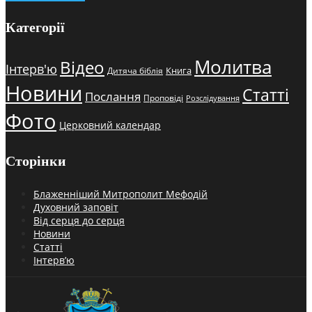
Категорії
Молитва
Відео
Інтерв'ю
Книга
Дитяча біблія
Новини
Статті
Послання
Проповіді
Розслідування
Фото
Церковний календар
Сторінки
Блаженніший Митрополит Мефодій
Духовний заповіт
Від серця до серця
Новини
Статті
Інтерв’ю