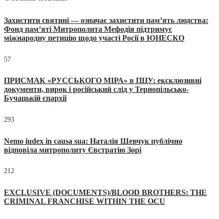
Захистити святині — означає захистити пам’ять людства:
Фонд пам’яті Митрополита Мефодія підтримує
міжнародну петицію щодо участі Росії в ЮНЕСКО
57
ПРИСМАК «РУССЬКОГО МІРА» в ПЦУ: ексклюзивні
документи, вирок і російський слід у Тернопільсько-
Бучацькій єпархії
293
Nemo iudex in causa sua: Наталія Шевчук публічно
відповіла митрополиту Євстратію Зорі
212
EXCLUSIVE (DOCUMENTS)/BLOOD BROTHERS: THE
CRIMINAL FRANCHISE WITHIN THE OCU