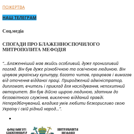
ПОЖЕРТВА
НАШ ТЕЛЕГРАМ
Соц.медіа
СПОГАДИ ПРО БЛАЖЕННОСПОЧИЛОГО
МИТРОПОЛИТА МЕФОДІЯ
“…Блаженніший мав якийсь особливий, дуже пронизливий
погляд. Він був дуже різнобічною та освіченою людиною. Він
цінував українську культуру, багато читав, працював і вимагав
від оточення відданої праці. Природжений адміністратор,
дипломат, вчитель і приклад для наслідування, непохитний
авторитет. Він був дійсно щирою людиною, здатним до
беззавітного служіння, виключно відданий правді.
Непередбачуваний, владика умів любити безкорисливо свою
Україну і свій рідний народ…”.