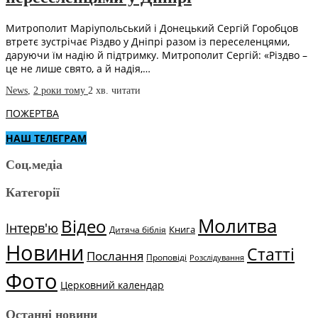
Митрополит Маріупольський і Донецький Сергій Горобцов
втретє зустрічає Різдво у Дніпрі разом із переселенцями,
даруючи їм надію й підтримку. Митрополит Сергій: «Різдво –
це не лише свято, а й надія,…
News
,
2 роки тому
2 хв.
читати
ПОЖЕРТВА
НАШ ТЕЛЕГРАМ
Соц.медіа
Категорії
Молитва
Відео
Інтерв'ю
Книга
Дитяча біблія
Новини
Статті
Послання
Проповіді
Розслідування
Фото
Церковний календар
Останні новини