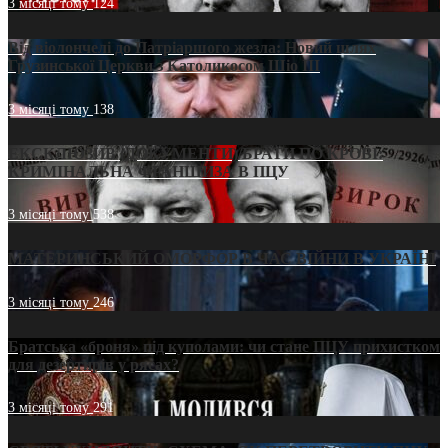
3 місяці тому
124
Від віолончелі до Патріаршого жезла: Новий шлях
Грузинської Церкви з Католикосом Шіо III
3 місяці тому
138
ЕКСКЛЮЗИВ (ДОКУМЕНТИ)/БРАТИ ПО КРОВІ:
КРИМІНАЛЬНА ФРАНШИЗА В ПЦУ
3 місяці тому
538
МАТЕРИНСЬКИЙ ОМОРФОР В ЧАС ВІЙНИ В УКРАЇНІ
3 місяці тому
246
Братська «броня» під куполами: чи стане ПЦУ прихистком
для дезертирів у рясах?
3 місяці тому
291