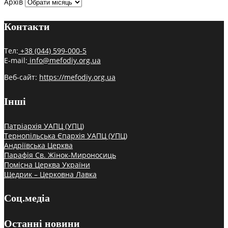
Архів
Контакти
Тел:
+38 (044) 599-000-5
E-mail:
info@mefodiy.org.ua
Веб-сайт:
https://mefodiy.org.ua
Інші
Патріархія УАПЦ (УПЦ)
Тернопільська Єпархія УАПЦ (УПЦ)
Андріївська Церква
Парафія Св. Жінок-Мироносиць
Помісна Церква України
Щедрик – Церковна Лавка
Соц.медіа
Останні новини