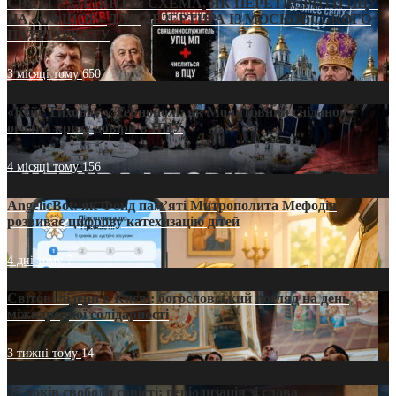
СВЯТІ УХИЛЯНТИ: СХЕМА, ЯК ПЕРЕТВОРИТИ ПЦУ
НА «ОФШОР» ДЛЯ ДЕЗЕРТИРА ІЗ МОСКОВСЬКОГО
ПАТРІАРХАТУ
3 місяці тому
650
«Кейс Тихона» у Тернополі: як Молитовний сніданок
оголив кризу довіри в ПЦУ
4 місяці тому
156
AngelicBot: як Фонд пам’яті Митрополита Мефодія
розвиває цифрову катехизацію дітей
4 дні тому
7
Світові лідери в Києві: богословський погляд на день
міжнародної солідарності
3 тижні тому
14
35 років свободи совісті: періодизація зі слова