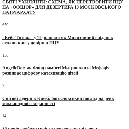
СВЯТІ УХИЛЯНТИ: СХЕМА, ЯК ПЕРЕТВОРИТИ ПЦУ
НА «ОФШОР» ДЛЯ ДЕЗЕРТИРА ІЗ МОСКОВСЬКОГО
ПАТРІАРХАТУ
650
«Кейс Тихона» у Тернополі: як Молитовний сніданок
оголив кризу довіри в ПЦУ
156
AngelicBot: як Фонд пам’яті Митрополита Мефодія
розвиває цифрову катехизацію дітей
7
Світові лідери в Києві: богословський погляд на день
міжнародної солідарності
14
35 років свободи совісті: періодизація зі слова