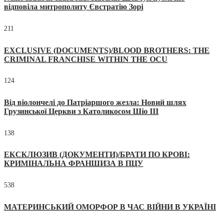
відповіла митрополиту Євстратію Зорі
211
EXCLUSIVE (DOCUMENTS)/BLOOD BROTHERS: THE
CRIMINAL FRANCHISE WITHIN THE OCU
124
Від віолончелі до Патріаршого жезла: Новий шлях
Грузинської Церкви з Католикосом Шіо III
138
ЕКСКЛЮЗИВ (ДОКУМЕНТИ)/БРАТИ ПО КРОВІ:
КРИМІНАЛЬНА ФРАНШИЗА В ПЦУ
538
МАТЕРИНСЬКИЙ ОМОРФОР В ЧАС ВІЙНИ В УКРАЇНІ