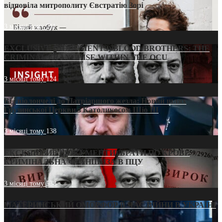
відповіла митрополиту Євстратію Зорі
3 місяці тому
211
EXCLUSIVE (DOCUMENTS)/BLOOD BROTHERS: THE
CRIMINAL FRANCHISE WITHIN THE OCU
3 місяці тому
124
Від віолончелі до Патріаршого жезла: Новий шлях
Грузинської Церкви з Католикосом Шіо III
3 місяці тому
138
ЕКСКЛЮЗИВ (ДОКУМЕНТИ)/БРАТИ ПО КРОВІ:
КРИМІНАЛЬНА ФРАНШИЗА В ПЦУ
3 місяці тому
538
МАТЕРИНСЬКИЙ ОМОРФОР В ЧАС ВІЙНИ В УКРАЇНІ