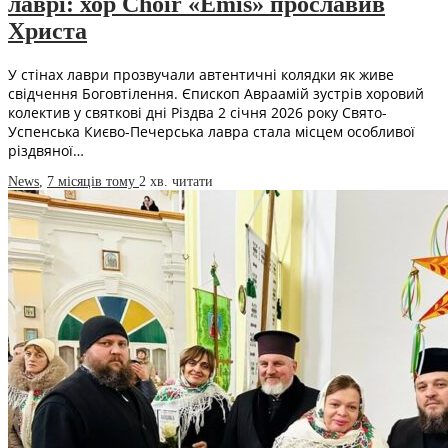
лаврі: хор Choir «Emis» прославив
Христа
У стінах лаври прозвучали автентичні колядки як живе
свідчення Боговтілення. Єпископ Авраамій зустрів хоровий
колектив у святкові дні Різдва 2 січня 2026 року Свято-
Успенська Києво-Печерська лавра стала місцем особливої
різдвяної…
News
,
7 місяців тому
2 хв.
читати