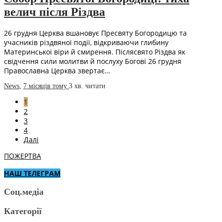
велич після Різдва
26 грудня Церква вшановує Пресвяту Богородицю та
учасників різдвяної події, відкриваючи глибину
Материнської віри й смирення. Післясвято Різдва як
свідчення сили молитви й послуху Богові 26 грудня
Православна Церква звертає…
News
,
7 місяців тому
3 хв.
читати
1
2
3
4
Далі
ПОЖЕРТВА
НАШ ТЕЛЕГРАМ
Соц.медіа
Категорії