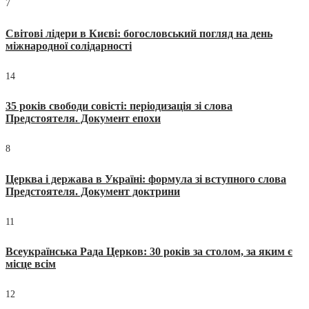
7
Світові лідери в Києві: богословський погляд на день
міжнародної солідарності
14
35 років свободи совісті: періодизація зі слова
Предстоятеля. Документ епохи
8
Церква і держава в Україні: формула зі вступного слова
Предстоятеля. Документ доктрини
11
Всеукраїнська Рада Церков: 30 років за столом, за яким є
місце всім
12