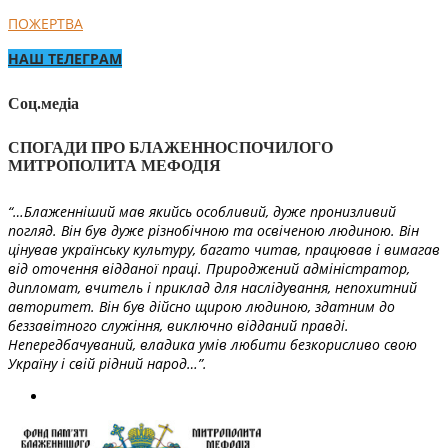
ПОЖЕРТВА
НАШ ТЕЛЕГРАМ
Соц.медіа
СПОГАДИ ПРО БЛАЖЕННОСПОЧИЛОГО
МИТРОПОЛИТА МЕФОДІЯ
“…Блаженніший мав якийсь особливий, дуже пронизливий
погляд. Він був дуже різнобічною та освіченою людиною. Він
цінував українську культуру, багато читав, працював і вимагав
від оточення відданої праці. Природжений адміністратор,
дипломат, вчитель і приклад для наслідування, непохитний
авторитет. Він був дійсно щирою людиною, здатним до
беззавітного служіння, виключно відданий правді.
Непередбачуваний, владика умів любити безкорисливо свою
Україну і свій рідний народ…”.