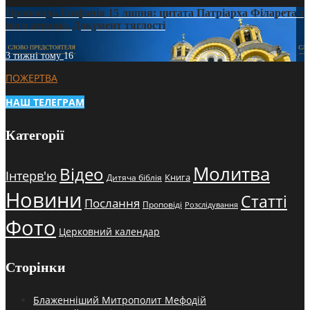
Проповідь Епіфанія 15 липня: цитата Патріарха Філарета з
його амвона. Документ тяглості
3 тижні тому
16
ПОЖЕРТВА
НАШ ТЕЛЕГРАМ
Категорії
Молитва
Відео
Інтерв'ю
Книга
Дитяча біблія
Новини
Статті
Послання
Проповіді
Розслідування
Фото
Церковний календар
Сторінки
Блаженніший Митрополит Мефодій