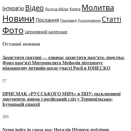
Молитва
Відео
Інтерв'ю
Книга
Дитяча біблія
Новини
Статті
Послання
Проповіді
Розслідування
Фото
Церковний календар
Останні новини
Захистити святині — означає захистити пам’ять людства:
Фонд пам’яті Митрополита Мефодія підтримує
міжнародну петицію щодо участі Росії в ЮНЕСКО
57
ПРИСМАК «РУССЬКОГО МІРА» в ПЦУ: ексклюзивні
документи, вирок і російський слід у Тернопільсько-
Бучацькій єпархії
293
Nemo iudex in causa sua: Наталія Шевчук публічно