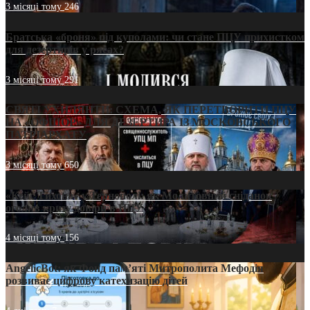
3 місяці тому
246
Братська «броня» під куполами: чи стане ПЦУ прихистком
для дезертирів у рясах?
3 місяці тому
291
СВЯТІ УХИЛЯНТИ: СХЕМА, ЯК ПЕРЕТВОРИТИ ПЦУ
НА «ОФШОР» ДЛЯ ДЕЗЕРТИРА ІЗ МОСКОВСЬКОГО
ПАТРІАРХАТУ
3 місяці тому
650
«Кейс Тихона» у Тернополі: як Молитовний сніданок
оголив кризу довіри в ПЦУ
4 місяці тому
156
AngelicBot: як Фонд пам’яті Митрополита Мефодія
розвиває цифрову катехизацію дітей