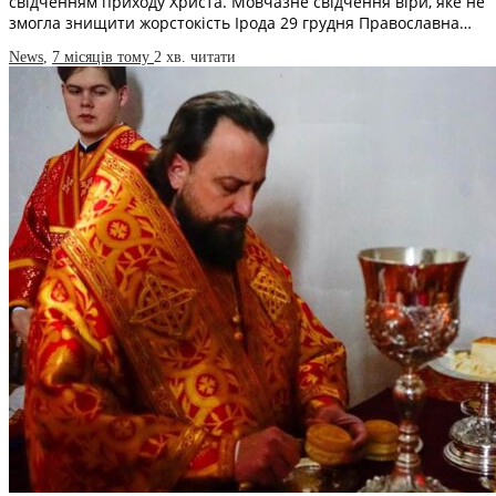
свідченням приходу Христа. Мовчазне свідчення віри, яке не
змогла знищити жорстокість Ірода 29 грудня Православна…
News
,
7 місяців тому
2 хв.
читати