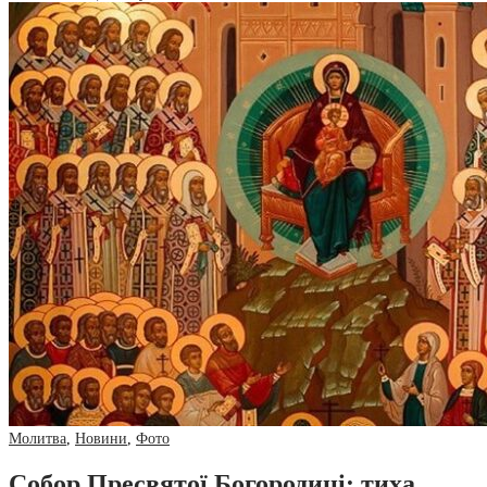
Молитва
,
Новини
,
Фото
Собор Пресвятої Богородиці: тиха