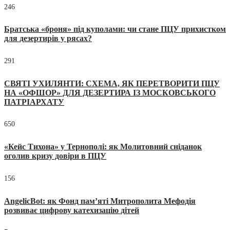
246
Братська «броня» під куполами: чи стане ПЦУ прихистком
для дезертирів у рясах?
291
СВЯТІ УХИЛЯНТИ: СХЕМА, ЯК ПЕРЕТВОРИТИ ПЦУ
НА «ОФШОР» ДЛЯ ДЕЗЕРТИРА ІЗ МОСКОВСЬКОГО
ПАТРІАРХАТУ
650
«Кейс Тихона» у Тернополі: як Молитовний сніданок
оголив кризу довіри в ПЦУ
156
AngelicBot: як Фонд пам’яті Митрополита Мефодія
розвиває цифрову катехизацію дітей