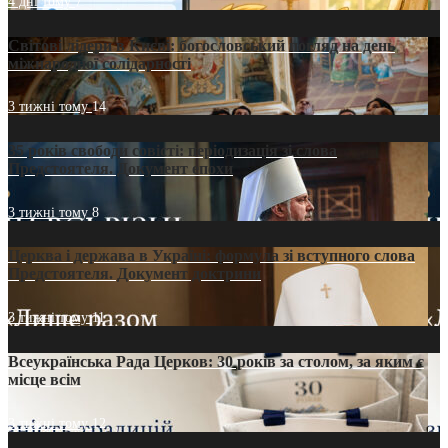
4 дні тому
7
Світові лідери в Києві: богословський погляд на день
міжнародної солідарності
3 тижні тому
14
35 років свободи совісті: періодизація зі слова
Предстоятеля. Документ епохи
3 тижні тому
8
Церква і держава в Україні: формула зі вступного слова
Предстоятеля. Документ доктрини
3 тижні тому
11
Всеукраїнська Рада Церков: 30 років за столом, за яким є
місце всім
3 тижні тому
12