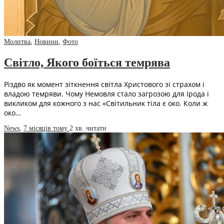
Молитва
,
Новини
,
Фото
Світло, Якого боїться темрява
Різдво як момент зіткнення світла Христового зі страхом і
владою темряви. Чому Немовля стало загрозою для Ірода і
викликом для кожного з нас «Світильник тіла є око. Коли ж
око…
News
,
7 місяців тому
2 хв.
читати