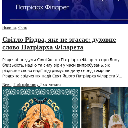
Новини
,
Фото
Світло Різдва, яке не згасає: духовне
слово Патріарха Філарета
Різдвяні роздуми Святійшого Патріарха Філарета про Божу
близькість, надію та силу віри у часи випробувань. Як
різдвяне слово надії підтримує людину серед темряви
Різдвяне свідчення надії Святійшого Патріарха Філарета У…
News
,
7 місяців тому
2 хв.
читати