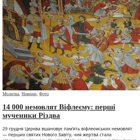
Молитва
,
Новини
,
Фото
14 000 немовлят Віфлеєму: перші
мученики Різдва
29 грудня Церква вшановує пам’ять віфлеємських немовлят
— перших святих Нового Завіту, чия жертва стала