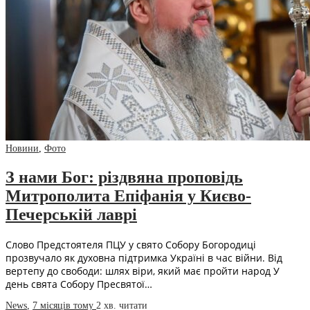
Новини
,
Фото
З нами Бог: різдвяна проповідь
Митрополита Епіфанія у Києво-
Печерській лаврі
Слово Предстоятеля ПЦУ у свято Собору Богородиці
прозвучало як духовна підтримка Україні в час війни. Від
вертепу до свободи: шлях віри, який має пройти народ У
день свята Собору Пресвятої…
News
,
7 місяців тому
2 хв.
читати