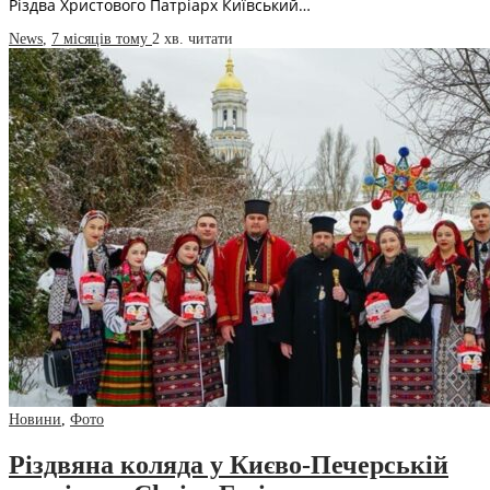
Різдва Христового Патріарх Київський…
News
,
7 місяців тому
2 хв.
читати
Новини
,
Фото
Різдвяна коляда у Києво-Печерській