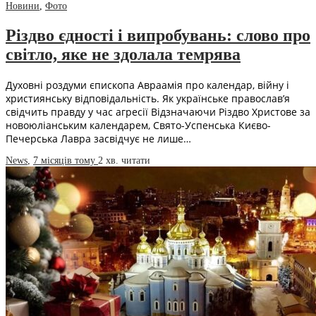
Новини
,
Фото
Різдво єдності і випробувань: слово про
світло, яке не здолала темрява
Духовні роздуми єпископа Авраамія про календар, війну і
християнську відповідальність. Як українське православ’я
свідчить правду у час агресії Відзначаючи Різдво Христове за
новоюліанським календарем, Свято-Успенська Києво-
Печерська Лавра засвідчує не лише…
News
,
7 місяців тому
2 хв.
читати