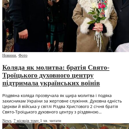
Новини
,
Фото
Коляда як молитва: братія Свято-
Троїцького духовного центру
підтримала українських воїнів
Різдвяна коляда прозвучала як щира молитва і подяка
захисникам України за жертовне служіння. Духовна єдність
Церкви й війська у світлі Різдва Христового 2 січня братія
Свято-Троїцького духовного центру з різдвяною…
News
,
7 місяців тому
1 хв.
читати