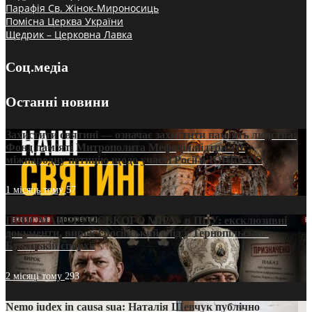
Парафія Св. Жінок-Мироносиць
Помісна Церква України
Щедрик – Церковна Лавка
Соц.медіа
Останні новини
Захистити святині — означає захистити пам’ять людства:
Фонд пам’яті Митрополита Мефодія підтримує
міжнародну петицію щодо участі Росії в ЮНЕСКО
1 місяць тому
57
ПРИСМАК «РУССЬКОГО МІРА» в ПЦУ: ексклюзивні
документи, вирок і російський слід у Тернопільсько-
Бучацькій єпархії
2 місяці тому
293
Nemo iudex in causa sua: Наталія Шевчук публічно