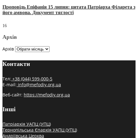
Проповідь Епіфанія 15 липня: цитата Патріарха Філарета з
його амвона. Документ тяглості
16
Архів
Архів
Контакти
Тел:
+38 (044) 599-000-5
E-mail:
info@mefodiy.org.ua
Веб-сайт:
https://mefodiy.org.ua
Інші
Патріархія УАПЦ (УПЦ)
Тернопільська Єпархія УАПЦ (УПЦ)
Андріївська Церква