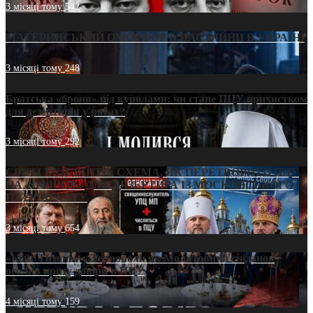
3 місяці тому
542
МАТЕРИНСЬКИЙ ОМОРФОР В ЧАС ВІЙНИ В УКРАЇНІ
3 місяці тому
248
Братська «броня» під куполами: чи стане ПЦУ прихистком
для дезертирів у рясах?
3 місяці тому
292
СВЯТІ УХИЛЯНТИ: СХЕМА, ЯК ПЕРЕТВОРИТИ ПЦУ
НА «ОФШОР» ДЛЯ ДЕЗЕРТИРА ІЗ МОСКОВСЬКОГО
ПАТРІАРХАТУ
3 місяці тому
654
«Кейс Тихона» у Тернополі: як Молитовний сніданок
оголив кризу довіри в ПЦУ
4 місяці тому
159