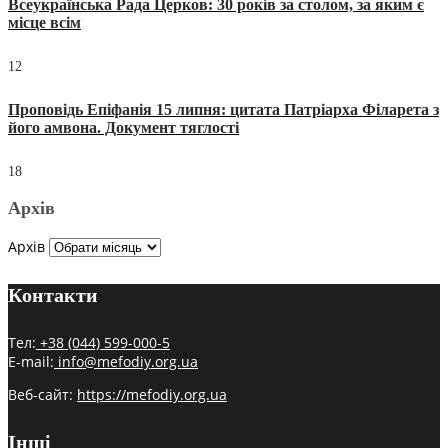
Всеукраїнська Рада Церков: 30 років за столом, за яким є
місце всім
12
Проповідь Епіфанія 15 липня: цитата Патріарха Філарета з
його амвона. Документ тяглості
18
Архів
Архів
Контакти
Тел:
+38 (044) 599-000-5
E-mail:
info@mefodiy.org.ua
Веб-сайт:
https://mefodiy.org.ua
Інші