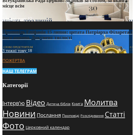
Всеукраїнська Рада Церков: 30 років за столом, за яким є
місце всім
3 тижні тому
12
Проповідь Епіфанія 15 липня: цитата Патріарха Філарета з
його амвона. Документ тяглості
3 тижні тому
18
ПОЖЕРТВА
НАШ ТЕЛЕГРАМ
Категорії
Молитва
Відео
Інтерв'ю
Книга
Дитяча біблія
Новини
Статті
Послання
Проповіді
Розслідування
Фото
Церковний календар