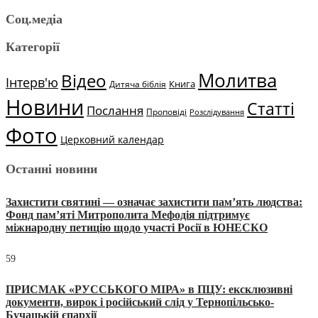
Соц.медіа
Категорії
Молитва
Відео
Інтерв'ю
Книга
Дитяча біблія
Новини
Статті
Послання
Проповіді
Розслідування
Фото
Церковний календар
Останні новини
Захистити святині — означає захистити пам’ять людства:
Фонд пам’яті Митрополита Мефодія підтримує
міжнародну петицію щодо участі Росії в ЮНЕСКО
59
ПРИСМАК «РУССЬКОГО МІРА» в ПЦУ: ексклюзивні
документи, вирок і російський слід у Тернопільсько-
Бучацькій єпархії