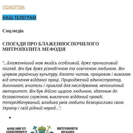
ПОЖЕРТВА
НАШ ТЕЛЕГРАМ
Соц.медіа
СПОГАДИ ПРО БЛАЖЕННОСПОЧИЛОГО
МИТРОПОЛИТА МЕФОДІЯ
“…Блаженніший мав якийсь особливий, дуже пронизливий
погляд. Він був дуже різнобічною та освіченою людиною. Він
цінував українську культуру, багато читав, працював і вимагав
від оточення відданої праці. Природжений адміністратор,
дипломат, вчитель і приклад для наслідування, непохитний
авторитет. Він був дійсно щирою людиною, здатним до
беззавітного служіння, виключно відданий правді.
Непередбачуваний, владика умів любити безкорисливо свою
Україну і свій рідний народ…”.