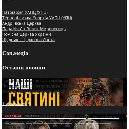
Патріархія УАПЦ (УПЦ)
Тернопільська Єпархія УАПЦ (УПЦ)
Андріївська Церква
Парафія Св. Жінок-Мироносиць
Помісна Церква України
Щедрик – Церковна Лавка
Соц.медіа
Останні новини
Захистити святині — означає захистити пам’ять людства:
Фонд пам’яті Митрополита Мефодія підтримує
міжнародну петицію щодо участі Росії в ЮНЕСКО
1 місяць тому
59
ПРИСМАК «РУССЬКОГО МІРА» в ПЦУ: ексклюзивні
документи, вирок і російський слід у Тернопільсько-
Бучацькій єпархії