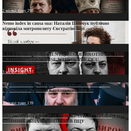
2 місяці тому
295
Nemo iudex in causa sua: Наталія Шевчук публічно
відповіла митрополиту Євстратію Зорі
3 місяці тому
213
EXCLUSIVE (DOCUMENTS)/BLOOD BROTHERS: THE
CRIMINAL FRANCHISE WITHIN THE OCU
3 місяці тому
127
Від віолончелі до Патріаршого жезла: Новий шлях
Грузинської Церкви з Католикосом Шіо III
3 місяці тому
139
ЕКСКЛЮЗИВ (ДОКУМЕНТИ)/БРАТИ ПО КРОВІ:
КРИМІНАЛЬНА ФРАНШИЗА В ПЦУ