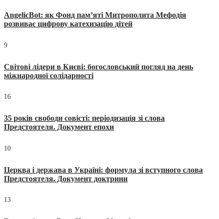
AngelicBot: як Фонд пам’яті Митрополита Мефодія
розвиває цифрову катехизацію дітей
9
Світові лідери в Києві: богословський погляд на день
міжнародної солідарності
16
35 років свободи совісті: періодизація зі слова
Предстоятеля. Документ епохи
10
Церква і держава в Україні: формула зі вступного слова
Предстоятеля. Документ доктрини
13