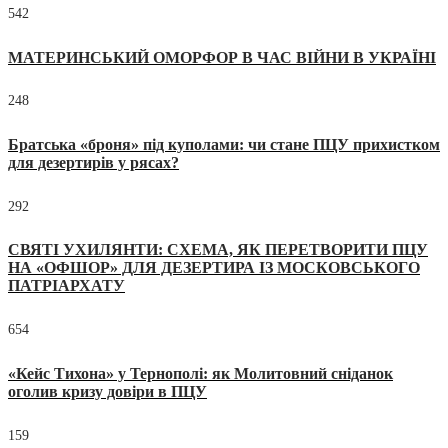
542
МАТЕРИНСЬКИЙ ОМОРФОР В ЧАС ВІЙНИ В УКРАЇНІ
248
Братська «броня» під куполами: чи стане ПЦУ прихистком
для дезертирів у рясах?
292
СВЯТІ УХИЛЯНТИ: СХЕМА, ЯК ПЕРЕТВОРИТИ ПЦУ
НА «ОФШОР» ДЛЯ ДЕЗЕРТИРА ІЗ МОСКОВСЬКОГО
ПАТРІАРХАТУ
654
«Кейс Тихона» у Тернополі: як Молитовний сніданок
оголив кризу довіри в ПЦУ
159