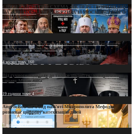
СВЯТІ УХИЛЯНТИ: СХЕМА, ЯК ПЕРЕТВОРИТИ ПЦУ
НА «ОФШОР» ДЛЯ ДЕЗЕРТИРА ІЗ МОСКОВСЬКОГО
ПАТРІАРХАТУ
3 місяці тому
655
«Кейс Тихона» у Тернополі: як Молитовний сніданок
оголив кризу довіри в ПЦУ
4 місяці тому
160
Від гучного скандалу до тихого закриття: хто зупинив
справу Мстислава
19 години тому
4
AngelicBot: як Фонд пам’яті Митрополита Мефодія
розвиває цифрову катехизацію дітей
7 днів тому
12