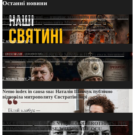
Останні новини
Захистити святині — означає захистити пам’ять людства:
Фонд пам’яті Митрополита Мефодія підтримує
міжнародну петицію щодо участі Росії в ЮНЕСКО
2 місяці тому
61
ПРИСМАК «РУССЬКОГО МІРА» в ПЦУ: ексклюзивні
документи, вирок і російський слід у Тернопільсько-
Бучацькій єпархії
2 місяці тому
298
Nemo iudex in causa sua: Наталія Шевчук публічно
відповіла митрополиту Євстратію Зорі
3 місяці тому
214
EXCLUSIVE (DOCUMENTS)/BLOOD BROTHERS: THE
CRIMINAL FRANCHISE WITHIN THE OCU