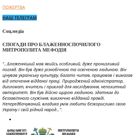
ПОЖЕРТВА
НАШ ТЕЛЕГРАМ
Соц.медіа
СПОГАДИ ПРО БЛАЖЕННОСПОЧИЛОГО
МИТРОПОЛИТА МЕФОДІЯ
“…Блаженніший мав якийсь особливий, дуже пронизливий
погляд. Він був дуже різнобічною та освіченою людиною. Він
цінував українську культуру, багато читав, працював і вимагав
від оточення відданої праці. Природжений адміністратор,
дипломат, вчитель і приклад для наслідування, непохитний
авторитет. Він був дійсно щирою людиною, здатним до
беззавітного служіння, виключно відданий правді.
Непередбачуваний, владика умів любити безкорисливо свою
Україну і свій рідний народ…”.