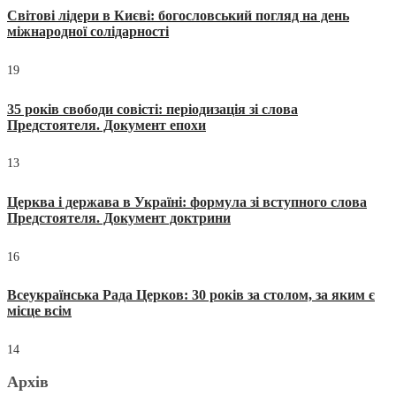
Світові лідери в Києві: богословський погляд на день
міжнародної солідарності
19
35 років свободи совісті: періодизація зі слова
Предстоятеля. Документ епохи
13
Церква і держава в Україні: формула зі вступного слова
Предстоятеля. Документ доктрини
16
Всеукраїнська Рада Церков: 30 років за столом, за яким є
місце всім
14
Архів