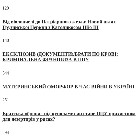
129
Від віолончелі до Патріаршого жезла: Новий шлях
Грузинської Церкви з Католикосом Шіо III
140
ЕКСКЛЮЗИВ (ДОКУМЕНТИ)/БРАТИ ПО КРОВІ:
КРИМІНАЛЬНА ФРАНШИЗА В ПЦУ
544
МАТЕРИНСЬКИЙ ОМОРФОР В ЧАС ВІЙНИ В УКРАЇНІ
251
Братська «броня» під куполами: чи стане ПЦУ прихистком
для дезертирів у рясах?
294