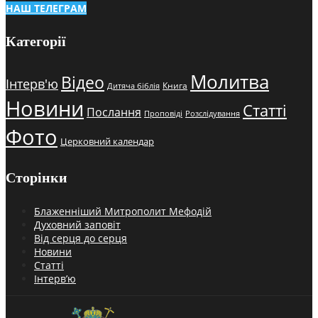
НАШ ТЕЛЕГРАМ
Категорії
Молитва
Відео
Інтерв'ю
Книга
Дитяча біблія
Новини
Статті
Послання
Проповіді
Розслідування
Фото
Церковний календар
Сторінки
Блаженніший Митрополит Мефодій
Духовний заповіт
Від серця до серця
Новини
Статті
Інтерв’ю