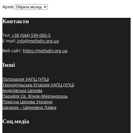
Архів
Контакти
Тел:
+38 (044) 599-000-5
E-mail:
info@mefodiy.org.ua
Веб-сайт:
https://mefodiy.org.ua
Інші
Патріархія УАПЦ (УПЦ)
Тернопільська Єпархія УАПЦ (УПЦ)
Андріївська Церква
Парафія Св. Жінок-Мироносиць
Помісна Церква України
Щедрик – Церковна Лавка
Соц.медіа