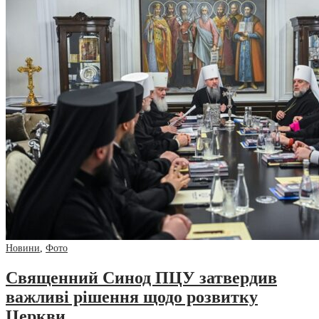
Новини
,
Фото
Священний Синод ПЦУ затвердив
важливі рішення щодо розвитку
Церкви