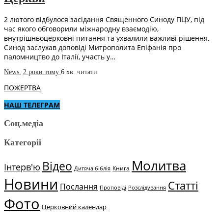
2 лютого відбулося засідання Священного Синоду ПЦУ, під
час якого обговорили міжнародну взаємодію,
внутрішньоцерковні питання та ухвалили важливі рішення.
Синод заслухав доповіді Митрополита Епіфанія про
паломництво до Італії, участь у…
News
,
2 роки тому
6 хв.
читати
ПОЖЕРТВА
НАШ ТЕЛЕГРАМ
Соц.медіа
Категорії
Молитва
Відео
Інтерв'ю
Книга
Дитяча біблія
Новини
Статті
Послання
Проповіді
Розслідування
Фото
Церковний календар