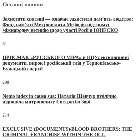
Останні новини
Захистити святині — означає захистити пам’ять людства:
Фонд пам’яті Митрополита Мефодія підтримує
міжнародну петицію щодо участі Росії в ЮНЕСКО
61
ПРИСМАК «РУССЬКОГО МІРА» в ПЦУ: ексклюзивні
документи, вирок і російський слід у Тернопільсько-
Бучацькій єпархії
298
Nemo iudex in causa sua: Наталія Шевчук публічно
відповіла митрополиту Євстратію Зорі
214
EXCLUSIVE (DOCUMENTS)/BLOOD BROTHERS: THE
CRIMINAL FRANCHISE WITHIN THE OCU