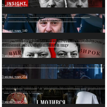
3 місяці тому
129
Від віолончелі до Патріаршого жезла: Новий шлях
Грузинської Церкви з Католикосом Шіо III
3 місяці тому
140
ЕКСКЛЮЗИВ (ДОКУМЕНТИ)/БРАТИ ПО КРОВІ:
КРИМІНАЛЬНА ФРАНШИЗА В ПЦУ
3 місяці тому
544
МАТЕРИНСЬКИЙ ОМОРФОР В ЧАС ВІЙНИ В УКРАЇНІ
3 місяці тому
251
Братська «броня» під куполами: чи стане ПЦУ прихистком
для дезертирів у рясах?
3 місяці тому
294