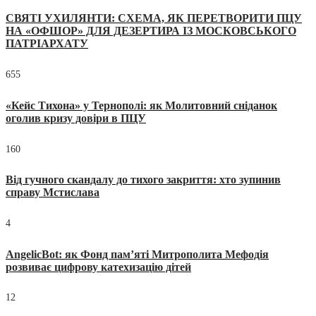
СВЯТІ УХИЛЯНТИ: СХЕМА, ЯК ПЕРЕТВОРИТИ ПЦУ
НА «ОФШОР» ДЛЯ ДЕЗЕРТИРА ІЗ МОСКОВСЬКОГО
ПАТРІАРХАТУ
655
«Кейс Тихона» у Тернополі: як Молитовний сніданок
оголив кризу довіри в ПЦУ
160
Від гучного скандалу до тихого закриття: хто зупинив
справу Мстислава
4
AngelicBot: як Фонд пам’яті Митрополита Мефодія
розвиває цифрову катехизацію дітей
12