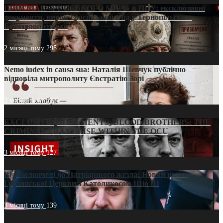
ПРИСМАК «РУССЬКОГО МІРА» в ПЦУ: ексклюзивні
документи, вирок і російський слід у Тернопільсько-
Бучацькій єпархії
2 місяці тому
295
Nemo iudex in causa sua: Наталія Шевчук публічно
відповіла митрополиту Євстратію Зорі
3 місяці тому
213
EXCLUSIVE (DOCUMENTS)/BLOOD BROTHERS: THE
CRIMINAL FRANCHISE WITHIN THE OCU
3 місяці тому
127
Від віолончелі до Патріаршого жезла: Новий шлях
Грузинської Церкви з Католикосом Шіо III
3 місяці тому
139