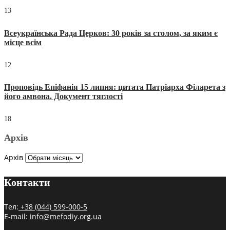
13
Всеукраїнська Рада Церков: 30 років за столом, за яким є
місце всім
12
Проповідь Епіфанія 15 липня: цитата Патріарха Філарета з
його амвона. Документ тяглості
18
Архів
Архів
Контакти
Тел:
+38 (044) 599-000-5
E-mail:
info@mefodiy.org.ua