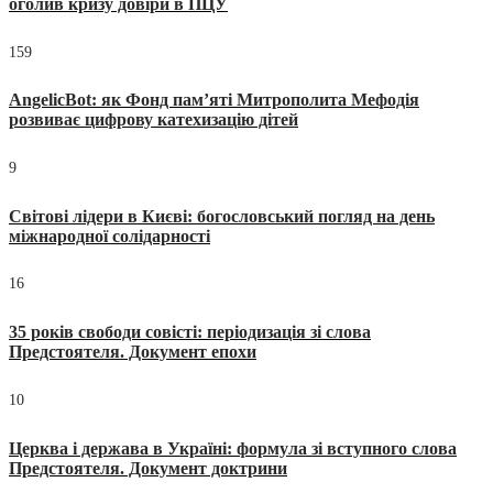
оголив кризу довіри в ПЦУ
159
AngelicBot: як Фонд пам’яті Митрополита Мефодія
розвиває цифрову катехизацію дітей
9
Світові лідери в Києві: богословський погляд на день
міжнародної солідарності
16
35 років свободи совісті: періодизація зі слова
Предстоятеля. Документ епохи
10
Церква і держава в Україні: формула зі вступного слова
Предстоятеля. Документ доктрини