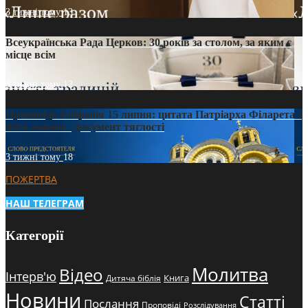
3 тижні тому
13
Всеукраїнська Рада Церков: 30 років за столом, за яким є
місце всім
3 тижні тому
12
Проповідь Епіфанія 15 липня: цитата Патріарха Філарета з
його амвона. Документ тяглості
3 тижні тому
18
ПОЖЕРТВА
НАШ ТЕЛЕГРАМ
Категорії
Молитва
Відео
Інтерв'ю
Книга
Дитяча біблія
Новини
Статті
Послання
Проповіді
Розслідування