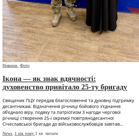
Новини
,
Фото
Ікона — як знак вдячності:
духовенство привітало 25-ту бригаду
Священик ПЦУ передав благословення та духовну підтримку
десантникам. Відзначення річниці бойового з’єднання
об’єднало віру, подяку та патріотизм З нагоди чергової
річниці створення 25-ї окремої повітрянодесантної
Січеславської бригади до військовослужбовців завітав…
News
,
1 рік тому
1 хв.
читати