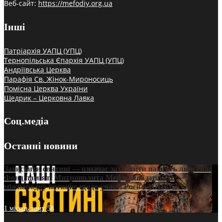
Веб-сайт:
https://mefodiy.org.ua
Інші
Патріархія УАПЦ (УПЦ)
Тернопільська Єпархія УАПЦ (УПЦ)
Андріївська Церква
Парафія Св. Жінок-Мироносиць
Помісна Церква України
Щедрик – Церковна Лавка
Соц.медіа
Останні новини
Захистити святині — означає захистити пам’ять людства:
Фонд пам’яті Митрополита Мефодія підтримує
міжнародну петицію щодо участі Росії в ЮНЕСКО
1 місяць тому
58