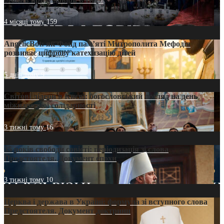
4 місяці тому
159
AngelicBot: як Фонд пам’яті Митрополита Мефодія
розвиває цифрову катехизацію дітей
5 днів тому
9
Світові лідери в Києві: богословський погляд на день
міжнародної солідарності
3 тижні тому
16
35 років свободи совісті: періодизація зі слова
Предстоятеля. Документ епохи
3 тижні тому
10
Церква і держава в Україні: формула зі вступного слова
Предстоятеля. Документ доктрини