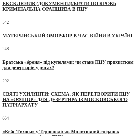
ЕКСКЛЮЗИВ (ДОКУМЕНТИ)/БРАТИ ПО КРОВІ:
КРИМІНАЛЬНА ФРАНШИЗА В ПЦУ
542
МАТЕРИНСЬКИЙ ОМОРФОР В ЧАС ВІЙНИ В УКРАЇНІ
248
Братська «броня» під куполами: чи стане ПЦУ прихистком
для дезертирів у рясах?
292
СВЯТІ УХИЛЯНТИ: СХЕМА, ЯК ПЕРЕТВОРИТИ ПЦУ
НА «ОФШОР» ДЛЯ ДЕЗЕРТИРА ІЗ МОСКОВСЬКОГО
ПАТРІАРХАТУ
654
«Кейс Тихона» у Тернополі: як Молитовний сніданок