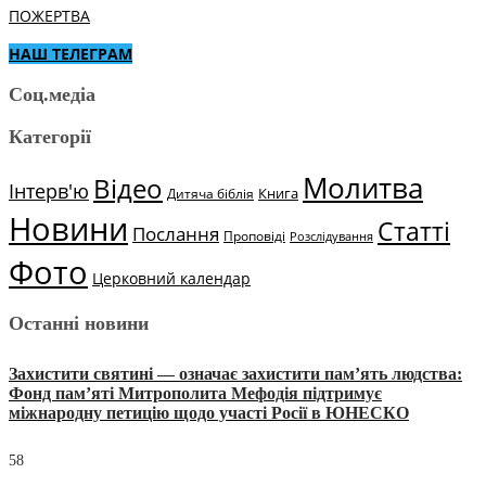
ПОЖЕРТВА
НАШ ТЕЛЕГРАМ
Соц.медіа
Категорії
Молитва
Відео
Інтерв'ю
Книга
Дитяча біблія
Новини
Статті
Послання
Проповіді
Розслідування
Фото
Церковний календар
Останні новини
Захистити святині — означає захистити пам’ять людства:
Фонд пам’яті Митрополита Мефодія підтримує
міжнародну петицію щодо участі Росії в ЮНЕСКО
58