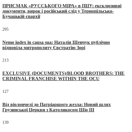
ПРИСМАК «РУССЬКОГО МІРА» в ПЦУ: ексклюзивні
документи, вирок і російський слід у Тернопільсько-
Бучацькій єпархії
295
Nemo iudex in causa sua: Наталія Шевчук публічно
відповіла митрополиту Євстратію Зорі
213
EXCLUSIVE (DOCUMENTS)/BLOOD BROTHERS: THE
CRIMINAL FRANCHISE WITHIN THE OCU
127
Від віолончелі до Патріаршого жезла: Новий шлях
Грузинської Церкви з Католикосом Шіо III
139