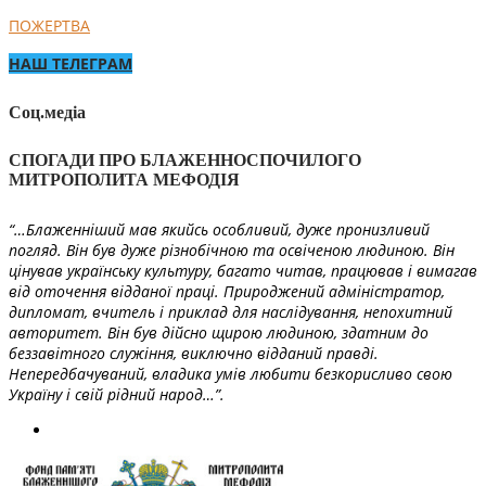
ПОЖЕРТВА
НАШ ТЕЛЕГРАМ
Соц.медіа
СПОГАДИ ПРО БЛАЖЕННОСПОЧИЛОГО
МИТРОПОЛИТА МЕФОДІЯ
“…Блаженніший мав якийсь особливий, дуже пронизливий
погляд. Він був дуже різнобічною та освіченою людиною. Він
цінував українську культуру, багато читав, працював і вимагав
від оточення відданої праці. Природжений адміністратор,
дипломат, вчитель і приклад для наслідування, непохитний
авторитет. Він був дійсно щирою людиною, здатним до
беззавітного служіння, виключно відданий правді.
Непередбачуваний, владика умів любити безкорисливо свою
Україну і свій рідний народ…”.