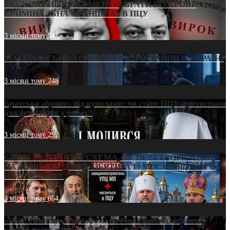
ЕКСКЛЮЗИВ (ДОКУМЕНТИ)/БРАТИ ПО КРОВІ:
КРИМІНАЛЬНА ФРАНШИЗА В ПЦУ
3 місяці тому
542
МАТЕРИНСЬКИЙ ОМОРФОР В ЧАС ВІЙНИ В УКРАЇНІ
3 місяці тому
248
Братська «броня» під куполами: чи стане ПЦУ прихистком
для дезертирів у рясах?
3 місяці тому
292
СВЯТІ УХИЛЯНТИ: СХЕМА, ЯК ПЕРЕТВОРИТИ ПЦУ
НА «ОФШОР» ДЛЯ ДЕЗЕРТИРА ІЗ МОСКОВСЬКОГО
ПАТРІАРХАТУ
3 місяці тому
654
«Кейс Тихона» у Тернополі: як Молитовний сніданок
оголив кризу довіри в ПЦУ