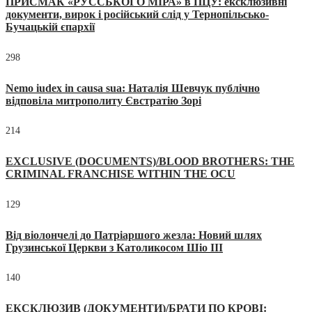
ПРИСМАК «РУССЬКОГО МІРА» в ПЦУ: ексклюзивні
документи, вирок і російський слід у Тернопільсько-
Бучацькій єпархії
298
Nemo iudex in causa sua: Наталія Шевчук публічно
відповіла митрополиту Євстратію Зорі
214
EXCLUSIVE (DOCUMENTS)/BLOOD BROTHERS: THE
CRIMINAL FRANCHISE WITHIN THE OCU
129
Від віолончелі до Патріаршого жезла: Новий шлях
Грузинської Церкви з Католикосом Шіо III
140
ЕКСКЛЮЗИВ (ДОКУМЕНТИ)/БРАТИ ПО КРОВІ: