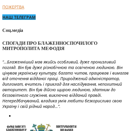
ПОЖЕРТВА
НАШ ТЕЛЕГРАМ
Соц.медіа
СПОГАДИ ПРО БЛАЖЕННОСПОЧИЛОГО
МИТРОПОЛИТА МЕФОДІЯ
“…Блаженніший мав якийсь особливий, дуже пронизливий
погляд. Він був дуже різнобічною та освіченою людиною. Він
цінував українську культуру, багато читав, працював і вимагав
від оточення відданої праці. Природжений адміністратор,
дипломат, вчитель і приклад для наслідування, непохитний
авторитет. Він був дійсно щирою людиною, здатним до
беззавітного служіння, виключно відданий правді.
Непередбачуваний, владика умів любити безкорисливо свою
Україну і свій рідний народ…”.