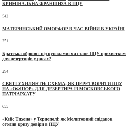
КРИМІНАЛЬНА ФРАНШИЗА В ПЦУ
542
МАТЕРИНСЬКИЙ ОМОРФОР В ЧАС ВІЙНИ В УКРАЇНІ
251
Братська «броня» під куполами: чи стане ПЦУ прихистком
для дезертирів у рясах?
294
СВЯТІ УХИЛЯНТИ: СХЕМА, ЯК ПЕРЕТВОРИТИ ПЦУ
НА «ОФШОР» ДЛЯ ДЕЗЕРТИРА ІЗ МОСКОВСЬКОГО
ПАТРІАРХАТУ
655
«Кейс Тихона» у Тернополі: як Молитовний сніданок
оголив кризу довіри в ПЦУ