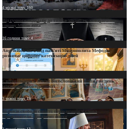
4 місяці тому
160
Від гучного скандалу до тихого закриття: хто зупинив
справу Мстислава
16 години тому
4
AngelicBot: як Фонд пам’яті Митрополита Мефодія
розвиває цифрову катехизацію дітей
7 днів тому
12
Світові лідери в Києві: богословський погляд на день
міжнародної солідарності
3 тижні тому
19
35 років свободи совісті: періодизація зі слова
Предстоятеля. Документ епохи