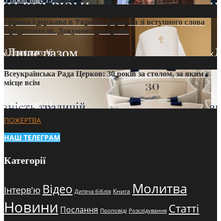
3 тижні тому
13
Церква і держава в Україні: формула зі вступного слова
Предстоятеля. Документ доктрини
3 тижні тому
16
Всеукраїнська Рада Церков: 30 років за столом, за яким є
місце всім
3 тижні тому
14
ПОЖЕРТВА
НАШ ТЕЛЕГРАМ
Категорії
Молитва
Відео
Інтерв'ю
Книга
Дитяча біблія
Новини
Статті
Послання
Проповіді
Розслідування