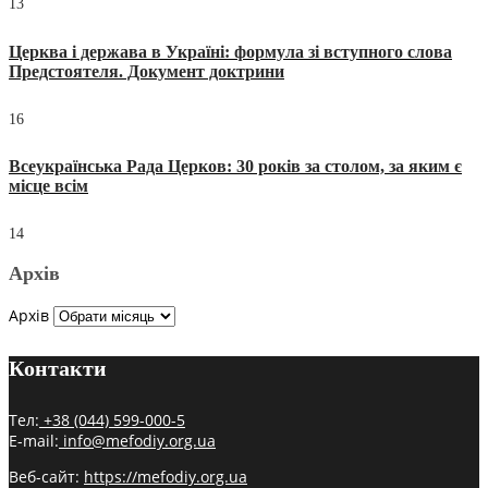
13
Церква і держава в Україні: формула зі вступного слова
Предстоятеля. Документ доктрини
16
Всеукраїнська Рада Церков: 30 років за столом, за яким є
місце всім
14
Архів
Архів
Контакти
Тел:
+38 (044) 599-000-5
E-mail:
info@mefodiy.org.ua
Веб-сайт:
https://mefodiy.org.ua