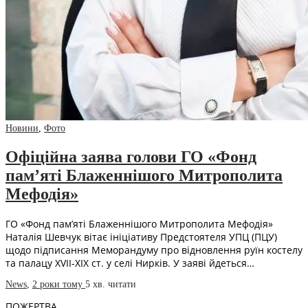
Новини
,
Фото
Офіційна заява голови ГО «Фонд
пам’яті Блаженнішого Митрополита
Мефодія»
ГО «Фонд пам’яті Блаженнішого Митрополита Мефодія»
Наталія Шевчук вітає ініціативу Предстоятеля УПЦ (ПЦУ)
щодо підписання Меморандуму про відновлення руїн костелу
та палацу XVII-XIX ст. у селі Нирків. У заяві йдеться…
News
,
2 роки тому
5 хв.
читати
ПОЖЕРТВА