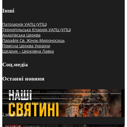
Інші
Патріархія УАПЦ (УПЦ)
Тернопільська Єпархія УАПЦ (УПЦ)
Андріївська Церква
Парафія Св. Жінок-Мироносиць
Помісна Церква України
Щедрик – Церковна Лавка
Соц.медіа
Останні новини
Захистити святині — означає захистити пам’ять людства:
Фонд пам’яті Митрополита Мефодія підтримує
міжнародну петицію щодо участі Росії в ЮНЕСКО
2 місяці тому
61
ПРИСМАК «РУССЬКОГО МІРА» в ПЦУ: ексклюзивні