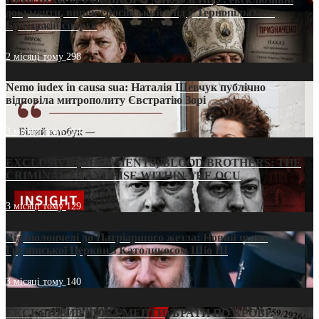
документи, вирок і російський слід у Тернопільсько-
Бучацькій єпархії
2 місяці тому
298
Nemo iudex in causa sua: Наталія Шевчук публічно
відповіла митрополиту Євстратію Зорі
3 місяці тому
214
EXCLUSIVE (DOCUMENTS)/BLOOD BROTHERS: THE
CRIMINAL FRANCHISE WITHIN THE OCU
3 місяці тому
129
Від віолончелі до Патріаршого жезла: Новий шлях
Грузинської Церкви з Католикосом Шіо III
3 місяці тому
140
ЕКСКЛЮЗИВ (ДОКУМЕНТИ)/БРАТИ ПО КРОВІ: