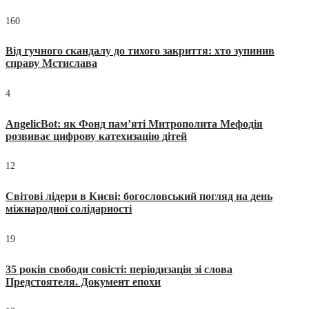
160
Від гучного скандалу до тихого закриття: хто зупинив
справу Мстислава
4
AngelicBot: як Фонд пам’яті Митрополита Мефодія
розвиває цифрову катехизацію дітей
12
Світові лідери в Києві: богословський погляд на день
міжнародної солідарності
19
35 років свободи совісті: періодизація зі слова
Предстоятеля. Документ епохи