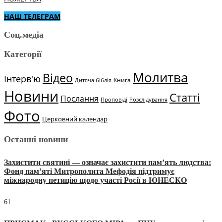
НАШ ТЕЛЕГРАМ
Соц.медіа
Категорії
Молитва
Відео
Інтерв'ю
Книга
Дитяча біблія
Новини
Статті
Послання
Проповіді
Розслідування
Фото
Церковний календар
Останні новини
Захистити святині — означає захистити пам’ять людства:
Фонд пам’яті Митрополита Мефодія підтримує
міжнародну петицію щодо участі Росії в ЮНЕСКО
61