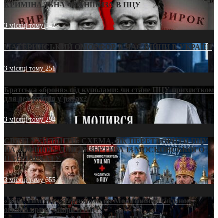
КРИМІНАЛЬНА ФРАНШИЗА В ПЦУ
3 місяці тому
542
МАТЕРИНСЬКИЙ ОМОРФОР В ЧАС ВІЙНИ В УКРАЇНІ
3 місяці тому
251
Братська «броня» під куполами: чи стане ПЦУ прихистком
для дезертирів у рясах?
3 місяці тому
294
СВЯТІ УХИЛЯНТИ: СХЕМА, ЯК ПЕРЕТВОРИТИ ПЦУ
НА «ОФШОР» ДЛЯ ДЕЗЕРТИРА ІЗ МОСКОВСЬКОГО
ПАТРІАРХАТУ
3 місяці тому
655
«Кейс Тихона» у Тернополі: як Молитовний сніданок
оголив кризу довіри в ПЦУ