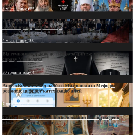
3 місяці тому
655
«Кейс Тихона» у Тернополі: як Молитовний сніданок
оголив кризу довіри в ПЦУ
4 місяці тому
160
Від гучного скандалу до тихого закриття: хто зупинив
справу Мстислава
20 години тому
4
AngelicBot: як Фонд пам’яті Митрополита Мефодія
розвиває цифрову катехизацію дітей
7 днів тому
12
Світові лідери в Києві: богословський погляд на день
міжнародної солідарності