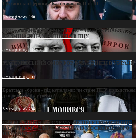
Грузинської Церкви з Католикосом Шіо III
3 місяці тому
140
ЕКСКЛЮЗИВ (ДОКУМЕНТИ)/БРАТИ ПО КРОВІ:
КРИМІНАЛЬНА ФРАНШИЗА В ПЦУ
3 місяці тому
544
МАТЕРИНСЬКИЙ ОМОРФОР В ЧАС ВІЙНИ В УКРАЇНІ
3 місяці тому
251
Братська «броня» під куполами: чи стане ПЦУ прихистком
для дезертирів у рясах?
3 місяці тому
294
СВЯТІ УХИЛЯНТИ: СХЕМА, ЯК ПЕРЕТВОРИТИ ПЦУ
НА «ОФШОР» ДЛЯ ДЕЗЕРТИРА ІЗ МОСКОВСЬКОГО
ПАТРІАРХАТУ