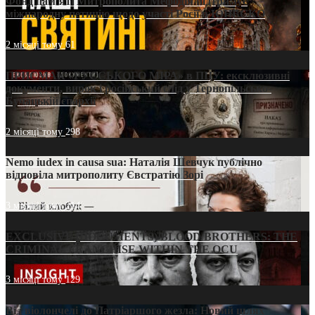
Фонд пам’яті Митрополита Мефодія підтримує
міжнародну петицію щодо участі Росії в ЮНЕСКО
2 місяці тому
61
ПРИСМАК «РУССЬКОГО МІРА» в ПЦУ: ексклюзивні
документи, вирок і російський слід у Тернопільсько-
Бучацькій єпархії
2 місяці тому
298
Nemo iudex in causa sua: Наталія Шевчук публічно
відповіла митрополиту Євстратію Зорі
3 місяці тому
214
EXCLUSIVE (DOCUMENTS)/BLOOD BROTHERS: THE
CRIMINAL FRANCHISE WITHIN THE OCU
3 місяці тому
129
Від віолончелі до Патріаршого жезла: Новий шлях