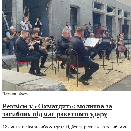
Новини
,
Фото
Реквієм у «Охматдит»: молитва за
загиблих під час ракетного удару
12 липня в лікарні «Охматдит» відбувся реквієм за загиблими