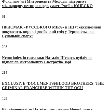
Фонд пам’яті Митрополита Мефодія підтримує
міжнародну петицію щодо участі Росії в ЮНЕСКО
61
ПРИСМАК «РУССЬКОГО МІРА» в ПЦУ: ексклюзивні
документи, вирок і російський слід у Тернопільсько-
Бучацькій єпархії
298
Nemo iudex in causa sua: Наталія Шевчук публічно
відповіла митрополиту Євстратію Зорі
214
EXCLUSIVE (DOCUMENTS)/BLOOD BROTHERS: THE
CRIMINAL FRANCHISE WITHIN THE OCU
129
Від віолончелі до Патріаршого жезла: Новий шлях