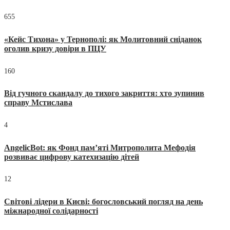
655
«Кейс Тихона» у Тернополі: як Молитовний сніданок
оголив кризу довіри в ПЦУ
160
Від гучного скандалу до тихого закриття: хто зупинив
справу Мстислава
4
AngelicBot: як Фонд пам’яті Митрополита Мефодія
розвиває цифрову катехизацію дітей
12
Світові лідери в Києві: богословський погляд на день
міжнародної солідарності