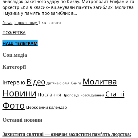
внаслідок ракетного удару по Києву. Митрополит Епіфаній та
оркестр «Київ-класик» вшанували пам’ять загиблих. Молитва
і музика у пам’ять про загиблих в…
News
,
2 роки тому
1 хв.
читати
ПОЖЕРТВА
НАШ ТЕЛЕГРАМ
Соц.медіа
Категорії
Молитва
Відео
Інтерв'ю
Книга
Дитяча біблія
Новини
Статті
Послання
Проповіді
Розслідування
Фото
Церковний календар
Останні новини
Захистити святині — означає захистити пам’ять людства: