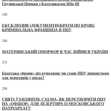
Грузинської Церкви з Католикосом Шіо III
140
ЕКСКЛЮЗИВ (ДОКУМЕНТИ)/БРАТИ ПО КРОВІ:
КРИМІНАЛЬНА ФРАНШИЗА В ПЦУ
544
МАТЕРИНСЬКИЙ ОМОРФОР В ЧАС ВІЙНИ В УКРАЇНІ
251
Братська «броня» під куполами: чи стане ПЦУ прихистком
для дезертирів у рясах?
294
СВЯТІ УХИЛЯНТИ: СХЕМА, ЯК ПЕРЕТВОРИТИ ПЦУ
НА «ОФШОР» ДЛЯ ДЕЗЕРТИРА ІЗ МОСКОВСЬКОГО
ПАТРІАРХАТУ