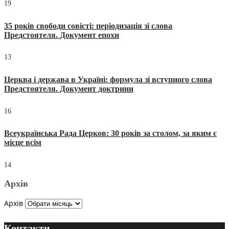
19
35 років свободи совісті: періодизація зі слова
Предстоятеля. Документ епохи
13
Церква і держава в Україні: формула зі вступного слова
Предстоятеля. Документ доктрини
16
Всеукраїнська Рада Церков: 30 років за столом, за яким є
місце всім
14
Архів
Архів
Контакти