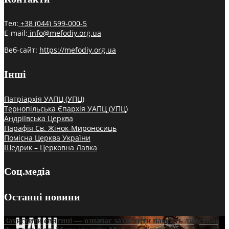
Тел:
+38 (044) 599-000-5
E-mail:
info@mefodiy.org.ua
Веб-сайт:
https://mefodiy.org.ua
Інші
Патріархія УАПЦ (УПЦ)
Тернопільська Єпархія УАПЦ (УПЦ)
Андріївська Церква
Парафія Св. Жінок-Мироносиць
Помісна Церква України
Щедрик – Церковна Лавка
Соц.медіа
Останні новини
Захистити святині — означає захистити пам’ять людства: