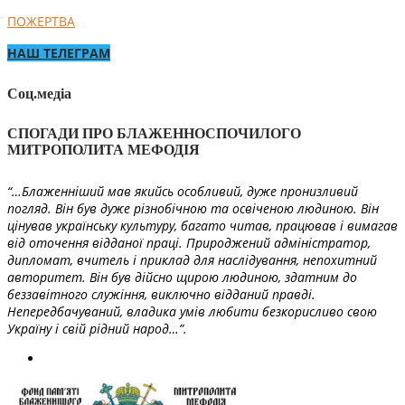
ПОЖЕРТВА
НАШ ТЕЛЕГРАМ
Соц.медіа
СПОГАДИ ПРО БЛАЖЕННОСПОЧИЛОГО
МИТРОПОЛИТА МЕФОДІЯ
“…Блаженніший мав якийсь особливий, дуже пронизливий
погляд. Він був дуже різнобічною та освіченою людиною. Він
цінував українську культуру, багато читав, працював і вимагав
від оточення відданої праці. Природжений адміністратор,
дипломат, вчитель і приклад для наслідування, непохитний
авторитет. Він був дійсно щирою людиною, здатним до
беззавітного служіння, виключно відданий правді.
Непередбачуваний, владика умів любити безкорисливо свою
Україну і свій рідний народ…”.