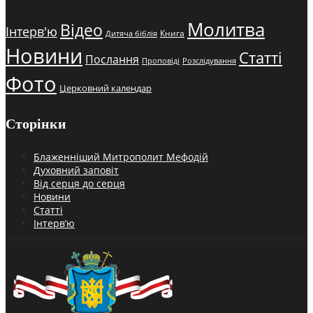
Молитва
Відео
Інтерв'ю
Книга
Дитяча біблія
Новини
Статті
Послання
Проповіді
Розслідування
Фото
Церковний календар
Сторінки
Блаженніший Митрополит Мефодій
Духовний заповіт
Від серця до серця
Новини
Статті
Інтерв’ю