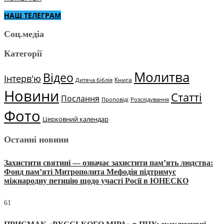
НАШ ТЕЛЕГРАМ
Соц.медіа
Категорії
Молитва
Відео
Інтерв'ю
Книга
Дитяча біблія
Новини
Статті
Послання
Проповіді
Розслідування
Фото
Церковний календар
Останні новини
Захистити святині — означає захистити пам’ять людства:
Фонд пам’яті Митрополита Мефодія підтримує
міжнародну петицію щодо участі Росії в ЮНЕСКО
61