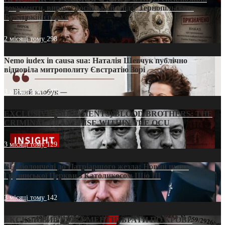
документи, вирок і російський слід у Тернопільсько-
Бучацькій єпархії
2 місяці тому
298
Nemo iudex in causa sua: Наталія Шевчук публічно
відповіла митрополиту Євстратію Зорі
3 місяці тому
215
EXCLUSIVE (DOCUMENTS)/BLOOD BROTHERS: THE
CRIMINAL FRANCHISE WITHIN THE OCU
3 місяці тому
129
Від віолончелі до Патріаршого жезла: Новий шлях
Грузинської Церкви з Католикосом Шіо III
3 місяці тому
142
ЕКСКЛЮЗИВ (ДОКУМЕНТИ)/БРАТИ ПО КРОВІ: