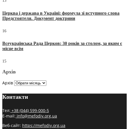
13
Церква і держава в Україні: формула зі вступного слова
Предстоятеля. Документ доктрини
16
Всеукраїнська Рада Церков: 30 років за столом, за яким є
місце всім
15
Архів
Архів
Контакти
Тел:
+38 (044) 599-000-5
E-mail:
info@mefodiy.org.ua
Веб-сайт:
https://mefodiy.org.ua