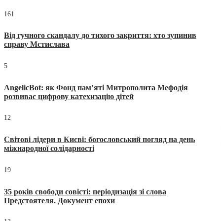
161
Від гучного скандалу до тихого закриття: хто зупинив
справу Мстислава
5
AngelicBot: як Фонд пам’яті Митрополита Мефодія
розвиває цифрову катехизацію дітей
12
Світові лідери в Києві: богословський погляд на день
міжнародної солідарності
19
35 років свободи совісті: періодизація зі слова
Предстоятеля. Документ епохи