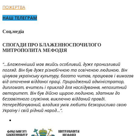
ПОЖЕРТВА
НАШ ТЕЛЕГРАМ
Соц.медіа
СПОГАДИ ПРО БЛАЖЕННОСПОЧИЛОГО
МИТРОПОЛИТА МЕФОДІЯ
“…Блаженніший мав якийсь особливий, дуже пронизливий
погляд. Він був дуже різнобічною та освіченою людиною. Він
цінував українську культуру, багато читав, працював і вимагав
від оточення відданої праці. Природжений адміністратор,
дипломат, вчитель і приклад для наслідування, непохитний
авторитет. Він був дійсно щирою людиною, здатним до
беззавітного служіння, виключно відданий правді.
Непередбачуваний, владика умів любити безкорисливо свою
Україну і свій рідний народ…”.