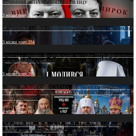
КРИМІНАЛЬНА ФРАНШИЗА В ПЦУ
3 місяці тому
545
МАТЕРИНСЬКИЙ ОМОРФОР В ЧАС ВІЙНИ В УКРАЇНІ
3 місяці тому
251
Братська «броня» під куполами: чи стане ПЦУ прихистком
для дезертирів у рясах?
3 місяці тому
295
СВЯТІ УХИЛЯНТИ: СХЕМА, ЯК ПЕРЕТВОРИТИ ПЦУ
НА «ОФШОР» ДЛЯ ДЕЗЕРТИРА ІЗ МОСКОВСЬКОГО
ПАТРІАРХАТУ
3 місяці тому
657
«Кейс Тихона» у Тернополі: як Молитовний сніданок
оголив кризу довіри в ПЦУ