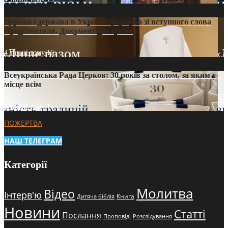
Церква і держава в Україні: формула зі вступного слова
Предстоятеля. Документ доктрини
4 тижні тому
16
Всеукраїнська Рада Церков: 30 років за столом, за яким є
місце всім
4 тижні тому
15
ПОЖЕРТВА
НАШ ТЕЛЕГРАМ
Категорії
Молитва
Відео
Інтерв'ю
Книга
Дитяча біблія
Новини
Статті
Послання
Проповіді
Розслідування