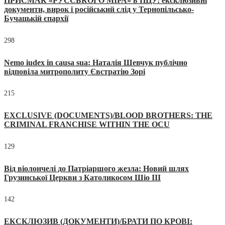
ПРИСМАК «РУССЬКОГО МІРА» в ПЦУ: ексклюзивні
документи, вирок і російський слід у Тернопільсько-
Бучацькій єпархії
298
Nemo iudex in causa sua: Наталія Шевчук публічно
відповіла митрополиту Євстратію Зорі
215
EXCLUSIVE (DOCUMENTS)/BLOOD BROTHERS: THE
CRIMINAL FRANCHISE WITHIN THE OCU
129
Від віолончелі до Патріаршого жезла: Новий шлях
Грузинської Церкви з Католикосом Шіо III
142
ЕКСКЛЮЗИВ (ДОКУМЕНТИ)/БРАТИ ПО КРОВІ: