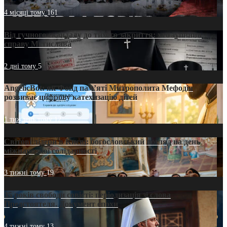
4 місяці тому
161
Від гучного скандалу до тихого закриття: хто зупинив
справу Мстислава
2 дні тому
5
AngelicBot: як Фонд пам’яті Митрополита Мефодія
розвиває цифрову катехизацію дітей
1 тиждень тому
12
Світові лідери в Києві: богословський погляд на день
міжнародної солідарності
3 тижні тому
19
35 років свободи совісті: періодизація зі слова
Предстоятеля. Документ епохи
4 тижні тому
13