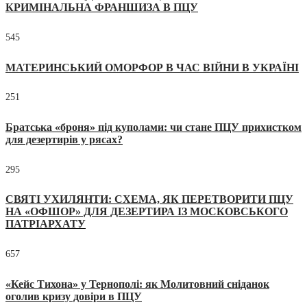
КРИМІНАЛЬНА ФРАНШИЗА В ПЦУ
545
МАТЕРИНСЬКИЙ ОМОРФОР В ЧАС ВІЙНИ В УКРАЇНІ
251
Братська «броня» під куполами: чи стане ПЦУ прихистком
для дезертирів у рясах?
295
СВЯТІ УХИЛЯНТИ: СХЕМА, ЯК ПЕРЕТВОРИТИ ПЦУ
НА «ОФШОР» ДЛЯ ДЕЗЕРТИРА ІЗ МОСКОВСЬКОГО
ПАТРІАРХАТУ
657
«Кейс Тихона» у Тернополі: як Молитовний сніданок
оголив кризу довіри в ПЦУ