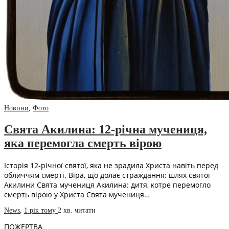
Новини
,
Фото
Свята Акилина: 12-річна мучениця,
яка перемогла смерть вірою
Історія 12-річної святої, яка не зрадила Христа навіть перед
обличчям смерті. Віра, що долає страждання: шлях святої
Акилини Свята мучениця Акилина: дитя, котре перемогло
смерть вірою у Христа Свята мучениця…
News
,
1 рік тому
2 хв.
читати
ПОЖЕРТВА