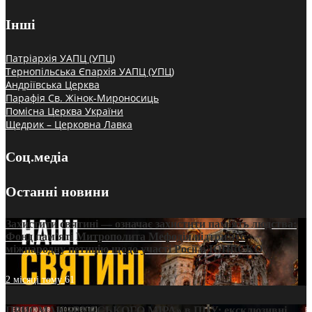
Інші
Патріархія УАПЦ (УПЦ)
Тернопільська Єпархія УАПЦ (УПЦ)
Андріївська Церква
Парафія Св. Жінок-Мироносиць
Помісна Церква України
Щедрик – Церковна Лавка
Соц.медіа
Останні новини
Захистити святині — означає захистити пам’ять людства:
Фонд пам’яті Митрополита Мефодія підтримує
міжнародну петицію щодо участі Росії в ЮНЕСКО
2 місяці тому
61
ПРИСМАК «РУССЬКОГО МІРА» в ПЦУ: ексклюзивні