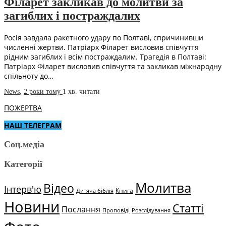
Філарет закликав до молитви за
загиблих і постраждалих
Росія завдала ракетного удару по Полтаві, спричинивши
численні жертви. Патріарх Філарет висловив співчуття
рідним загиблих і всім постраждалим. Трагедія в Полтаві:
Патріарх Філарет висловив співчуття та закликав міжнародну
спільноту до…
News
,
2 роки тому
1 хв.
читати
ПОЖЕРТВА
НАШ ТЕЛЕГРАМ
Соц.медіа
Категорії
Молитва
Відео
Інтерв'ю
Книга
Дитяча біблія
Новини
Статті
Послання
Проповіді
Розслідування