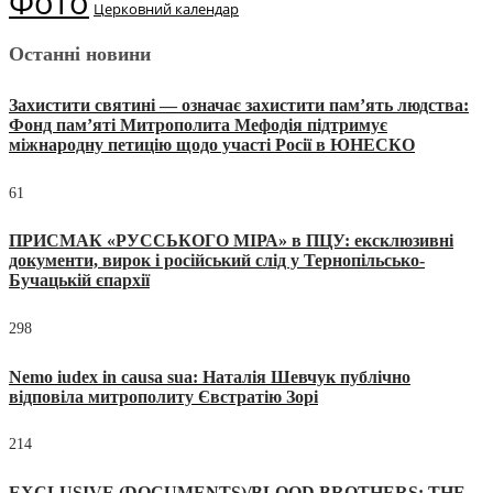
Фото
Церковний календар
Останні новини
Захистити святині — означає захистити пам’ять людства:
Фонд пам’яті Митрополита Мефодія підтримує
міжнародну петицію щодо участі Росії в ЮНЕСКО
61
ПРИСМАК «РУССЬКОГО МІРА» в ПЦУ: ексклюзивні
документи, вирок і російський слід у Тернопільсько-
Бучацькій єпархії
298
Nemo iudex in causa sua: Наталія Шевчук публічно
відповіла митрополиту Євстратію Зорі
214
EXCLUSIVE (DOCUMENTS)/BLOOD BROTHERS: THE