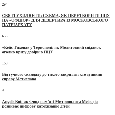
294
СВЯТІ УХИЛЯНТИ: СХЕМА, ЯК ПЕРЕТВОРИТИ ПЦУ
НА «ОФШОР» ДЛЯ ДЕЗЕРТИРА ІЗ МОСКОВСЬКОГО
ПАТРІАРХАТУ
656
«Кейс Тихона» у Тернополі: як Молитовний сніданок
оголив кризу довіри в ПЦУ
160
Від гучного скандалу до тихого закриття: хто зупинив
справу Мстислава
4
AngelicBot: як Фонд пам’яті Митрополита Мефодія
розвиває цифрову катехизацію дітей