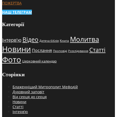
ПОЖЕРТВА
НАШ ТЕЛЕГРАМ
Категорії
Молитва
Відео
Інтерв'ю
Книга
Дитяча біблія
Новини
Статті
Послання
Проповіді
Розслідування
Фото
Церковний календар
Сторінки
Блаженніший Митрополит Мефодій
Духовний заповіт
Від серця до серця
Новини
Статті
Інтерв’ю