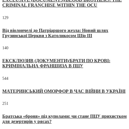
CRIMINAL FRANCHISE WITHIN THE OCU
129
Від віолончелі до Патріаршого жезла: Новий шлях
Грузинської Церкви з Католикосом Шіо III
140
ЕКСКЛЮЗИВ (ДОКУМЕНТИ)/БРАТИ ПО КРОВІ:
КРИМІНАЛЬНА ФРАНШИЗА В ПЦУ
544
МАТЕРИНСЬКИЙ ОМОРФОР В ЧАС ВІЙНИ В УКРАЇНІ
251
Братська «броня» під куполами: чи стане ПЦУ прихистком
для дезертирів у рясах?