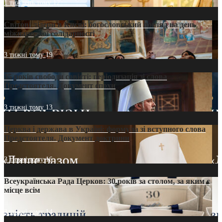
1 тиждень тому
12
Світові лідери в Києві: богословський погляд на день
міжнародної солідарності
3 тижні тому
19
35 років свободи совісті: періодизація зі слова
Предстоятеля. Документ епохи
3 тижні тому
13
Церква і держава в Україні: формула зі вступного слова
Предстоятеля. Документ доктрини
3 тижні тому
16
Всеукраїнська Рада Церков: 30 років за столом, за яким є
місце всім
3 тижні тому
14