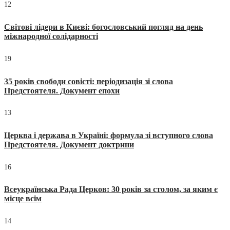
12
Світові лідери в Києві: богословський погляд на день
міжнародної солідарності
19
35 років свободи совісті: періодизація зі слова
Предстоятеля. Документ епохи
13
Церква і держава в Україні: формула зі вступного слова
Предстоятеля. Документ доктрини
16
Всеукраїнська Рада Церков: 30 років за столом, за яким є
місце всім
14