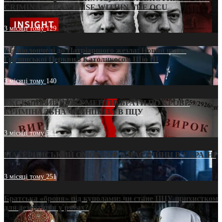
CRIMINAL FRANCHISE WITHIN THE OCU
3 місяці тому
129
Від віолончелі до Патріаршого жезла: Новий шлях
Грузинської Церкви з Католикосом Шіо III
3 місяці тому
140
ЕКСКЛЮЗИВ (ДОКУМЕНТИ)/БРАТИ ПО КРОВІ:
КРИМІНАЛЬНА ФРАНШИЗА В ПЦУ
3 місяці тому
544
МАТЕРИНСЬКИЙ ОМОРФОР В ЧАС ВІЙНИ В УКРАЇНІ
3 місяці тому
251
Братська «броня» під куполами: чи стане ПЦУ прихистком
для дезертирів у рясах?