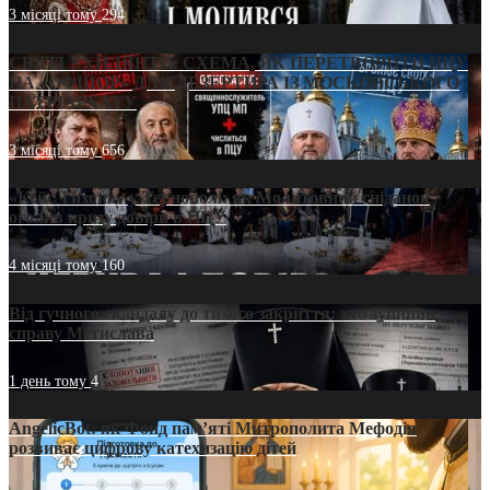
3 місяці тому
294
СВЯТІ УХИЛЯНТИ: СХЕМА, ЯК ПЕРЕТВОРИТИ ПЦУ
НА «ОФШОР» ДЛЯ ДЕЗЕРТИРА ІЗ МОСКОВСЬКОГО
ПАТРІАРХАТУ
3 місяці тому
656
«Кейс Тихона» у Тернополі: як Молитовний сніданок
оголив кризу довіри в ПЦУ
4 місяці тому
160
Від гучного скандалу до тихого закриття: хто зупинив
справу Мстислава
1 день тому
4
AngelicBot: як Фонд пам’яті Митрополита Мефодія
розвиває цифрову катехизацію дітей