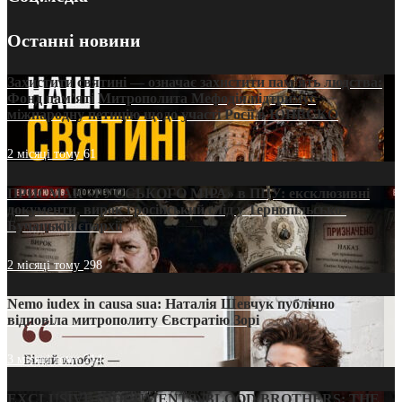
Останні новини
Захистити святині — означає захистити пам’ять людства:
Фонд пам’яті Митрополита Мефодія підтримує
міжнародну петицію щодо участі Росії в ЮНЕСКО
2 місяці тому
61
ПРИСМАК «РУССЬКОГО МІРА» в ПЦУ: ексклюзивні
документи, вирок і російський слід у Тернопільсько-
Бучацькій єпархії
2 місяці тому
298
Nemo iudex in causa sua: Наталія Шевчук публічно
відповіла митрополиту Євстратію Зорі
3 місяці тому
214
EXCLUSIVE (DOCUMENTS)/BLOOD BROTHERS: THE