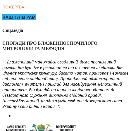
ПОЖЕРТВА
НАШ ТЕЛЕГРАМ
Соц.медіа
СПОГАДИ ПРО БЛАЖЕННОСПОЧИЛОГО
МИТРОПОЛИТА МЕФОДІЯ
“…Блаженніший мав якийсь особливий, дуже пронизливий
погляд. Він був дуже різнобічною та освіченою людиною. Він
цінував українську культуру, багато читав, працював і вимагав
від оточення відданої праці. Природжений адміністратор,
дипломат, вчитель і приклад для наслідування, непохитний
авторитет. Він був дійсно щирою людиною, здатним до
беззавітного служіння, виключно відданий правді.
Непередбачуваний, владика умів любити безкорисливо свою
Україну і свій рідний народ…”.