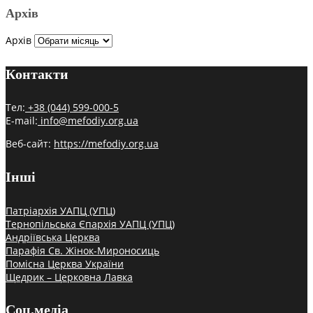
Архів
Архів
Контакти
Тел:
+38 (044) 599-000-5
E-mail:
info@mefodiy.org.ua
Веб-сайт:
https://mefodiy.org.ua
Інші
Патріархія УАПЦ (УПЦ)
Тернопільська Єпархія УАПЦ (УПЦ)
Андріївська Церква
Парафія Св. Жінок-Мироносиць
Помісна Церква України
Щедрик – Церковна Лавка
Соц.медіа