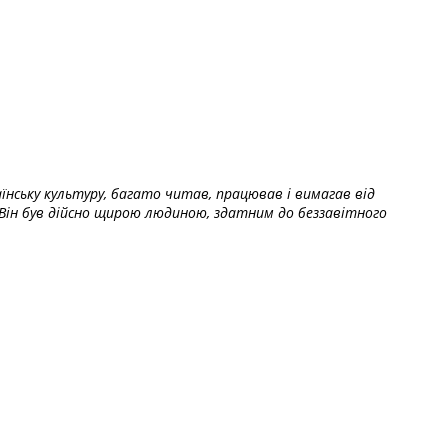
їнську культуру, багато читав, працював і вимагав від
Він був дійсно щирою людиною, здатним до беззавітного