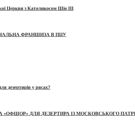
кої Церкви з Католикосом Шіо III
ІНАЛЬНА ФРАНШИЗА В ПЦУ
ля дезертирів у рясах?
А «ОФШОР» ДЛЯ ДЕЗЕРТИРА ІЗ МОСКОВСЬКОГО ПАТР