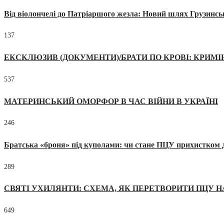
Від віолончелі до Патріаршого жезла: Новий шлях Грузинсь
137
ЕКСКЛЮЗИВ (ДОКУМЕНТИ)/БРАТИ ПО КРОВІ: КРИМ
537
МАТЕРИНСЬКИЙ ОМОРФОР В ЧАС ВІЙНИ В УКРАЇНІ
246
Братська «броня» під куполами: чи стане ПЦУ прихистком д
289
СВЯТІ УХИЛЯНТИ: СХЕМА, ЯК ПЕРЕТВОРИТИ ПЦУ Н
649