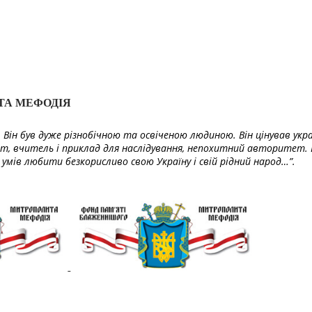
ТА МЕФОДІЯ
Він був дуже різнобічною та освіченою людиною. Він цінував укра
т, вчитель і приклад для наслідування, непохитний авторитет. 
умів любити безкорисливо свою Україну і свій рідний народ…”.