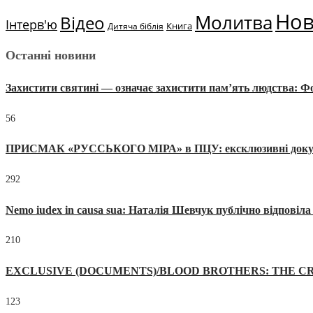
Но
Молитва
Відео
Інтерв'ю
Книга
Дитяча біблія
Останні новини
Захистити святині — означає захистити пам’ять людства: 
56
ПРИСМАК «РУССЬКОГО МІРА» в ПЦУ: ексклюзивні документи
292
Nemo iudex in causa sua: Наталія Шевчук публічно відповіл
210
EXCLUSIVE (DOCUMENTS)/BLOOD BROTHERS: THE CR
123