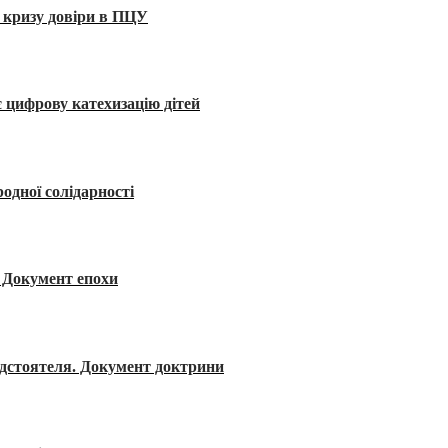
 кризу довіри в ПЦУ
 цифрову катехизацію дітей
одної солідарності
я. Документ епохи
редстоятеля. Документ доктрини