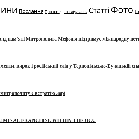
вини
Фото
Статті
Послання
Ц
Проповіді
Розслідування
Фонд пам’яті Митрополита Мефодія підтримує міжнародну пе
, вирок і російський слід у Тернопільсько-Бучацькій єпа
а митрополиту Євстратію Зорі
IMINAL FRANCHISE WITHIN THE OCU