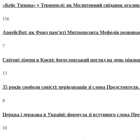
«Кейс Тихона» у Тернополі: як Молитовний сніданок оголив
156
AngelicBot: як Фонд пам’яті Митрополита Мефодія розвиває
7
Світові лідери в Києві: богословський погляд на день міжнар
13
35 років свободи совісті: періодизація зі слова Предстоятел
8
Церква і держава в Україні: формула зі вступного слова П
10