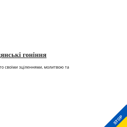
янські гоніння
го своїми зціленнями, молитвою та
STOP