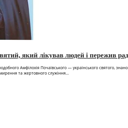
ятий, який лікував людей і пережив рад
добного Амфілохія Почаївського — українського святого, знано
смирення та жертовного служіння…