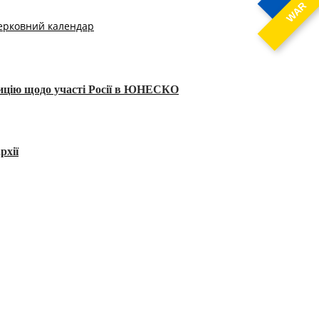
WAR
ерковний календар
тицію щодо участі Росії в ЮНЕСКО
рхії