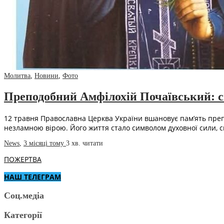
Молитва
,
Новини
,
Фото
Преподобний Амфілохій Почаївський: св
12 травня Православна Церква України вшановує пам’ять препо
незламною вірою. Його життя стало символом духовної сили, 
News
,
3 місяці тому
3 хв.
читати
ПОЖЕРТВА
НАШ ТЕЛЕГРАМ
Соц.медіа
Категорії