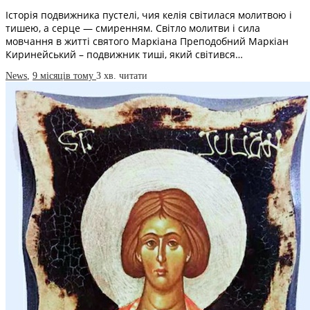
Історія подвижника пустелі, чия келія світилася молитвою і
тишею, а серце — смиренням. Світло молитви і сила
мовчання в житті святого Маркіана Преподобний Маркіан
Киринейський – подвижник тиші, який світився…
News
,
9 місяців тому
3 хв.
читати