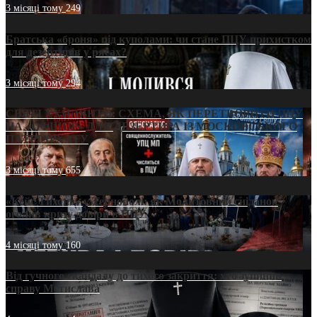
3 місяці тому
249
Братська «броня» під куполами: чи стане ПЦУ прихистком
для дезертирів у рясах?
3 місяці тому
294
СВЯТІ УХИЛЯНТИ: СХЕМА, ЯК ПЕРЕТВОРИТИ ПЦУ
НА «ОФШОР» ДЛЯ ДЕЗЕРТИРА ІЗ МОСКОВСЬКОГО
ПАТРІАРХАТУ
3 місяці тому
655
«Кейс Тихона» у Тернополі: як Молитовний сніданок
оголив кризу довіри в ПЦУ
4 місяці тому
160
Від гучного скандалу до тихого закриття: хто зупинив
справу Мстислава