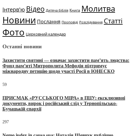
Молитва
Відео
Інтерв'ю
Книга
Дитяча біблія
Новини
Статті
Послання
Проповіді
Розслідування
Фото
Церковний календар
Останні новини
Захистити святині — означає захистити пам’ять людства:
Фонд пам’яті Митрополита Мефодія підтримує
міжнародну петицію щодо участі Росії в ЮНЕСКО
59
ПРИСМАК «РУССЬКОГО МІРА» в ПЦУ: ексклюзивні
документи, вирок і російський слід у Тернопільсько-
Бучацькій єпархії
297
Nemo iudex in causa sua: Наталія Шевчук публічно