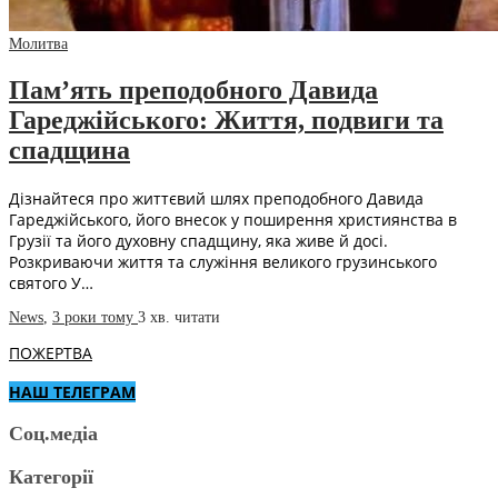
Молитва
Пам’ять преподобного Давида
Гареджійського: Життя, подвиги та
спадщина
Дізнайтеся про життєвий шлях преподобного Давида
Гареджійського, його внесок у поширення християнства в
Грузії та його духовну спадщину, яка живе й досі.
Розкриваючи життя та служіння великого грузинського
святого У…
News
,
3 роки тому
3 хв.
читати
ПОЖЕРТВА
НАШ ТЕЛЕГРАМ
Соц.медіа
Категорії