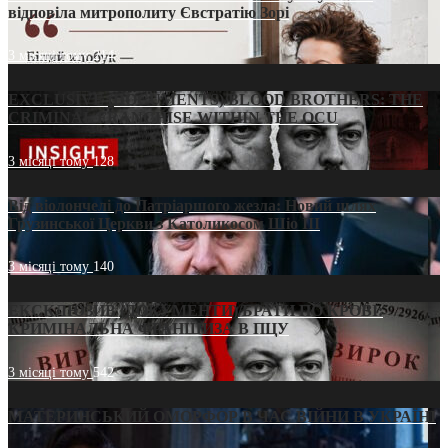
відповіла митрополиту Євстратію Зорі
3 місяці тому
214
EXCLUSIVE (DOCUMENTS)/BLOOD BROTHERS: THE
CRIMINAL FRANCHISE WITHIN THE OCU
3 місяці тому
128
Від віолончелі до Патріаршого жезла: Новий шлях
Грузинської Церкви з Католикосом Шіо III
3 місяці тому
140
ЕКСКЛЮЗИВ (ДОКУМЕНТИ)/БРАТИ ПО КРОВІ:
КРИМІНАЛЬНА ФРАНШИЗА В ПЦУ
3 місяці тому
542
МАТЕРИНСЬКИЙ ОМОРФОР В ЧАС ВІЙНИ В УКРАЇНІ