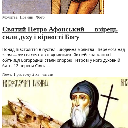
Молитва
,
Новини
,
Фото
Святий Петро Афонський — взірець
сили духу і вірності Богу
Понад півстоліття в пустелі, щоденна молитва і перемога над
злом — життя святого подвижника. Як небесна манна і
обітниця Богородиці стали опорою Петрові у його духовній
битві 12 червня Свята…
News
,
1 рік тому
2 хв.
читати