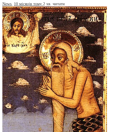
News
,
10 місяців тому
2 хв.
читати