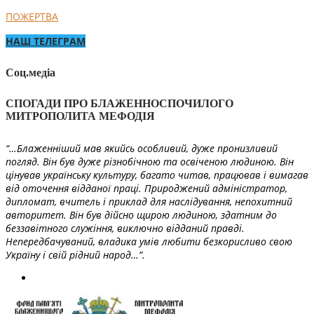
ПОЖЕРТВА
НАШ ТЕЛЕГРАМ
Соц.медіа
СПОГАДИ ПРО БЛАЖЕННОСПОЧИЛОГО
МИТРОПОЛИТА МЕФОДІЯ
“…Блаженніший мав якийсь особливий, дуже пронизливий
погляд. Він був дуже різнобічною та освіченою людиною. Він
цінував українську культуру, багато читав, працював і вимагав
від оточення відданої праці. Природжений адміністратор,
дипломат, вчитель і приклад для наслідування, непохитний
авторитет. Він був дійсно щирою людиною, здатним до
беззавітного служіння, виключно відданий правді.
Непередбачуваний, владика умів любити безкорисливо свою
Україну і свій рідний народ…”.