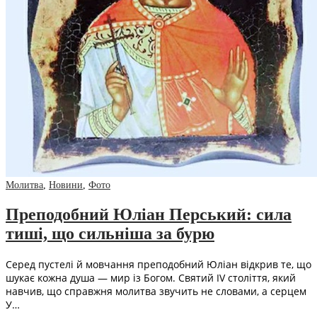
Молитва
,
Новини
,
Фото
Преподобний Юліан Перський: сила
тиші, що сильніша за бурю
Серед пустелі й мовчання преподобний Юліан відкрив те, що
шукає кожна душа — мир із Богом. Святий IV століття, який
навчив, що справжня молитва звучить не словами, а серцем
У…