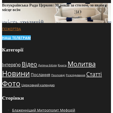
Всеукраїнська Рада Церков: 30 років за столом, за яким є
місце всім
3 тижні тому
14
ПОЖЕРТВА
НАШ ТЕЛЕГРАМ
Категорії
Молитва
Відео
Інтерв'ю
Книга
Дитяча біблія
Новини
Статті
Послання
Проповіді
Розслідування
Фото
Церковний календар
Сторінки
Блаженніший Митрополит Мефодій