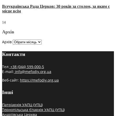
Всеукраїнська Рада Церков: 30 років за столом, за яким є
місце всім
14
Архів
Архів
Контакти
Тел:
+38 (044) 599-000-5
E-mail:
info@mefodiy.org.ua
Веб-сайт:
https://mefodiy.org.ua
Інші
Патріархія УАПЦ (УПЦ)
Тернопільська Єпархія УАПЦ (УПЦ)
Андріївська Церква