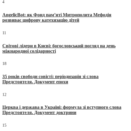
4
AngelicBot: як Фонд пам’яті Митрополита Мефодія
розвиває цифрову катехизацію дітей
11
Світові лідери в Києві: богословський погляд на день
міжнародної солідарності
18
35 років свободи совісті: періодизація зі слова
Предстоятеля. Документ епохи
12
Церква і держава в Україні: формула зі вступного слова
Предстоятеля. Документ доктрини
15