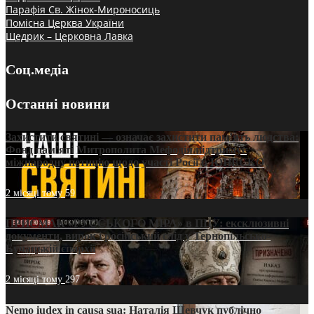
Парафія Св. Жінок-Мироносиць
Помісна Церква України
Щедрик – Церковна Лавка
Соц.медіа
Останні новини
Захистити святині — означає захистити пам’ять людства:
Фонд пам’яті Митрополита Мефодія підтримує
міжнародну петицію щодо участі Росії в ЮНЕСКО
2 місяці тому
59
ПРИСМАК «РУССЬКОГО МІРА» в ПЦУ: ексклюзивні
документи, вирок і російський слід у Тернопільсько-
Бучацькій єпархії
2 місяці тому
297
Nemo iudex in causa sua: Наталія Шевчук публічно