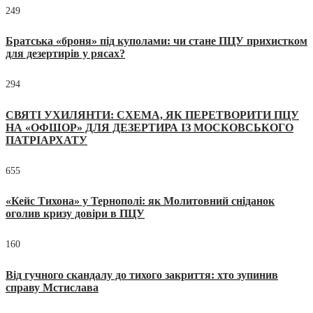
249
Братська «броня» під куполами: чи стане ПЦУ прихистком
для дезертирів у рясах?
294
СВЯТІ УХИЛЯНТИ: СХЕМА, ЯК ПЕРЕТВОРИТИ ПЦУ
НА «ОФШОР» ДЛЯ ДЕЗЕРТИРА ІЗ МОСКОВСЬКОГО
ПАТРІАРХАТУ
655
«Кейс Тихона» у Тернополі: як Молитовний сніданок
оголив кризу довіри в ПЦУ
160
Від гучного скандалу до тихого закриття: хто зупинив
справу Мстислава