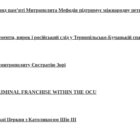
Фонд пам’яті Митрополита Мефодія підтримує міжнародну пе
, вирок і російський слід у Тернопільсько-Бучацькій єпа
а митрополиту Євстратію Зорі
IMINAL FRANCHISE WITHIN THE OCU
кої Церкви з Католикосом Шіо III