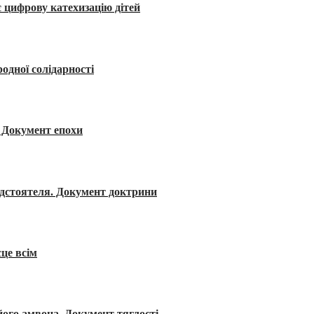
 цифрову катехизацію дітей
одної солідарності
я. Документ епохи
редстоятеля. Документ доктрини
сце всім
його амвона. Документ тяглості