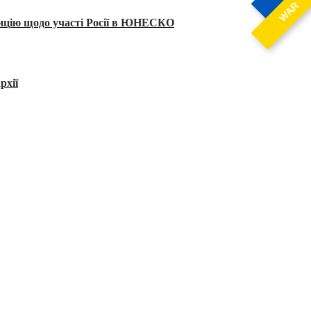
WAR
тицію щодо участі Росії в ЮНЕСКО
рхії