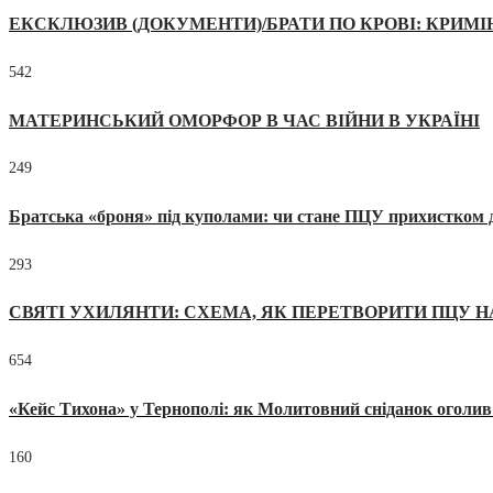
ЕКСКЛЮЗИВ (ДОКУМЕНТИ)/БРАТИ ПО КРОВІ: КРИМ
542
МАТЕРИНСЬКИЙ ОМОРФОР В ЧАС ВІЙНИ В УКРАЇНІ
249
Братська «броня» під куполами: чи стане ПЦУ прихистком д
293
СВЯТІ УХИЛЯНТИ: СХЕМА, ЯК ПЕРЕТВОРИТИ ПЦУ Н
654
«Кейс Тихона» у Тернополі: як Молитовний сніданок оголив
160