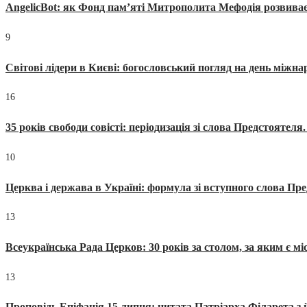
AngelicBot: як Фонд пам’яті Митрополита Мефодія розвиває
9
Світові лідери в Києві: богословський погляд на день міжнар
16
35 років свободи совісті: періодизація зі слова Предстоятел
10
Церква і держава в Україні: формула зі вступного слова П
13
Всеукраїнська Рада Церков: 30 років за столом, за яким є мі
13
Проповідь Епіфанія 15 липня: цитата Патріарха Філарета з 