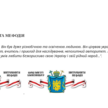
ТА МЕФОДІЯ
Він був дуже різнобічною та освіченою людиною. Він цінував укра
т, вчитель і приклад для наслідування, непохитний авторитет. 
умів любити безкорисливо свою Україну і свій рідний народ…”.