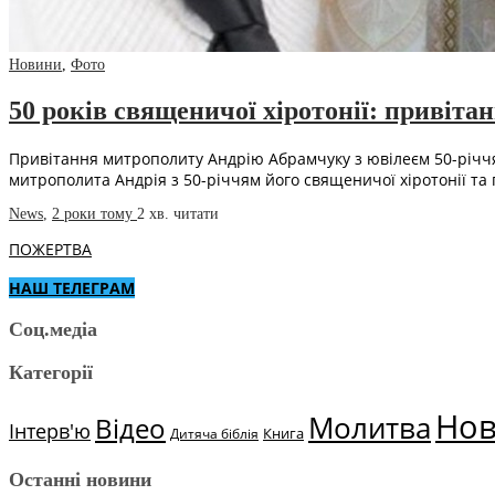
Новини
,
Фото
50 років священичої хіротонії: привіт
Привітання митрополиту Андрію Абрамчуку з ювілеєм 50-річчя а
митрополита Андрія з 50-річчям його священичої хіротонії та
News
,
2 роки тому
2 хв.
читати
ПОЖЕРТВА
НАШ ТЕЛЕГРАМ
Соц.медіа
Категорії
Но
Молитва
Відео
Інтерв'ю
Книга
Дитяча біблія
Останні новини