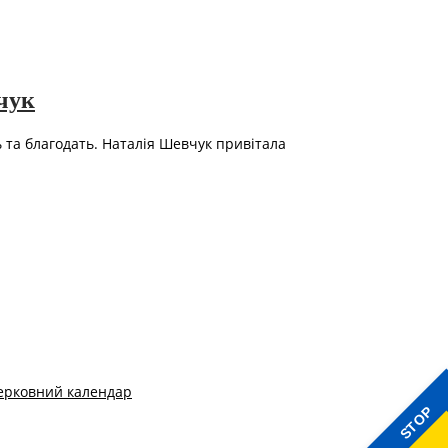
чук
ь та благодать. Наталія Шевчук привітала
ерковний календар
STOP