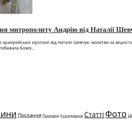
ання митрополиту Андрію від Наталії Шев
рхієрейської хіротонії від Наталії Шевчук: молитви за міцніст
 побажала Божої…
вини
Фото
Статті
Послання
Ц
Проповіді
Розслідування