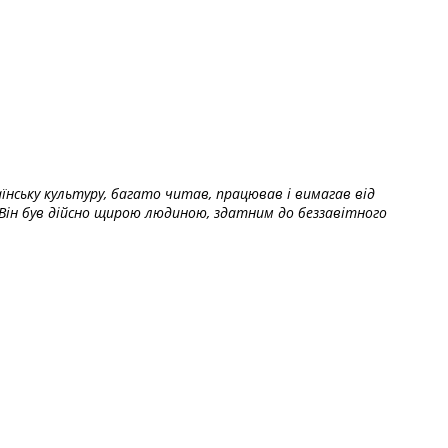
їнську культуру, багато читав, працював і вимагав від
Він був дійсно щирою людиною, здатним до беззавітного