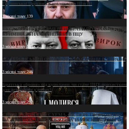
Грузинської Церкви з Католикосом Шіо III
3 місяці тому
139
ЕКСКЛЮЗИВ (ДОКУМЕНТИ)/БРАТИ ПО КРОВІ:
КРИМІНАЛЬНА ФРАНШИЗА В ПЦУ
3 місяці тому
539
МАТЕРИНСЬКИЙ ОМОРФОР В ЧАС ВІЙНИ В УКРАЇНІ
3 місяці тому
246
Братська «броня» під куполами: чи стане ПЦУ прихистком
для дезертирів у рясах?
3 місяці тому
292
СВЯТІ УХИЛЯНТИ: СХЕМА, ЯК ПЕРЕТВОРИТИ ПЦУ
НА «ОФШОР» ДЛЯ ДЕЗЕРТИРА ІЗ МОСКОВСЬКОГО
ПАТРІАРХАТУ