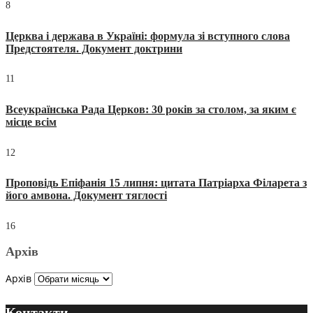
8
Церква і держава в Україні: формула зі вступного слова
Предстоятеля. Документ доктрини
11
Всеукраїнська Рада Церков: 30 років за столом, за яким є
місце всім
12
Проповідь Епіфанія 15 липня: цитата Патріарха Філарета з
його амвона. Документ тяглості
16
Архів
Архів
Контакти