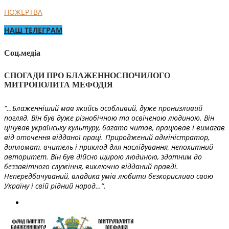
ПОЖЕРТВА
НАШ ТЕЛЕГРАМ
Соц.медіа
СПОГАДИ ПРО БЛАЖЕННОСПОЧИЛОГО
МИТРОПОЛИТА МЕФОДІЯ
“…Блаженніший мав якийсь особливий, дуже пронизливий
погляд. Він був дуже різнобічною та освіченою людиною. Він
цінував українську культуру, багато читав, працював і вимагав
від оточення відданої праці. Природжений адміністратор,
дипломат, вчитель і приклад для наслідування, непохитний
авторитет. Він був дійсно щирою людиною, здатним до
беззавітного служіння, виключно відданий правді.
Непередбачуваний, владика умів любити безкорисливо свою
Україну і свій рідний народ…”.