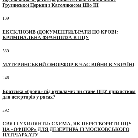
Грузинської Церкви з Католикосом Шіо III
139
ЕКСКЛЮЗИВ (ДОКУМЕНТИ)/БРАТИ ПО КРОВІ:
КРИМІНАЛЬНА ФРАНШИЗА В ПЦУ
539
МАТЕРИНСЬКИЙ ОМОРФОР В ЧАС ВІЙНИ В УКРАЇНІ
246
Братська «броня» під куполами: чи стане ПЦУ прихистком
для дезертирів у рясах?
292
СВЯТІ УХИЛЯНТИ: СХЕМА, ЯК ПЕРЕТВОРИТИ ПЦУ
НА «ОФШОР» ДЛЯ ДЕЗЕРТИРА ІЗ МОСКОВСЬКОГО
ПАТРІАРХАТУ