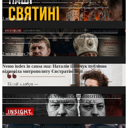
Фонд пам’яті Митрополита Мефодія підтримує
міжнародну петицію щодо участі Росії в ЮНЕСКО
1 місяць тому
58
ПРИСМАК «РУССЬКОГО МІРА» в ПЦУ: ексклюзивні
документи, вирок і російський слід у Тернопільсько-
Бучацькій єпархії
2 місяці тому
293
Nemo iudex in causa sua: Наталія Шевчук публічно
відповіла митрополиту Євстратію Зорі
3 місяці тому
212
EXCLUSIVE (DOCUMENTS)/BLOOD BROTHERS: THE
CRIMINAL FRANCHISE WITHIN THE OCU
3 місяці тому
126
Від віолончелі до Патріаршого жезла: Новий шлях