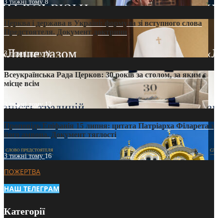
3 тижні тому
8
Церква і держава в Україні: формула зі вступного слова
Предстоятеля. Документ доктрини
3 тижні тому
11
Всеукраїнська Рада Церков: 30 років за столом, за яким є
місце всім
3 тижні тому
12
Проповідь Епіфанія 15 липня: цитата Патріарха Філарета з
його амвона. Документ тяглості
3 тижні тому
16
ПОЖЕРТВА
НАШ ТЕЛЕГРАМ
Категорії