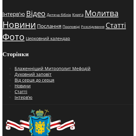
Молитва
Відео
Інтерв'ю
Книга
Дитяча біблія
Новини
Статті
Послання
Проповіді
Розслідування
Фото
Церковний календар
Сторінки
Блаженніший Митрополит Мефодій
Духовний заповіт
Від серця до серця
Новини
Статті
Інтерв’ю