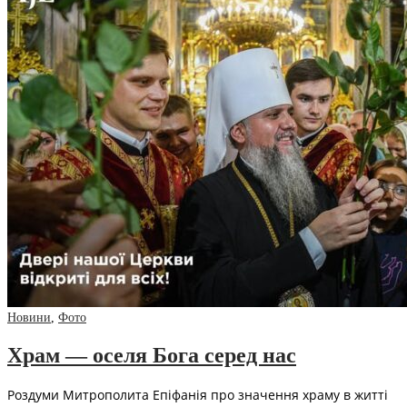
Новини
,
Фото
Храм — оселя Бога серед нас
Роздуми Митрополита Епіфанія про значення храму в житті