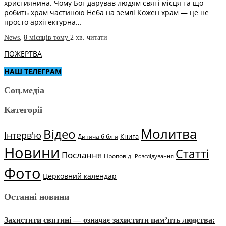
християнина. Чому Бог дарував людям святі місця та що
робить храм частиною Неба на землі Кожен храм — це не
просто архітектурна…
News
,
8 місяців тому
2 хв.
читати
ПОЖЕРТВА
НАШ ТЕЛЕГРАМ
Соц.медіа
Категорії
Молитва
Відео
Інтерв'ю
Книга
Дитяча біблія
Новини
Статті
Послання
Проповіді
Розслідування
Фото
Церковний календар
Останні новини
Захистити святині — означає захистити пам’ять людства: