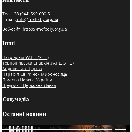
Тел:
+38 (044) 599-000-5
E-mail:
info@mefodiy.org.ua
Веб-сайт:
https://mefodiy.org.ua
Інші
Патріархія УАПЦ (УПЦ)
Тернопільська Єпархія УАПЦ (УПЦ)
Андріївська Церква
Парафія Св. Жінок-Мироносиць
Помісна Церква України
Щедрик – Церковна Лавка
Соц.медіа
Останні новини
Захистити святині — означає захистити пам’ять людства: