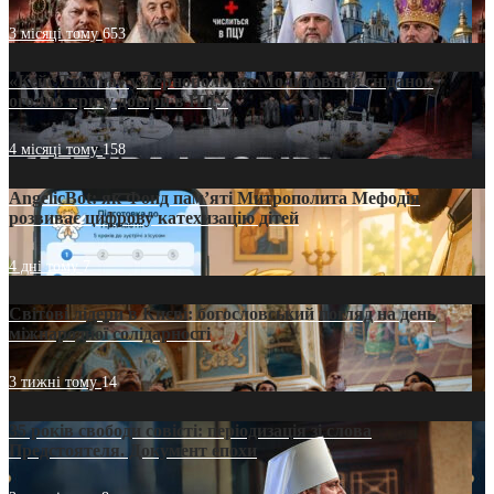
3 місяці тому
653
«Кейс Тихона» у Тернополі: як Молитовний сніданок
оголив кризу довіри в ПЦУ
4 місяці тому
158
AngelicBot: як Фонд пам’яті Митрополита Мефодія
розвиває цифрову катехизацію дітей
4 дні тому
7
Світові лідери в Києві: богословський погляд на день
міжнародної солідарності
3 тижні тому
14
35 років свободи совісті: періодизація зі слова
Предстоятеля. Документ епохи