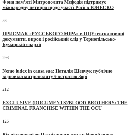
Фонд пам’яті Митрополита Мефодія підтримує
міжнародну петицію щодо участі Росії в ЮНЕСКО
58
ПРИСМАК «РУССЬКОГО МІРА» в ПЦУ: ексклюзивні
документи, вирок і російський слід у Тернопільсько-
Бучацькій єпархії
293
Nemo iudex in causa sua: Наталія Шевчук публічно
відповіла митрополиту Євстратію Зорі
212
EXCLUSIVE (DOCUMENTS)/BLOOD BROTHERS: THE
CRIMINAL FRANCHISE WITHIN THE OCU
126
Від віолончелі до Патріаршого жезла: Новий шлях