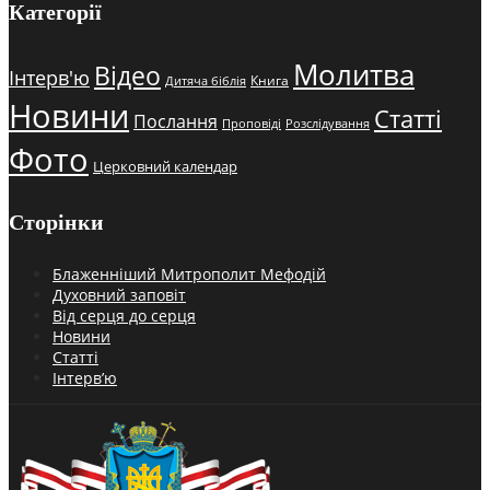
Категорії
Молитва
Відео
Інтерв'ю
Книга
Дитяча біблія
Новини
Статті
Послання
Проповіді
Розслідування
Фото
Церковний календар
Сторінки
Блаженніший Митрополит Мефодій
Духовний заповіт
Від серця до серця
Новини
Статті
Інтерв’ю