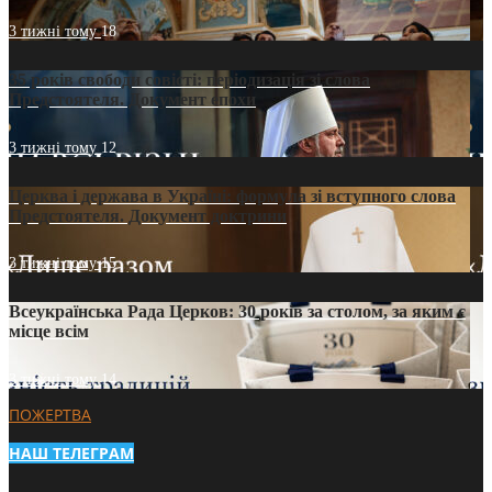
3 тижні тому
18
35 років свободи совісті: періодизація зі слова
Предстоятеля. Документ епохи
3 тижні тому
12
Церква і держава в Україні: формула зі вступного слова
Предстоятеля. Документ доктрини
3 тижні тому
15
Всеукраїнська Рада Церков: 30 років за столом, за яким є
місце всім
3 тижні тому
14
ПОЖЕРТВА
НАШ ТЕЛЕГРАМ