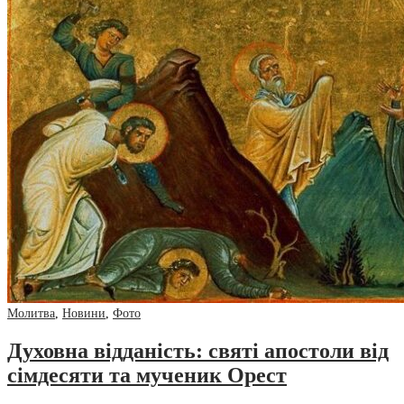
Молитва
,
Новини
,
Фото
Духовна відданість: святі апостоли від
сімдесяти та мученик Орест