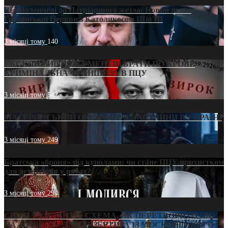
Від віолончелі до Патріаршого жезла: Новий шлях
Грузинської Церкви з Католикосом Шіо III
3 місяці тому
140
ЕКСКЛЮЗИВ (ДОКУМЕНТИ)/БРАТИ ПО КРОВІ:
КРИМІНАЛЬНА ФРАНШИЗА В ПЦУ
3 місяці тому
542
МАТЕРИНСЬКИЙ ОМОРФОР В ЧАС ВІЙНИ В УКРАЇНІ
3 місяці тому
249
Братська «броня» під куполами: чи стане ПЦУ прихистком
для дезертирів у рясах?
3 місяці тому
294
СВЯТІ УХИЛЯНТИ: СХЕМА, ЯК ПЕРЕТВОРИТИ ПЦУ
НА «ОФШОР» ДЛЯ ДЕЗЕРТИРА ІЗ МОСКОВСЬКОГО