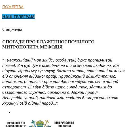
ПОЖЕРТВА
НАШ ТЕЛЕГРАМ
Соц.медіа
СПОГАДИ ПРО БЛАЖЕННОСПОЧИЛОГО
МИТРОПОЛИТА МЕФОДІЯ
“…Блаженніший мав якийсь особливий, дуже пронизливий
погляд. Він був дуже різнобічною та освіченою людиною. Він
цінував українську культуру, багато читав, працював і вимагав
від оточення відданої праці. Природжений адміністратор,
дипломат, вчитель і приклад для наслідування, непохитний
авторитет. Він був дійсно щирою людиною, здатним до
беззавітного служіння, виключно відданий правді.
Непередбачуваний, владика умів любити безкорисливо свою
Україну і свій рідний народ…”.