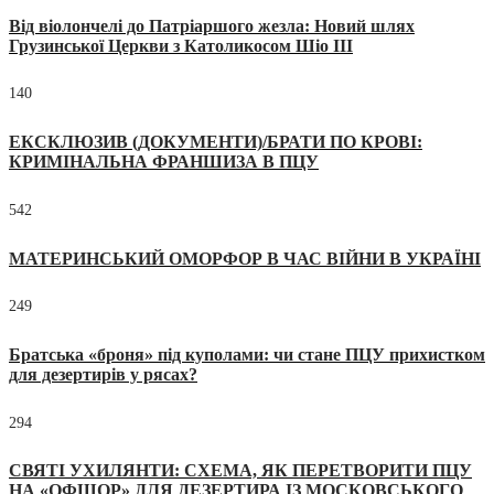
Від віолончелі до Патріаршого жезла: Новий шлях
Грузинської Церкви з Католикосом Шіо III
140
ЕКСКЛЮЗИВ (ДОКУМЕНТИ)/БРАТИ ПО КРОВІ:
КРИМІНАЛЬНА ФРАНШИЗА В ПЦУ
542
МАТЕРИНСЬКИЙ ОМОРФОР В ЧАС ВІЙНИ В УКРАЇНІ
249
Братська «броня» під куполами: чи стане ПЦУ прихистком
для дезертирів у рясах?
294
СВЯТІ УХИЛЯНТИ: СХЕМА, ЯК ПЕРЕТВОРИТИ ПЦУ
НА «ОФШОР» ДЛЯ ДЕЗЕРТИРА ІЗ МОСКОВСЬКОГО