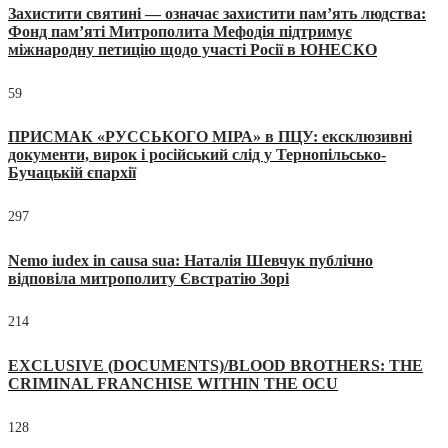
Захистити святині — означає захистити пам’ять людства:
Фонд пам’яті Митрополита Мефодія підтримує
міжнародну петицію щодо участі Росії в ЮНЕСКО
59
ПРИСМАК «РУССЬКОГО МІРА» в ПЦУ: ексклюзивні
документи, вирок і російський слід у Тернопільсько-
Бучацькій єпархії
297
Nemo iudex in causa sua: Наталія Шевчук публічно
відповіла митрополиту Євстратію Зорі
214
EXCLUSIVE (DOCUMENTS)/BLOOD BROTHERS: THE
CRIMINAL FRANCHISE WITHIN THE OCU
128