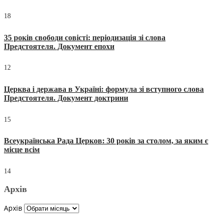
18
35 років свободи совісті: періодизація зі слова
Предстоятеля. Документ епохи
12
Церква і держава в Україні: формула зі вступного слова
Предстоятеля. Документ доктрини
15
Всеукраїнська Рада Церков: 30 років за столом, за яким є
місце всім
14
Архів
Архів