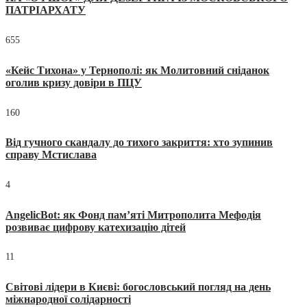
ПАТРІАРХАТУ
655
«Кейс Тихона» у Тернополі: як Молитовний сніданок
оголив кризу довіри в ПЦУ
160
Від гучного скандалу до тихого закриття: хто зупинив
справу Мстислава
4
AngelicBot: як Фонд пам’яті Митрополита Мефодія
розвиває цифрову катехизацію дітей
11
Світові лідери в Києві: богословський погляд на день
міжнародної солідарності