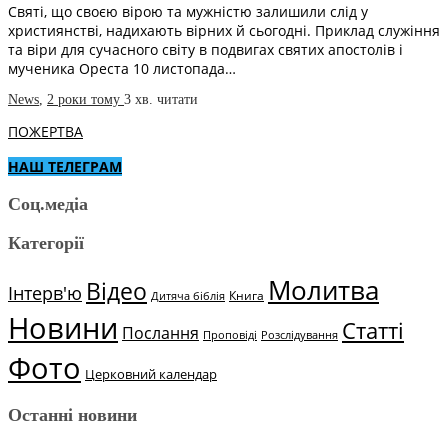
Святі, що своєю вірою та мужністю залишили слід у
християнстві, надихають вірних й сьогодні. Приклад служіння
та віри для сучасного світу в подвигах святих апостолів і
мученика Ореста 10 листопада…
News
,
2 роки тому
3 хв.
читати
ПОЖЕРТВА
НАШ ТЕЛЕГРАМ
Соц.медіа
Категорії
Молитва
Відео
Інтерв'ю
Книга
Дитяча біблія
Новини
Статті
Послання
Проповіді
Розслідування
Фото
Церковний календар
Останні новини