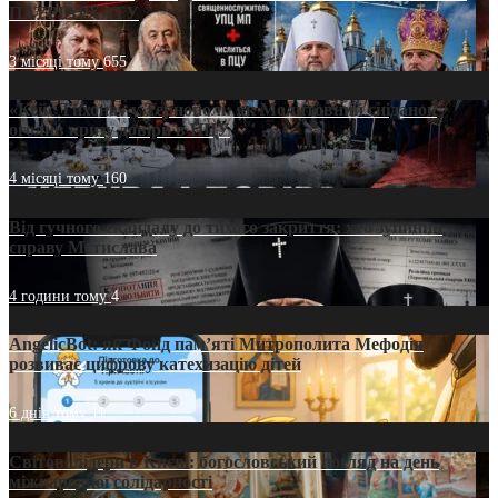
ПАТРІАРХАТУ
3 місяці тому
655
«Кейс Тихона» у Тернополі: як Молитовний сніданок
оголив кризу довіри в ПЦУ
4 місяці тому
160
Від гучного скандалу до тихого закриття: хто зупинив
справу Мстислава
4 години тому
4
AngelicBot: як Фонд пам’яті Митрополита Мефодія
розвиває цифрову катехизацію дітей
6 днів тому
11
Світові лідери в Києві: богословський погляд на день
міжнародної солідарності