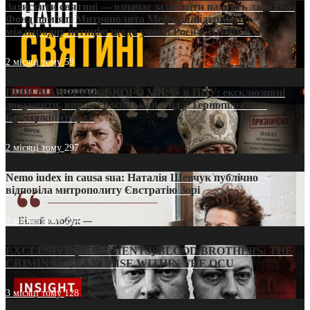
Захистити святині — означає захистити пам’ять людства:
Фонд пам’яті Митрополита Мефодія підтримує
міжнародну петицію щодо участі Росії в ЮНЕСКО
2 місяці тому
59
ПРИСМАК «РУССЬКОГО МІРА» в ПЦУ: ексклюзивні
документи, вирок і російський слід у Тернопільсько-
Бучацькій єпархії
2 місяці тому
297
Nemo iudex in causa sua: Наталія Шевчук публічно
відповіла митрополиту Євстратію Зорі
3 місяці тому
214
EXCLUSIVE (DOCUMENTS)/BLOOD BROTHERS: THE
CRIMINAL FRANCHISE WITHIN THE OCU
3 місяці тому
128