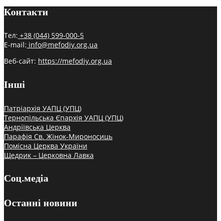
Контакти
Тел:
+38 (044) 599-000-5
E-mail:
info@mefodiy.org.ua
Веб-сайт:
https://mefodiy.org.ua
Інші
Патріархія УАПЦ (УПЦ)
Тернопільська Єпархія УАПЦ (УПЦ)
Андріївська Церква
Парафія Св. Жінок-Мироносиць
Помісна Церква України
Щедрик – Церковна Лавка
Соц.медіа
Останні новини