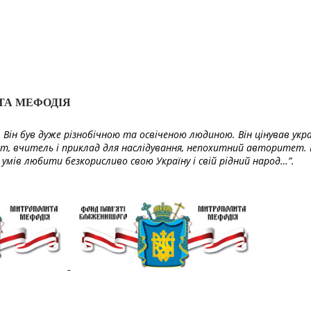
ТА МЕФОДІЯ
Він був дуже різнобічною та освіченою людиною. Він цінував укра
т, вчитель і приклад для наслідування, непохитний авторитет. 
умів любити безкорисливо свою Україну і свій рідний народ…”.