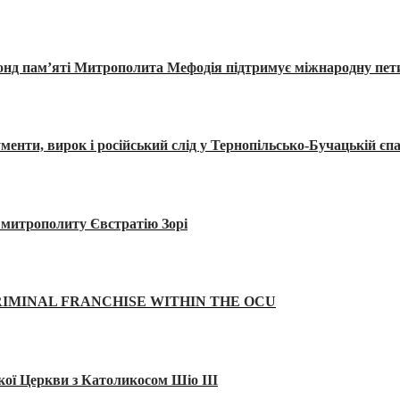
Фонд пам’яті Митрополита Мефодія підтримує міжнародну пе
, вирок і російський слід у Тернопільсько-Бучацькій єпа
а митрополиту Євстратію Зорі
IMINAL FRANCHISE WITHIN THE OCU
кої Церкви з Католикосом Шіо III