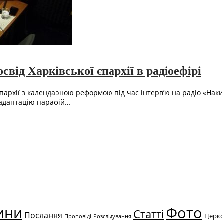
від Харківської єпархії в радіоефірі
пархії з календарною реформою під час інтерв’ю на радіо «Наки
 адаптацію парафій…
ини
Фото
Статті
Послання
Церк
Проповіді
Розслідування