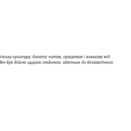
їнську культуру, багато читав, працював і вимагав від
Він був дійсно щирою людиною, здатним до беззавітного