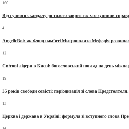
160
Від гучного скандалу до тихого закриття: хто зупинив спра
4
AngelicBot: як Фонд пам’яті Митрополита Мефодія розвиває
12
Світові лідери в Києві: богословський погляд на день міжнар
19
35 років свободи совісті: періодизація зі слова Предстоятел
13
Церква і держава в Україні: формула зі вступного слова П
16