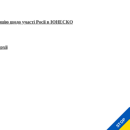
тицію щодо участі Росії в ЮНЕСКО
рхії
STOP