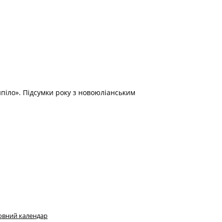
піло». Підсумки року з новоюліанським
овний календар