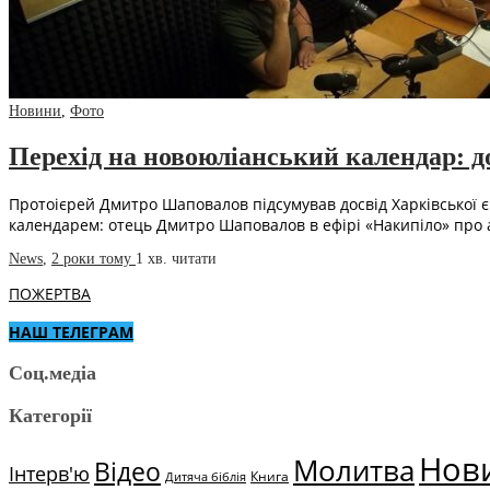
Новини
,
Фото
Перехід на новоюліанський календар: дос
Протоієрей Дмитро Шаповалов підсумував досвід Харківської є
календарем: отець Дмитро Шаповалов в ефірі «Накипіло» про
News
,
2 роки тому
1 хв.
читати
ПОЖЕРТВА
НАШ ТЕЛЕГРАМ
Соц.медіа
Категорії
Нов
Молитва
Відео
Інтерв'ю
Книга
Дитяча біблія