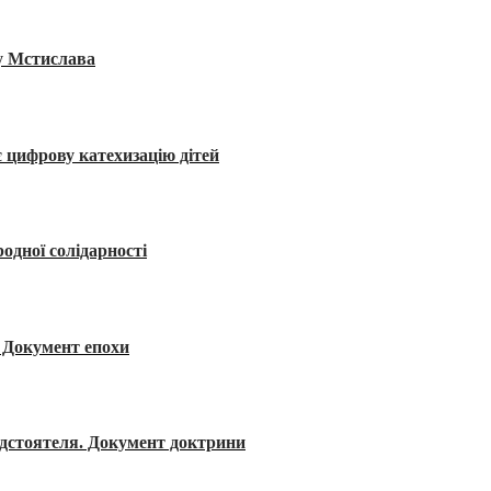
ву Мстислава
 цифрову катехизацію дітей
одної солідарності
я. Документ епохи
редстоятеля. Документ доктрини