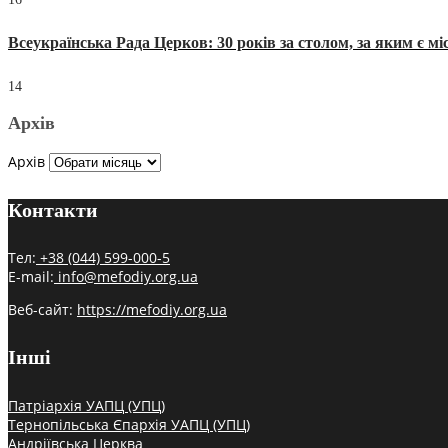
Всеукраїнська Рада Церков: 30 років за столом, за яким є мі
14
Архів
Архів
Контакти
Тел:
+38 (044) 599-000-5
E-mail:
info@mefodiy.org.ua
Веб-сайт:
https://mefodiy.org.ua
Інші
Патріархія УАПЦ (УПЦ)
Тернопільська Єпархія УАПЦ (УПЦ)
Андріївська Церква