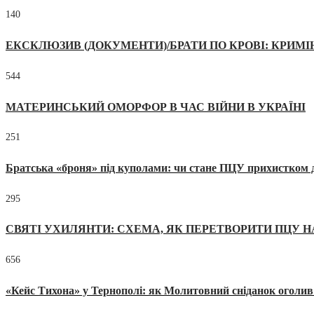
140
ЕКСКЛЮЗИВ (ДОКУМЕНТИ)/БРАТИ ПО КРОВІ: КРИМ
544
МАТЕРИНСЬКИЙ ОМОРФОР В ЧАС ВІЙНИ В УКРАЇНІ
251
Братська «броня» під куполами: чи стане ПЦУ прихистком д
295
СВЯТІ УХИЛЯНТИ: СХЕМА, ЯК ПЕРЕТВОРИТИ ПЦУ Н
656
«Кейс Тихона» у Тернополі: як Молитовний сніданок оголив