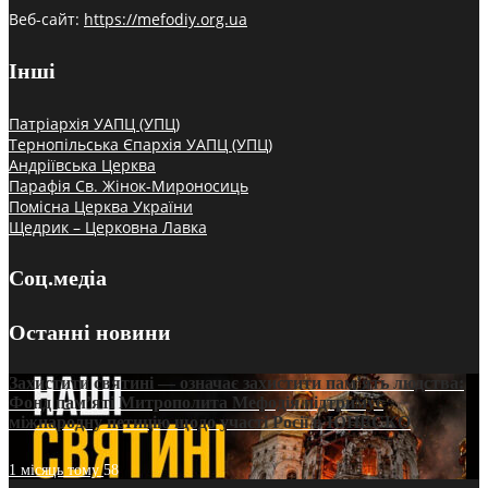
Веб-сайт:
https://mefodiy.org.ua
Інші
Патріархія УАПЦ (УПЦ)
Тернопільська Єпархія УАПЦ (УПЦ)
Андріївська Церква
Парафія Св. Жінок-Мироносиць
Помісна Церква України
Щедрик – Церковна Лавка
Соц.медіа
Останні новини
Захистити святині — означає захистити пам’ять людства:
Фонд пам’яті Митрополита Мефодія підтримує
міжнародну петицію щодо участі Росії в ЮНЕСКО
1 місяць тому
58