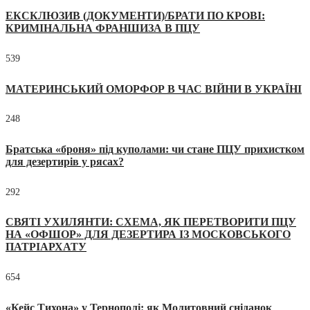
ЕКСКЛЮЗИВ (ДОКУМЕНТИ)/БРАТИ ПО КРОВІ:
КРИМІНАЛЬНА ФРАНШИЗА В ПЦУ
539
МАТЕРИНСЬКИЙ ОМОРФОР В ЧАС ВІЙНИ В УКРАЇНІ
248
Братська «броня» під куполами: чи стане ПЦУ прихистком
для дезертирів у рясах?
292
СВЯТІ УХИЛЯНТИ: СХЕМА, ЯК ПЕРЕТВОРИТИ ПЦУ
НА «ОФШОР» ДЛЯ ДЕЗЕРТИРА ІЗ МОСКОВСЬКОГО
ПАТРІАРХАТУ
654
«Кейс Тихона» у Тернополі: як Молитовний сніданок