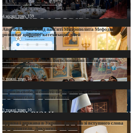
оголив кризу довіри в ПЦУ
4 місяці тому
159
AngelicBot: як Фонд пам’яті Митрополита Мефодія
розвиває цифрову катехизацію дітей
5 днів тому
9
Світові лідери в Києві: богословський погляд на день
міжнародної солідарності
3 тижні тому
16
35 років свободи совісті: періодизація зі слова
Предстоятеля. Документ епохи
3 тижні тому
10
Церква і держава в Україні: формула зі вступного слова
Предстоятеля. Документ доктрини