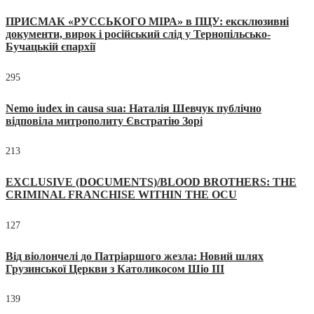
ПРИСМАК «РУССЬКОГО МІРА» в ПЦУ: ексклюзивні
документи, вирок і російський слід у Тернопільсько-
Бучацькій єпархії
295
Nemo iudex in causa sua: Наталія Шевчук публічно
відповіла митрополиту Євстратію Зорі
213
EXCLUSIVE (DOCUMENTS)/BLOOD BROTHERS: THE
CRIMINAL FRANCHISE WITHIN THE OCU
127
Від віолончелі до Патріаршого жезла: Новий шлях
Грузинської Церкви з Католикосом Шіо III
139