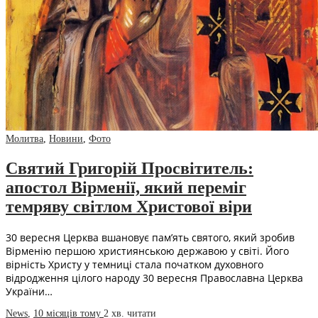
Молитва
,
Новини
,
Фото
Святий Григорій Просвітитель:
апостол Вірменії, який переміг
темряву світлом Христової віри
30 вересня Церква вшановує пам’ять святого, який зробив
Вірменію першою християнською державою у світі. Його
вірність Христу у темниці стала початком духовного
відродження цілого народу 30 вересня Православна Церква
України…
News
,
10 місяців тому
2 хв.
читати