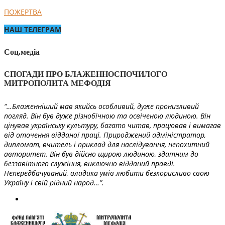
ПОЖЕРТВА
НАШ ТЕЛЕГРАМ
Соц.медіа
СПОГАДИ ПРО БЛАЖЕННОСПОЧИЛОГО
МИТРОПОЛИТА МЕФОДІЯ
“…Блаженніший мав якийсь особливий, дуже пронизливий
погляд. Він був дуже різнобічною та освіченою людиною. Він
цінував українську культуру, багато читав, працював і вимагав
від оточення відданої праці. Природжений адміністратор,
дипломат, вчитель і приклад для наслідування, непохитний
авторитет. Він був дійсно щирою людиною, здатним до
беззавітного служіння, виключно відданий правді.
Непередбачуваний, владика умів любити безкорисливо свою
Україну і свій рідний народ…”.