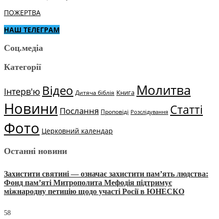
ПОЖЕРТВА
НАШ ТЕЛЕГРАМ
Соц.медіа
Категорії
Молитва
Відео
Інтерв'ю
Книга
Дитяча біблія
Новини
Статті
Послання
Проповіді
Розслідування
Фото
Церковний календар
Останні новини
Захистити святині — означає захистити пам’ять людства:
Фонд пам’яті Митрополита Мефодія підтримує
міжнародну петицію щодо участі Росії в ЮНЕСКО
58