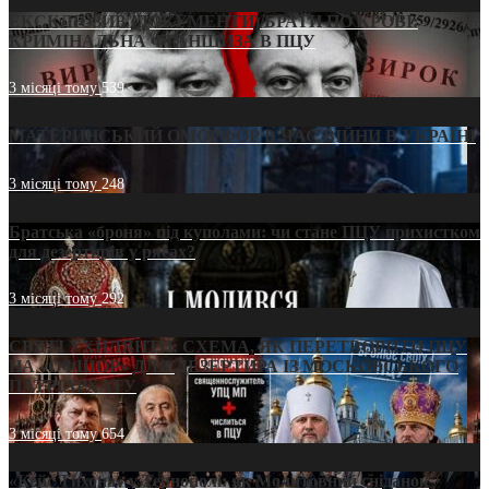
ЕКСКЛЮЗИВ (ДОКУМЕНТИ)/БРАТИ ПО КРОВІ:
КРИМІНАЛЬНА ФРАНШИЗА В ПЦУ
3 місяці тому
539
МАТЕРИНСЬКИЙ ОМОРФОР В ЧАС ВІЙНИ В УКРАЇНІ
3 місяці тому
248
Братська «броня» під куполами: чи стане ПЦУ прихистком
для дезертирів у рясах?
3 місяці тому
292
СВЯТІ УХИЛЯНТИ: СХЕМА, ЯК ПЕРЕТВОРИТИ ПЦУ
НА «ОФШОР» ДЛЯ ДЕЗЕРТИРА ІЗ МОСКОВСЬКОГО
ПАТРІАРХАТУ
3 місяці тому
654
«Кейс Тихона» у Тернополі: як Молитовний сніданок