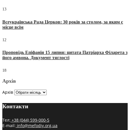
13
Всеукраїнська Рада Церков: 30 років за столом, за яким є
місце всім
12
Проповідь Епіфанія 15 липня: цитата Патріарха Філарета з
його амвона. Документ тяглості
18
Архів
Архів
Контакти
Тел:
+38 (044) 599-000-5
E-mail:
info@mefodiy.org.ua