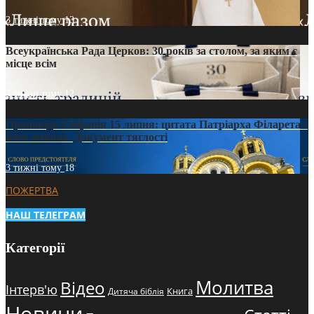
3 тижні тому
13
Всеукраїнська Рада Церков: 30 років за столом, за яким є
місце всім
3 тижні тому
12
Проповідь Епіфанія 15 липня: цитата Патріарха Філарета з
його амвона. Документ тяглості
3 тижні тому
18
ПОЖЕРТВА
НАШ ТЕЛЕГРАМ
Категорії
Молитва
Відео
Інтерв'ю
Книга
Дитяча біблія
Новини