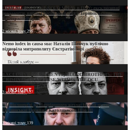
ПРИСМАК «РУССЬКОГО МІРА» в ПЦУ: ексклюзивні
документи, вирок і російський слід у Тернопільсько-
Бучацькій єпархії
2 місяці тому
295
Nemo iudex in causa sua: Наталія Шевчук публічно
відповіла митрополиту Євстратію Зорі
3 місяці тому
213
EXCLUSIVE (DOCUMENTS)/BLOOD BROTHERS: THE
CRIMINAL FRANCHISE WITHIN THE OCU
3 місяці тому
127
Від віолончелі до Патріаршого жезла: Новий шлях
Грузинської Церкви з Католикосом Шіо III
3 місяці тому
139