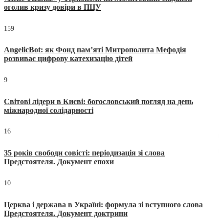
оголив кризу довіри в ПЦУ
159
AngelicBot: як Фонд пам’яті Митрополита Мефодія
розвиває цифрову катехизацію дітей
9
Світові лідери в Києві: богословський погляд на день
міжнародної солідарності
16
35 років свободи совісті: періодизація зі слова
Предстоятеля. Документ епохи
10
Церква і держава в Україні: формула зі вступного слова
Предстоятеля. Документ доктрини