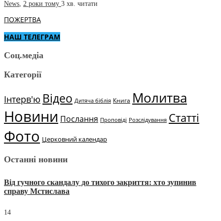
News
,
2 роки тому
3 хв.
читати
ПОЖЕРТВА
НАШ ТЕЛЕГРАМ
Соц.медіа
Категорії
Молитва
Відео
Інтерв'ю
Книга
Дитяча біблія
Новини
Статті
Послання
Проповіді
Розслідування
Фото
Церковний календар
Останні новини
Від гучного скандалу до тихого закриття: хто зупинив
справу Мстислава
14