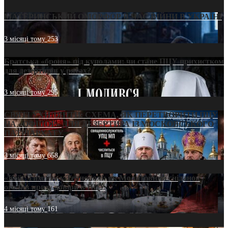
МАТЕРИНСЬКИЙ ОМОРФОР В ЧАС ВІЙНИ В УКРАЇНІ
3 місяці тому
253
Братська «броня» під куполами: чи стане ПЦУ прихистком
для дезертирів у рясах?
3 місяці тому
295
СВЯТІ УХИЛЯНТИ: СХЕМА, ЯК ПЕРЕТВОРИТИ ПЦУ
НА «ОФШОР» ДЛЯ ДЕЗЕРТИРА ІЗ МОСКОВСЬКОГО
ПАТРІАРХАТУ
3 місяці тому
658
«Кейс Тихона» у Тернополі: як Молитовний сніданок
оголив кризу довіри в ПЦУ
4 місяці тому
161