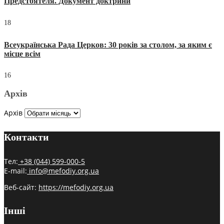
Предстоятеля. Документ доктрини
18
Всеукраїнська Рада Церков: 30 років за столом, за яким є
місце всім
16
Архів
Архів
Контакти
Тел:
+38 (044) 599-000-5
E-mail:
info@mefodiy.org.ua
Веб-сайт:
https://mefodiy.org.ua
Інші