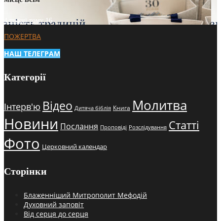
4 тижні тому
16
ПОЖЕРТВА
НАШ ТЕЛЕГРАМ
Категорії
Молитва
Відео
Інтерв'ю
Книга
Дитяча біблія
Новини
Статті
Послання
Проповіді
Розслідування
Фото
Церковний календар
Сторінки
Блаженніший Митрополит Мефодій
Духовний заповіт
Від серця до серця