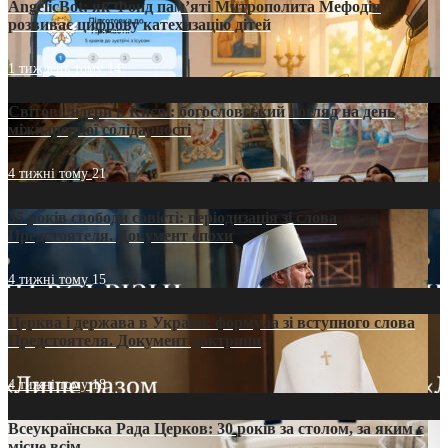
AngelicBot: як Фонд пам’яті Митрополита Мефодія
розвиває цифрову катехизацію дітей
1 тиждень тому
14
Світові лідери в Києві: богословський погляд на день
міжнародної солідарності
4 тижні тому
21
35 років свободи совісті: періодизація зі слова
Предстоятеля. Документ епохи
4 тижні тому
15
Церква і держава в Україні: формула зі вступного слова
Предстоятеля. Документ доктрини
4 тижні тому
18
Всеукраїнська Рада Церков: 30 років за столом, за яким є
місце всім