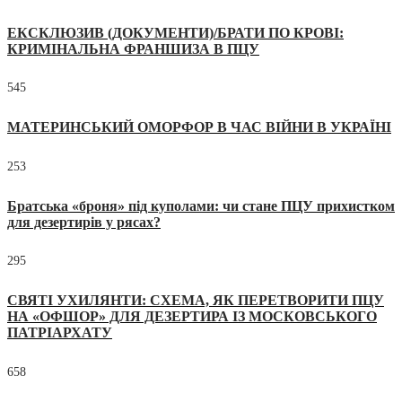
ЕКСКЛЮЗИВ (ДОКУМЕНТИ)/БРАТИ ПО КРОВІ:
КРИМІНАЛЬНА ФРАНШИЗА В ПЦУ
545
МАТЕРИНСЬКИЙ ОМОРФОР В ЧАС ВІЙНИ В УКРАЇНІ
253
Братська «броня» під куполами: чи стане ПЦУ прихистком
для дезертирів у рясах?
295
СВЯТІ УХИЛЯНТИ: СХЕМА, ЯК ПЕРЕТВОРИТИ ПЦУ
НА «ОФШОР» ДЛЯ ДЕЗЕРТИРА ІЗ МОСКОВСЬКОГО
ПАТРІАРХАТУ
658