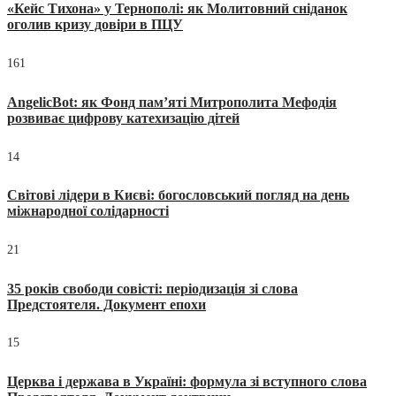
«Кейс Тихона» у Тернополі: як Молитовний сніданок
оголив кризу довіри в ПЦУ
161
AngelicBot: як Фонд пам’яті Митрополита Мефодія
розвиває цифрову катехизацію дітей
14
Світові лідери в Києві: богословський погляд на день
міжнародної солідарності
21
35 років свободи совісті: періодизація зі слова
Предстоятеля. Документ епохи
15
Церква і держава в Україні: формула зі вступного слова