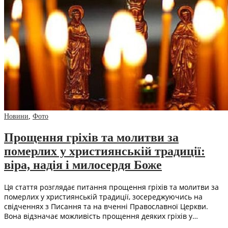
Новини
,
Фото
Прощення гріхів та молитви за
померлих у християнській традиції:
віра, надія і милосердя Боже
Ця стаття розглядає питання прощення гріхів та молитви за
померлих у християнській традиції, зосереджуючись на
свідченнях з Писання та на вченні Православної Церкви.
Вона відзначає можливість прощення деяких гріхів у…