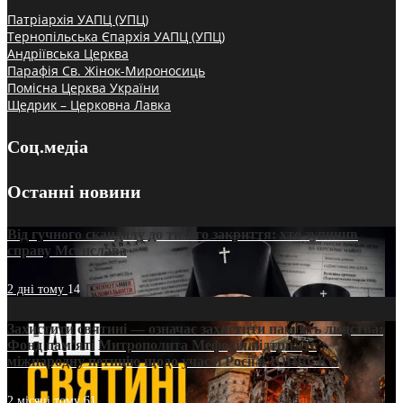
Патріархія УАПЦ (УПЦ)
Тернопільська Єпархія УАПЦ (УПЦ)
Андріївська Церква
Парафія Св. Жінок-Мироносиць
Помісна Церква України
Щедрик – Церковна Лавка
Соц.медіа
Останні новини
Від гучного скандалу до тихого закриття: хто зупинив
справу Мстислава
2 дні тому
14
Захистити святині — означає захистити пам’ять людства:
Фонд пам’яті Митрополита Мефодія підтримує
міжнародну петицію щодо участі Росії в ЮНЕСКО
2 місяці тому
61