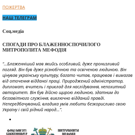
ПОЖЕРТВА
НАШ ТЕЛЕГРАМ
Соц.медіа
СПОГАДИ ПРО БЛАЖЕННОСПОЧИЛОГО
МИТРОПОЛИТА МЕФОДІЯ
“…Блаженніший мав якийсь особливий, дуже пронизливий
погляд. Він був дуже різнобічною та освіченою людиною. Він
цінував українську культуру, багато читав, працював і вимагав
від оточення відданої праці. Природжений адміністратор,
дипломат, вчитель і приклад для наслідування, непохитний
авторитет. Він був дійсно щирою людиною, здатним до
беззавітного служіння, виключно відданий правді.
Непередбачуваний, владика умів любити безкорисливо свою
Україну і свій рідний народ…”.