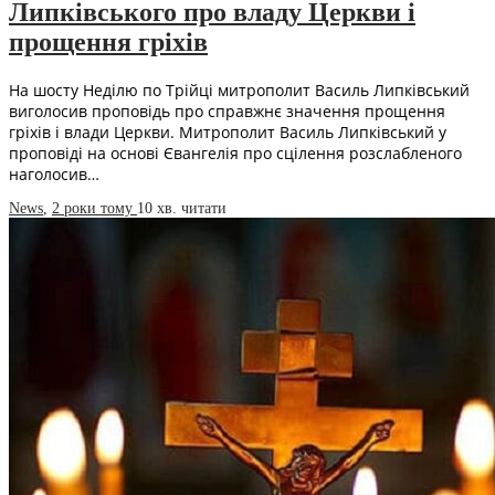
Липківського про владу Церкви і
прощення гріхів
На шосту Неділю по Трійці митрополит Василь Липківський
виголосив проповідь про справжнє значення прощення
гріхів і влади Церкви. Митрополит Василь Липківський у
проповіді на основі Євангелія про сцілення розслабленого
наголосив…
News
,
2 роки тому
10 хв.
читати