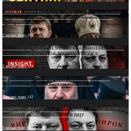
ПРИСМАК «РУССЬКОГО МІРА» в ПЦУ: ексклюзивні
документи, вирок і російський слід у Тернопільсько-
Бучацькій єпархії
2 місяці тому
299
EXCLUSIVE (DOCUMENTS)/BLOOD BROTHERS: THE
CRIMINAL FRANCHISE WITHIN THE OCU
3 місяці тому
129
Від віолончелі до Патріаршого жезла: Новий шлях
Грузинської Церкви з Католикосом Шіо III
3 місяці тому
142
ЕКСКЛЮЗИВ (ДОКУМЕНТИ)/БРАТИ ПО КРОВІ:
КРИМІНАЛЬНА ФРАНШИЗА В ПЦУ
3 місяці тому
545