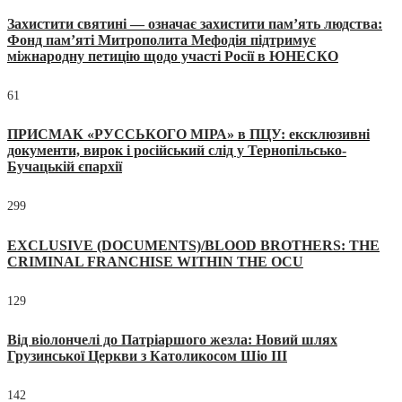
Захистити святині — означає захистити пам’ять людства:
Фонд пам’яті Митрополита Мефодія підтримує
міжнародну петицію щодо участі Росії в ЮНЕСКО
61
ПРИСМАК «РУССЬКОГО МІРА» в ПЦУ: ексклюзивні
документи, вирок і російський слід у Тернопільсько-
Бучацькій єпархії
299
EXCLUSIVE (DOCUMENTS)/BLOOD BROTHERS: THE
CRIMINAL FRANCHISE WITHIN THE OCU
129
Від віолончелі до Патріаршого жезла: Новий шлях
Грузинської Церкви з Католикосом Шіо III
142