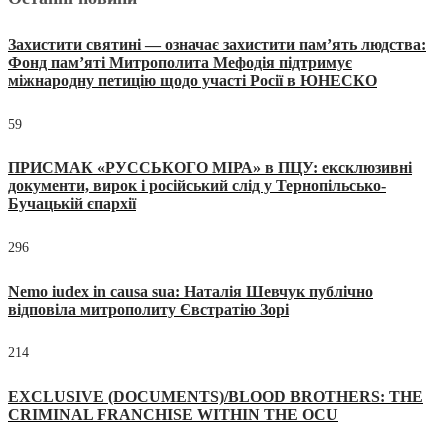
Захистити святині — означає захистити пам’ять людства:
Фонд пам’яті Митрополита Мефодія підтримує
міжнародну петицію щодо участі Росії в ЮНЕСКО
59
ПРИСМАК «РУССЬКОГО МІРА» в ПЦУ: ексклюзивні
документи, вирок і російський слід у Тернопільсько-
Бучацькій єпархії
296
Nemo iudex in causa sua: Наталія Шевчук публічно
відповіла митрополиту Євстратію Зорі
214
EXCLUSIVE (DOCUMENTS)/BLOOD BROTHERS: THE
CRIMINAL FRANCHISE WITHIN THE OCU