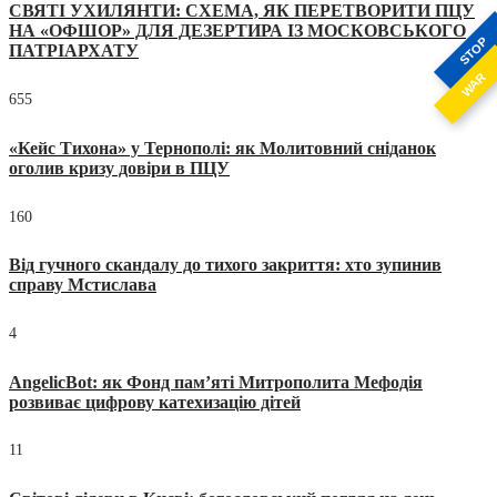
СВЯТІ УХИЛЯНТИ: СХЕМА, ЯК ПЕРЕТВОРИТИ ПЦУ
НА «ОФШОР» ДЛЯ ДЕЗЕРТИРА ІЗ МОСКОВСЬКОГО
STOP
ПАТРІАРХАТУ
WAR
655
«Кейс Тихона» у Тернополі: як Молитовний сніданок
оголив кризу довіри в ПЦУ
160
Від гучного скандалу до тихого закриття: хто зупинив
справу Мстислава
4
AngelicBot: як Фонд пам’яті Митрополита Мефодія
розвиває цифрову катехизацію дітей
11