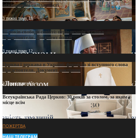
міжнародної солідарності
3 тижні тому
18
35 років свободи совісті: періодизація зі слова
Предстоятеля. Документ епохи
3 тижні тому
12
Церква і держава в Україні: формула зі вступного слова
Предстоятеля. Документ доктрини
3 тижні тому
15
Всеукраїнська Рада Церков: 30 років за столом, за яким є
місце всім
3 тижні тому
14
ПОЖЕРТВА
НАШ ТЕЛЕГРАМ