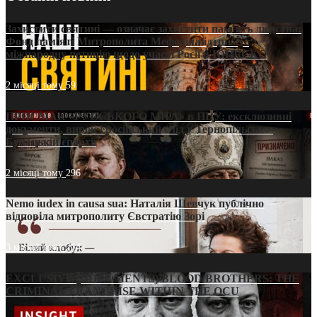
Захистити святині — означає захистити пам’ять людства:
Фонд пам’яті Митрополита Мефодія підтримує
міжнародну петицію щодо участі Росії в ЮНЕСКО
2 місяці тому
59
ПРИСМАК «РУССЬКОГО МІРА» в ПЦУ: ексклюзивні
документи, вирок і російський слід у Тернопільсько-
Бучацькій єпархії
2 місяці тому
296
Nemo iudex in causa sua: Наталія Шевчук публічно
відповіла митрополиту Євстратію Зорі
3 місяці тому
214
EXCLUSIVE (DOCUMENTS)/BLOOD BROTHERS: THE
CRIMINAL FRANCHISE WITHIN THE OCU