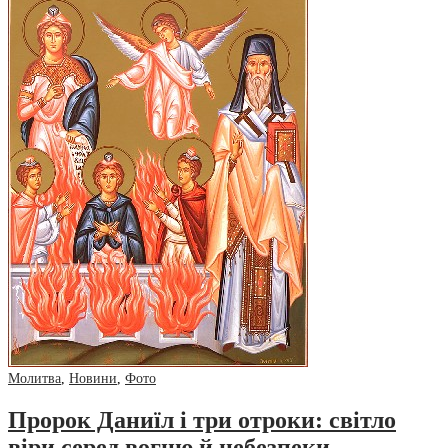
Молитва
,
Новини
,
Фото
Пророк Даниїл і три отроки: світло
віри серед вогню й небезпеки