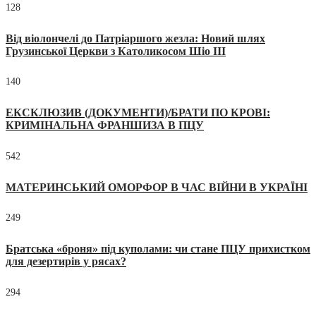
128
Від віолончелі до Патріаршого жезла: Новий шлях
Грузинської Церкви з Католикосом Шіо III
140
ЕКСКЛЮЗИВ (ДОКУМЕНТИ)/БРАТИ ПО КРОВІ:
КРИМІНАЛЬНА ФРАНШИЗА В ПЦУ
542
МАТЕРИНСЬКИЙ ОМОРФОР В ЧАС ВІЙНИ В УКРАЇНІ
249
Братська «броня» під куполами: чи стане ПЦУ прихистком
для дезертирів у рясах?
294