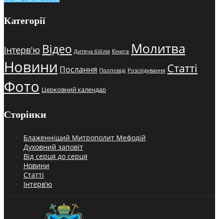
Категорії
Молитва
Відео
Інтерв'ю
Книга
Дитяча біблія
Новини
Статті
Послання
Проповіді
Розслідування
Фото
Церковний календар
Сторінки
Блаженніший Митрополит Мефодій
Духовний заповіт
Від серця до серця
Новини
Статті
Інтерв’ю