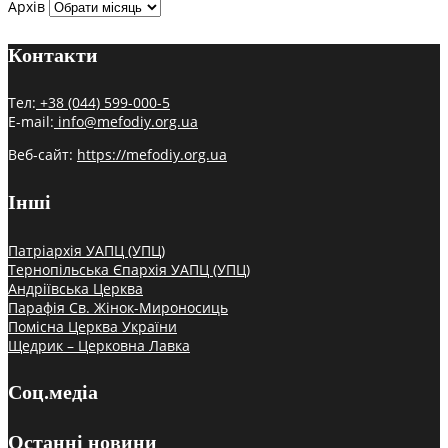
Архів
Контакти
Тел:
+38 (044) 599-000-5
E-mail:
info@mefodiy.org.ua
Веб-сайт:
https://mefodiy.org.ua
Інші
Патріархія УАПЦ (УПЦ)
Тернопільська Єпархія УАПЦ (УПЦ)
Андріївська Церква
Парафія Св. Жінок-Мироносиць
Помісна Церква України
Щедрик – Церковна Лавка
Соц.медіа
Останні новини