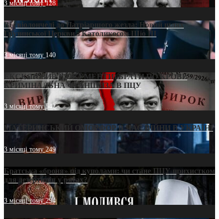
3 місяці тому
128
Від віолончелі до Патріаршого жезла: Новий шлях
Грузинської Церкви з Католикосом Шіо III
3 місяці тому
140
ЕКСКЛЮЗИВ (ДОКУМЕНТИ)/БРАТИ ПО КРОВІ:
КРИМІНАЛЬНА ФРАНШИЗА В ПЦУ
3 місяці тому
542
МАТЕРИНСЬКИЙ ОМОРФОР В ЧАС ВІЙНИ В УКРАЇНІ
3 місяці тому
249
Братська «броня» під куполами: чи стане ПЦУ прихистком
для дезертирів у рясах?
3 місяці тому
294