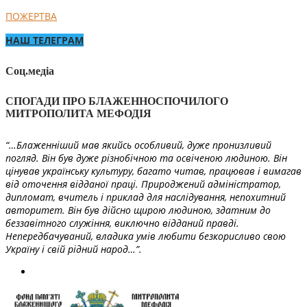
ПОЖЕРТВА
НАШ ТЕЛЕГРАМ
Соц.медіа
СПОГАДИ ПРО БЛАЖЕННОСПОЧИЛОГО
МИТРОПОЛИТА МЕФОДІЯ
“…Блаженніший мав якийсь особливий, дуже пронизливий
погляд. Він був дуже різнобічною та освіченою людиною. Він
цінував українську культуру, багато читав, працював і вимагав
від оточення відданої праці. Природжений адміністратор,
дипломат, вчитель і приклад для наслідування, непохитний
авторитет. Він був дійсно щирою людиною, здатним до
беззавітного служіння, виключно відданий правді.
Непередбачуваний, владика умів любити безкорисливо свою
Україну і свій рідний народ…”.