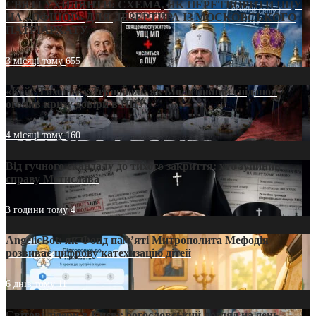
СВЯТІ УХИЛЯНТИ: СХЕМА, ЯК ПЕРЕТВОРИТИ ПЦУ
НА «ОФШОР» ДЛЯ ДЕЗЕРТИРА ІЗ МОСКОВСЬКОГО
ПАТРІАРХАТУ
3 місяці тому
655
«Кейс Тихона» у Тернополі: як Молитовний сніданок
оголив кризу довіри в ПЦУ
4 місяці тому
160
Від гучного скандалу до тихого закриття: хто зупинив
справу Мстислава
3 години тому
4
AngelicBot: як Фонд пам’яті Митрополита Мефодія
розвиває цифрову катехизацію дітей
6 днів тому
11
Світові лідери в Києві: богословський погляд на день