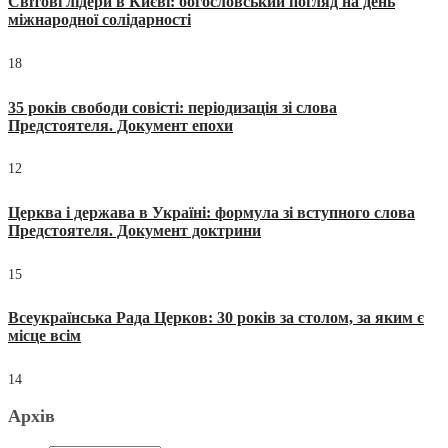
Світові лідери в Києві: богословський погляд на день
міжнародної солідарності
18
35 років свободи совісті: періодизація зі слова
Предстоятеля. Документ епохи
12
Церква і держава в Україні: формула зі вступного слова
Предстоятеля. Документ доктрини
15
Всеукраїнська Рада Церков: 30 років за столом, за яким є
місце всім
14
Архів