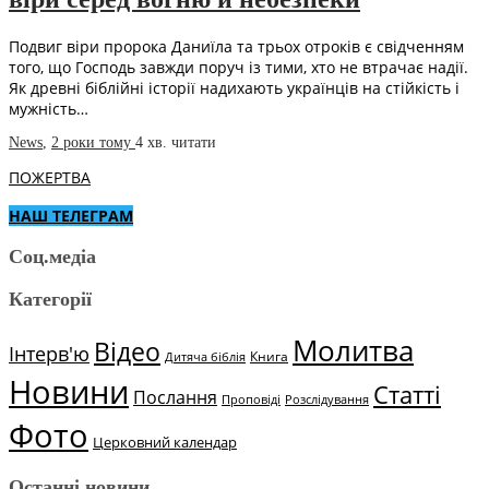
Подвиг віри пророка Даниїла та трьох отроків є свідченням
того, що Господь завжди поруч із тими, хто не втрачає надії.
Як древні біблійні історії надихають українців на стійкість і
мужність…
News
,
2 роки тому
4 хв.
читати
ПОЖЕРТВА
НАШ ТЕЛЕГРАМ
Соц.медіа
Категорії
Молитва
Відео
Інтерв'ю
Книга
Дитяча біблія
Новини
Статті
Послання
Проповіді
Розслідування
Фото
Церковний календар
Останні новини