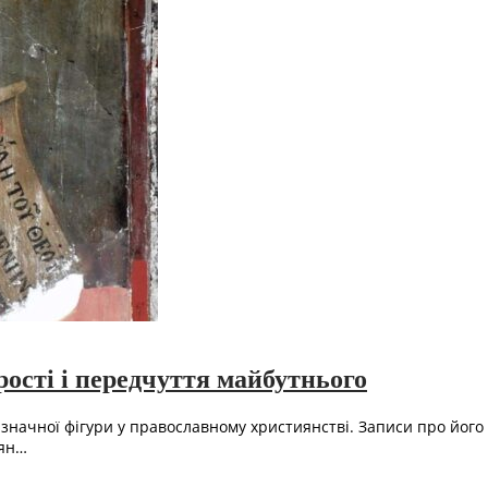
рості і передчуття майбутнього
изначної фігури у православному християнстві. Записи про його
рян…