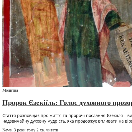
Молитва
Пророк Єзекіїль: Голос духовного прозо
Стаття розповідає про життя та пророчі послання Єзекіїля – в
надзвичайну духовну мудрість, яка продовжує впливати на ві
News
,
3 роки тому
2 хв.
читати