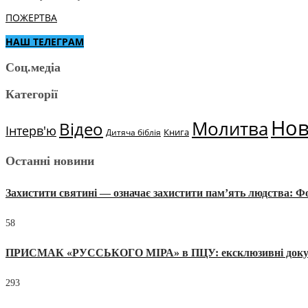
ПОЖЕРТВА
НАШ ТЕЛЕГРАМ
Соц.медіа
Категорії
Но
Молитва
Відео
Інтерв'ю
Книга
Дитяча біблія
Останні новини
Захистити святині — означає захистити пам’ять людства: 
58
ПРИСМАК «РУССЬКОГО МІРА» в ПЦУ: ексклюзивні документи
293