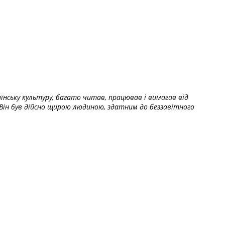
їнську культуру, багато читав, працював і вимагав від
Він був дійсно щирою людиною, здатним до беззавітного