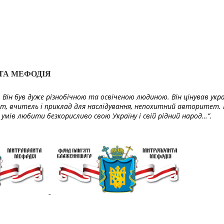
ТА МЕФОДІЯ
Він був дуже різнобічною та освіченою людиною. Він цінував укра
т, вчитель і приклад для наслідування, непохитний авторитет. 
умів любити безкорисливо свою Україну і свій рідний народ…”.