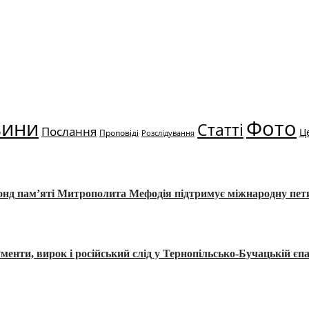
вини
Фото
Статті
Послання
Ц
Проповіді
Розслідування
Фонд пам’яті Митрополита Мефодія підтримує міжнародну пе
, вирок і російський слід у Тернопільсько-Бучацькій єпа