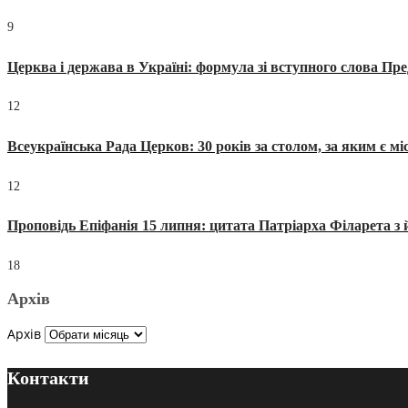
9
Церква і держава в Україні: формула зі вступного слова П
12
Всеукраїнська Рада Церков: 30 років за столом, за яким є мі
12
Проповідь Епіфанія 15 липня: цитата Патріарха Філарета з 
18
Архів
Архів
Контакти