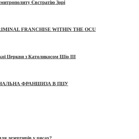
а митрополиту Євстратію Зорі
IMINAL FRANCHISE WITHIN THE OCU
кої Церкви з Католикосом Шіо III
ІНАЛЬНА ФРАНШИЗА В ПЦУ
ля дезертирів у рясах?