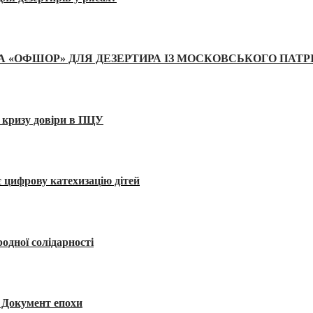
А «ОФШОР» ДЛЯ ДЕЗЕРТИРА ІЗ МОСКОВСЬКОГО ПАТР
 кризу довіри в ПЦУ
 цифрову катехизацію дітей
одної солідарності
я. Документ епохи