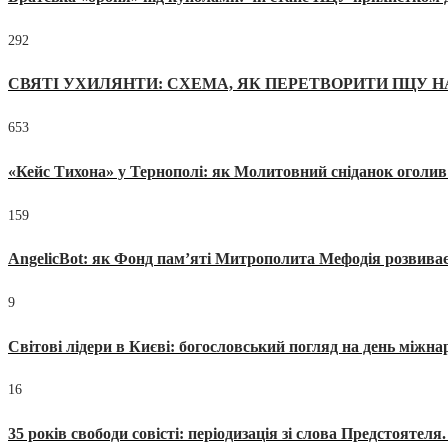
292
СВЯТІ УХИЛЯНТИ: СХЕМА, ЯК ПЕРЕТВОРИТИ ПЦУ Н
653
«Кейс Тихона» у Тернополі: як Молитовний сніданок оголив
159
AngelicBot: як Фонд пам’яті Митрополита Мефодія розвиває
9
Світові лідери в Києві: богословський погляд на день міжнар
16
35 років свободи совісті: періодизація зі слова Предстоятел