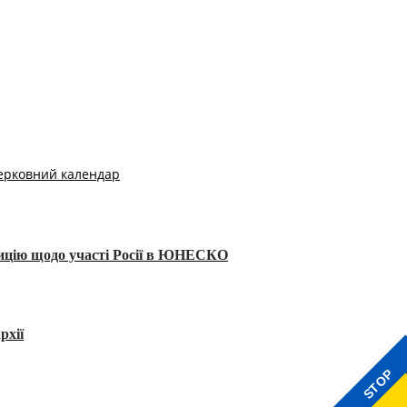
ерковний календар
тицію щодо участі Росії в ЮНЕСКО
рхії
STOP