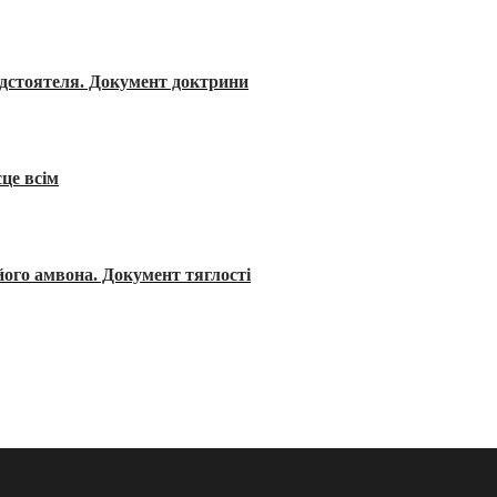
редстоятеля. Документ доктрини
сце всім
його амвона. Документ тяглості