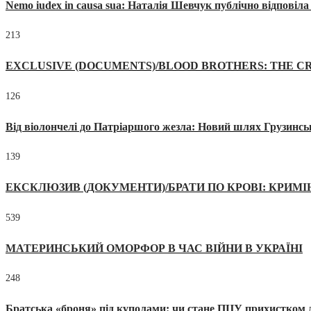
Nemo iudex in causa sua: Наталія Шевчук публічно відповіл
213
EXCLUSIVE (DOCUMENTS)/BLOOD BROTHERS: THE CR
126
Від віолончелі до Патріаршого жезла: Новий шлях Грузинсь
139
ЕКСКЛЮЗИВ (ДОКУМЕНТИ)/БРАТИ ПО КРОВІ: КРИМ
539
МАТЕРИНСЬКИЙ ОМОРФОР В ЧАС ВІЙНИ В УКРАЇНІ
248
Братська «броня» під куполами: чи стане ПЦУ прихистком д