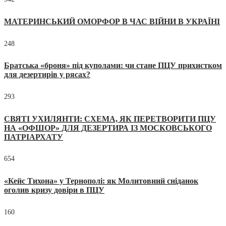
МАТЕРИНСЬКИЙ ОМОРФОР В ЧАС ВІЙНИ В УКРАЇНІ
248
Братська «броня» під куполами: чи стане ПЦУ прихистком
для дезертирів у рясах?
293
СВЯТІ УХИЛЯНТИ: СХЕМА, ЯК ПЕРЕТВОРИТИ ПЦУ
НА «ОФШОР» ДЛЯ ДЕЗЕРТИРА ІЗ МОСКОВСЬКОГО
ПАТРІАРХАТУ
654
«Кейс Тихона» у Тернополі: як Молитовний сніданок
оголив кризу довіри в ПЦУ
160