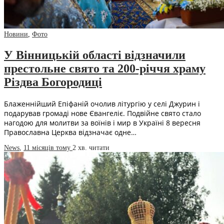
Новини
,
Фото
У Вінницькій області відзначили
престольне свято та 200-річчя храму
Різдва Богородиці
Блаженнійший Епіфаній очолив літургію у селі Джурин і
подарував громаді нове Євангеліє. Подвійне свято стало
нагодою для молитви за воїнів і мир в Україні 8 вересня
Православна Церква відзначає одне…
News
,
11 місяців тому
2 хв.
читати