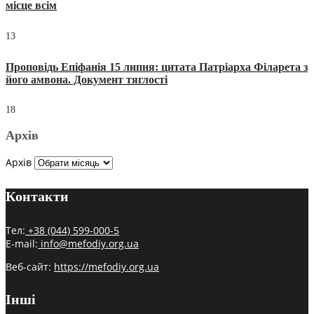
місце всім
13
Проповідь Епіфанія 15 липня: цитата Патріарха Філарета з
його амвона. Документ тяглості
18
Архів
Архів
Контакти
Тел:
+38 (044) 599-000-5
E-mail:
info@mefodiy.org.ua
Веб-сайт:
https://mefodiy.org.ua
Інші