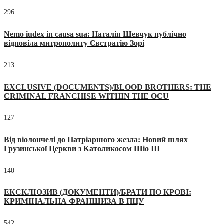
296
Nemo iudex in causa sua: Наталія Шевчук публічно
відповіла митрополиту Євстратію Зорі
213
EXCLUSIVE (DOCUMENTS)/BLOOD BROTHERS: THE
CRIMINAL FRANCHISE WITHIN THE OCU
127
Від віолончелі до Патріаршого жезла: Новий шлях
Грузинської Церкви з Католикосом Шіо III
140
ЕКСКЛЮЗИВ (ДОКУМЕНТИ)/БРАТИ ПО КРОВІ:
КРИМІНАЛЬНА ФРАНШИЗА В ПЦУ
542