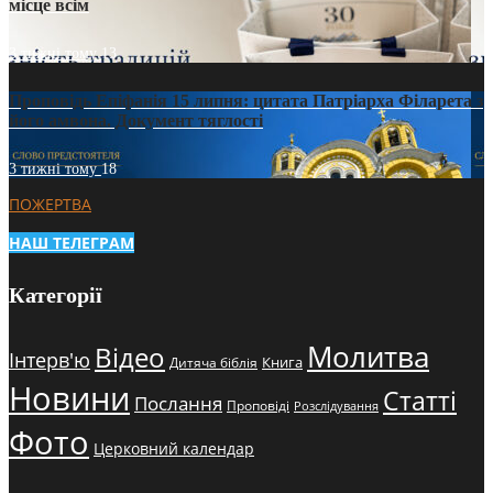
місце всім
3 тижні тому
13
Проповідь Епіфанія 15 липня: цитата Патріарха Філарета з
його амвона. Документ тяглості
3 тижні тому
18
ПОЖЕРТВА
НАШ ТЕЛЕГРАМ
Категорії
Молитва
Відео
Інтерв'ю
Книга
Дитяча біблія
Новини
Статті
Послання
Проповіді
Розслідування
Фото
Церковний календар