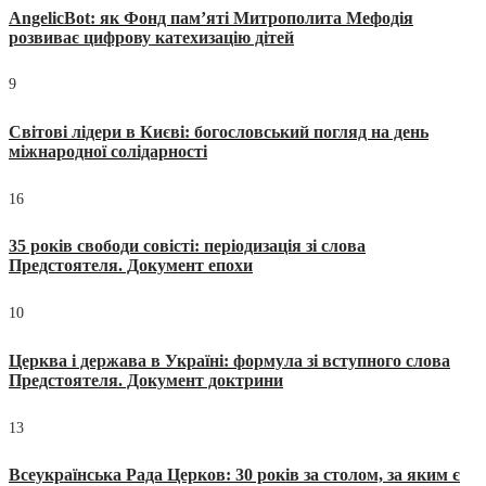
AngelicBot: як Фонд пам’яті Митрополита Мефодія
розвиває цифрову катехизацію дітей
9
Світові лідери в Києві: богословський погляд на день
міжнародної солідарності
16
35 років свободи совісті: періодизація зі слова
Предстоятеля. Документ епохи
10
Церква і держава в Україні: формула зі вступного слова
Предстоятеля. Документ доктрини
13
Всеукраїнська Рада Церков: 30 років за столом, за яким є