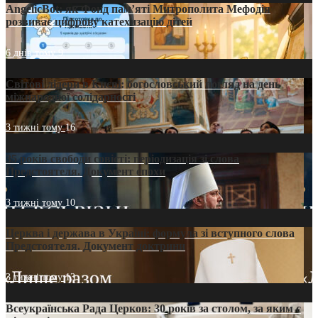
AngelicBot: як Фонд пам’яті Митрополита Мефодія
розвиває цифрову катехизацію дітей
6 днів тому
9
Світові лідери в Києві: богословський погляд на день
міжнародної солідарності
3 тижні тому
16
35 років свободи совісті: періодизація зі слова
Предстоятеля. Документ епохи
3 тижні тому
10
Церква і держава в Україні: формула зі вступного слова
Предстоятеля. Документ доктрини
3 тижні тому
13
Всеукраїнська Рада Церков: 30 років за столом, за яким є