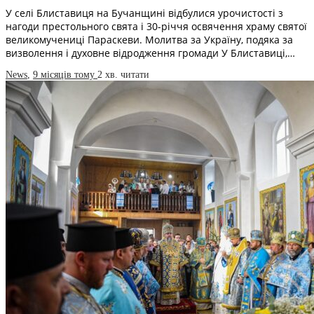
У селі Блиставиця на Бучанщині відбулися урочистості з
нагоди престольного свята і 30-річчя освячення храму святої
великомучениці Параскеви. Молитва за Україну, подяка за
визволення і духовне відродження громади У Блиставиці,…
News
,
9 місяців тому
2 хв.
читати