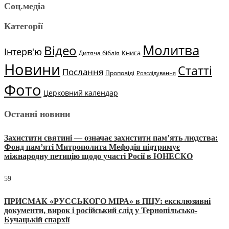
Соц.медіа
Категорії
Молитва
Відео
Інтерв'ю
Книга
Дитяча біблія
Новини
Статті
Послання
Проповіді
Розслідування
Фото
Церковний календар
Останні новини
Захистити святині — означає захистити пам’ять людства:
Фонд пам’яті Митрополита Мефодія підтримує
міжнародну петицію щодо участі Росії в ЮНЕСКО
59
ПРИСМАК «РУССЬКОГО МІРА» в ПЦУ: ексклюзивні
документи, вирок і російський слід у Тернопільсько-
Бучацькій єпархії