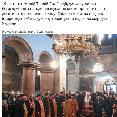
19 лютого в Малій Теплій Софії відбудеться урочисте
богослужіння з нагоди вшанування князя-просвітителя та
десятиліття освячення храму. Спільна молитва поєднає
історичну пам’ять, духовну традицію та надію на мир для
України…
News
,
6 місяців тому
1 хв.
читати