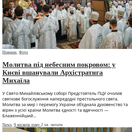
Новини
,
Фото
Молитва під небесним покровом: у
Києві вшанували Архістратига
Михаїла
У Свято-Михайлівському соборі Предстоятель ПЦУ очолив
святкове богослужіння напередодні престольного свята.
Молитва за мир і перемогу України об’єднала духовенство та
вірян з усієї країни Молитва єдності та вдячності —
Блаженнійший…
News
,
9 місяців тому
2 хв.
читати