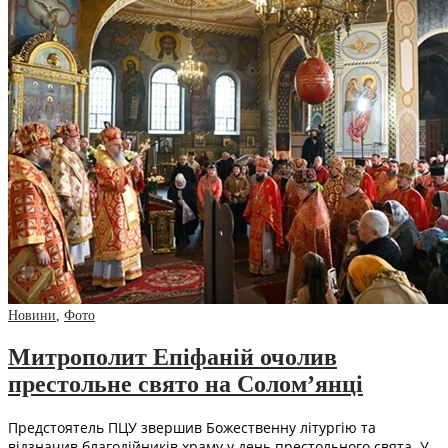
Новини
,
Фото
Митрополит Епіфаній очолив
престольне свято на Солом’янці
Предстоятель ПЦУ звершив Божественну літургію та
відзначив благодійників храму у день престольного свята. У