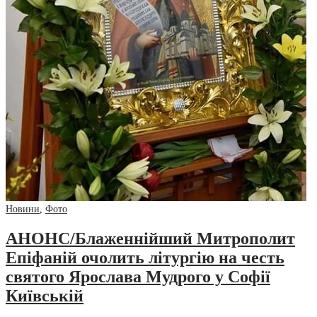
Новини
,
Фото
АНОНС/Блаженнійший Митрополит
Епіфаній очолить літургію на честь
святого Ярослава Мудрого у Софії
Київській