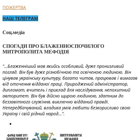
ПОЖЕРТВА
НАШ ТЕЛЕГРАМ
Соц.медіа
СПОГАДИ ПРО БЛАЖЕННОСПОЧИЛОГО
МИТРОПОЛИТА МЕФОДІЯ
“…Блаженніший мав якийсь особливий, дуже пронизливий
погляд. Він був дуже різнобічною та освіченою людиною. Він
цінував українську культуру, багато читав, працював і вимагав
від оточення відданої праці. Природжений адміністратор,
дипломат, вчитель і приклад для наслідування, непохитний
авторитет. Він був дійсно щирою людиною, здатним до
беззавітного служіння, виключно відданий правді.
Непередбачуваний, владика умів любити безкорисливо свою
Україну і свій рідний народ…”.