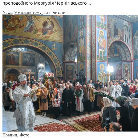
преподобного Меркурія Чернігівського,…
News
,
9 місяців тому
1 хв.
читати
Новини
,
Фото