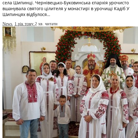
села Шипинці. Чернівецько-Буковинська єпархія урочисто
вшанувала святого цілителя у монастирі в урочищі Кадіб У
Шипинцях відбулося…
News
,
1 рік тому
2 хв.
читати