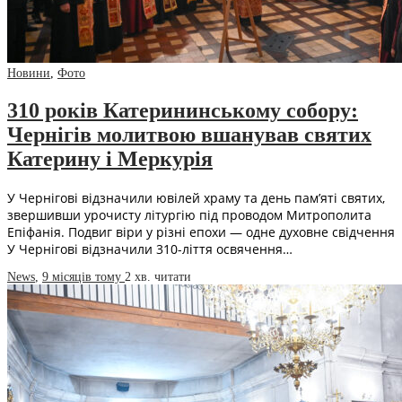
Новини
,
Фото
310 років Катерининському собору:
Чернігів молитвою вшанував святих
Катерину і Меркурія
У Чернігові відзначили ювілей храму та день памʼяті святих,
звершивши урочисту літургію під проводом Митрополита
Епіфанія. Подвиг віри у різні епохи — одне духовне свідчення
У Чернігові відзначили 310-ліття освячення…
News
,
9 місяців тому
2 хв.
читати