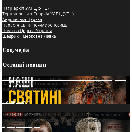
Патріархія УАПЦ (УПЦ)
Тернопільська Єпархія УАПЦ (УПЦ)
Андріївська Церква
Парафія Св. Жінок-Мироносиць
Помісна Церква України
Щедрик – Церковна Лавка
Соц.медіа
Останні новини
Захистити святині — означає захистити пам’ять людства:
Фонд пам’яті Митрополита Мефодія підтримує
міжнародну петицію щодо участі Росії в ЮНЕСКО
2 місяці тому
59
ПРИСМАК «РУССЬКОГО МІРА» в ПЦУ: ексклюзивні
документи, вирок і російський слід у Тернопільсько-
Бучацькій єпархії