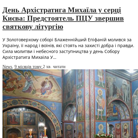
День Архістратига Михаїла у серці
Києва: Предстоятель ПЦУ звершив
святкову літургію
У Золотоверхому соборі Блаженнійший Епіфаній молився за
Україну, її народ і воїнів, які стоять на захисті добра і правди.
Сила молитви і небесного заступництва у день Собору
Архістратига Михаїла У…
News
,
9 місяців тому
2 хв.
читати