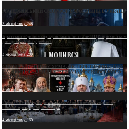
МАТЕРИНСЬКИЙ ОМОРФОР В ЧАС ВІЙНИ В УКРАЇНІ
3 місяці тому
248
Братська «броня» під куполами: чи стане ПЦУ прихистком
для дезертирів у рясах?
3 місяці тому
293
СВЯТІ УХИЛЯНТИ: СХЕМА, ЯК ПЕРЕТВОРИТИ ПЦУ
НА «ОФШОР» ДЛЯ ДЕЗЕРТИРА ІЗ МОСКОВСЬКОГО
ПАТРІАРХАТУ
3 місяці тому
654
«Кейс Тихона» у Тернополі: як Молитовний сніданок
оголив кризу довіри в ПЦУ
4 місяці тому
160