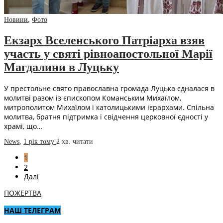
Новини
,
Фото
Екзарх Вселенського Патріарха взяв
участь у святі рівноапостольної Марії
Магдалини в Луцьку
У престольне свято православна громада Луцька єдналася в
молитві разом із єпископом Команським Михаїлом,
митрополитом Михаїлом і католицькими ієрархами. Спільна
молитва, братня підтримка і свідчення церковної єдності у
храмі, що…
News
,
1 рік тому
2 хв.
читати
1
2
Далі
ПОЖЕРТВА
НАШ ТЕЛЕГРАМ