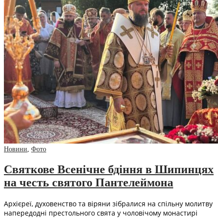
Новини
,
Фото
Святкове Всенічне бдіння в Шипинцях
на честь святого Пантелеймона
Архієреї, духовенство та віряни зібралися на спільну молитву
напередодні престольного свята у чоловічому монастирі