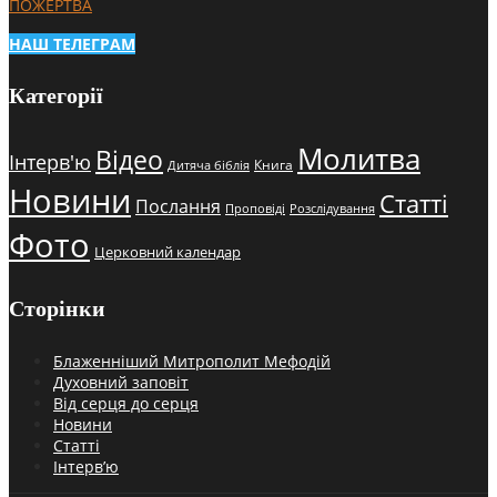
ПОЖЕРТВА
НАШ ТЕЛЕГРАМ
Категорії
Молитва
Відео
Інтерв'ю
Книга
Дитяча біблія
Новини
Статті
Послання
Проповіді
Розслідування
Фото
Церковний календар
Сторінки
Блаженніший Митрополит Мефодій
Духовний заповіт
Від серця до серця
Новини
Статті
Інтерв’ю