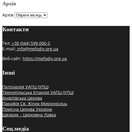
Архів
Архів
Контакти
Тел:
+38 (044) 599-000-5
E-mail:
info@mefodiy.org.ua
Веб-сайт:
https://mefodiy.org.ua
Інші
Патріархія УАПЦ (УПЦ)
Тернопільська Єпархія УАПЦ (УПЦ)
Андріївська Церква
Парафія Св. Жінок-Мироносиць
Помісна Церква України
Щедрик – Церковна Лавка
Соц.медіа