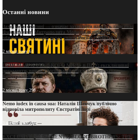
Останні новини
Захистити святині — означає захистити пам’ять людства:
Фонд пам’яті Митрополита Мефодія підтримує
міжнародну петицію щодо участі Росії в ЮНЕСКО
2 місяці тому
61
ПРИСМАК «РУССЬКОГО МІРА» в ПЦУ: ексклюзивні
документи, вирок і російський слід у Тернопільсько-
Бучацькій єпархії
2 місяці тому
298
Nemo iudex in causa sua: Наталія Шевчук публічно
відповіла митрополиту Євстратію Зорі
3 місяці тому
214
EXCLUSIVE (DOCUMENTS)/BLOOD BROTHERS: THE