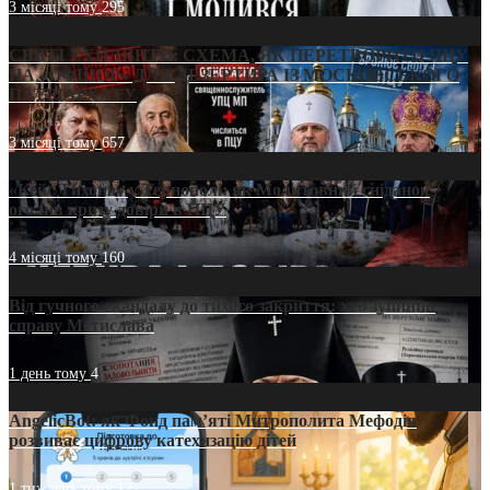
3 місяці тому
295
СВЯТІ УХИЛЯНТИ: СХЕМА, ЯК ПЕРЕТВОРИТИ ПЦУ
НА «ОФШОР» ДЛЯ ДЕЗЕРТИРА ІЗ МОСКОВСЬКОГО
ПАТРІАРХАТУ
3 місяці тому
657
«Кейс Тихона» у Тернополі: як Молитовний сніданок
оголив кризу довіри в ПЦУ
4 місяці тому
160
Від гучного скандалу до тихого закриття: хто зупинив
справу Мстислава
1 день тому
4
AngelicBot: як Фонд пам’яті Митрополита Мефодія
розвиває цифрову катехизацію дітей
1 тиждень тому
12