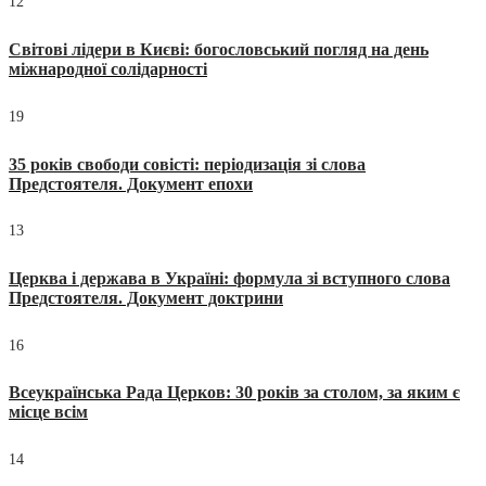
12
Світові лідери в Києві: богословський погляд на день
міжнародної солідарності
19
35 років свободи совісті: періодизація зі слова
Предстоятеля. Документ епохи
13
Церква і держава в Україні: формула зі вступного слова
Предстоятеля. Документ доктрини
16
Всеукраїнська Рада Церков: 30 років за столом, за яким є
місце всім
14