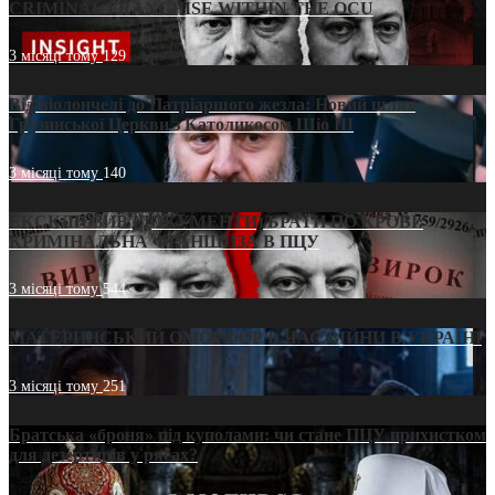
CRIMINAL FRANCHISE WITHIN THE OCU
3 місяці тому
129
Від віолончелі до Патріаршого жезла: Новий шлях
Грузинської Церкви з Католикосом Шіо III
3 місяці тому
140
ЕКСКЛЮЗИВ (ДОКУМЕНТИ)/БРАТИ ПО КРОВІ:
КРИМІНАЛЬНА ФРАНШИЗА В ПЦУ
3 місяці тому
544
МАТЕРИНСЬКИЙ ОМОРФОР В ЧАС ВІЙНИ В УКРАЇНІ
3 місяці тому
251
Братська «броня» під куполами: чи стане ПЦУ прихистком
для дезертирів у рясах?