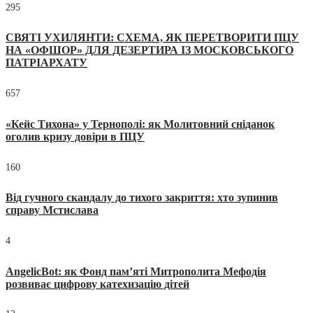
295
СВЯТІ УХИЛЯНТИ: СХЕМА, ЯК ПЕРЕТВОРИТИ ПЦУ
НА «ОФШОР» ДЛЯ ДЕЗЕРТИРА ІЗ МОСКОВСЬКОГО
ПАТРІАРХАТУ
657
«Кейс Тихона» у Тернополі: як Молитовний сніданок
оголив кризу довіри в ПЦУ
160
Від гучного скандалу до тихого закриття: хто зупинив
справу Мстислава
4
AngelicBot: як Фонд пам’яті Митрополита Мефодія
розвиває цифрову катехизацію дітей