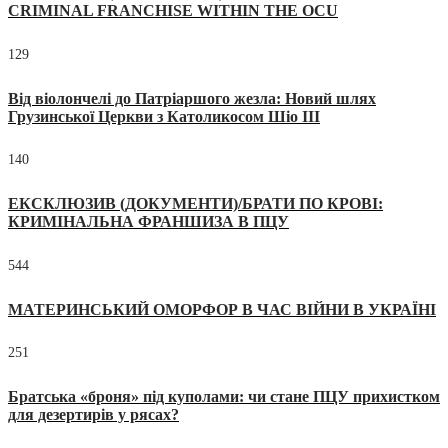
CRIMINAL FRANCHISE WITHIN THE OCU
129
Від віолончелі до Патріаршого жезла: Новий шлях
Грузинської Церкви з Католикосом Шіо III
140
ЕКСКЛЮЗИВ (ДОКУМЕНТИ)/БРАТИ ПО КРОВІ:
КРИМІНАЛЬНА ФРАНШИЗА В ПЦУ
544
МАТЕРИНСЬКИЙ ОМОРФОР В ЧАС ВІЙНИ В УКРАЇНІ
251
Братська «броня» під куполами: чи стане ПЦУ прихистком
для дезертирів у рясах?