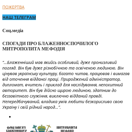
ПОЖЕРТВА
НАШ ТЕЛЕГРАМ
Соц.медіа
СПОГАДИ ПРО БЛАЖЕННОСПОЧИЛОГО
МИТРОПОЛИТА МЕФОДІЯ
“…Блаженніший мав якийсь особливий, дуже пронизливий
погляд. Він був дуже різнобічною та освіченою людиною. Він
цінував українську культуру, багато читав, працював і вимагав
від оточення відданої праці. Природжений адміністратор,
дипломат, вчитель і приклад для наслідування, непохитний
авторитет. Він був дійсно щирою людиною, здатним до
беззавітного служіння, виключно відданий правді.
Непередбачуваний, владика умів любити безкорисливо свою
Україну і свій рідний народ…”.