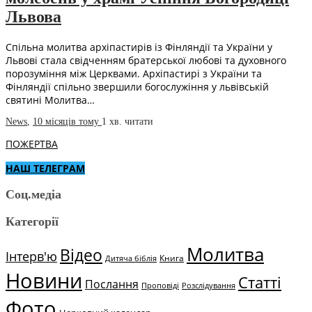
Львова
Спільна молитва архіпастирів із Фінляндії та України у
Львові стала свідченням братерської любові та духовного
порозуміння між Церквами. Архіпастирі з України та
Фінляндії спільно звершили богослужіння у львівській
святині Молитва…
News
,
10 місяців тому
1 хв.
читати
ПОЖЕРТВА
НАШ ТЕЛЕГРАМ
Соц.медіа
Категорії
Молитва
Відео
Інтерв'ю
Книга
Дитяча біблія
Новини
Статті
Послання
Проповіді
Розслідування
Фото