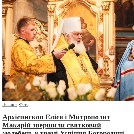
Новини
,
Фото
Архієпископ Елієя і Митрополит
Макарій звершили святковий
молебень у храмі Успіння Богородиці