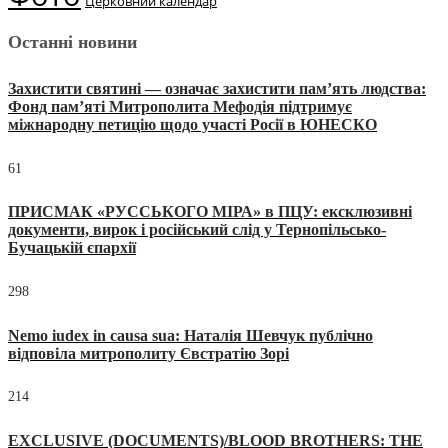
Церковний календар
Останні новини
Захистити святині — означає захистити пам’ять людства:
Фонд пам’яті Митрополита Мефодія підтримує
міжнародну петицію щодо участі Росії в ЮНЕСКО
61
ПРИСМАК «РУССЬКОГО МІРА» в ПЦУ: ексклюзивні
документи, вирок і російський слід у Тернопільсько-
Бучацькій єпархії
298
Nemo iudex in causa sua: Наталія Шевчук публічно
відповіла митрополиту Євстратію Зорі
214
EXCLUSIVE (DOCUMENTS)/BLOOD BROTHERS: THE