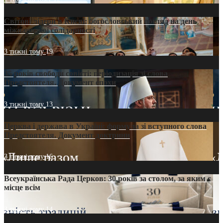
Світові лідери в Києві: богословський погляд на день
міжнародної солідарності
3 тижні тому
19
35 років свободи совісті: періодизація зі слова
Предстоятеля. Документ епохи
3 тижні тому
13
Церква і держава в Україні: формула зі вступного слова
Предстоятеля. Документ доктрини
3 тижні тому
16
Всеукраїнська Рада Церков: 30 років за столом, за яким є
місце всім
3 тижні тому
14