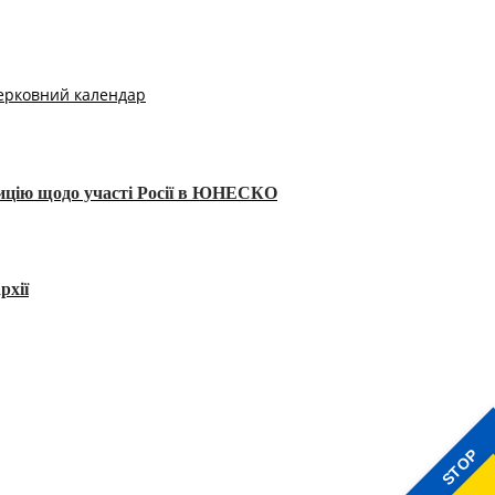
ерковний календар
тицію щодо участі Росії в ЮНЕСКО
рхії
STOP