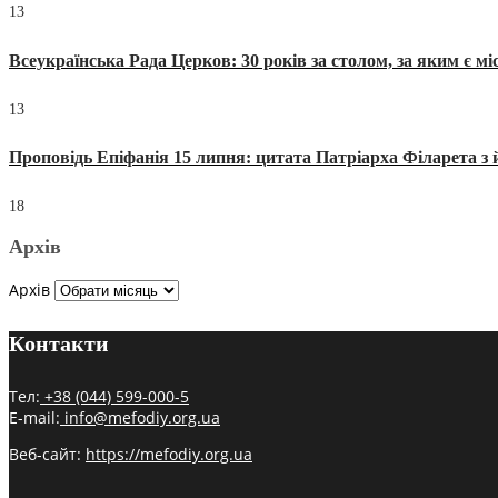
13
Всеукраїнська Рада Церков: 30 років за столом, за яким є мі
13
Проповідь Епіфанія 15 липня: цитата Патріарха Філарета з 
18
Архів
Архів
Контакти
Тел:
+38 (044) 599-000-5
E-mail:
info@mefodiy.org.ua
Веб-сайт:
https://mefodiy.org.ua