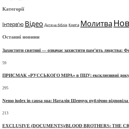
Категорії
Но
Молитва
Відео
Інтерв'ю
Книга
Дитяча біблія
Останні новини
Захистити святині — означає захистити пам’ять людства: 
59
ПРИСМАК «РУССЬКОГО МІРА» в ПЦУ: ексклюзивні документи
295
Nemo iudex in causa sua: Наталія Шевчук публічно відповіл
213
EXCLUSIVE (DOCUMENTS)/BLOOD BROTHERS: THE CR