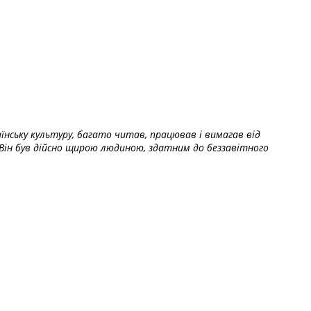
їнську культуру, багато читав, працював і вимагав від
Він був дійсно щирою людиною, здатним до беззавітного