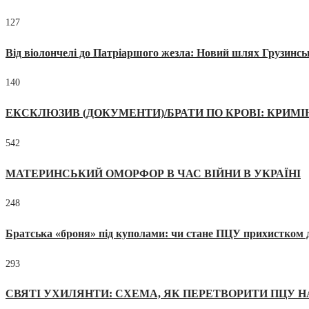
127
Від віолончелі до Патріаршого жезла: Новий шлях Грузинсь
140
ЕКСКЛЮЗИВ (ДОКУМЕНТИ)/БРАТИ ПО КРОВІ: КРИМ
542
МАТЕРИНСЬКИЙ ОМОРФОР В ЧАС ВІЙНИ В УКРАЇНІ
248
Братська «броня» під куполами: чи стане ПЦУ прихистком д
293
СВЯТІ УХИЛЯНТИ: СХЕМА, ЯК ПЕРЕТВОРИТИ ПЦУ Н