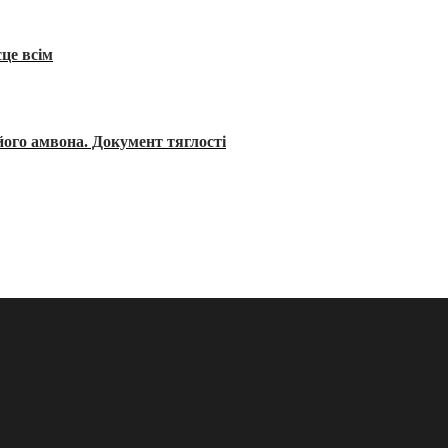
сце всім
його амвона. Документ тяглості