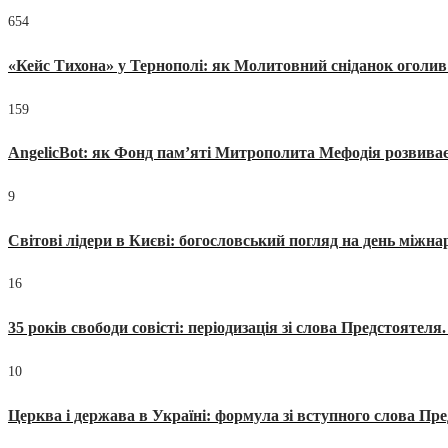
654
«Кейс Тихона» у Тернополі: як Молитовний сніданок оголив
159
AngelicBot: як Фонд пам’яті Митрополита Мефодія розвиває
9
Світові лідери в Києві: богословський погляд на день міжнар
16
35 років свободи совісті: періодизація зі слова Предстоятел
10
Церква і держава в Україні: формула зі вступного слова П