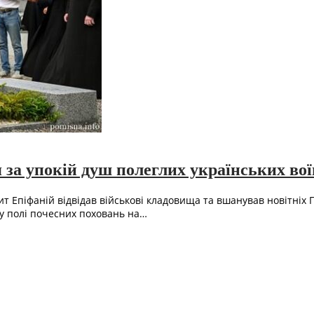
за упокій душ полеглих українських вої
 Епіфаній відвідав військові кладовища та вшанував новітніх Г
у полі почесних поховань на…