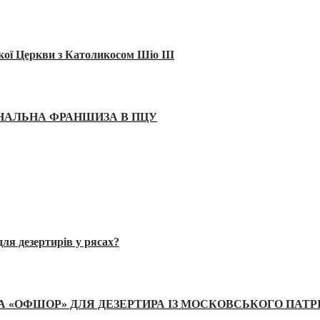
кої Церкви з Католикосом Шіо III
ІНАЛЬНА ФРАНШИЗА В ПЦУ
ля дезертирів у рясах?
А «ОФШОР» ДЛЯ ДЕЗЕРТИРА ІЗ МОСКОВСЬКОГО ПАТР