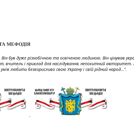
ТА МЕФОДІЯ
Він був дуже різнобічною та освіченою людиною. Він цінував укра
т, вчитель і приклад для наслідування, непохитний авторитет. 
умів любити безкорисливо свою Україну і свій рідний народ…”.