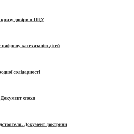
 кризу довіри в ПЦУ
 цифрову катехизацію дітей
одної солідарності
я. Документ епохи
редстоятеля. Документ доктрини