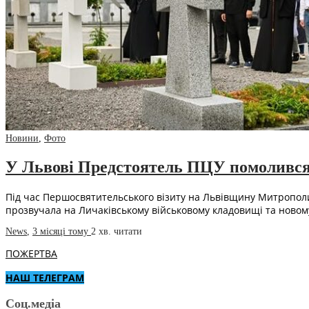
Новини
,
Фото
У Львові Предстоятель ПЦУ помолився 
Під час Першосвятительського візиту на Львівщину Митрополит
прозвучала на Личаківському військовому кладовищі та новом
News
,
3 місяці тому
2 хв.
читати
ПОЖЕРТВА
НАШ ТЕЛЕГРАМ
Соц.медіа