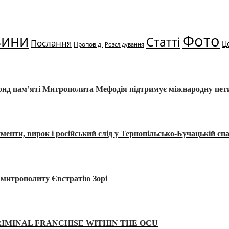
вини
Фото
Статті
Послання
Ц
Проповіді
Розслідування
Фонд пам’яті Митрополита Мефодія підтримує міжнародну пе
, вирок і російський слід у Тернопільсько-Бучацькій єпа
а митрополиту Євстратію Зорі
IMINAL FRANCHISE WITHIN THE OCU