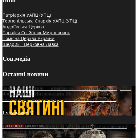
Патріархія УАПЦ (УПЦ)
Тернопільська Єпархія УАПЦ (УПЦ)
Андріївська Церква
Парафія Св. Жінок-Мироносиць
Помісна Церква України
Щедрик – Церковна Лавка
Соц.медіа
Останні новини
Захистити святині — означає захистити пам’ять людства:
Фонд пам’яті Митрополита Мефодія підтримує
міжнародну петицію щодо участі Росії в ЮНЕСКО
1 місяць тому
57
ПРИСМАК «РУССЬКОГО МІРА» в ПЦУ: ексклюзивні
документи, вирок і російський слід у Тернопільсько-
Бучацькій єпархії