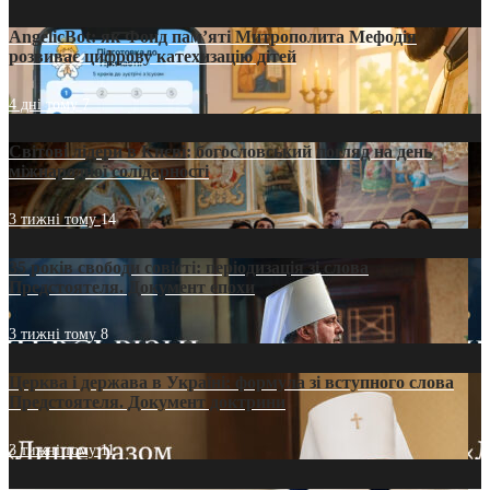
AngelicBot: як Фонд пам’яті Митрополита Мефодія
розвиває цифрову катехизацію дітей
4 дні тому
7
Світові лідери в Києві: богословський погляд на день
міжнародної солідарності
3 тижні тому
14
35 років свободи совісті: періодизація зі слова
Предстоятеля. Документ епохи
3 тижні тому
8
Церква і держава в Україні: формула зі вступного слова
Предстоятеля. Документ доктрини
3 тижні тому
11