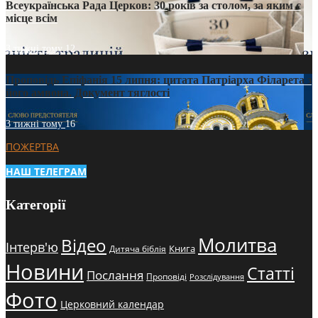
Всеукраїнська Рада Церков: 30 років за столом, за яким є
місце всім
3 тижні тому
12
Проповідь Епіфанія 15 липня: цитата Патріарха Філарета з
його амвона. Документ тяглості
3 тижні тому
16
ПОЖЕРТВА
НАШ ТЕЛЕГРАМ
Категорії
Молитва
Відео
Інтерв'ю
Книга
Дитяча біблія
Новини
Статті
Послання
Проповіді
Розслідування
Фото
Церковний календар