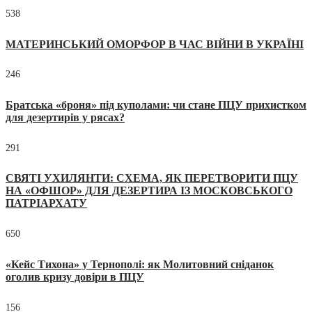
538
МАТЕРИНСЬКИЙ ОМОРФОР В ЧАС ВІЙНИ В УКРАЇНІ
246
Братська «броня» під куполами: чи стане ПЦУ прихистком
для дезертирів у рясах?
291
СВЯТІ УХИЛЯНТИ: СХЕМА, ЯК ПЕРЕТВОРИТИ ПЦУ
НА «ОФШОР» ДЛЯ ДЕЗЕРТИРА ІЗ МОСКОВСЬКОГО
ПАТРІАРХАТУ
650
«Кейс Тихона» у Тернополі: як Молитовний сніданок
оголив кризу довіри в ПЦУ
156