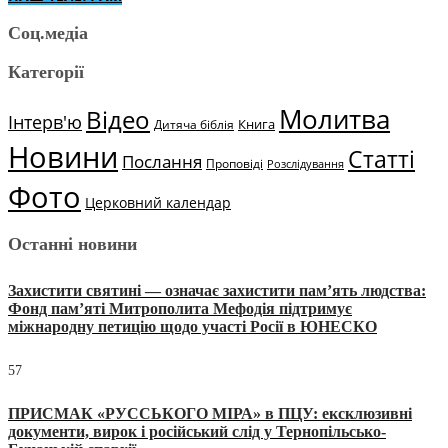
Соц.медіа
Категорії
Молитва
Відео
Інтерв'ю
Книга
Дитяча біблія
Новини
Статті
Послання
Проповіді
Розслідування
Фото
Церковний календар
Останні новини
Захистити святині — означає захистити пам’ять людства:
Фонд пам’яті Митрополита Мефодія підтримує
міжнародну петицію щодо участі Росії в ЮНЕСКО
57
ПРИСМАК «РУССЬКОГО МІРА» в ПЦУ: ексклюзивні
документи, вирок і російський слід у Тернопільсько-