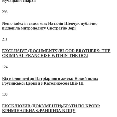
Бучацькій єпархії
293
Nemo iudex in causa sua: Наталія Шевчук публічно
відповіла митрополиту Євстратію Зорі
211
EXCLUSIVE (DOCUMENTS)/BLOOD BROTHERS: THE
CRIMINAL FRANCHISE WITHIN THE OCU
124
Від віолончелі до Патріаршого жезла: Новий шлях
Грузинської Церкви з Католикосом Шіо III
138
ЕКСКЛЮЗИВ (ДОКУМЕНТИ)/БРАТИ ПО КРОВІ:
КРИМІНАЛЬНА ФРАНШИЗА В ПЦУ