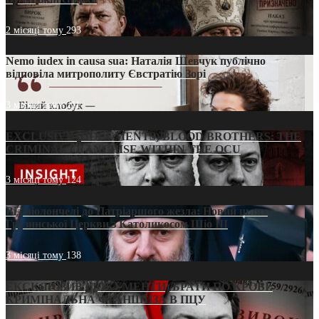
2 місяці тому
293
Nemo iudex in causa sua: Наталія Шевчук публічно
відповіла митрополиту Євстратію Зорі
3 місяці тому
211
EXCLUSIVE (DOCUMENTS)/BLOOD BROTHERS: THE
CRIMINAL FRANCHISE WITHIN THE OCU
3 місяці тому
124
Від віолончелі до Патріаршого жезла: Новий шлях
Грузинської Церкви з Католикосом Шіо III
3 місяці тому
138
ЕКСКЛЮЗИВ (ДОКУМЕНТИ)/БРАТИ ПО КРОВІ:
КРИМІНАЛЬНА ФРАНШИЗА В ПЦУ