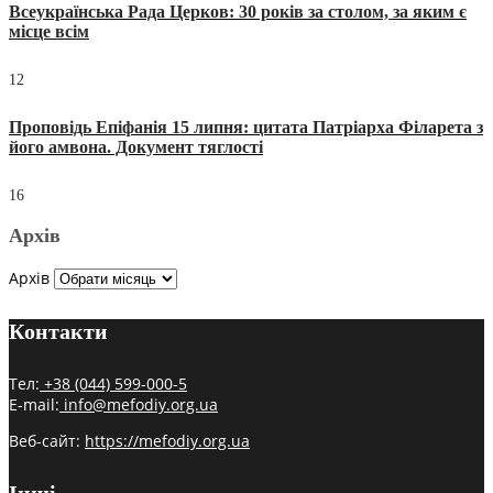
Всеукраїнська Рада Церков: 30 років за столом, за яким є
місце всім
12
Проповідь Епіфанія 15 липня: цитата Патріарха Філарета з
його амвона. Документ тяглості
16
Архів
Архів
Контакти
Тел:
+38 (044) 599-000-5
E-mail:
info@mefodiy.org.ua
Веб-сайт:
https://mefodiy.org.ua
Інші