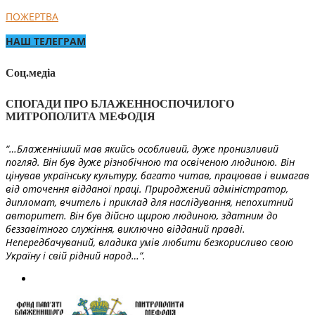
ПОЖЕРТВА
НАШ ТЕЛЕГРАМ
Соц.медіа
СПОГАДИ ПРО БЛАЖЕННОСПОЧИЛОГО
МИТРОПОЛИТА МЕФОДІЯ
“…Блаженніший мав якийсь особливий, дуже пронизливий
погляд. Він був дуже різнобічною та освіченою людиною. Він
цінував українську культуру, багато читав, працював і вимагав
від оточення відданої праці. Природжений адміністратор,
дипломат, вчитель і приклад для наслідування, непохитний
авторитет. Він був дійсно щирою людиною, здатним до
беззавітного служіння, виключно відданий правді.
Непередбачуваний, владика умів любити безкорисливо свою
Україну і свій рідний народ…”.