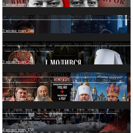
3 місяці тому
538
МАТЕРИНСЬКИЙ ОМОРФОР В ЧАС ВІЙНИ В УКРАЇНІ
3 місяці тому
246
Братська «броня» під куполами: чи стане ПЦУ прихистком
для дезертирів у рясах?
3 місяці тому
291
СВЯТІ УХИЛЯНТИ: СХЕМА, ЯК ПЕРЕТВОРИТИ ПЦУ
НА «ОФШОР» ДЛЯ ДЕЗЕРТИРА ІЗ МОСКОВСЬКОГО
ПАТРІАРХАТУ
3 місяці тому
650
«Кейс Тихона» у Тернополі: як Молитовний сніданок
оголив кризу довіри в ПЦУ
4 місяці тому
156