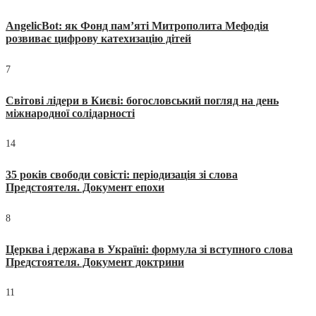
AngelicBot: як Фонд пам’яті Митрополита Мефодія
розвиває цифрову катехизацію дітей
7
Світові лідери в Києві: богословський погляд на день
міжнародної солідарності
14
35 років свободи совісті: періодизація зі слова
Предстоятеля. Документ епохи
8
Церква і держава в Україні: формула зі вступного слова
Предстоятеля. Документ доктрини
11