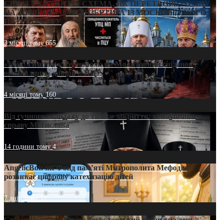
СВЯТІ УХИЛЯНТИ: СХЕМА, ЯК ПЕРЕТВОРИТИ ПЦУ
НА «ОФШОР» ДЛЯ ДЕЗЕРТИРА ІЗ МОСКОВСЬКОГО
ПАТРІАРХАТУ
3 місяці тому
655
«Кейс Тихона» у Тернополі: як Молитовний сніданок
оголив кризу довіри в ПЦУ
4 місяці тому
160
Від гучного скандалу до тихого закриття: хто зупинив
справу Мстислава
14 години тому
4
AngelicBot: як Фонд пам’яті Митрополита Мефодія
розвиває цифрову катехизацію дітей
7 днів тому
12
Світові лідери в Києві: богословський погляд на день