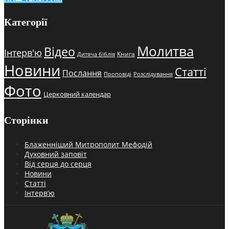
Категорії
Молитва
Відео
Інтерв'ю
Книга
Дитяча біблія
Новини
Статті
Послання
Проповіді
Розслідування
Фото
Церковний календар
Сторінки
Блаженніший Митрополит Мефодій
Духовний заповіт
Від серця до серця
Новини
Статті
Інтерв’ю