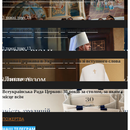
міжнародної солідарності
3 тижні тому
19
35 років свободи совісті: періодизація зі слова
Предстоятеля. Документ епохи
3 тижні тому
13
Церква і держава в Україні: формула зі вступного слова
Предстоятеля. Документ доктрини
3 тижні тому
16
Всеукраїнська Рада Церков: 30 років за столом, за яким є
місце всім
3 тижні тому
14
ПОЖЕРТВА
НАШ ТЕЛЕГРАМ