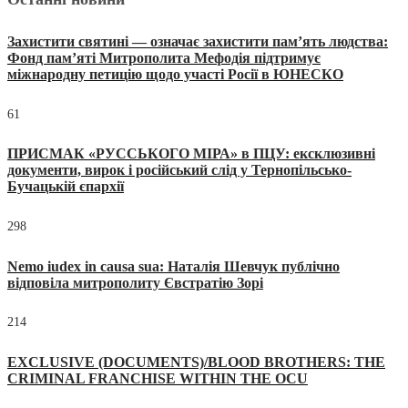
Захистити святині — означає захистити пам’ять людства:
Фонд пам’яті Митрополита Мефодія підтримує
міжнародну петицію щодо участі Росії в ЮНЕСКО
61
ПРИСМАК «РУССЬКОГО МІРА» в ПЦУ: ексклюзивні
документи, вирок і російський слід у Тернопільсько-
Бучацькій єпархії
298
Nemo iudex in causa sua: Наталія Шевчук публічно
відповіла митрополиту Євстратію Зорі
214
EXCLUSIVE (DOCUMENTS)/BLOOD BROTHERS: THE
CRIMINAL FRANCHISE WITHIN THE OCU