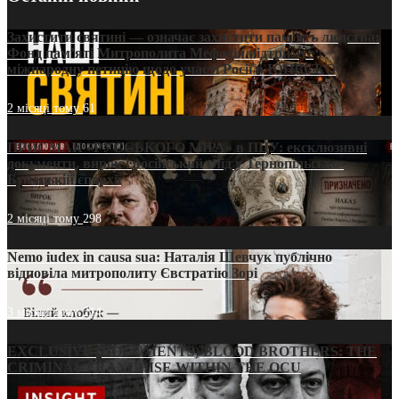
Захистити святині — означає захистити пам’ять людства:
Фонд пам’яті Митрополита Мефодія підтримує
міжнародну петицію щодо участі Росії в ЮНЕСКО
2 місяці тому
61
ПРИСМАК «РУССЬКОГО МІРА» в ПЦУ: ексклюзивні
документи, вирок і російський слід у Тернопільсько-
Бучацькій єпархії
2 місяці тому
298
Nemo iudex in causa sua: Наталія Шевчук публічно
відповіла митрополиту Євстратію Зорі
3 місяці тому
214
EXCLUSIVE (DOCUMENTS)/BLOOD BROTHERS: THE
CRIMINAL FRANCHISE WITHIN THE OCU