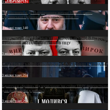
3 місяці тому
129
Від віолончелі до Патріаршого жезла: Новий шлях
Грузинської Церкви з Католикосом Шіо III
3 місяці тому
140
ЕКСКЛЮЗИВ (ДОКУМЕНТИ)/БРАТИ ПО КРОВІ:
КРИМІНАЛЬНА ФРАНШИЗА В ПЦУ
3 місяці тому
542
МАТЕРИНСЬКИЙ ОМОРФОР В ЧАС ВІЙНИ В УКРАЇНІ
3 місяці тому
251
Братська «броня» під куполами: чи стане ПЦУ прихистком
для дезертирів у рясах?
3 місяці тому
294