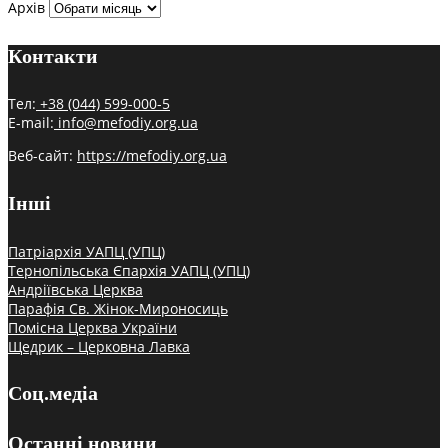
Архів
Контакти
Тел:
+38 (044) 599-000-5
E-mail:
info@mefodiy.org.ua
Веб-сайт:
https://mefodiy.org.ua
Інші
Патріархія УАПЦ (УПЦ)
Тернопільська Єпархія УАПЦ (УПЦ)
Андріївська Церква
Парафія Св. Жінок-Мироносиць
Помісна Церква України
Щедрик – Церковна Лавка
Соц.медіа
Останні новини