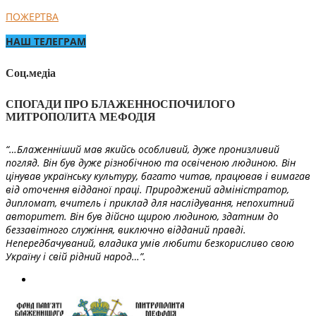
ПОЖЕРТВА
НАШ ТЕЛЕГРАМ
Соц.медіа
СПОГАДИ ПРО БЛАЖЕННОСПОЧИЛОГО
МИТРОПОЛИТА МЕФОДІЯ
“…Блаженніший мав якийсь особливий, дуже пронизливий
погляд. Він був дуже різнобічною та освіченою людиною. Він
цінував українську культуру, багато читав, працював і вимагав
від оточення відданої праці. Природжений адміністратор,
дипломат, вчитель і приклад для наслідування, непохитний
авторитет. Він був дійсно щирою людиною, здатним до
беззавітного служіння, виключно відданий правді.
Непередбачуваний, владика умів любити безкорисливо свою
Україну і свій рідний народ…”.