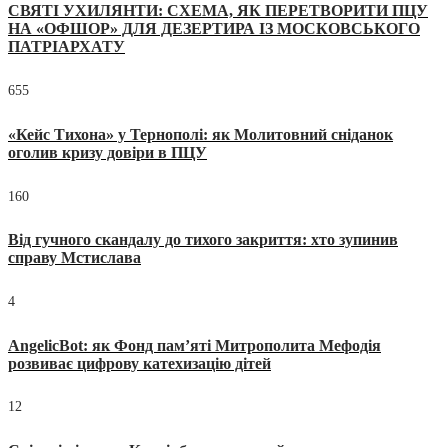
СВЯТІ УХИЛЯНТИ: СХЕМА, ЯК ПЕРЕТВОРИТИ ПЦУ
НА «ОФШОР» ДЛЯ ДЕЗЕРТИРА ІЗ МОСКОВСЬКОГО
ПАТРІАРХАТУ
655
«Кейс Тихона» у Тернополі: як Молитовний сніданок
оголив кризу довіри в ПЦУ
160
Від гучного скандалу до тихого закриття: хто зупинив
справу Мстислава
4
AngelicBot: як Фонд пам’яті Митрополита Мефодія
розвиває цифрову катехизацію дітей
12