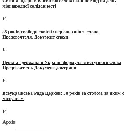
Світові лідери в Києві: богословський погляд на день
міжнародної солідарності
19
35 років свободи совісті: періодизація зі слова
Предстоятеля. Документ епохи
13
Церква і держава в Україні: формула зі вступного слова
Предстоятеля. Документ доктрини
16
Всеукраїнська Рада Церков: 30 років за столом, за яким є
місце всім
14
Архів