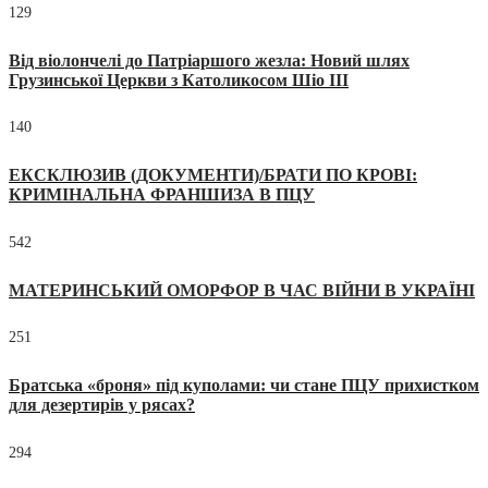
129
Від віолончелі до Патріаршого жезла: Новий шлях
Грузинської Церкви з Католикосом Шіо III
140
ЕКСКЛЮЗИВ (ДОКУМЕНТИ)/БРАТИ ПО КРОВІ:
КРИМІНАЛЬНА ФРАНШИЗА В ПЦУ
542
МАТЕРИНСЬКИЙ ОМОРФОР В ЧАС ВІЙНИ В УКРАЇНІ
251
Братська «броня» під куполами: чи стане ПЦУ прихистком
для дезертирів у рясах?
294