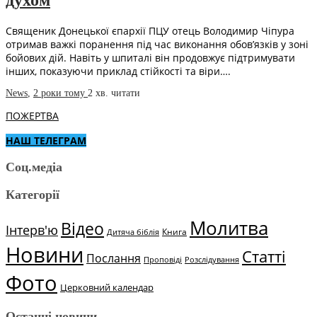
духом
Священик Донецької єпархії ПЦУ отець Володимир Чіпура
отримав важкі поранення під час виконання обов’язків у зоні
бойових дій. Навіть у шпиталі він продовжує підтримувати
інших, показуючи приклад стійкості та віри….
News
,
2 роки тому
2 хв.
читати
ПОЖЕРТВА
НАШ ТЕЛЕГРАМ
Соц.медіа
Категорії
Молитва
Відео
Інтерв'ю
Книга
Дитяча біблія
Новини
Статті
Послання
Проповіді
Розслідування
Фото
Церковний календар
Останні новини