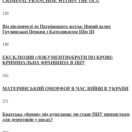
CRIMINAL FRANCHISE WITHIN THE OCU
129
Від віолончелі до Патріаршого жезла: Новий шлях
Грузинської Церкви з Католикосом Шіо III
140
ЕКСКЛЮЗИВ (ДОКУМЕНТИ)/БРАТИ ПО КРОВІ:
КРИМІНАЛЬНА ФРАНШИЗА В ПЦУ
542
МАТЕРИНСЬКИЙ ОМОРФОР В ЧАС ВІЙНИ В УКРАЇНІ
251
Братська «броня» під куполами: чи стане ПЦУ прихистком
для дезертирів у рясах?