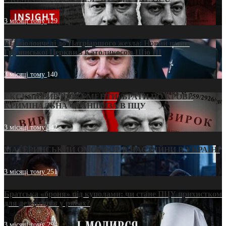
3 місяці тому
129
Від віолончелі до Патріаршого жезла: Новий шлях
Грузинської Церкви з Католикосом Шіо III
3 місяці тому
140
ЕКСКЛЮЗИВ (ДОКУМЕНТИ)/БРАТИ ПО КРОВІ:
КРИМІНАЛЬНА ФРАНШИЗА В ПЦУ
3 місяці тому
542
МАТЕРИНСЬКИЙ ОМОРФОР В ЧАС ВІЙНИ В УКРАЇНІ
3 місяці тому
251
Братська «броня» під куполами: чи стане ПЦУ прихистком
для дезертирів у рясах?
3 місяці тому
294