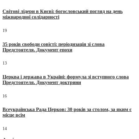
Світові лідери в Києві: богословський погляд на день
міжнародної солідарності
19
35 років свободи совісті: періодизація зі слова
Предстоятеля. Документ епохи
13
Церква і держава в Україні: формула зі вступного слова
Предстоятеля. Документ доктрини
16
Всеукраїнська Рада Церков: 30 років за столом, за яким є
місце всім
14