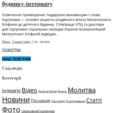
будинку-інтернату
Освячення приміщення, подарунки вихованцям і слова
підтримки — основні акценти різдвяного візиту Митрополита
Епіфанія до дитячого будинку. Співпраця УПЦ та діаспори
для підтримки соціальних закладів України Блаженнійший
Митрополит Епіфаній відвідав…
News
,
2 роки тому
1 хв.
читати
ПОЖЕРТВА
НАШ ТЕЛЕГРАМ
Соц.медіа
Категорії
Молитва
Відео
Інтерв'ю
Книга
Дитяча біблія
Новини
Статті
Послання
Проповіді
Розслідування
Фото
Церковний календар