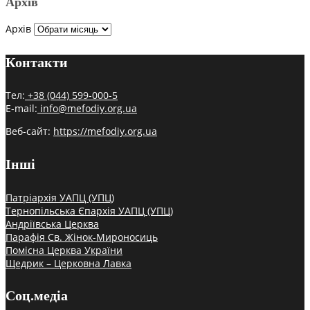
Архів
Архів
Контакти
Тел:
+38 (044) 599-000-5
E-mail:
info@mefodiy.org.ua
Веб-сайт:
https://mefodiy.org.ua
Інші
Патріархія УАПЦ (УПЦ)
Тернопільська Єпархія УАПЦ (УПЦ)
Андріївська Церква
Парафія Св. Жінок-Мироносиць
Помісна Церква України
Щедрик – Церковна Лавка
Соц.медіа