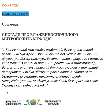
ПОЖЕРТВА
НАШ ТЕЛЕГРАМ
Соц.медіа
СПОГАДИ ПРО БЛАЖЕННОСПОЧИЛОГО
МИТРОПОЛИТА МЕФОДІЯ
“…Блаженніший мав якийсь особливий, дуже пронизливий
погляд. Він був дуже різнобічною та освіченою людиною. Він
цінував українську культуру, багато читав, працював і вимагав
від оточення відданої праці. Природжений адміністратор,
дипломат, вчитель і приклад для наслідування, непохитний
авторитет. Він був дійсно щирою людиною, здатним до
беззавітного служіння, виключно відданий правді.
Непередбачуваний, владика умів любити безкорисливо свою
Україну і свій рідний народ…”.