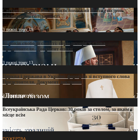
Світові лідери в Києві: богословський погляд на день
міжнародної солідарності
3 тижні тому
19
35 років свободи совісті: періодизація зі слова
Предстоятеля. Документ епохи
3 тижні тому
13
Церква і держава в Україні: формула зі вступного слова
Предстоятеля. Документ доктрини
3 тижні тому
16
Всеукраїнська Рада Церков: 30 років за столом, за яким є
місце всім
3 тижні тому
14
ПОЖЕРТВА