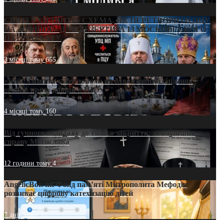
СВЯТІ УХИЛЯНТИ: СХЕМА, ЯК ПЕРЕТВОРИТИ ПЦУ
НА «ОФШОР» ДЛЯ ДЕЗЕРТИРА ІЗ МОСКОВСЬКОГО
ПАТРІАРХАТУ
3 місяці тому
655
«Кейс Тихона» у Тернополі: як Молитовний сніданок
оголив кризу довіри в ПЦУ
4 місяці тому
160
Від гучного скандалу до тихого закриття: хто зупинив
справу Мстислава
12 години тому
4
AngelicBot: як Фонд пам’яті Митрополита Мефодія
розвиває цифрову катехизацію дітей
7 днів тому
12