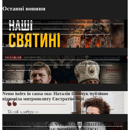
Останні новини
Захистити святині — означає захистити пам’ять людства:
Фонд пам’яті Митрополита Мефодія підтримує
міжнародну петицію щодо участі Росії в ЮНЕСКО
2 місяці тому
60
ПРИСМАК «РУССЬКОГО МІРА» в ПЦУ: ексклюзивні
документи, вирок і російський слід у Тернопільсько-
Бучацькій єпархії
2 місяці тому
298
Nemo iudex in causa sua: Наталія Шевчук публічно
відповіла митрополиту Євстратію Зорі
3 місяці тому
214
EXCLUSIVE (DOCUMENTS)/BLOOD BROTHERS: THE
CRIMINAL FRANCHISE WITHIN THE OCU