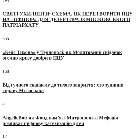
294
СВЯТІ УХИЛЯНТИ: СХЕМА, ЯК ПЕРЕТВОРИТИ ПЦУ
НА «ОФШОР» ДЛЯ ДЕЗЕРТИРА ІЗ МОСКОВСЬКОГО
ПАТРІАРХАТУ
655
«Кейс Тихона» у Тернополі: як Молитовний сніданок
оголив кризу довіри в ПЦУ
160
Від гучного скандалу до тихого закриття: хто зупинив
справу Мстислава
4
AngelicBot: як Фонд пам’яті Митрополита Мефодія
розвиває цифрову катехизацію дітей
12