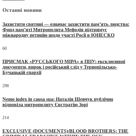
Останні новини
Захистити святині — означає захистити пам’ять людства:
Фонд пам’яті Митрополита Мефодія підтримує
міжнародну петицію щодо участі Росії в ЮНЕСКО
60
ПРИСМАК «РУССЬКОГО МІРА» в ПЦУ: ексклюзивні
документи, вирок і російський слід у Тернопільсько-
Бучацькій єпархії
298
Nemo iudex in causa sua: Наталія Шевчук публічно
відповіла митрополиту Євстратію Зорі
214
EXCLUSIVE (DOCUMENTS)/BLOOD BROTHERS: THE