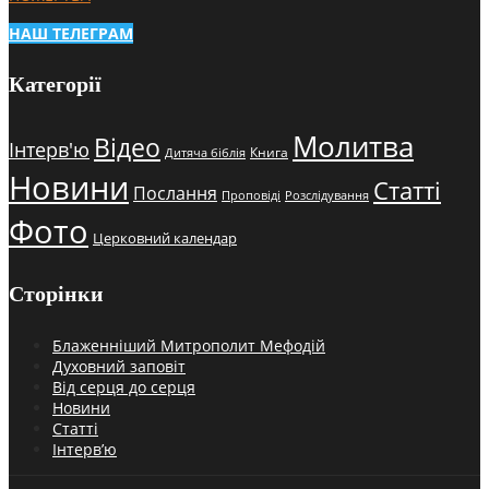
НАШ ТЕЛЕГРАМ
Категорії
Молитва
Відео
Інтерв'ю
Книга
Дитяча біблія
Новини
Статті
Послання
Проповіді
Розслідування
Фото
Церковний календар
Сторінки
Блаженніший Митрополит Мефодій
Духовний заповіт
Від серця до серця
Новини
Статті
Інтерв’ю