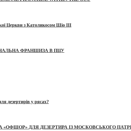
кої Церкви з Католикосом Шіо III
ІНАЛЬНА ФРАНШИЗА В ПЦУ
ля дезертирів у рясах?
А «ОФШОР» ДЛЯ ДЕЗЕРТИРА ІЗ МОСКОВСЬКОГО ПАТР