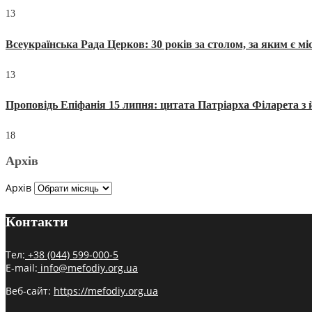
13
Всеукраїнська Рада Церков: 30 років за столом, за яким є мі
13
Проповідь Епіфанія 15 липня: цитата Патріарха Філарета з 
18
Архів
Архів
Контакти
Тел:
+38 (044) 599-000-5
E-mail:
info@mefodiy.org.ua
Веб-сайт:
https://mefodiy.org.ua