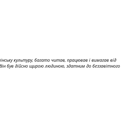
їнську культуру, багато читав, працював і вимагав від
Він був дійсно щирою людиною, здатним до беззавітного