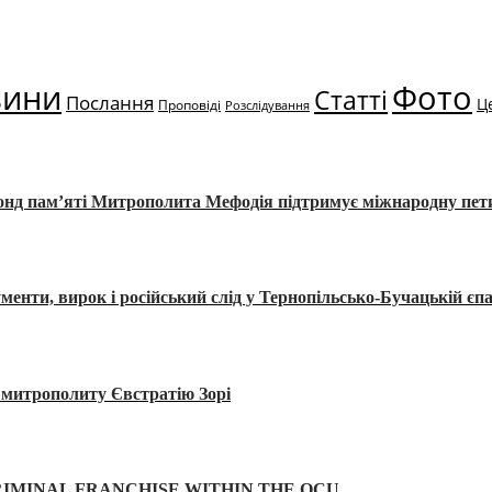
вини
Фото
Статті
Послання
Ц
Проповіді
Розслідування
Фонд пам’яті Митрополита Мефодія підтримує міжнародну пе
, вирок і російський слід у Тернопільсько-Бучацькій єпа
а митрополиту Євстратію Зорі
IMINAL FRANCHISE WITHIN THE OCU