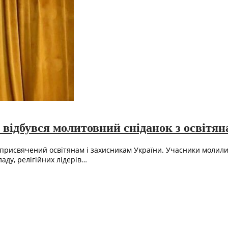
 відбувся молитовний сніданок з освітя
присвячений освітянам і захисникам України. Учасники молилися
ду, релігійних лідерів…