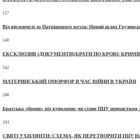
127
Від віолончелі до Патріаршого жезла: Новий шлях Грузинсь
140
ЕКСКЛЮЗИВ (ДОКУМЕНТИ)/БРАТИ ПО КРОВІ: КРИМ
542
МАТЕРИНСЬКИЙ ОМОРФОР В ЧАС ВІЙНИ В УКРАЇНІ
248
Братська «броня» під куполами: чи стане ПЦУ прихистком д
293
СВЯТІ УХИЛЯНТИ: СХЕМА, ЯК ПЕРЕТВОРИТИ ПЦУ Н