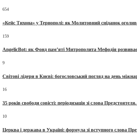
654
«Кейс Тихона» у Тернополі: як Молитовний сніданок оголив
159
AngelicBot: як Фонд пам’яті Митрополита Мефодія розвиває
9
Світові лідери в Києві: богословський погляд на день міжнар
16
35 років свободи совісті: періодизація зі слова Предстоятел
10
Церква і держава в Україні: формула зі вступного слова П