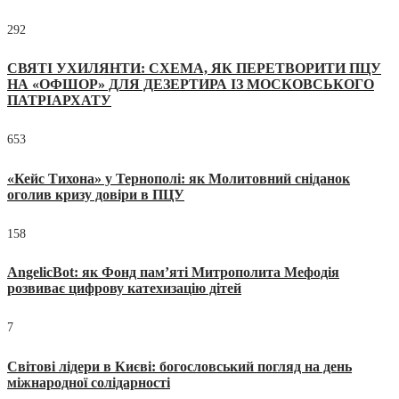
292
СВЯТІ УХИЛЯНТИ: СХЕМА, ЯК ПЕРЕТВОРИТИ ПЦУ
НА «ОФШОР» ДЛЯ ДЕЗЕРТИРА ІЗ МОСКОВСЬКОГО
ПАТРІАРХАТУ
653
«Кейс Тихона» у Тернополі: як Молитовний сніданок
оголив кризу довіри в ПЦУ
158
AngelicBot: як Фонд пам’яті Митрополита Мефодія
розвиває цифрову катехизацію дітей
7
Світові лідери в Києві: богословський погляд на день
міжнародної солідарності