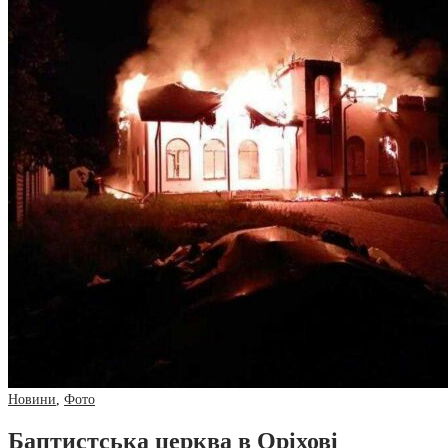
Новини
,
Фото
Баптистська церква в Оріхові