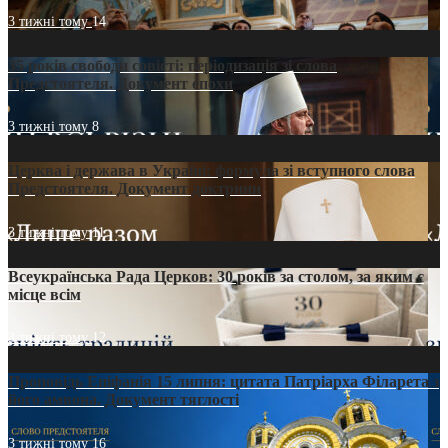
3 тижні тому
14
35 років свободи совісті: періодизація зі слова
Предстоятеля. Документ епохи
3 тижні тому
8
Церква і держава в Україні: формула зі вступного слова
Предстоятеля. Документ доктрини
3 тижні тому
11
Всеукраїнська Рада Церков: 30 років за столом, за яким є
місце всім
3 тижні тому
12
Проповідь Епіфанія 15 липня: цитата Патріарха Філарета з
його амвона. Документ тяглості
3 тижні тому
16