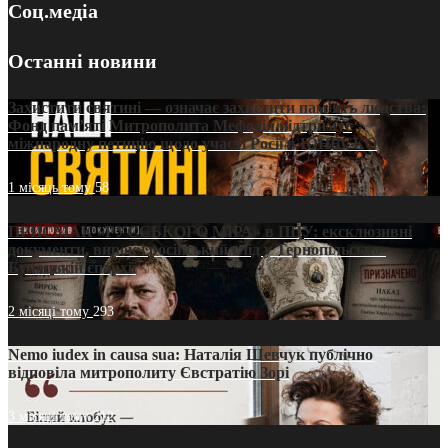
Соц.медіа
Останні новини
Захистити святині — означає захистити пам’ять людства:
Фонд пам’яті Митрополита Мефодія підтримує
міжнародну петицію щодо участі Росії в ЮНЕСКО
1 місяць тому
58
ПРИСМАК «РУССЬКОГО МІРА» в ПЦУ: ексклюзивні
документи, вирок і російський слід у Тернопільсько-
Бучацькій єпархії
2 місяці тому
293
Nemo iudex in causa sua: Наталія Шевчук публічно
відповіла митрополиту Євстратію Зорі
3 місяці тому
212