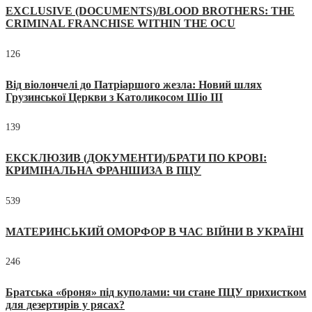
EXCLUSIVE (DOCUMENTS)/BLOOD BROTHERS: THE
CRIMINAL FRANCHISE WITHIN THE OCU
126
Від віолончелі до Патріаршого жезла: Новий шлях
Грузинської Церкви з Католикосом Шіо III
139
ЕКСКЛЮЗИВ (ДОКУМЕНТИ)/БРАТИ ПО КРОВІ:
КРИМІНАЛЬНА ФРАНШИЗА В ПЦУ
539
МАТЕРИНСЬКИЙ ОМОРФОР В ЧАС ВІЙНИ В УКРАЇНІ
246
Братська «броня» під куполами: чи стане ПЦУ прихистком
для дезертирів у рясах?