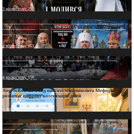
3 місяці тому
292
СВЯТІ УХИЛЯНТИ: СХЕМА, ЯК ПЕРЕТВОРИТИ ПЦУ
НА «ОФШОР» ДЛЯ ДЕЗЕРТИРА ІЗ МОСКОВСЬКОГО
ПАТРІАРХАТУ
3 місяці тому
653
«Кейс Тихона» у Тернополі: як Молитовний сніданок
оголив кризу довіри в ПЦУ
4 місяці тому
158
AngelicBot: як Фонд пам’яті Митрополита Мефодія
розвиває цифрову катехизацію дітей
4 дні тому
7
Світові лідери в Києві: богословський погляд на день
міжнародної солідарності