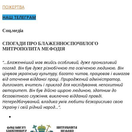
ПОЖЕРТВА
НАШ ТЕЛЕГРАМ
Соц.медіа
СПОГАДИ ПРО БЛАЖЕННОСПОЧИЛОГО
МИТРОПОЛИТА МЕФОДІЯ
“…Блаженніший мав якийсь особливий, дуже пронизливий
погляд. Він був дуже різнобічною та освіченою людиною. Він
цінував українську культуру, багато читав, працював і вимагав
від оточення відданої праці. Природжений адміністратор,
дипломат, вчитель і приклад для наслідування, непохитний
авторитет. Він був дійсно щирою людиною, здатним до
беззавітного служіння, виключно відданий правді.
Непередбачуваний, владика умів любити безкорисливо свою
Україну і свій рідний народ…”.