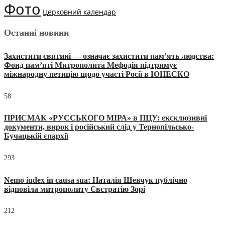
Фото
Церковний календар
Останні новини
Захистити святині — означає захистити пам’ять людства:
Фонд пам’яті Митрополита Мефодія підтримує
міжнародну петицію щодо участі Росії в ЮНЕСКО
58
ПРИСМАК «РУССЬКОГО МІРА» в ПЦУ: ексклюзивні
документи, вирок і російський слід у Тернопільсько-
Бучацькій єпархії
293
Nemo iudex in causa sua: Наталія Шевчук публічно
відповіла митрополиту Євстратію Зорі
212