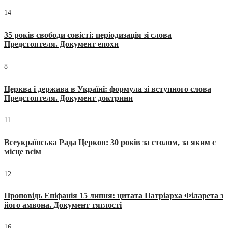
14
35 років свободи совісті: періодизація зі слова
Предстоятеля. Документ епохи
8
Церква і держава в Україні: формула зі вступного слова
Предстоятеля. Документ доктрини
11
Всеукраїнська Рада Церков: 30 років за столом, за яким є
місце всім
12
Проповідь Епіфанія 15 липня: цитата Патріарха Філарета з
його амвона. Документ тяглості
16