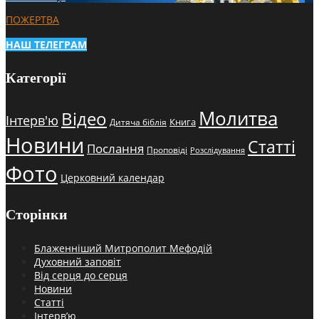
ПОЖЕРТВА
НАШ ТЕЛЕГРАМ
Категорії
Молитва
Відео
Інтерв'ю
Книга
Дитяча біблія
Новини
Статті
Послання
Проповіді
Розслідування
Фото
Церковний календар
Сторінки
Блаженніший Митрополит Мефодій
Духовний заповіт
Від серця до серця
Новини
Статті
Інтерв’ю