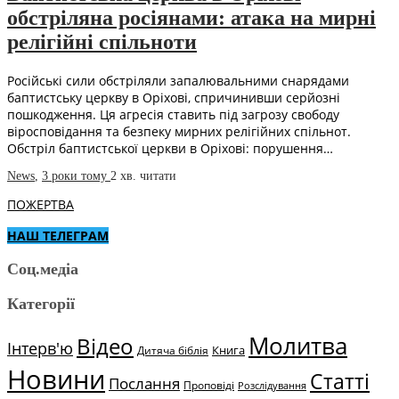
обстріляна росіянами: атака на мирні
релігійні спільноти
Російські сили обстріляли запалювальними снарядами
баптистську церкву в Оріхові, спричинивши серйозні
пошкодження. Ця агресія ставить під загрозу свободу
віросповідання та безпеку мирних релігійних спільнот.
Обстріл баптистської церкви в Оріхові: порушення…
News
,
3 роки тому
2 хв.
читати
ПОЖЕРТВА
НАШ ТЕЛЕГРАМ
Соц.медіа
Категорії
Молитва
Відео
Інтерв'ю
Книга
Дитяча біблія
Новини
Статті
Послання
Проповіді
Розслідування