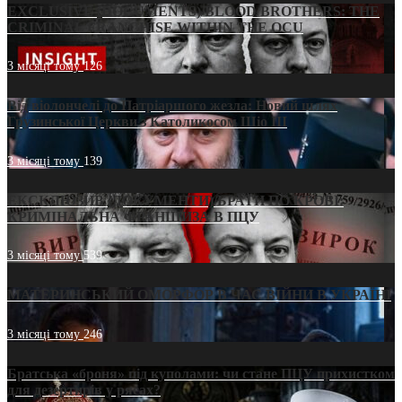
EXCLUSIVE (DOCUMENTS)/BLOOD BROTHERS: THE
CRIMINAL FRANCHISE WITHIN THE OCU
3 місяці тому
126
Від віолончелі до Патріаршого жезла: Новий шлях
Грузинської Церкви з Католикосом Шіо III
3 місяці тому
139
ЕКСКЛЮЗИВ (ДОКУМЕНТИ)/БРАТИ ПО КРОВІ:
КРИМІНАЛЬНА ФРАНШИЗА В ПЦУ
3 місяці тому
539
МАТЕРИНСЬКИЙ ОМОРФОР В ЧАС ВІЙНИ В УКРАЇНІ
3 місяці тому
246
Братська «броня» під куполами: чи стане ПЦУ прихистком
для дезертирів у рясах?