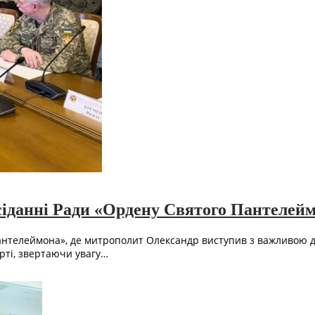
іданні Ради «Ордену Святого Пантелей
Пантелеймона», де митрополит Олександр виступив з важливою д
рті, звертаючи увагу…