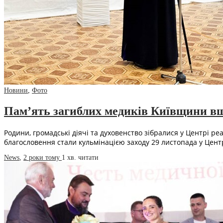
Новини
,
Фото
Пам’ять загиблих медиків Київщини в
Родини, громадські діячі та духовенство зібралися у Центрі р
благословення стали кульмінацією заходу 29 листопада у Цент
News
,
2 роки тому
1 хв.
читати