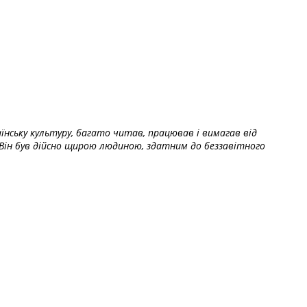
їнську культуру, багато читав, працював і вимагав від
Він був дійсно щирою людиною, здатним до беззавітного