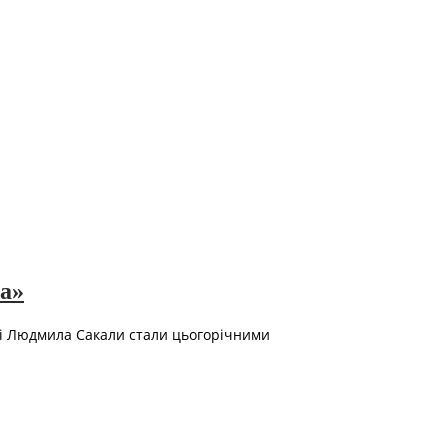
а»
о і Людмила Сакали стали цьогорічними