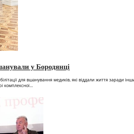
шанували у Бородянці
еабілітації для вшанування медиків, які віддали життя заради і
рі комплексної…