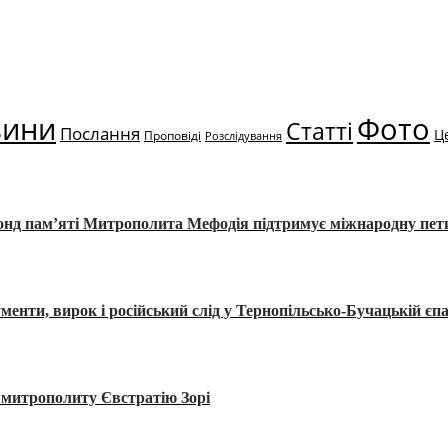
вини
Фото
Статті
Послання
Ц
Проповіді
Розслідування
Фонд пам’яті Митрополита Мефодія підтримує міжнародну пе
, вирок і російський слід у Тернопільсько-Бучацькій єпа
а митрополиту Євстратію Зорі