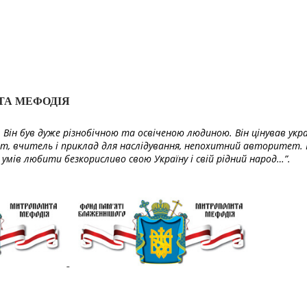
ТА МЕФОДІЯ
Він був дуже різнобічною та освіченою людиною. Він цінував укра
т, вчитель і приклад для наслідування, непохитний авторитет. 
умів любити безкорисливо свою Україну і свій рідний народ…”.