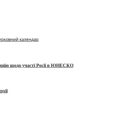
ерковний календар
тицію щодо участі Росії в ЮНЕСКО
рхії