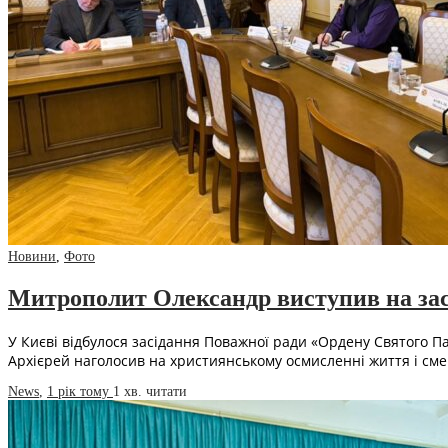
Новини
,
Фото
Митрополит Олександр виступив на зас
У Києві відбулося засідання Поважної ради «Ордену Святого 
Архієрей наголосив на християнському осмисленні життя і сме
News
,
1 рік тому
1 хв.
читати