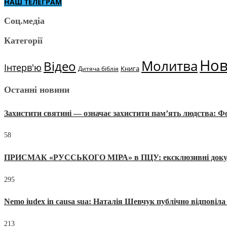
НАШ ТЕЛЕГРАМ
Соц.медіа
Категорії
Но
Молитва
Відео
Інтерв'ю
Книга
Дитяча біблія
Останні новини
Захистити святині — означає захистити пам’ять людства: 
58
ПРИСМАК «РУССЬКОГО МІРА» в ПЦУ: ексклюзивні документи
295
Nemo iudex in causa sua: Наталія Шевчук публічно відповіл
213