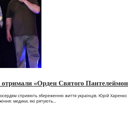
ки отримали «Орден Святого Пантелеймон
 милосердям сприяють збереженню життя українців. Юрій Харенк
іння: медики, які рятують…