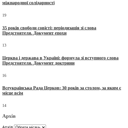
міжнародної солідарності
19
35 років свободи совісті: періодизація зі слова
Предстоятеля. Документ епохи
13
Церква і держава в Україні: формула зі вступного слова
Предстоятеля. Документ доктрини
16
Всеукраїнська Рада Церков: 30 років за столом, за яким є
місце всім
14
Архів
Архів