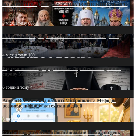
НА «ОФШОР» ДЛЯ ДЕЗЕРТИРА ІЗ МОСКОВСЬКОГО
ПАТРІАРХАТУ
3 місяці тому
655
«Кейс Тихона» у Тернополі: як Молитовний сніданок
оголив кризу довіри в ПЦУ
4 місяці тому
160
Від гучного скандалу до тихого закриття: хто зупинив
справу Мстислава
6 години тому
4
AngelicBot: як Фонд пам’яті Митрополита Мефодія
розвиває цифрову катехизацію дітей
6 днів тому
11
Світові лідери в Києві: богословський погляд на день