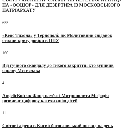
НА «ОФШОР» ДЛЯ ДЕЗЕРТИРА ІЗ МОСКОВСЬКОГО
ПАТРІАРХАТУ
655
«Кейс Тихона» у Тернополі: як Молитовний сніданок
оголив кризу довіри в ПЦУ
160
Від гучного скандалу до тихого закриття: хто зупинив
справу Мстислава
4
AngelicBot: як Фонд пам’яті Митрополита Мефодія
розвиває цифрову катехизацію дітей
11
Світові лідери в Києві: богословський погляд на день