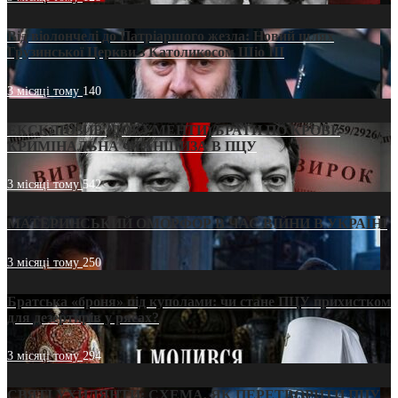
Від віолончелі до Патріаршого жезла: Новий шлях
Грузинської Церкви з Католикосом Шіо III
3 місяці тому
140
ЕКСКЛЮЗИВ (ДОКУМЕНТИ)/БРАТИ ПО КРОВІ:
КРИМІНАЛЬНА ФРАНШИЗА В ПЦУ
3 місяці тому
542
МАТЕРИНСЬКИЙ ОМОРФОР В ЧАС ВІЙНИ В УКРАЇНІ
3 місяці тому
250
Братська «броня» під куполами: чи стане ПЦУ прихистком
для дезертирів у рясах?
3 місяці тому
294
СВЯТІ УХИЛЯНТИ: СХЕМА, ЯК ПЕРЕТВОРИТИ ПЦУ