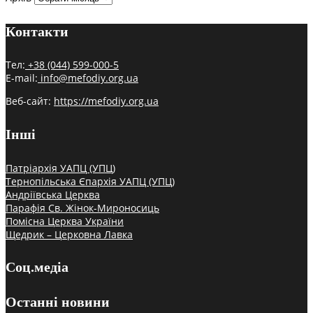
Контакти
Тел:
+38 (044) 599-000-5
E-mail:
info@mefodiy.org.ua
Веб-сайт:
https://mefodiy.org.ua
Інші
Патріархія УАПЦ (УПЦ)
Тернопільська Єпархія УАПЦ (УПЦ)
Андріївська Церква
Парафія Св. Жінок-Мироносиць
Помісна Церква України
Щедрик – Церковна Лавка
Соц.медіа
Останні новини