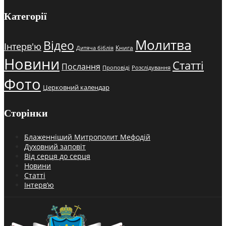
Категорії
Молитва
Відео
Інтерв'ю
Книга
Дитяча біблія
Новини
Статті
Послання
Проповіді
Розслідування
Фото
Церковний календар
Сторінки
Блаженніший Митрополит Мефодій
Духовний заповіт
Від серця до серця
Новини
Статті
Інтерв’ю