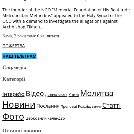
The founder of the NGO “Memorial Foundation of His Beatitude
Metropolitan Methodius” appealed to the Holy Synod of the
OCU with a demand to investigate the allegations against
Archbishop Tikhon…
News
,
2 роки тому
6 хв.
читати
ПОЖЕРТВА
НАШ ТЕЛЕГРАМ
Соц.медіа
Категорії
Молитва
Відео
Інтерв'ю
Книга
Дитяча біблія
Новини
Статті
Послання
Проповіді
Розслідування
Фото
Церковний календар
Останні новини