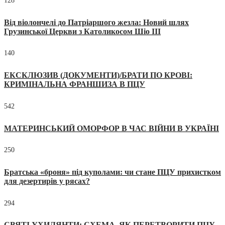
128
Від віолончелі до Патріаршого жезла: Новий шлях
Грузинської Церкви з Католикосом Шіо III
140
ЕКСКЛЮЗИВ (ДОКУМЕНТИ)/БРАТИ ПО КРОВІ:
КРИМІНАЛЬНА ФРАНШИЗА В ПЦУ
542
МАТЕРИНСЬКИЙ ОМОРФОР В ЧАС ВІЙНИ В УКРАЇНІ
250
Братська «броня» під куполами: чи стане ПЦУ прихистком
для дезертирів у рясах?
294
СВЯТІ УХИЛЯНТИ: СХЕМА, ЯК ПЕРЕТВОРИТИ ПЦУ