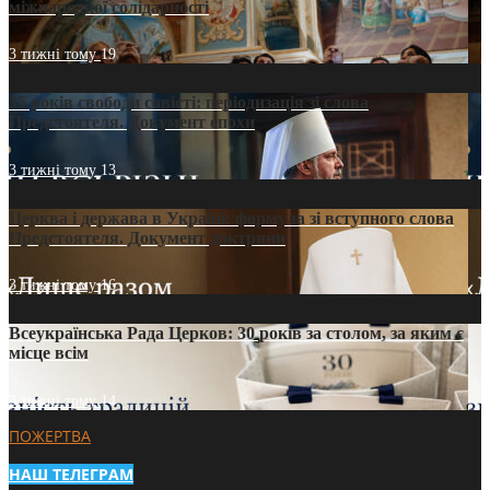
міжнародної солідарності
3 тижні тому
19
35 років свободи совісті: періодизація зі слова
Предстоятеля. Документ епохи
3 тижні тому
13
Церква і держава в Україні: формула зі вступного слова
Предстоятеля. Документ доктрини
3 тижні тому
16
Всеукраїнська Рада Церков: 30 років за столом, за яким є
місце всім
3 тижні тому
14
ПОЖЕРТВА
НАШ ТЕЛЕГРАМ