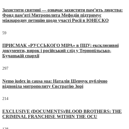
Захистити святині — означає захистити пам’ять людства:
Фонд пам’яті Митрополита Мефодія підтримує
міжнародну петицію щодо участі Росії в ЮНЕСКО
59
ПРИСМАК «РУССЬКОГО МІРА» в ПЦУ: ексклюзивні
документи, вирок і російський слід у Тернопільсько-
Бучацькій єпархії
297
Nemo iudex in causa sua: Наталія Шевчук публічно
відповіла митрополиту Євстратію Зорі
214
EXCLUSIVE (DOCUMENTS)/BLOOD BROTHERS: THE
CRIMINAL FRANCHISE WITHIN THE OCU