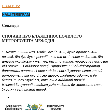
ПОЖЕРТВА
НАШ ТЕЛЕГРАМ
Соц.медіа
СПОГАДИ ПРО БЛАЖЕННОСПОЧИЛОГО
МИТРОПОЛИТА МЕФОДІЯ
“…Блаженніший мав якийсь особливий, дуже пронизливий
погляд. Він був дуже різнобічною та освіченою людиною. Він
цінував українську культуру, багато читав, працював і вимагав
від оточення відданої праці. Природжений адміністратор,
дипломат, вчитель і приклад для наслідування, непохитний
авторитет. Він був дійсно щирою людиною, здатним до
беззавітного служіння, виключно відданий правді.
Непередбачуваний, владика умів любити безкорисливо свою
Україну і свій рідний народ…”.