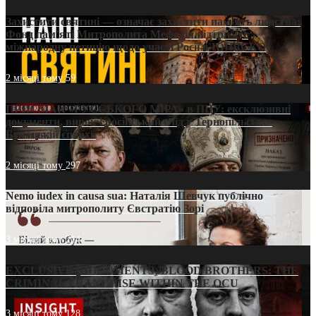
Захистити святині — означає захистити пам’ять людства:
Фонд пам’яті Митрополита Мефодія підтримує
міжнародну петицію щодо участі Росії в ЮНЕСКО
2 місяці тому
59
ПРИСМАК «РУССЬКОГО МІРА» в ПЦУ: ексклюзивні
документи, вирок і російський слід у Тернопільсько-
Бучацькій єпархії
2 місяці тому
297
Nemo iudex in causa sua: Наталія Шевчук публічно
відповіла митрополиту Євстратію Зорі
3 місяці тому
214
EXCLUSIVE (DOCUMENTS)/BLOOD BROTHERS: THE
CRIMINAL FRANCHISE WITHIN THE OCU
3 місяці тому
128