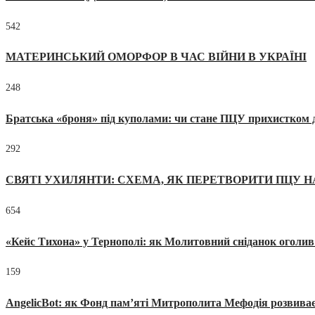
542
МАТЕРИНСЬКИЙ ОМОРФОР В ЧАС ВІЙНИ В УКРАЇНІ
248
Братська «броня» під куполами: чи стане ПЦУ прихистком д
292
СВЯТІ УХИЛЯНТИ: СХЕМА, ЯК ПЕРЕТВОРИТИ ПЦУ Н
654
«Кейс Тихона» у Тернополі: як Молитовний сніданок оголив
159
AngelicBot: як Фонд пам’яті Митрополита Мефодія розвиває