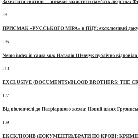
Захистити святині — означає захистити пам’ять людства: 
59
ПРИСМАК «РУССЬКОГО МІРА» в ПЦУ: ексклюзивні документи
295
Nemo iudex in causa sua: Наталія Шевчук публічно відповіл
213
EXCLUSIVE (DOCUMENTS)/BLOOD BROTHERS: THE CR
127
Від віолончелі до Патріаршого жезла: Новий шлях Грузинсь
139
ЕКСКЛЮЗИВ (ДОКУМЕНТИ)/БРАТИ ПО КРОВІ: КРИМ