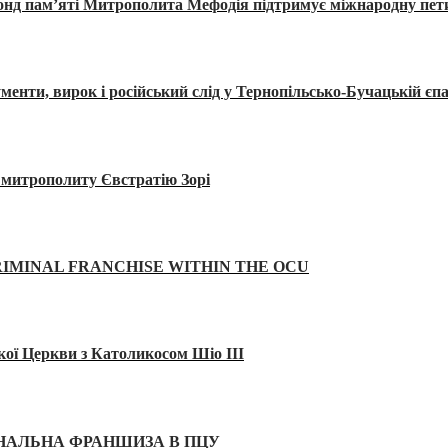
Фонд пам’яті Митрополита Мефодія підтримує міжнародну пе
, вирок і російський слід у Тернопільсько-Бучацькій єпа
а митрополиту Євстратію Зорі
IMINAL FRANCHISE WITHIN THE OCU
кої Церкви з Католикосом Шіо III
ІНАЛЬНА ФРАНШИЗА В ПЦУ