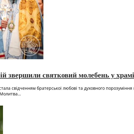
ій звершили святковий молебень у храмі
і стала свідченням братерської любові та духовного порозуміння 
і Молитва…