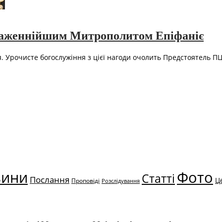
 Блаженнійшим Митрополитом Епіфаніє
. Урочисте богослужіння з цієї нагоди очолить Предстоятель ПЦ
вини
Фото
Статті
Послання
Ц
Проповіді
Розслідування