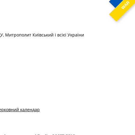
WAR
У, Митрополит Київський і всієї України
ерковний календар