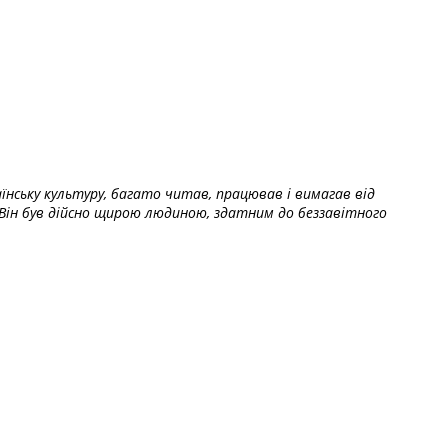
їнську культуру, багато читав, працював і вимагав від
Він був дійсно щирою людиною, здатним до беззавітного