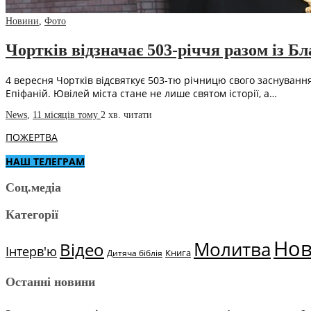
Новини
,
Фото
Чортків відзначає 503-річчя разом із
4 вересня Чортків відсвяткує 503-тю річницю свого заснування
Епіфаній. Ювілей міста стане не лише святом історії, а…
News
,
11 місяців тому
2 хв.
читати
ПОЖЕРТВА
НАШ ТЕЛЕГРАМ
Соц.медіа
Категорії
Но
Молитва
Відео
Інтерв'ю
Книга
Дитяча біблія
Останні новини