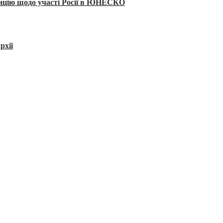
тицію щодо участі Росії в ЮНЕСКО
рхії