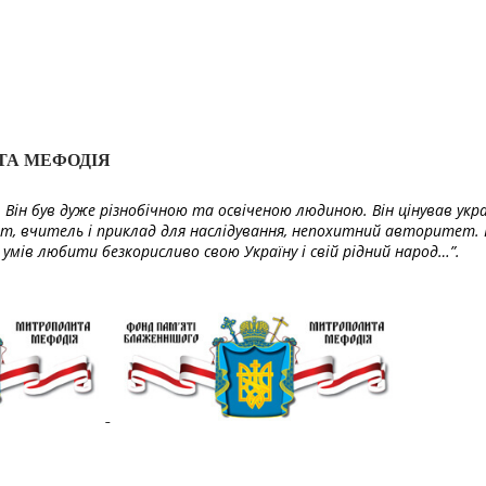
ТА МЕФОДІЯ
Він був дуже різнобічною та освіченою людиною. Він цінував укра
т, вчитель і приклад для наслідування, непохитний авторитет. 
умів любити безкорисливо свою Україну і свій рідний народ…”.