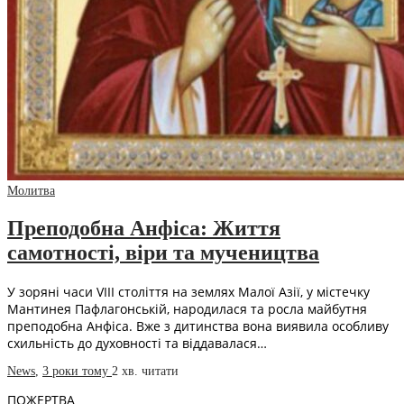
Молитва
Преподобна Анфіса: Життя
самотності, віри та мучеництва
У зоряні часи VIII століття на землях Малої Азії, у містечку
Мантинея Пафлагонській, народилася та росла майбутня
преподобна Анфіса. Вже з дитинства вона виявила особливу
схильність до духовності та віддавалася…
News
,
3 роки тому
2 хв.
читати
ПОЖЕРТВА