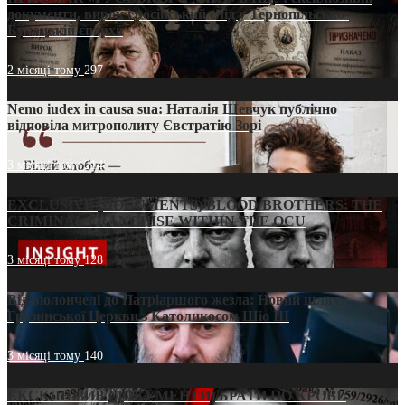
документи, вирок і російський слід у Тернопільсько-
Бучацькій єпархії
2 місяці тому
297
Nemo iudex in causa sua: Наталія Шевчук публічно
відповіла митрополиту Євстратію Зорі
3 місяці тому
214
EXCLUSIVE (DOCUMENTS)/BLOOD BROTHERS: THE
CRIMINAL FRANCHISE WITHIN THE OCU
3 місяці тому
128
Від віолончелі до Патріаршого жезла: Новий шлях
Грузинської Церкви з Католикосом Шіо III
3 місяці тому
140
ЕКСКЛЮЗИВ (ДОКУМЕНТИ)/БРАТИ ПО КРОВІ: