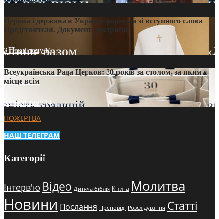
Церква і держава в Україні: формула зі вступного слова
Предстоятеля. Документ доктрини
3 тижні тому
16
Всеукраїнська Рада Церков: 30 років за столом, за яким є
місце всім
3 тижні тому
14
ПОЖЕРТВА
НАШ ТЕЛЕГРАМ
Категорії
Молитва
Відео
Інтерв'ю
Книга
Дитяча біблія
Новини
Статті
Послання
Проповіді
Розслідування