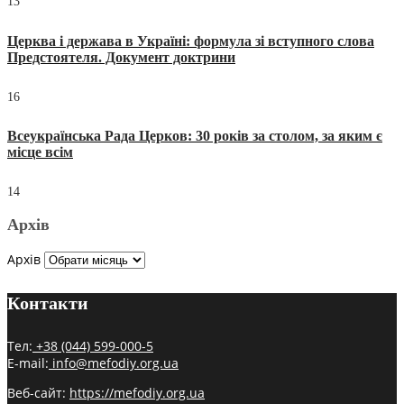
13
Церква і держава в Україні: формула зі вступного слова
Предстоятеля. Документ доктрини
16
Всеукраїнська Рада Церков: 30 років за столом, за яким є
місце всім
14
Архів
Архів
Контакти
Тел:
+38 (044) 599-000-5
E-mail:
info@mefodiy.org.ua
Веб-сайт:
https://mefodiy.org.ua