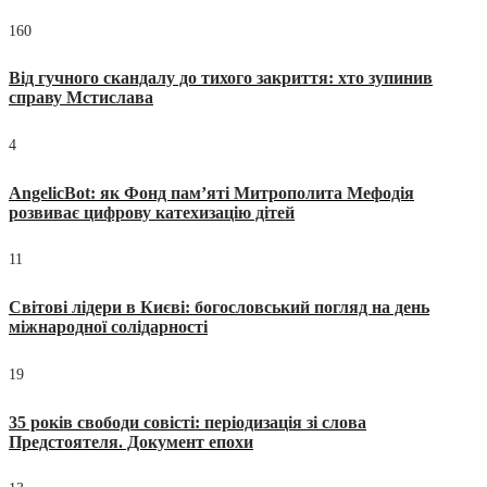
160
Від гучного скандалу до тихого закриття: хто зупинив
справу Мстислава
4
AngelicBot: як Фонд пам’яті Митрополита Мефодія
розвиває цифрову катехизацію дітей
11
Світові лідери в Києві: богословський погляд на день
міжнародної солідарності
19
35 років свободи совісті: періодизація зі слова
Предстоятеля. Документ епохи