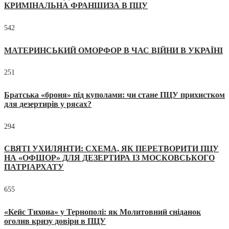
КРИМІНАЛЬНА ФРАНШИЗА В ПЦУ
542
МАТЕРИНСЬКИЙ ОМОРФОР В ЧАС ВІЙНИ В УКРАЇНІ
251
Братська «броня» під куполами: чи стане ПЦУ прихистком
для дезертирів у рясах?
294
СВЯТІ УХИЛЯНТИ: СХЕМА, ЯК ПЕРЕТВОРИТИ ПЦУ
НА «ОФШОР» ДЛЯ ДЕЗЕРТИРА ІЗ МОСКОВСЬКОГО
ПАТРІАРХАТУ
655
«Кейс Тихона» у Тернополі: як Молитовний сніданок
оголив кризу довіри в ПЦУ