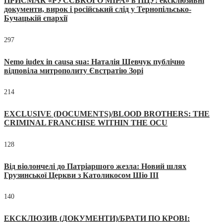
ПРИСМАК «РУССЬКОГО МІРА» в ПЦУ: ексклюзивні
документи, вирок і російський слід у Тернопільсько-
Бучацькій єпархії
297
Nemo iudex in causa sua: Наталія Шевчук публічно
відповіла митрополиту Євстратію Зорі
214
EXCLUSIVE (DOCUMENTS)/BLOOD BROTHERS: THE
CRIMINAL FRANCHISE WITHIN THE OCU
128
Від віолончелі до Патріаршого жезла: Новий шлях
Грузинської Церкви з Католикосом Шіо III
140
ЕКСКЛЮЗИВ (ДОКУМЕНТИ)/БРАТИ ПО КРОВІ: