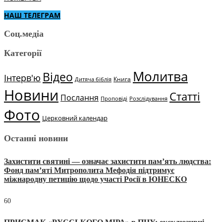
НАШ ТЕЛЕГРАМ
Соц.медіа
Категорії
Молитва
Відео
Інтерв'ю
Книга
Дитяча біблія
Новини
Статті
Послання
Проповіді
Розслідування
Фото
Церковний календар
Останні новини
Захистити святині — означає захистити пам’ять людства:
Фонд пам’яті Митрополита Мефодія підтримує
міжнародну петицію щодо участі Росії в ЮНЕСКО
60