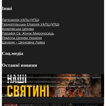
Інші
Патріархія УАПЦ (УПЦ)
Тернопільська Єпархія УАПЦ (УПЦ)
Андріївська Церква
Парафія Св. Жінок-Мироносиць
Помісна Церква України
Щедрик – Церковна Лавка
Соц.медіа
Останні новини
Захистити святині — означає захистити пам’ять людства:
Фонд пам’яті Митрополита Мефодія підтримує
міжнародну петицію щодо участі Росії в ЮНЕСКО
2 місяці тому
60
ПРИСМАК «РУССЬКОГО МІРА» в ПЦУ: ексклюзивні