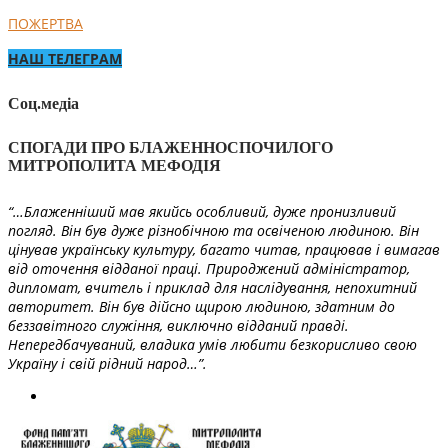
ПОЖЕРТВА
НАШ ТЕЛЕГРАМ
Соц.медіа
СПОГАДИ ПРО БЛАЖЕННОСПОЧИЛОГО
МИТРОПОЛИТА МЕФОДІЯ
“…Блаженніший мав якийсь особливий, дуже пронизливий
погляд. Він був дуже різнобічною та освіченою людиною. Він
цінував українську культуру, багато читав, працював і вимагав
від оточення відданої праці. Природжений адміністратор,
дипломат, вчитель і приклад для наслідування, непохитний
авторитет. Він був дійсно щирою людиною, здатним до
беззавітного служіння, виключно відданий правді.
Непередбачуваний, владика умів любити безкорисливо свою
Україну і свій рідний народ…”.