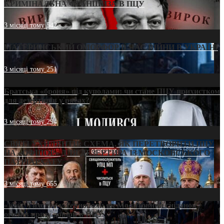
КРИМІНАЛЬНА ФРАНШИЗА В ПЦУ
3 місяці тому
542
МАТЕРИНСЬКИЙ ОМОРФОР В ЧАС ВІЙНИ В УКРАЇНІ
3 місяці тому
251
Братська «броня» під куполами: чи стане ПЦУ прихистком
для дезертирів у рясах?
3 місяці тому
294
СВЯТІ УХИЛЯНТИ: СХЕМА, ЯК ПЕРЕТВОРИТИ ПЦУ
НА «ОФШОР» ДЛЯ ДЕЗЕРТИРА ІЗ МОСКОВСЬКОГО
ПАТРІАРХАТУ
3 місяці тому
655
«Кейс Тихона» у Тернополі: як Молитовний сніданок
оголив кризу довіри в ПЦУ